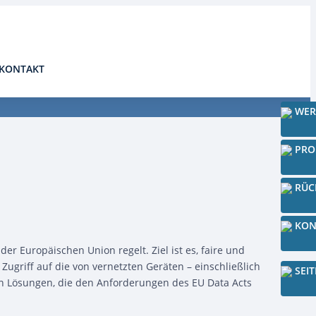
24-Stunden Notdienst
0171 3685550
KONTAKT
WER
PRO
RÜC
KON
r Europäischen Union regelt. Ziel ist es, faire und
griff auf die von vernetzten Geräten – einschließlich
SEI
von Lösungen, die den Anforderungen des EU Data Acts