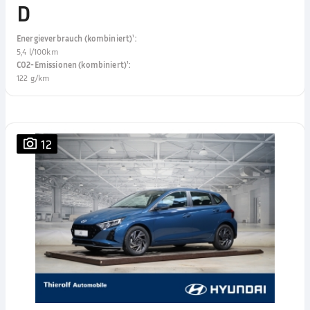
D
Energieverbrauch (kombiniert)¹
:
5,4 l/100km
CO2-Emissionen (kombiniert)¹
:
122 g/km
12