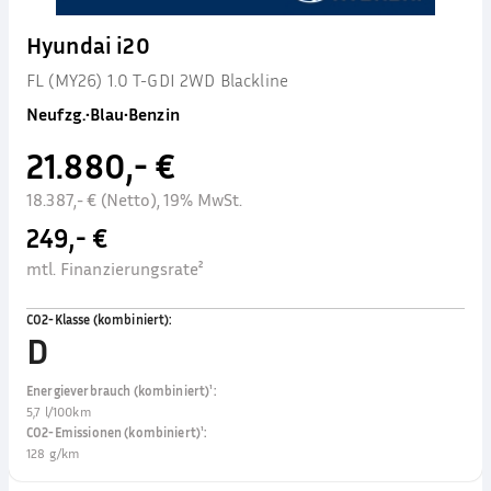
Hyundai i20
FL (MY26) 1.0 T-GDI 2WD Blackline
Neufzg.
•
Blau
•
Benzin
21.880,- €
18.387,- € (Netto), 19% MwSt.
249,- €
mtl. Finanzierungsrate²
CO2-Klasse (kombiniert)
:
D
Energieverbrauch (kombiniert)¹
:
5,7 l/100km
CO2-Emissionen (kombiniert)¹
:
128 g/km