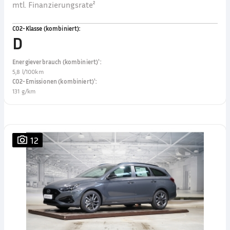
mtl. Finanzierungsrate²
CO2-Klasse (kombiniert)
:
D
Energieverbrauch (kombiniert)¹
:
5,8 l/100km
CO2-Emissionen (kombiniert)¹
:
131 g/km
12