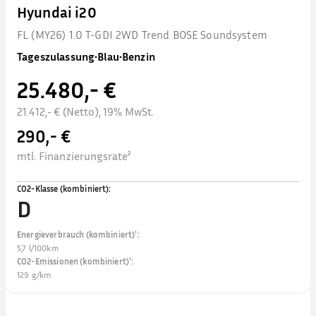
Hyundai i20
FL (MY26) 1.0 T-GDI 2WD Trend BOSE Soundsystem
Tageszulassung
•
Blau
•
Benzin
25.480,- €
21.412,- € (Netto), 19% MwSt.
290,- €
mtl. Finanzierungsrate²
CO2-Klasse (kombiniert)
:
D
Energieverbrauch (kombiniert)¹
:
5,7 l/100km
CO2-Emissionen (kombiniert)¹
:
129 g/km