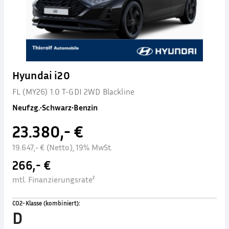
Hyundai i20
FL (MY26) 1.0 T-GDI 2WD Blackline
Neufzg.
•
Schwarz
•
Benzin
23.380,- €
19.647,- € (Netto), 19% MwSt.
266,- €
mtl. Finanzierungsrate²
CO2-Klasse (kombiniert)
:
D