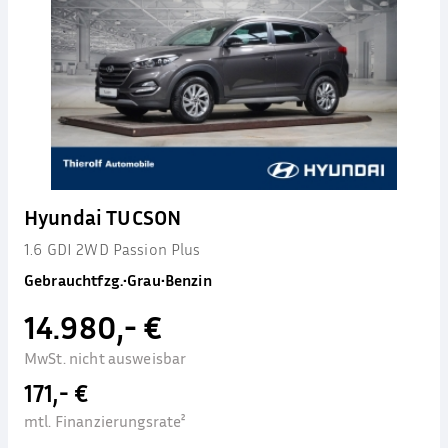
Hyundai TUCSON
1.6 GDI 2WD Passion Plus
Gebrauchtfzg.
•
Grau
•
Benzin
14.980,- €
MwSt. nicht ausweisbar
171,- €
mtl. Finanzierungsrate²