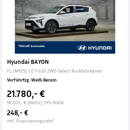
Hyundai BAYON
FL (MY25) 1.0 T-GDI 2WD Select Rückfahrkamer
Vorführfzg.
•
Weiß
•
Benzin
21.780,- €
18.303,- € (Netto), 19% MwSt.
248,- €
mtl. Finanzierungsrate²