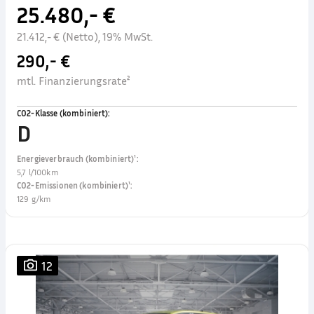
25.480,- €
21.412,- € (Netto), 19% MwSt.
290,- €
mtl. Finanzierungsrate²
CO2-Klasse (kombiniert)
:
D
Energieverbrauch (kombiniert)¹
:
5,7 l/100km
CO2-Emissionen (kombiniert)¹
:
129 g/km
12