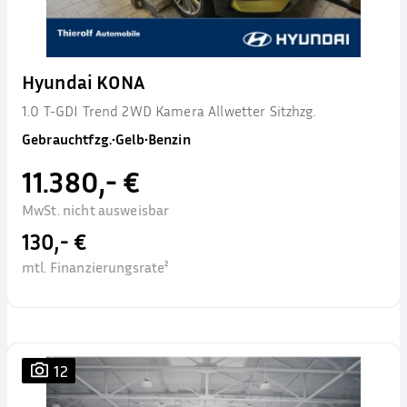
Hyundai KONA
1.0 T-GDI Trend 2WD Kamera Allwetter Sitzhzg.
Gebrauchtfzg.
•
Gelb
•
Benzin
11.380,- €
MwSt. nicht ausweisbar
130,- €
mtl. Finanzierungsrate²
12