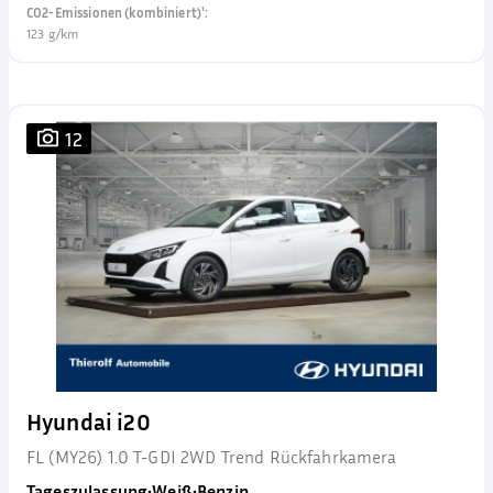
CO2-Emissionen (kombiniert)¹
:
123 g/km
12
Hyundai i20
FL (MY26) 1.0 T-GDI 2WD Trend Rückfahrkamera
Tageszulassung
•
Weiß
•
Benzin