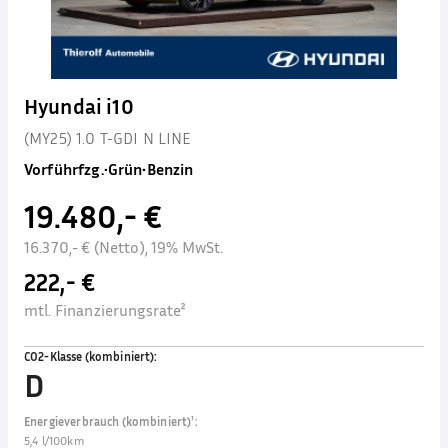
Hyundai i10
(MY25) 1.0 T-GDI N LINE
Vorführfzg.
•
Grün
•
Benzin
19.480,- €
16.370,- € (Netto), 19% MwSt.
222,- €
mtl. Finanzierungsrate²
CO2-Klasse (kombiniert)
:
D
Energieverbrauch (kombiniert)¹
:
5,4 l/100km