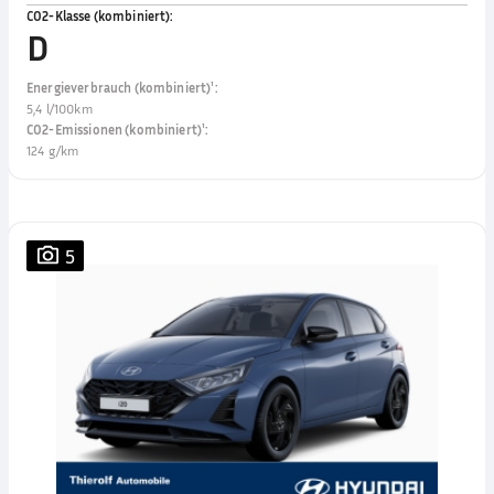
CO2-Klasse (kombiniert)
:
D
Energieverbrauch (kombiniert)¹
:
5,4 l/100km
CO2-Emissionen (kombiniert)¹
:
124 g/km
5