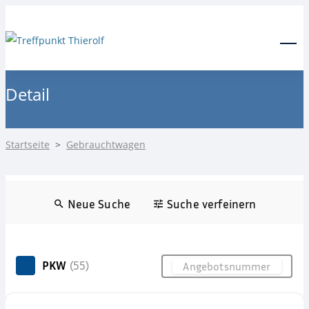
24-Stunden Notdienst
0171 3685550
Menu
Detail
Startseite
>
Gebrauchtwagen
Neue Suche
Suche verfeinern
PKW
(55)