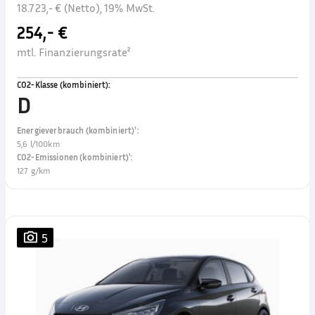
18.723,- € (Netto), 19% MwSt.
254,- €
mtl. Finanzierungsrate²
CO2-Klasse (kombiniert)
:
D
Energieverbrauch (kombiniert)¹
:
5,6 l/100km
CO2-Emissionen (kombiniert)¹
:
127 g/km
5