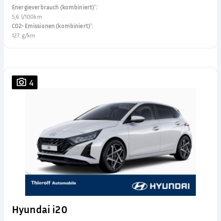
Energieverbrauch (kombiniert)¹
:
5,6 l/100km
CO2-Emissionen (kombiniert)¹
:
127 g/km
4
Hyundai i20