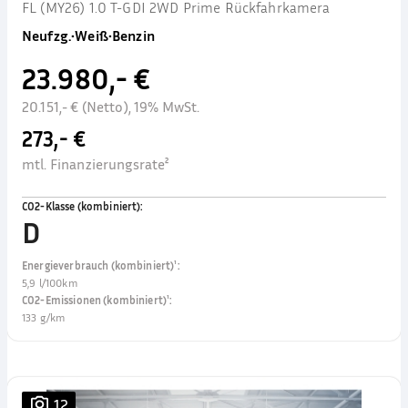
FL (MY26) 1.0 T-GDI 2WD Prime Rückfahrkamera
Neufzg.
•
Weiß
•
Benzin
23.980,- €
20.151,- € (Netto), 19% MwSt.
273,- €
mtl. Finanzierungsrate²
CO2-Klasse (kombiniert)
:
D
Energieverbrauch (kombiniert)¹
:
5,9 l/100km
CO2-Emissionen (kombiniert)¹
:
133 g/km
12