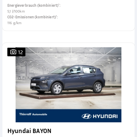
Energieverbrauch (kombiniert)¹
:
5,1 l/100km
CO2-Emissionen (kombiniert)¹
:
116 g/km
12
Hyundai BAYON