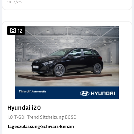
136 g/km
12
Hyundai i20
1.0 T-GDI Trend Sitzheizung BOSE
Tageszulassung
•
Schwarz
•
Benzin