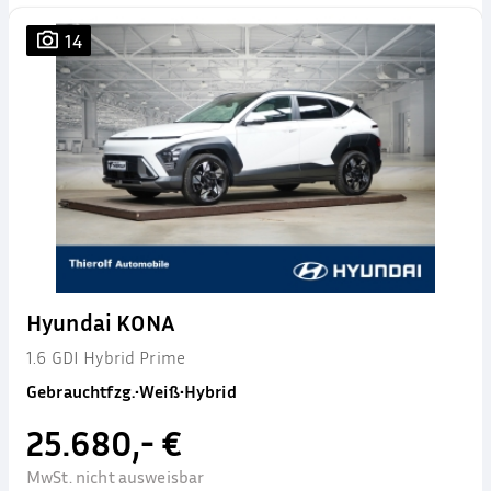
14
Hyundai KONA
1.6 GDI Hybrid Prime
Gebrauchtfzg.
•
Weiß
•
Hybrid
25.680,- €
MwSt. nicht ausweisbar