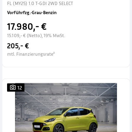
FL (MY25) 1.0 T-GDI 2WD SELECT
Vorführfzg.
•
Grau
•
Benzin
17.980,- €
15.109,- € (Netto), 19% MwSt.
205,- €
mtl. Finanzierungsrate²
12