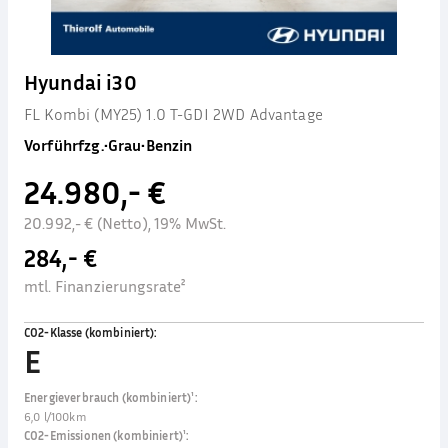
Hyundai i30
FL Kombi (MY25) 1.0 T-GDI 2WD Advantage
Vorführfzg.
•
Grau
•
Benzin
24.980,- €
20.992,- € (Netto), 19% MwSt.
284,- €
mtl. Finanzierungsrate²
CO2-Klasse (kombiniert)
:
E
Energieverbrauch (kombiniert)¹
:
6,0 l/100km
CO2-Emissionen (kombiniert)¹
: