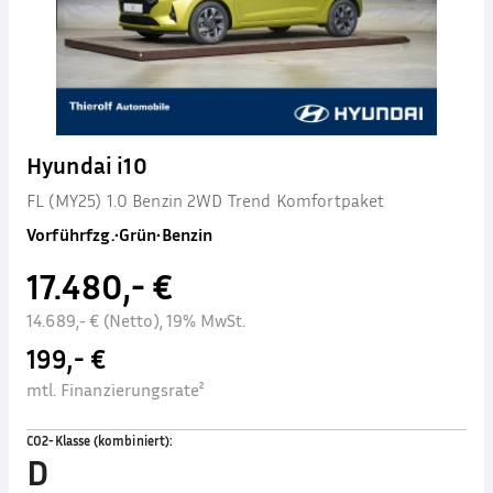
Hyundai i10
FL (MY25) 1.0 Benzin 2WD Trend Komfortpaket
Vorführfzg.
•
Grün
•
Benzin
17.480,- €
14.689,- € (Netto), 19% MwSt.
199,- €
mtl. Finanzierungsrate²
CO2-Klasse (kombiniert)
:
D