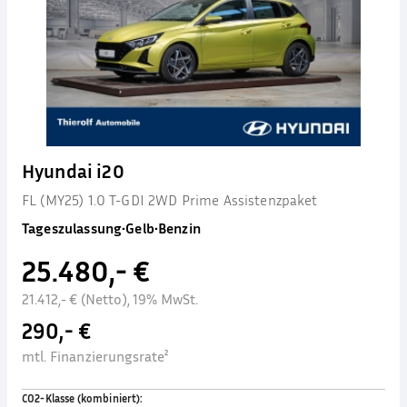
Hyundai i20
FL (MY25) 1.0 T-GDI 2WD Prime Assistenzpaket
Tageszulassung
•
Gelb
•
Benzin
25.480,- €
21.412,- € (Netto), 19% MwSt.
290,- €
mtl. Finanzierungsrate²
CO2-Klasse (kombiniert)
: