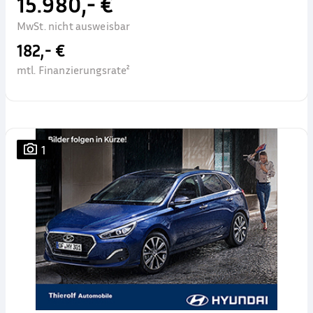
15.980,- €
MwSt. nicht ausweisbar
182,- €
mtl. Finanzierungsrate²
1