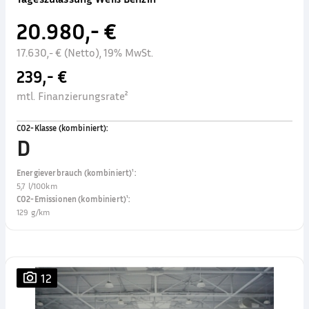
20.980,- €
17.630,- € (Netto), 19% MwSt.
239,- €
mtl. Finanzierungsrate²
CO2-Klasse (kombiniert)
:
D
Energieverbrauch (kombiniert)¹
:
5,7 l/100km
CO2-Emissionen (kombiniert)¹
:
129 g/km
12