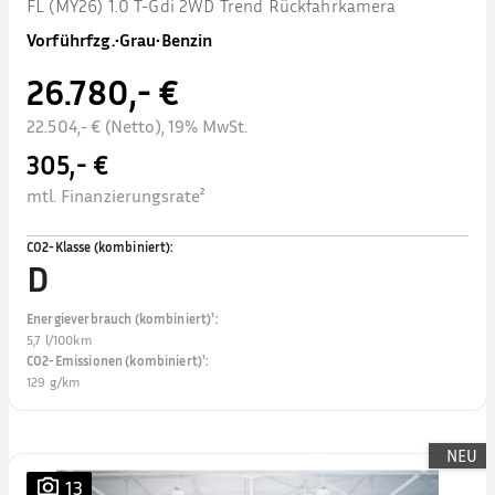
FL (MY26) 1.0 T-Gdi 2WD Trend Rückfahrkamera
Vorführfzg.
•
Grau
•
Benzin
26.780,- €
22.504,- € (Netto), 19% MwSt.
305,- €
mtl. Finanzierungsrate²
CO2-Klasse (kombiniert)
:
D
Energieverbrauch (kombiniert)¹
:
5,7 l/100km
CO2-Emissionen (kombiniert)¹
:
129 g/km
NEU
13