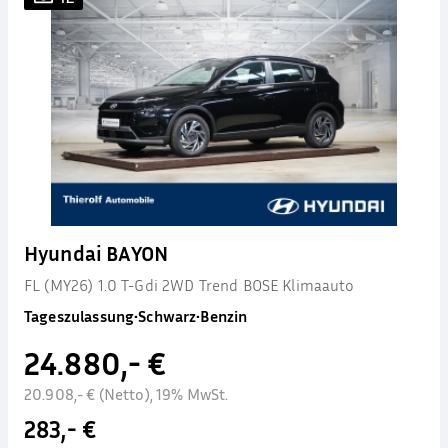
Hyundai BAYON
FL (MY26) 1.0 T-Gdi 2WD Trend BOSE Klimaauto
Tageszulassung
•
Schwarz
•
Benzin
24.880,- €
20.908,- € (Netto), 19% MwSt.
283,- €