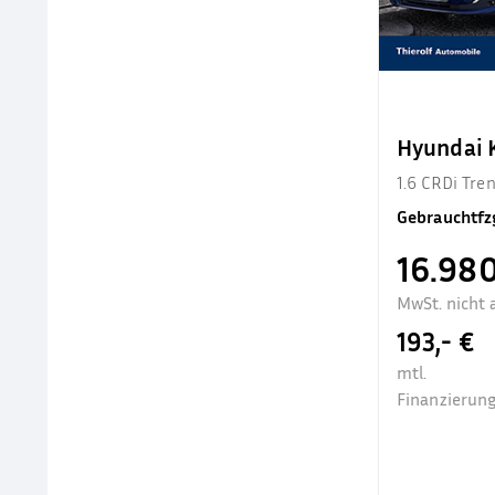
Hyundai
1.6 CRDi Tr
Gebrauchtfz
16.980
MwSt. nicht 
193,- €
mtl.
Finanzierung