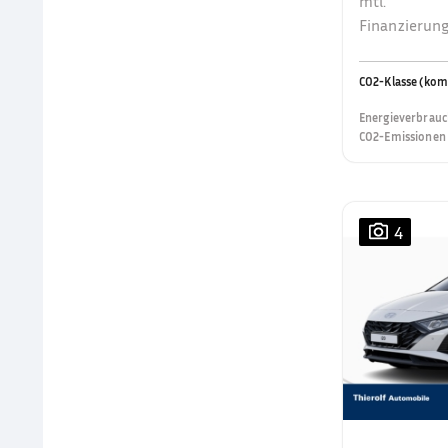
mtl.
Finanzierung
CO2-Klasse (kom
Energieverbrauc
CO2-Emissionen 
4