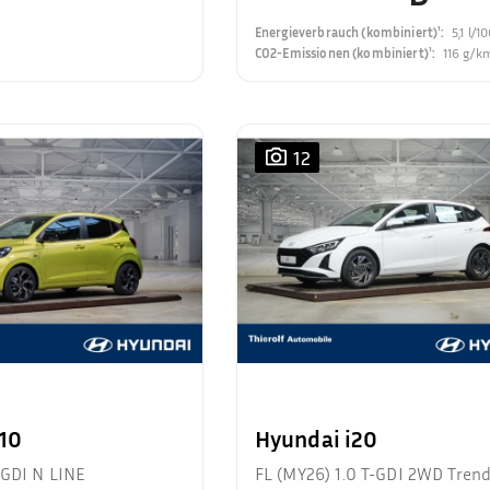
Energieverbrauch (kombiniert)¹
:
5,1 l/
CO2-Emissionen (kombiniert)¹
:
116 g/k
12
i10
Hyundai i20
-GDI N LINE
FL (MY26) 1.0 T-GDI 2WD Tren