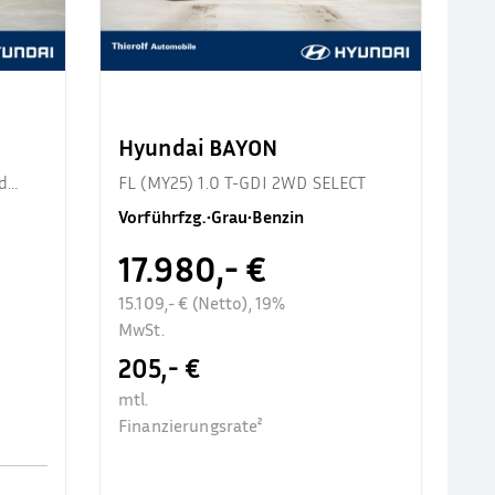
Hyundai BAYON
d
FL (MY25) 1.0 T-GDI 2WD SELECT
Vorführfzg.
•
Grau
•
Benzin
17.980,- €
15.109,- € (Netto), 19%
MwSt.
205,- €
mtl.
Finanzierungsrate²