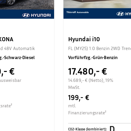
 KONA
Hyundai i10
end 48V Automatik
FL (MY25) 1.0 Benzin 2WD Tren
Komfortpaket
g.
•
Schwarz
•
Diesel
Vorführfzg.
•
Grün
•
Benzin
,- €
17.480,- €
ausweisbar
14.689,- € (Netto), 19%
MwSt.
199,- €
srate²
mtl.
Finanzierungsrate²
D
CO2-Klasse (kombiniert)
: