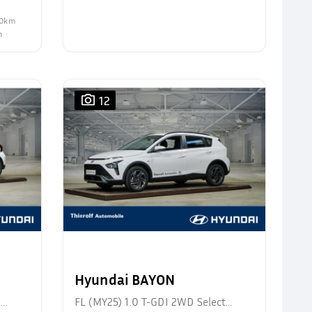
100km
m
12
Hyundai BAYON
d
FL (MY25) 1.0 T-GDI 2WD Select