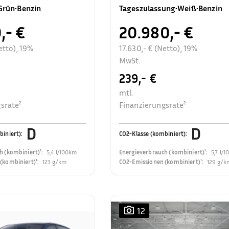
Rückfahrkamera
Grün
•
Benzin
Tageszulassung
•
Weiß
•
Benzin
,- €
20.980,- €
etto), 19%
17.630,- € (Netto), 19%
MwSt.
239,- €
mtl.
srate²
Finanzierungsrate²
D
D
biniert)
:
CO2-Klasse (kombiniert)
:
h (kombiniert)¹
:
5,4 l/100km
Energieverbrauch (kombiniert)¹
:
5,7 l/
(kombiniert)¹
:
123 g/km
CO2-Emissionen (kombiniert)¹
:
129 g/k
12