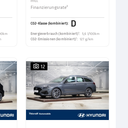
mtl.
Finanzierungsrate²
D
CO2-Klasse (kombiniert)
:
100km
Energieverbrauch (kombiniert)¹
:
5,6 l/100km
m
CO2-Emissionen (kombiniert)¹
:
127 g/km
12