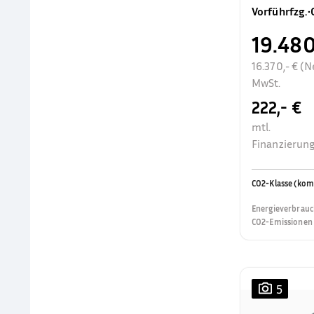
Vorführfzg.
•
19.480
16.370,- € (N
MwSt.
222,- €
mtl.
Finanzierung
CO2-Klasse (kom
Energieverbrauc
CO2-Emissionen 
5