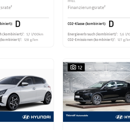
mtl.
srate²
Finanzierungsrate²
D
D
biniert)
:
CO2-Klasse (kombiniert)
:
h (kombiniert)¹
:
5,7 l/100km
Energieverbrauch (kombiniert)¹
:
5,6 l/
(kombiniert)¹
:
128 g/km
CO2-Emissionen (kombiniert)¹
:
127 g/k
12