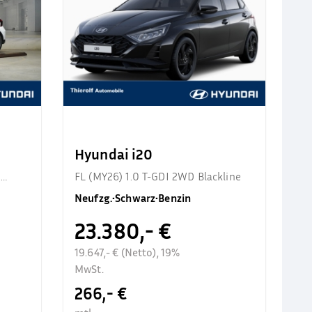
Hyundai i20
d
FL (MY26) 1.0 T-GDI 2WD Blackline
Neufzg.
•
Schwarz
•
Benzin
23.380,- €
19.647,- € (Netto), 19%
MwSt.
266,- €