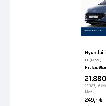
Hyundai 
FL (MY26) 1.
Neufzg.
•
Blau
21.880
18.387,- € (N
MwSt.
249,- €