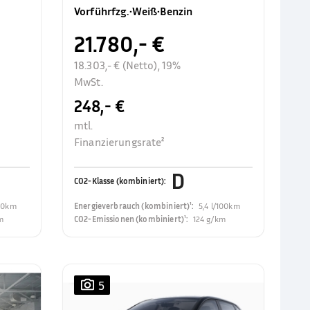
Rückfahrkamer
Vorführfzg.
•
Weiß
•
Benzin
21.780,- €
18.303,- € (Netto), 19%
MwSt.
248,- €
mtl.
Finanzierungsrate²
D
CO2-Klasse (kombiniert)
:
100km
Energieverbrauch (kombiniert)¹
:
5,4 l/100km
m
CO2-Emissionen (kombiniert)¹
:
124 g/km
5