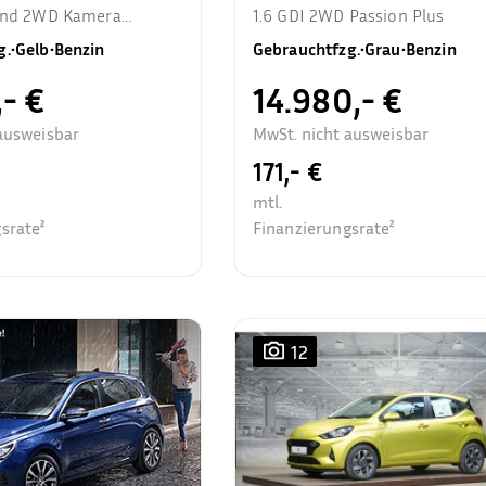
rend 2WD Kamera
1.6 GDI 2WD Passion Plus
zhzg.
g.
•
Gelb
•
Benzin
Gebrauchtfzg.
•
Grau
•
Benzin
,- €
14.980,- €
ausweisbar
MwSt. nicht ausweisbar
171,- €
mtl.
srate²
Finanzierungsrate²
12