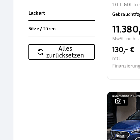
1.0 T-GDI T
Allwetter Sit
Lackart
Gebrauchtfz
11.380
Sitze / Türen
MwSt. nicht 
Alles
130,- €
zurücksetzen
mtl.
Finanzierung
1