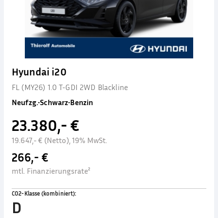
Hyundai i20
FL (MY26) 1.0 T-GDI 2WD Blackline
Neufzg.
•
Schwarz
•
Benzin
23.380,- €
19.647,- € (Netto), 19% MwSt.
266,- €
mtl. Finanzierungsrate²
CO2-Klasse (kombiniert)
:
D