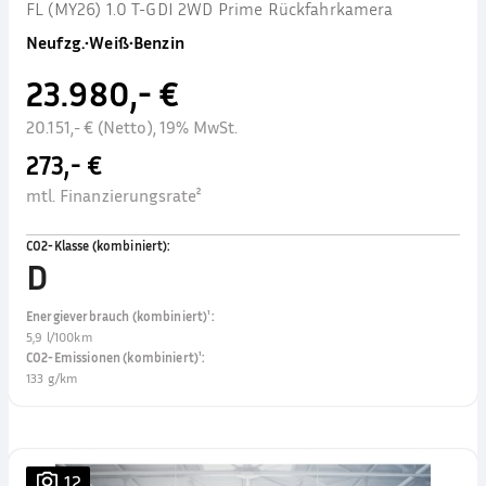
FL (MY26) 1.0 T-GDI 2WD Prime Rückfahrkamera
Neufzg.
•
Weiß
•
Benzin
23.980,- €
20.151,- € (Netto), 19% MwSt.
273,- €
mtl. Finanzierungsrate²
CO2-Klasse (kombiniert)
:
D
Energieverbrauch (kombiniert)¹
:
5,9 l/100km
CO2-Emissionen (kombiniert)¹
:
133 g/km
12