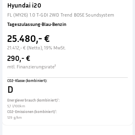
Hyundai i20
FL (MY26) 1.0 T-GDI 2WD Trend BOSE Soundsystem
Tageszulassung
•
Blau
•
Benzin
25.480,- €
21.412,- € (Netto), 19% MwSt.
290,- €
mtl. Finanzierungsrate²
CO2-Klasse (kombiniert)
:
D
Energieverbrauch (kombiniert)¹
:
5,7 l/100km
CO2-Emissionen (kombiniert)¹
:
129 g/km