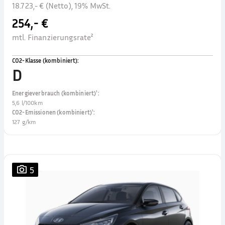
18.723,- € (Netto), 19% MwSt.
254,- €
mtl. Finanzierungsrate²
CO2-Klasse (kombiniert)
:
D
Energieverbrauch (kombiniert)¹
:
5,6 l/100km
CO2-Emissionen (kombiniert)¹
:
127 g/km
5