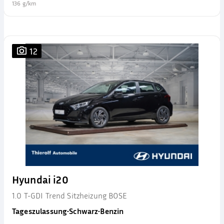
136 g/km
12
Hyundai i20
1.0 T-GDI Trend Sitzheizung BOSE
Tageszulassung
•
Schwarz
•
Benzin