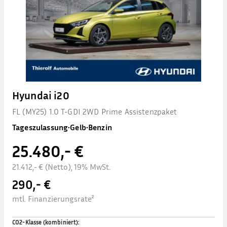
Hyundai i20
FL (MY25) 1.0 T-GDI 2WD Prime Assistenzpaket
Tageszulassung
•
Gelb
•
Benzin
25.480,- €
21.412,- € (Netto), 19% MwSt.
290,- €
mtl. Finanzierungsrate²
CO2-Klasse (kombiniert)
: