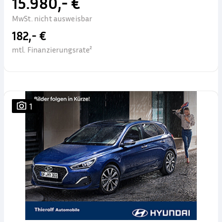
15.980,- €
MwSt. nicht ausweisbar
182,- €
mtl. Finanzierungsrate²
1