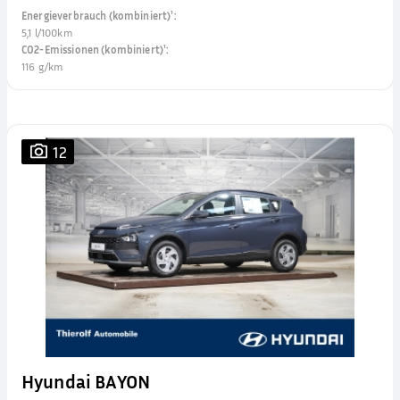
Energieverbrauch (kombiniert)¹
:
5,1 l/100km
CO2-Emissionen (kombiniert)¹
:
116 g/km
12
Hyundai BAYON