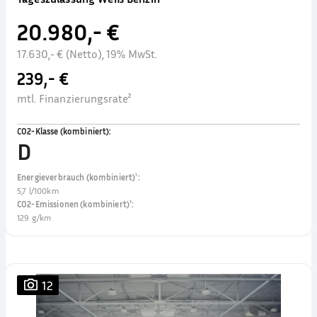
20.980,- €
17.630,- € (Netto), 19% MwSt.
239,- €
mtl. Finanzierungsrate²
CO2-Klasse (kombiniert)
:
D
Energieverbrauch (kombiniert)¹
:
5,7 l/100km
CO2-Emissionen (kombiniert)¹
:
129 g/km
12