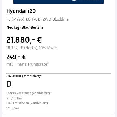
Hyundai i20
FL (MY26) 1.0 T-GDI 2WD Blackline
Neufzg.
•
Blau
•
Benzin
21.880,- €
18.387,- € (Netto), 19% MwSt.
249,- €
mtl. Finanzierungsrate²
CO2-Klasse (kombiniert)
:
D
Energieverbrauch (kombiniert)¹
:
5,7 l/100km
CO2-Emissionen (kombiniert)¹
:
128 g/km