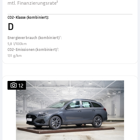
mtl. Finanzierungsrate²
CO2-Klasse (kombiniert)
:
D
Energieverbrauch (kombiniert)¹
:
5,8 l/100km
CO2-Emissionen (kombiniert)¹
:
131 g/km
12