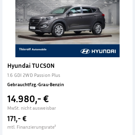
Hyundai TUCSON
1.6 GDI 2WD Passion Plus
Gebrauchtfzg.
•
Grau
•
Benzin
14.980,- €
MwSt. nicht ausweisbar
171,- €
mtl. Finanzierungsrate²