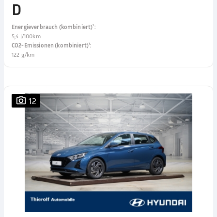
D
Energieverbrauch (kombiniert)¹
:
5,4 l/100km
CO2-Emissionen (kombiniert)¹
:
122 g/km
12