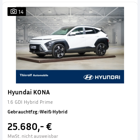
14
Hyundai KONA
1.6 GDI Hybrid Prime
Gebrauchtfzg.
•
Weiß
•
Hybrid
25.680,- €
MwSt. nicht ausweisbar