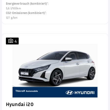
Energieverbrauch (kombiniert)¹
:
5,6 l/100km
CO2-Emissionen (kombiniert)¹
:
127 g/km
4
Hyundai i20