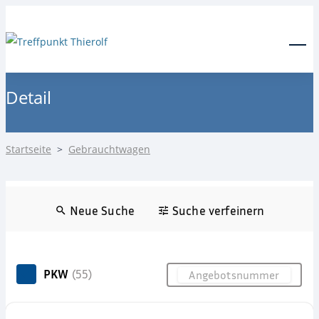
24-Stunden Notdienst
0171 3685550
Menu
Detail
Startseite
>
Gebrauchtwagen
Neue Suche
Suche verfeinern
PKW
(55)