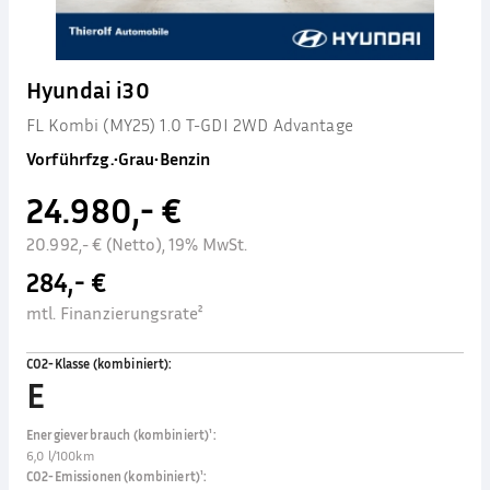
Hyundai i30
FL Kombi (MY25) 1.0 T-GDI 2WD Advantage
Vorführfzg.
•
Grau
•
Benzin
24.980,- €
20.992,- € (Netto), 19% MwSt.
284,- €
mtl. Finanzierungsrate²
CO2-Klasse (kombiniert)
:
E
Energieverbrauch (kombiniert)¹
:
6,0 l/100km
CO2-Emissionen (kombiniert)¹
: