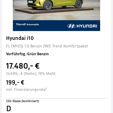
Hyundai i10
FL (MY25) 1.0 Benzin 2WD Trend Komfortpaket
Vorführfzg.
•
Grün
•
Benzin
17.480,- €
14.689,- € (Netto), 19% MwSt.
199,- €
mtl. Finanzierungsrate²
CO2-Klasse (kombiniert)
:
D