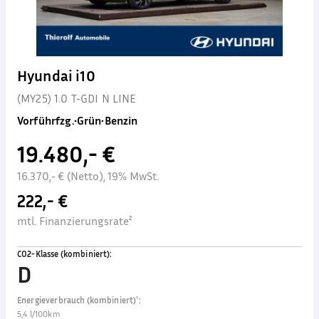
Hyundai i10
(MY25) 1.0 T-GDI N LINE
Vorführfzg.
•
Grün
•
Benzin
19.480,- €
16.370,- € (Netto), 19% MwSt.
222,- €
mtl. Finanzierungsrate²
CO2-Klasse (kombiniert)
:
D
Energieverbrauch (kombiniert)¹
:
5,4 l/100km