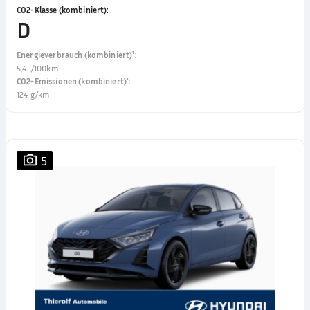
CO2-Klasse (kombiniert)
:
D
Energieverbrauch (kombiniert)¹
:
5,4 l/100km
CO2-Emissionen (kombiniert)¹
:
124 g/km
5