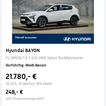
Hyundai BAYON
FL (MY25) 1.0 T-GDI 2WD Select Rückfahrkamer
Vorführfzg.
•
Weiß
•
Benzin
21.780,- €
18.303,- € (Netto), 19% MwSt.
248,- €
mtl. Finanzierungsrate²