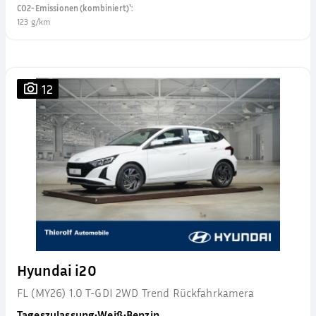
CO2-Emissionen (kombiniert)¹
:
123 g/km
12
Hyundai i20
FL (MY26) 1.0 T-GDI 2WD Trend Rückfahrkamera
Tageszulassung
•
Weiß
•
Benzin