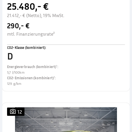
25.480,- €
21.412,- € (Netto), 19% MwSt.
290,- €
mtl. Finanzierungsrate²
CO2-Klasse (kombiniert)
:
D
Energieverbrauch (kombiniert)¹
:
5,7 l/100km
CO2-Emissionen (kombiniert)¹
:
129 g/km
12