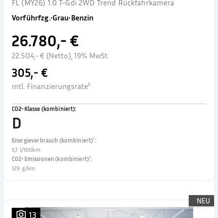
FL (MY26) 1.0 T-Gdi 2WD Trend Rückfahrkamera
Vorführfzg.
•
Grau
•
Benzin
26.780,- €
22.504,- € (Netto), 19% MwSt.
305,- €
mtl. Finanzierungsrate²
CO2-Klasse (kombiniert)
:
D
Energieverbrauch (kombiniert)¹
:
5,7 l/100km
CO2-Emissionen (kombiniert)¹
:
129 g/km
NEU
13