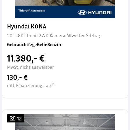
Hyundai KONA
1.0 T-GDI Trend 2WD Kamera Allwetter Sitzhzg.
Gebrauchtfzg.
•
Gelb
•
Benzin
11.380,- €
MwSt. nicht ausweisbar
130,- €
mtl. Finanzierungsrate²
12