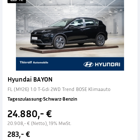
Hyundai BAYON
FL (MY26) 1.0 T-Gdi 2WD Trend BOSE Klimaauto
Tageszulassung
•
Schwarz
•
Benzin
24.880,- €
20.908,- € (Netto), 19% MwSt.
283,- €