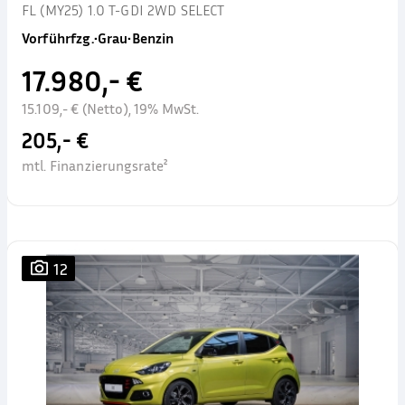
FL (MY25) 1.0 T-GDI 2WD SELECT
Vorführfzg.
•
Grau
•
Benzin
17.980,- €
15.109,- € (Netto), 19% MwSt.
205,- €
mtl. Finanzierungsrate²
12