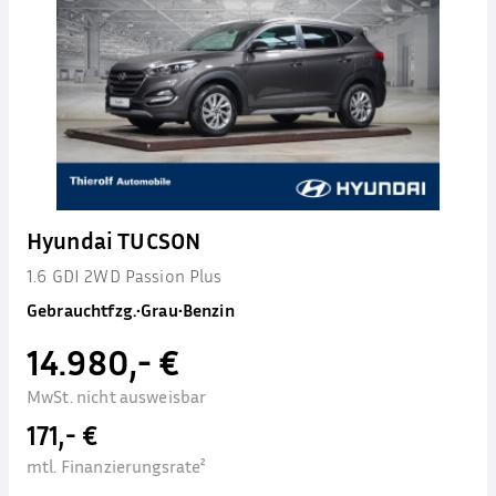
Hyundai TUCSON
1.6 GDI 2WD Passion Plus
Gebrauchtfzg.
•
Grau
•
Benzin
14.980,- €
MwSt. nicht ausweisbar
171,- €
mtl. Finanzierungsrate²