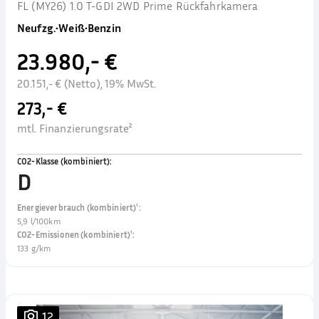
FL (MY26) 1.0 T-GDI 2WD Prime Rückfahrkamera
Neufzg.
•
Weiß
•
Benzin
23.980,- €
20.151,- € (Netto), 19% MwSt.
273,- €
mtl. Finanzierungsrate²
CO2-Klasse (kombiniert)
:
D
Energieverbrauch (kombiniert)¹
:
5,9 l/100km
CO2-Emissionen (kombiniert)¹
:
133 g/km
12