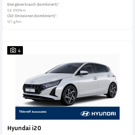
Energieverbrauch (kombiniert)¹
:
5,6 l/100km
CO2-Emissionen (kombiniert)¹
:
127 g/km
4
Hyundai i20