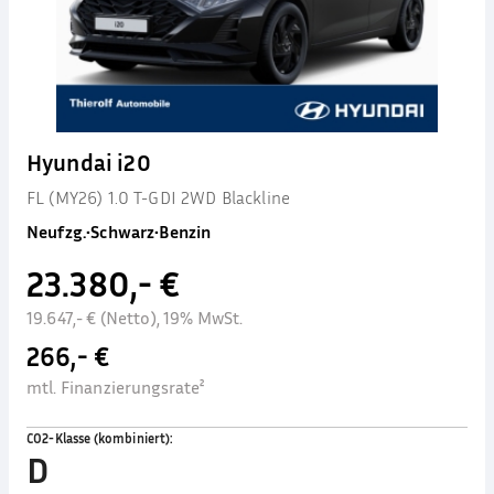
Hyundai i20
FL (MY26) 1.0 T-GDI 2WD Blackline
Neufzg.
•
Schwarz
•
Benzin
23.380,- €
19.647,- € (Netto), 19% MwSt.
266,- €
mtl. Finanzierungsrate²
CO2-Klasse (kombiniert)
:
D