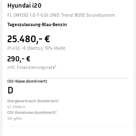
Hyundai i20
FL (MY26) 1.0 T-GDI 2WD Trend BOSE Soundsystem
Tageszulassung
•
Blau
•
Benzin
25.480,- €
21.412,- € (Netto), 19% MwSt.
290,- €
mtl. Finanzierungsrate²
CO2-Klasse (kombiniert)
:
D
Energieverbrauch (kombiniert)¹
:
5,7 l/100km
CO2-Emissionen (kombiniert)¹
:
129 g/km