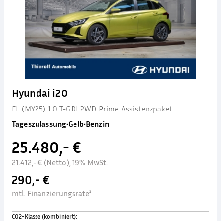
Hyundai i20
FL (MY25) 1.0 T-GDI 2WD Prime Assistenzpaket
Tageszulassung
•
Gelb
•
Benzin
25.480,- €
21.412,- € (Netto), 19% MwSt.
290,- €
mtl. Finanzierungsrate²
CO2-Klasse (kombiniert)
: