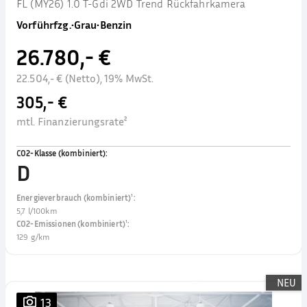
FL (MY26) 1.0 T-Gdi 2WD Trend Rückfahrkamera
Vorführfzg.
•
Grau
•
Benzin
26.780,- €
22.504,- € (Netto), 19% MwSt.
305,- €
mtl. Finanzierungsrate²
CO2-Klasse (kombiniert)
:
D
Energieverbrauch (kombiniert)¹
:
5,7 l/100km
CO2-Emissionen (kombiniert)¹
:
129 g/km
NEU
13