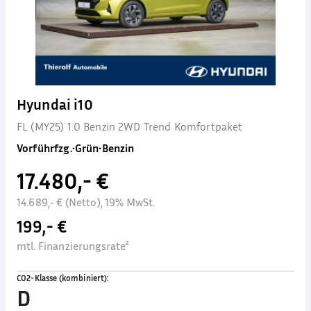
Hyundai i10
FL (MY25) 1.0 Benzin 2WD Trend Komfortpaket
Vorführfzg.
•
Grün
•
Benzin
17.480,- €
14.689,- € (Netto), 19% MwSt.
199,- €
mtl. Finanzierungsrate²
CO2-Klasse (kombiniert)
:
D