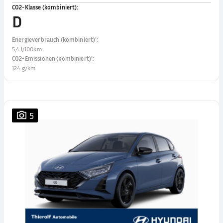
CO2-Klasse (kombiniert)
:
D
Energieverbrauch (kombiniert)¹
:
5,4 l/100km
CO2-Emissionen (kombiniert)¹
:
124 g/km
5