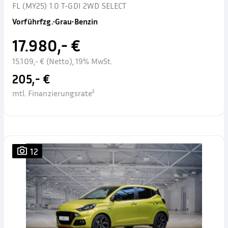
FL (MY25) 1.0 T-GDI 2WD SELECT
Vorführfzg.
•
Grau
•
Benzin
17.980,- €
15.109,- € (Netto), 19% MwSt.
205,- €
mtl. Finanzierungsrate²
12