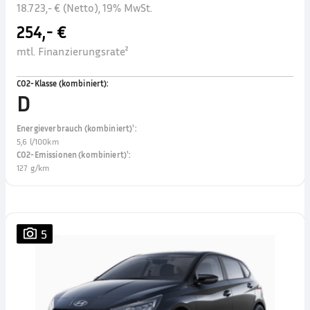
18.723,- € (Netto), 19% MwSt.
254,- €
mtl. Finanzierungsrate²
CO2-Klasse (kombiniert)
:
D
Energieverbrauch (kombiniert)¹
:
5,6 l/100km
CO2-Emissionen (kombiniert)¹
:
127 g/km
5