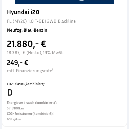
Hyundai i20
FL (MY26) 1.0 T-GDI 2WD Blackline
Neufzg.
•
Blau
•
Benzin
21.880,- €
18.387,- € (Netto), 19% MwSt.
249,- €
mtl. Finanzierungsrate²
CO2-Klasse (kombiniert)
:
D
Energieverbrauch (kombiniert)¹
:
5,7 l/100km
CO2-Emissionen (kombiniert)¹
:
128 g/km