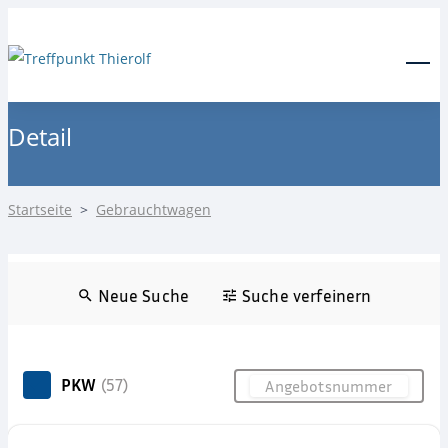
24-Stunden Notdienst
0171 3685550
Menu
Detail
Startseite
>
Gebrauchtwagen
Neue Suche
Suche verfeinern
PKW
(57)