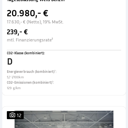
20.980,- €
17.630,- € (Netto), 19% MwSt.
239,- €
mtl. Finanzierungsrate²
CO2-Klasse (kombiniert)
:
D
Energieverbrauch (kombiniert)¹
:
5,7 l/100km
CO2-Emissionen (kombiniert)¹
:
129 g/km
12