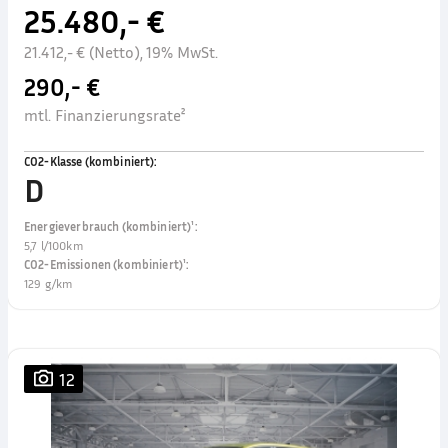
25.480,- €
21.412,- € (Netto), 19% MwSt.
290,- €
mtl. Finanzierungsrate²
CO2-Klasse (kombiniert)
:
D
Energieverbrauch (kombiniert)¹
:
5,7 l/100km
CO2-Emissionen (kombiniert)¹
:
129 g/km
12