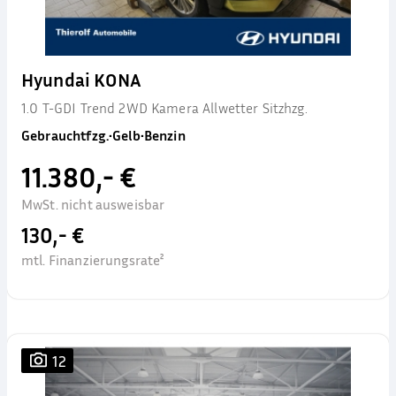
Hyundai KONA
1.0 T-GDI Trend 2WD Kamera Allwetter Sitzhzg.
Gebrauchtfzg.
•
Gelb
•
Benzin
11.380,- €
MwSt. nicht ausweisbar
130,- €
mtl. Finanzierungsrate²
12