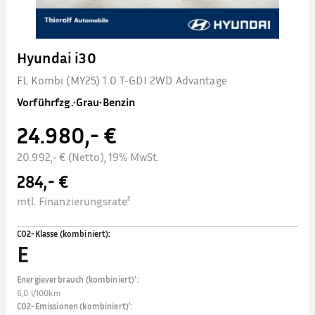
Hyundai i30
FL Kombi (MY25) 1.0 T-GDI 2WD Advantage
Vorführfzg.
•
Grau
•
Benzin
24.980,- €
20.992,- € (Netto), 19% MwSt.
284,- €
mtl. Finanzierungsrate²
CO2-Klasse (kombiniert)
:
E
Energieverbrauch (kombiniert)¹
:
6,0 l/100km
CO2-Emissionen (kombiniert)¹
: