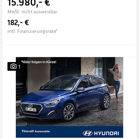
15.980,- €
MwSt. nicht ausweisbar
182,- €
mtl. Finanzierungsrate²
1