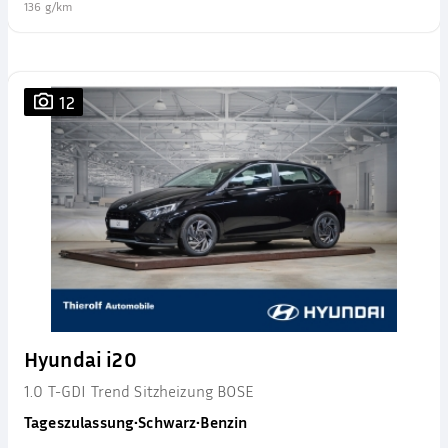
136 g/km
12
Hyundai i20
1.0 T-GDI Trend Sitzheizung BOSE
Tageszulassung
•
Schwarz
•
Benzin