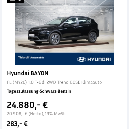
Hyundai BAYON
FL (MY26) 1.0 T-Gdi 2WD Trend BOSE Klimaauto
Tageszulassung
•
Schwarz
•
Benzin
24.880,- €
20.908,- € (Netto), 19% MwSt.
283,- €