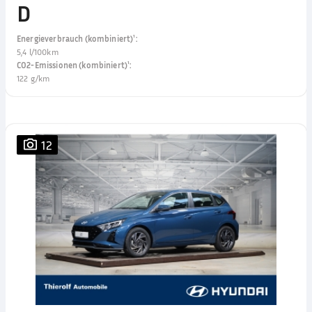
D
Energieverbrauch (kombiniert)¹
:
5,4 l/100km
CO2-Emissionen (kombiniert)¹
:
122 g/km
12