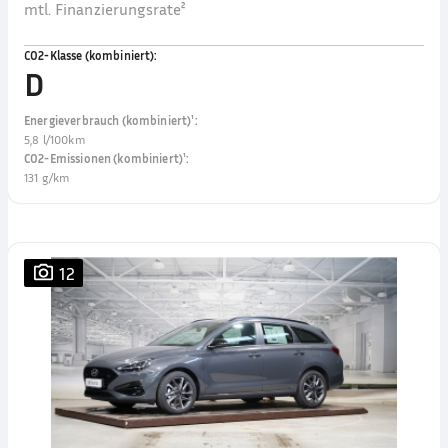
mtl. Finanzierungsrate²
CO2-Klasse (kombiniert)
:
D
Energieverbrauch (kombiniert)¹
:
5,8 l/100km
CO2-Emissionen (kombiniert)¹
:
131 g/km
12