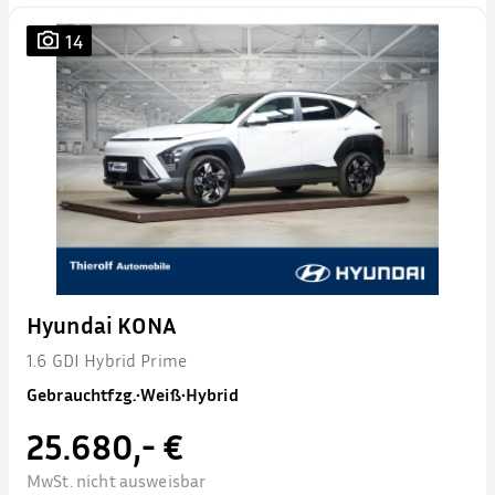
14
Hyundai KONA
1.6 GDI Hybrid Prime
Gebrauchtfzg.
•
Weiß
•
Hybrid
25.680,- €
MwSt. nicht ausweisbar