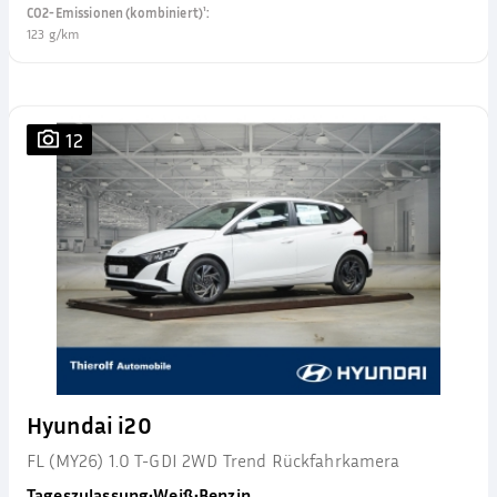
CO2-Emissionen (kombiniert)¹
:
123 g/km
12
Hyundai i20
FL (MY26) 1.0 T-GDI 2WD Trend Rückfahrkamera
Tageszulassung
•
Weiß
•
Benzin