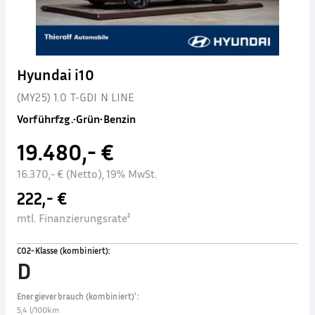
Hyundai i10
(MY25) 1.0 T-GDI N LINE
Vorführfzg.
•
Grün
•
Benzin
19.480,- €
16.370,- € (Netto), 19% MwSt.
222,- €
mtl. Finanzierungsrate²
CO2-Klasse (kombiniert)
:
D
Energieverbrauch (kombiniert)¹
:
5,4 l/100km