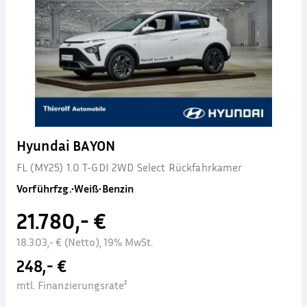
Hyundai BAYON
FL (MY25) 1.0 T-GDI 2WD Select Rückfahrkamer
Vorführfzg.
•
Weiß
•
Benzin
21.780,- €
18.303,- € (Netto), 19% MwSt.
248,- €
mtl. Finanzierungsrate²