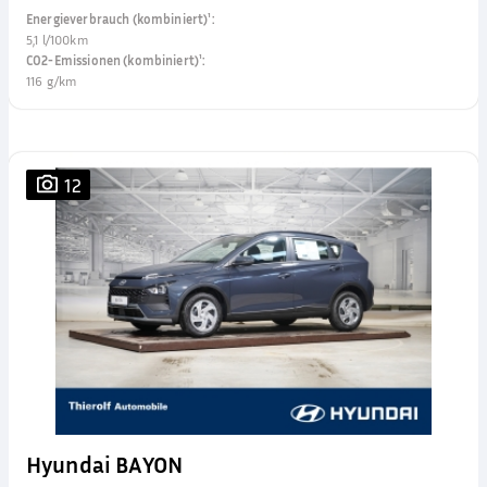
Energieverbrauch (kombiniert)¹
:
5,1 l/100km
CO2-Emissionen (kombiniert)¹
:
116 g/km
12
Hyundai BAYON