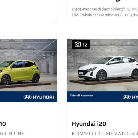
Energieverbrauch (kombiniert)¹
:
5,1 l/
CO2-Emissionen (kombiniert)¹
:
116 g/k
12
i10
Hyundai i20
-GDI N LINE
FL (MY26) 1.0 T-GDI 2WD Tren