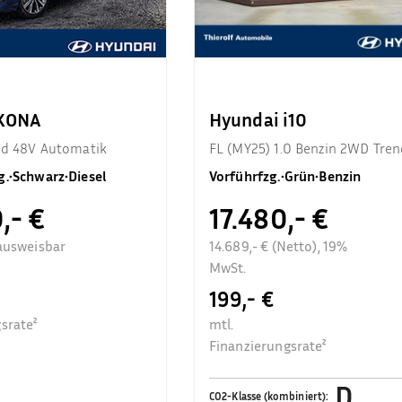
 KONA
Hyundai i10
end 48V Automatik
FL (MY25) 1.0 Benzin 2WD Tren
Komfortpaket
g.
•
Schwarz
•
Diesel
Vorführfzg.
•
Grün
•
Benzin
,- €
17.480,- €
ausweisbar
14.689,- € (Netto), 19%
MwSt.
199,- €
srate²
mtl.
Finanzierungsrate²
D
CO2-Klasse (kombiniert)
: