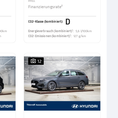
mtl.
Finanzierungsrate²
D
CO2-Klasse (kombiniert)
:
100km
Energieverbrauch (kombiniert)¹
:
5,6 l/100km
m
CO2-Emissionen (kombiniert)¹
:
127 g/km
12