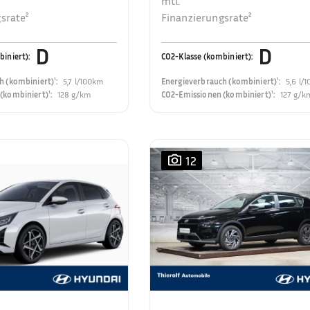
mtl.
srate²
Finanzierungsrate²
D
D
biniert)
:
CO2-Klasse (kombiniert)
:
h (kombiniert)¹
:
5,7 l/100km
Energieverbrauch (kombiniert)¹
:
5,6 l/
(kombiniert)¹
:
128 g/km
CO2-Emissionen (kombiniert)¹
:
127 g/k
12