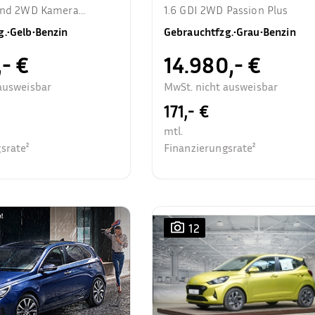
rend 2WD Kamera
1.6 GDI 2WD Passion Plus
zhzg.
g.
•
Gelb
•
Benzin
Gebrauchtfzg.
•
Grau
•
Benzin
,- €
14.980,- €
ausweisbar
MwSt. nicht ausweisbar
171,- €
mtl.
srate²
Finanzierungsrate²
12