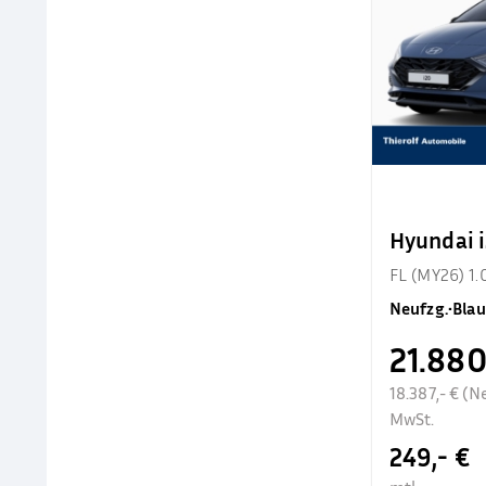
Hyundai 
FL (MY26) 1.
Neufzg.
•
Blau
21.880
18.387,- € (N
MwSt.
249,- €