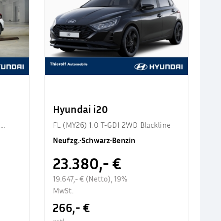
Hyundai i20
d
FL (MY26) 1.0 T-GDI 2WD Blackline
Neufzg.
•
Schwarz
•
Benzin
23.380,- €
19.647,- € (Netto), 19%
MwSt.
266,- €