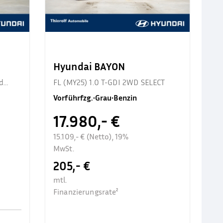
Hyundai BAYON
d
FL (MY25) 1.0 T-GDI 2WD SELECT
Vorführfzg.
•
Grau
•
Benzin
17.980,- €
15.109,- € (Netto), 19%
MwSt.
205,- €
mtl.
Finanzierungsrate²