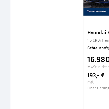
Hyundai
1.6 CRDi Tr
Gebrauchtfz
16.980
MwSt. nicht 
193,- €
mtl.
Finanzierung