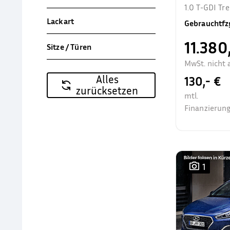
1.0 T-GDI T
Allwetter Sit
Lackart
Gebrauchtfz
11.380
Sitze / Türen
MwSt. nicht 
Alles
130,- €
zurücksetzen
mtl.
Finanzierung
1