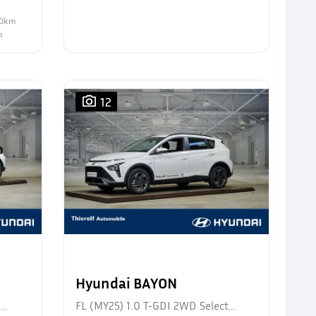
100km
m
12
Hyundai BAYON
d
FL (MY25) 1.0 T-GDI 2WD Select