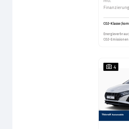
mtl.
Finanzierung
CO2-Klasse (kom
Energieverbrauc
CO2-Emissionen 
4