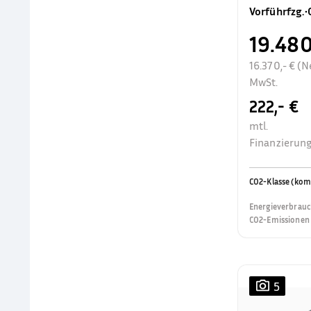
Vorführfzg.
•
19.480
16.370,- € (N
MwSt.
222,- €
mtl.
Finanzierung
CO2-Klasse (kom
Energieverbrauc
CO2-Emissionen 
5