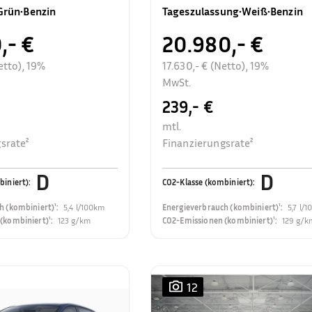
Rückfahrkamera
Grün
•
Benzin
Tageszulassung
•
Weiß
•
Benzin
,- €
20.980,- €
etto), 19%
17.630,- € (Netto), 19%
MwSt.
239,- €
mtl.
srate²
Finanzierungsrate²
D
D
biniert)
:
CO2-Klasse (kombiniert)
:
h (kombiniert)¹
:
5,4 l/100km
Energieverbrauch (kombiniert)¹
:
5,7 l/
(kombiniert)¹
:
123 g/km
CO2-Emissionen (kombiniert)¹
:
129 g/k
12