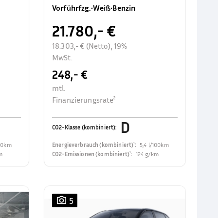
Rückfahrkamer
Vorführfzg.
•
Weiß
•
Benzin
21.780,- €
18.303,- € (Netto), 19%
MwSt.
248,- €
mtl.
Finanzierungsrate²
D
CO2-Klasse (kombiniert)
:
100km
Energieverbrauch (kombiniert)¹
:
5,4 l/100km
m
CO2-Emissionen (kombiniert)¹
:
124 g/km
5