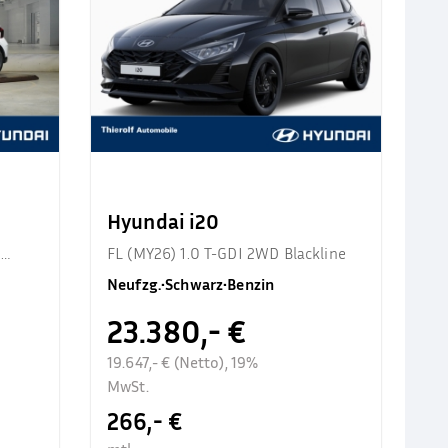
Hyundai i20
d
FL (MY26) 1.0 T-GDI 2WD Blackline
Neufzg.
•
Schwarz
•
Benzin
23.380,- €
19.647,- € (Netto), 19%
MwSt.
266,- €