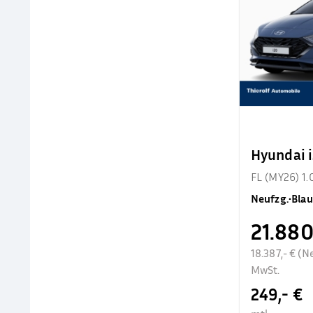
Hyundai 
FL (MY26) 1.
Neufzg.
•
Blau
21.880
18.387,- € (N
MwSt.
249,- €