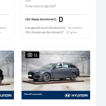
mtl.
Finanzierungsrate²
D
CO2-Klasse (kombiniert)
:
100km
Energieverbrauch (kombiniert)¹
:
5,6 l/100km
m
CO2-Emissionen (kombiniert)¹
:
127 g/km
12