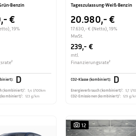
Rückfahrkamera
Grün
•
Benzin
Tageszulassung
•
Weiß
•
Benzin
,- €
20.980,- €
etto), 19%
17.630,- € (Netto), 19%
MwSt.
239,- €
mtl.
srate²
Finanzierungsrate²
D
D
biniert)
:
CO2-Klasse (kombiniert)
:
h (kombiniert)¹
:
5,4 l/100km
Energieverbrauch (kombiniert)¹
:
5,7 l/
(kombiniert)¹
:
123 g/km
CO2-Emissionen (kombiniert)¹
:
129 g/k
12