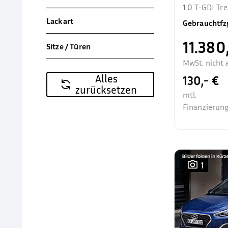
1.0 T-GDI T
Allwetter Sit
Lackart
Gebrauchtfz
11.380
Sitze / Türen
MwSt. nicht 
Alles
130,- €
zurücksetzen
mtl.
Finanzierung
1