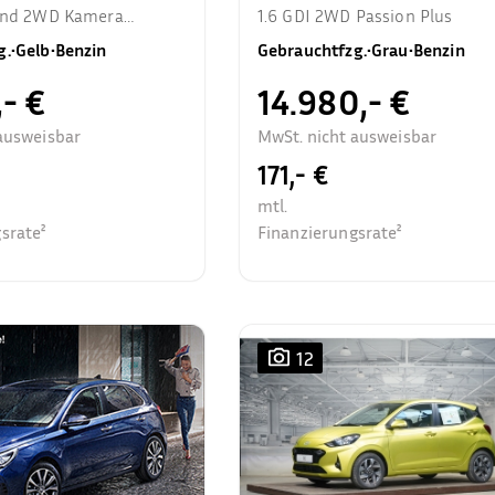
rend 2WD Kamera
1.6 GDI 2WD Passion Plus
zhzg.
g.
•
Gelb
•
Benzin
Gebrauchtfzg.
•
Grau
•
Benzin
,- €
14.980,- €
ausweisbar
MwSt. nicht ausweisbar
171,- €
mtl.
srate²
Finanzierungsrate²
12