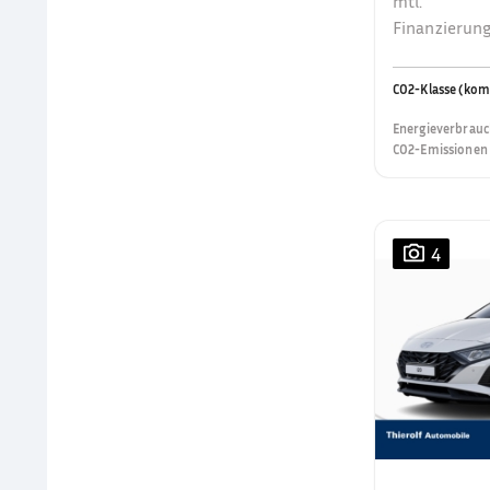
mtl.
Finanzierung
CO2-Klasse (kom
Energieverbrauc
CO2-Emissionen 
4