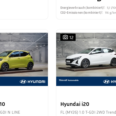
Energieverbrauch (kombiniert)¹
:
5,1 l/
CO2-Emissionen (kombiniert)¹
:
116 g/k
12
i10
Hyundai i20
-GDI N LINE
FL (MY26) 1.0 T-GDI 2WD Tren