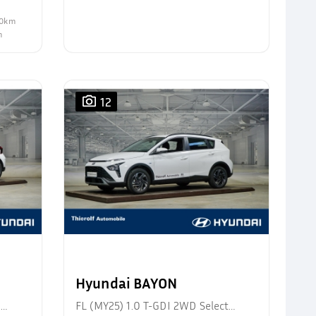
100km
m
12
Hyundai BAYON
d
FL (MY25) 1.0 T-GDI 2WD Select