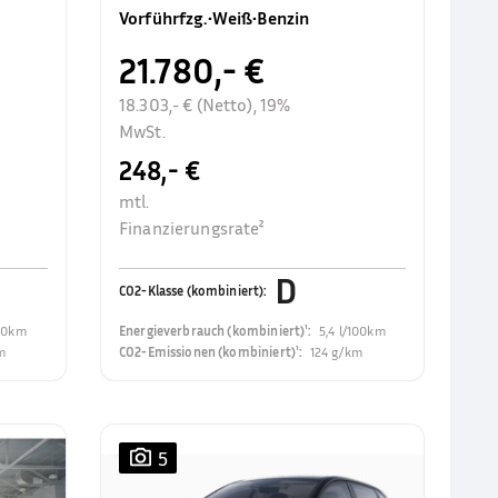
Rückfahrkamer
Vorführfzg.
•
Weiß
•
Benzin
21.780,- €
18.303,- € (Netto), 19%
MwSt.
248,- €
mtl.
Finanzierungsrate²
D
CO2-Klasse (kombiniert)
:
100km
Energieverbrauch (kombiniert)¹
:
5,4 l/100km
m
CO2-Emissionen (kombiniert)¹
:
124 g/km
5