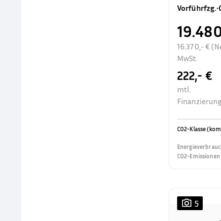
Vorführfzg.
•
19.480
16.370,- € (N
MwSt.
222,- €
mtl.
Finanzierung
CO2-Klasse (kom
Energieverbrauc
CO2-Emissionen 
5