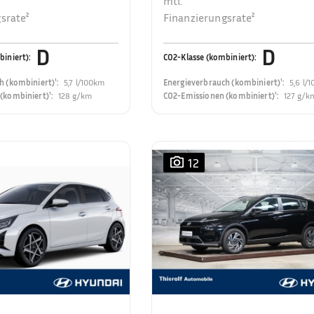
mtl.
srate²
Finanzierungsrate²
D
D
biniert)
:
CO2-Klasse (kombiniert)
:
h (kombiniert)¹
:
5,7 l/100km
Energieverbrauch (kombiniert)¹
:
5,6 l/
(kombiniert)¹
:
128 g/km
CO2-Emissionen (kombiniert)¹
:
127 g/k
12