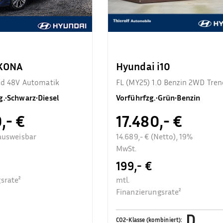
 KONA
Hyundai i10
end 48V Automatik
FL (MY25) 1.0 Benzin 2WD Tren
Komfortpaket
g.
•
Schwarz
•
Diesel
Vorführfzg.
•
Grün
•
Benzin
,- €
17.480,- €
ausweisbar
14.689,- € (Netto), 19%
MwSt.
199,- €
srate²
mtl.
Finanzierungsrate²
D
CO2-Klasse (kombiniert)
: