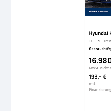
Hyundai
1.6 CRDi Tr
Gebrauchtfz
16.980
MwSt. nicht 
193,- €
mtl.
Finanzierung