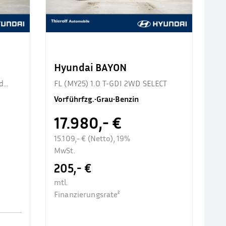
Hyundai BAYON
d
FL (MY25) 1.0 T-GDI 2WD SELECT
Vorführfzg.
•
Grau
•
Benzin
17.980,- €
15.109,- € (Netto), 19%
MwSt.
205,- €
mtl.
Finanzierungsrate²