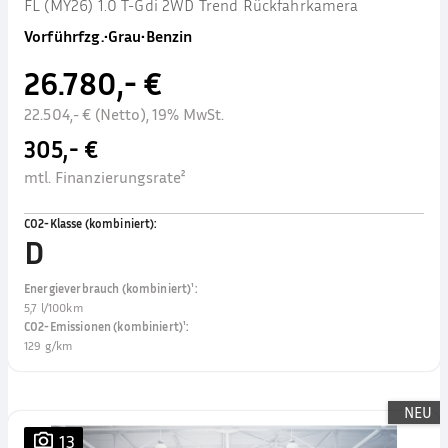
FL (MY26) 1.0 T-Gdi 2WD Trend Rückfahrkamera
Vorführfzg.
•
Grau
•
Benzin
26.780,- €
22.504,- € (Netto), 19% MwSt.
305,- €
mtl. Finanzierungsrate²
CO2-Klasse (kombiniert)
:
D
Energieverbrauch (kombiniert)¹
:
5,7 l/100km
CO2-Emissionen (kombiniert)¹
:
129 g/km
NEU
13