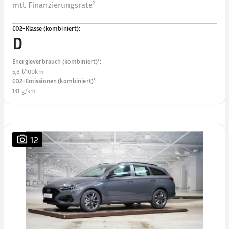
mtl. Finanzierungsrate²
CO2-Klasse (kombiniert)
:
D
Energieverbrauch (kombiniert)¹
:
5,8 l/100km
CO2-Emissionen (kombiniert)¹
:
131 g/km
12