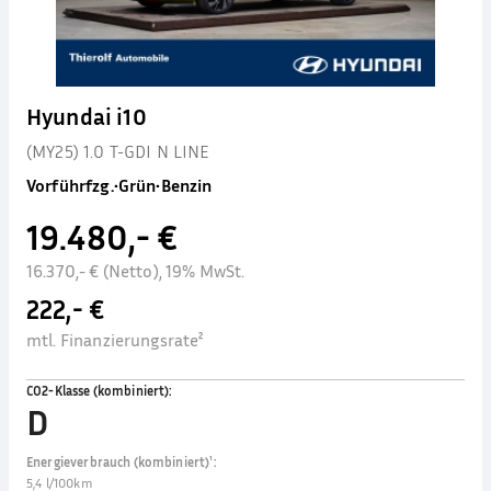
Hyundai i10
(MY25) 1.0 T-GDI N LINE
Vorführfzg.
•
Grün
•
Benzin
19.480,- €
16.370,- € (Netto), 19% MwSt.
222,- €
mtl. Finanzierungsrate²
CO2-Klasse (kombiniert)
:
D
Energieverbrauch (kombiniert)¹
:
5,4 l/100km