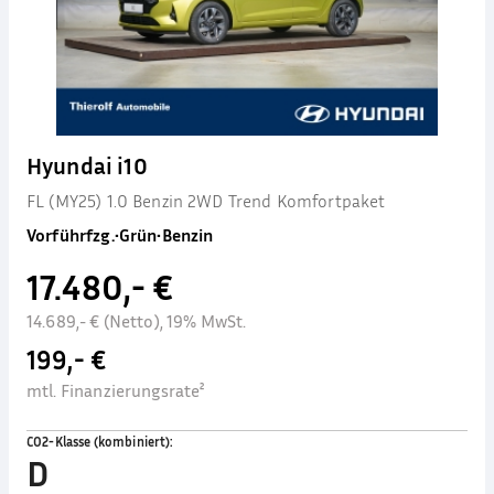
Hyundai i10
FL (MY25) 1.0 Benzin 2WD Trend Komfortpaket
Vorführfzg.
•
Grün
•
Benzin
17.480,- €
14.689,- € (Netto), 19% MwSt.
199,- €
mtl. Finanzierungsrate²
CO2-Klasse (kombiniert)
:
D