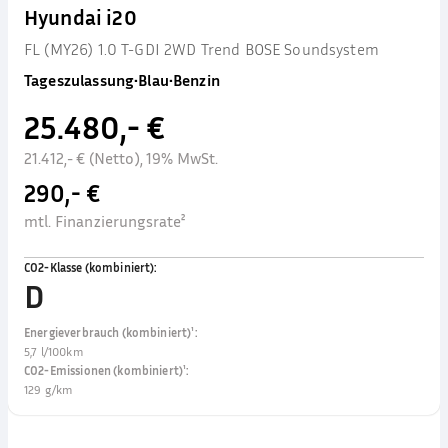
Hyundai i20
FL (MY26) 1.0 T-GDI 2WD Trend BOSE Soundsystem
Tageszulassung
•
Blau
•
Benzin
25.480,- €
21.412,- € (Netto), 19% MwSt.
290,- €
mtl. Finanzierungsrate²
CO2-Klasse (kombiniert)
:
D
Energieverbrauch (kombiniert)¹
:
5,7 l/100km
CO2-Emissionen (kombiniert)¹
:
129 g/km