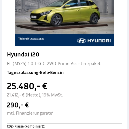
Hyundai i20
FL (MY25) 1.0 T-GDI 2WD Prime Assistenzpaket
Tageszulassung
•
Gelb
•
Benzin
25.480,- €
21.412,- € (Netto), 19% MwSt.
290,- €
mtl. Finanzierungsrate²
CO2-Klasse (kombiniert)
: