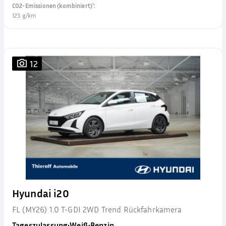
CO2-Emissionen (kombiniert)¹
:
123 g/km
12
Hyundai i20
FL (MY26) 1.0 T-GDI 2WD Trend Rückfahrkamera
Tageszulassung
•
Weiß
•
Benzin