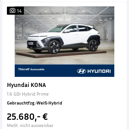
14
Hyundai KONA
1.6 GDI Hybrid Prime
Gebrauchtfzg.
•
Weiß
•
Hybrid
25.680,- €
MwSt. nicht ausweisbar