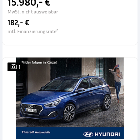
15.980,- €
MwSt. nicht ausweisbar
182,- €
mtl. Finanzierungsrate²
1