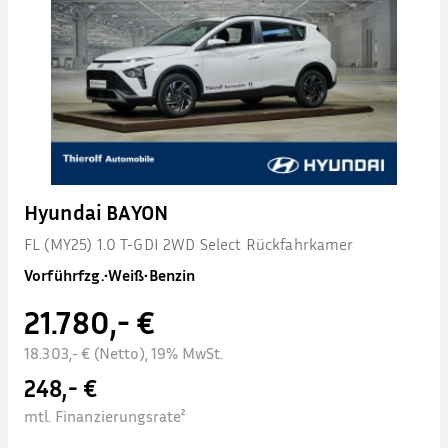
Hyundai BAYON
FL (MY25) 1.0 T-GDI 2WD Select Rückfahrkamer
Vorführfzg.
•
Weiß
•
Benzin
21.780,- €
18.303,- € (Netto), 19% MwSt.
248,- €
mtl. Finanzierungsrate²