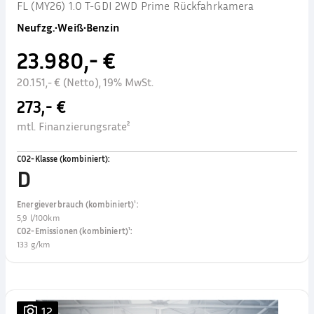
FL (MY26) 1.0 T-GDI 2WD Prime Rückfahrkamera
Neufzg.
•
Weiß
•
Benzin
23.980,- €
20.151,- € (Netto), 19% MwSt.
273,- €
mtl. Finanzierungsrate²
CO2-Klasse (kombiniert)
:
D
Energieverbrauch (kombiniert)¹
:
5,9 l/100km
CO2-Emissionen (kombiniert)¹
:
133 g/km
12