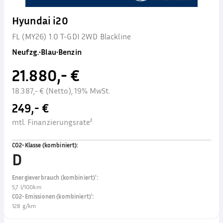
Hyundai i20
FL (MY26) 1.0 T-GDI 2WD Blackline
Neufzg.
•
Blau
•
Benzin
21.880,- €
18.387,- € (Netto), 19% MwSt.
249,- €
mtl. Finanzierungsrate²
CO2-Klasse (kombiniert)
:
D
Energieverbrauch (kombiniert)¹
:
5,7 l/100km
CO2-Emissionen (kombiniert)¹
:
128 g/km