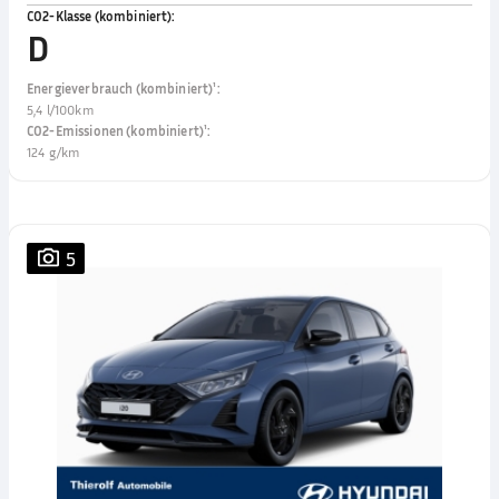
CO2-Klasse (kombiniert)
:
D
Energieverbrauch (kombiniert)¹
:
5,4 l/100km
CO2-Emissionen (kombiniert)¹
:
124 g/km
5