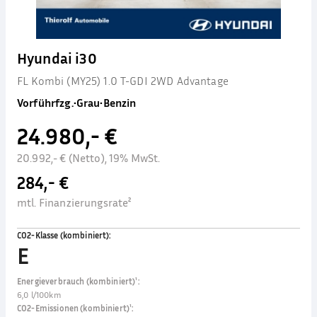
Hyundai i30
FL Kombi (MY25) 1.0 T-GDI 2WD Advantage
Vorführfzg.
•
Grau
•
Benzin
24.980,- €
20.992,- € (Netto), 19% MwSt.
284,- €
mtl. Finanzierungsrate²
CO2-Klasse (kombiniert)
:
E
Energieverbrauch (kombiniert)¹
:
6,0 l/100km
CO2-Emissionen (kombiniert)¹
: