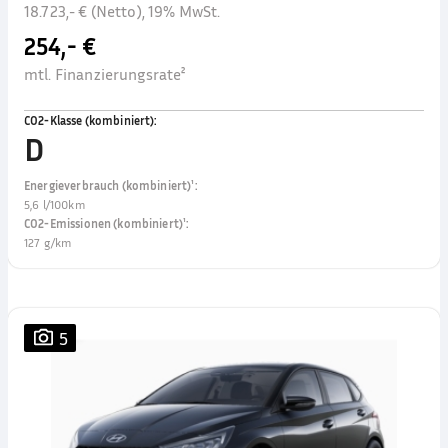
18.723,- € (Netto), 19% MwSt.
254,- €
mtl. Finanzierungsrate²
CO2-Klasse (kombiniert)
:
D
Energieverbrauch (kombiniert)¹
:
5,6 l/100km
CO2-Emissionen (kombiniert)¹
:
127 g/km
5