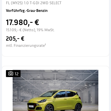
FL (MY25) 1.0 T-GDI 2WD SELECT
Vorführfzg.
•
Grau
•
Benzin
17.980,- €
15.109,- € (Netto), 19% MwSt.
205,- €
mtl. Finanzierungsrate²
12