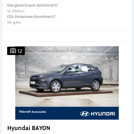
Energieverbrauch (kombiniert)¹
:
5,1 l/100km
CO2-Emissionen (kombiniert)¹
:
116 g/km
12
Hyundai BAYON