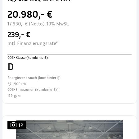
20.980,- €
17.630,- € (Netto), 19% MwSt.
239,- €
mtl. Finanzierungsrate²
CO2-Klasse (kombiniert)
:
D
Energieverbrauch (kombiniert)¹
:
5,7 l/100km
CO2-Emissionen (kombiniert)¹
:
129 g/km
12