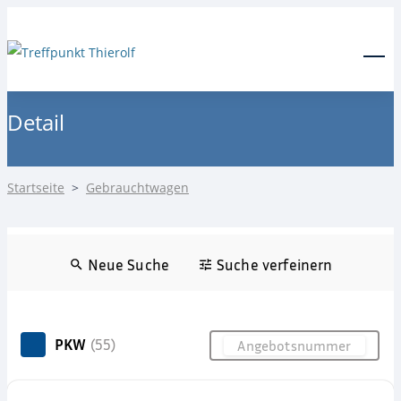
24-Stunden Notdienst
0171 3685550
Menu
Detail
Startseite
>
Gebrauchtwagen
Neue Suche
Suche verfeinern
PKW
(55)