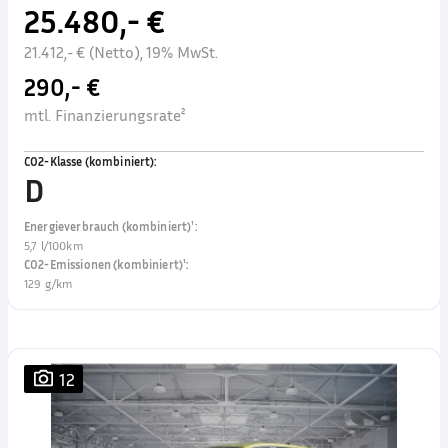
25.480,- €
21.412,- € (Netto), 19% MwSt.
290,- €
mtl. Finanzierungsrate²
CO2-Klasse (kombiniert)
:
D
Energieverbrauch (kombiniert)¹
:
5,7 l/100km
CO2-Emissionen (kombiniert)¹
:
129 g/km
12