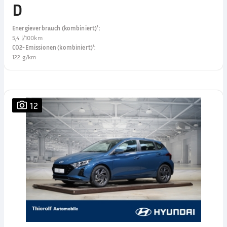
D
Energieverbrauch (kombiniert)¹
:
5,4 l/100km
CO2-Emissionen (kombiniert)¹
:
122 g/km
12