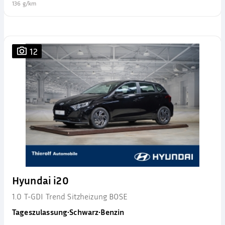
136 g/km
12
Hyundai i20
1.0 T-GDI Trend Sitzheizung BOSE
Tageszulassung
•
Schwarz
•
Benzin