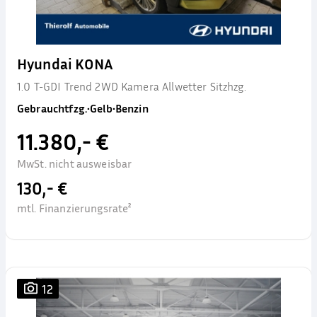
Hyundai KONA
1.0 T-GDI Trend 2WD Kamera Allwetter Sitzhzg.
Gebrauchtfzg.
•
Gelb
•
Benzin
11.380,- €
MwSt. nicht ausweisbar
130,- €
mtl. Finanzierungsrate²
12