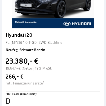
Hyundai i20
FL (MY26) 1.0 T-GDI 2WD Blackline
Neufzg.
•
Schwarz
•
Benzin
23.380,- €
19.647,- € (Netto), 19% MwSt.
266,- €
mtl. Finanzierungsrate²
CO2-Klasse (kombiniert)
:
D