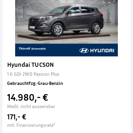
Hyundai TUCSON
1.6 GDI 2WD Passion Plus
Gebrauchtfzg.
•
Grau
•
Benzin
14.980,- €
MwSt. nicht ausweisbar
171,- €
mtl. Finanzierungsrate²