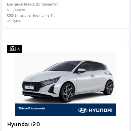
Energieverbrauch (kombiniert)¹
:
5,6 l/100km
CO2-Emissionen (kombiniert)¹
:
127 g/km
4
Hyundai i20