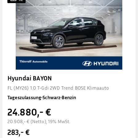
Hyundai BAYON
FL (MY26) 1.0 T-Gdi 2WD Trend BOSE Klimaauto
Tageszulassung
•
Schwarz
•
Benzin
24.880,- €
20.908,- € (Netto), 19% MwSt.
283,- €