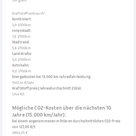
134 g/km
Kraftstoffverbrauch¹
:
kombiniert
:
5,9 l/100km
Innenstadt
:
7,6 l/100km
Stadtrand
:
5,8 l/100km
Landstraße
:
5,0 l/100km
Autobahn
:
6,0 l/100km
Energiekosten bei 15.000 km Jahresfahrleistung
:
1543,44 €/Jahr
Kraftstoffpreis (Jahresdurchschnitt 2024)
:
1,744 €/l
Mögliche CO2-Kosten über die nächsten 10
Jahre (15.000 km/Jahr):
bei einem angenommenen mittleren durchschnittlichen CO2-Preis
von 127,00 €/t
:
2864,25 €