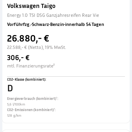
Volkswagen Taigo
Energy 1.0 TSI DSG Ganzjahresreifen Rear Vie
Vorführfzg.
•
Schwarz
•
Benzin
•
innerhalb 54 Tagen
26.880,- €
22.588,- € (Netto), 19% MwSt.
306,- €
mtl. Finanzierungsrate²
CO2-Klasse (kombiniert)
:
D
Energieverbrauch (kombiniert)¹
:
5,6 l/100km
CO2-Emissionen (kombiniert)¹
:
128 g/km