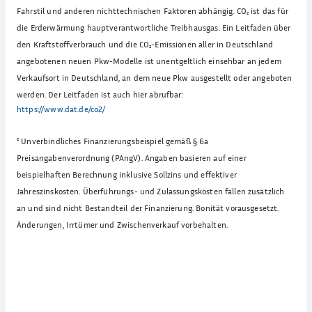
Fahrstil und anderen nichttechnischen Faktoren abhängig. CO₂ ist das für
die Erderwärmung hauptverantwortliche Treibhausgas. Ein Leitfaden über
den Kraftstoffverbrauch und die CO₂-Emissionen aller in Deutschland
angebotenen neuen Pkw-Modelle ist unentgeltlich einsehbar an jedem
Verkaufsort in Deutschland, an dem neue Pkw ausgestellt oder angeboten
werden. Der Leitfaden ist auch hier abrufbar:
https://www.dat.de/co2/
²
Unverbindliches Finanzierungsbeispiel gemäß § 6a
Preisangabenverordnung (PAngV). Angaben basieren auf einer
beispielhaften Berechnung inklusive Sollzins und effektiver
Jahreszinskosten. Überführungs- und Zulassungskosten fallen zusätzlich
an und sind nicht Bestandteil der Finanzierung. Bonität vorausgesetzt.
Änderungen, Irrtümer und Zwischenverkauf vorbehalten.