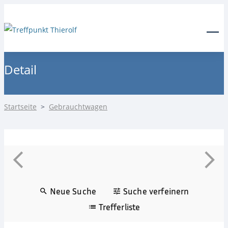
24-Stunden Notdienst
0171 3685550
Menu
Detail
Startseite
>
Gebrauchtwagen
Neue Suche
Suche verfeinern
Trefferliste