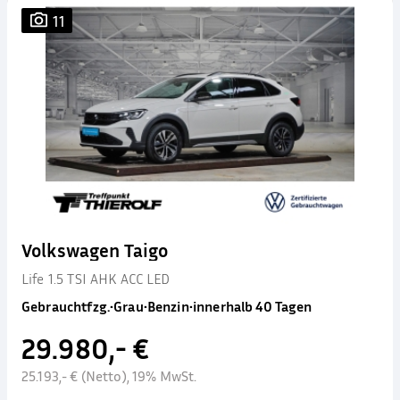
11
Volkswagen Taigo
Life 1.5 TSI AHK ACC LED
Gebrauchtfzg.
•
Grau
•
Benzin
•
innerhalb 40 Tagen
29.980,- €
25.193,- € (Netto), 19% MwSt.