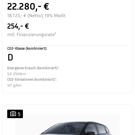
22.280,- €
18.723,- € (Netto), 19% MwSt.
254,- €
mtl. Finanzierungsrate²
CO2-Klasse (kombiniert)
:
D
Energieverbrauch (kombiniert)¹
:
5,6 l/100km
CO2-Emissionen (kombiniert)¹
:
127 g/km
5