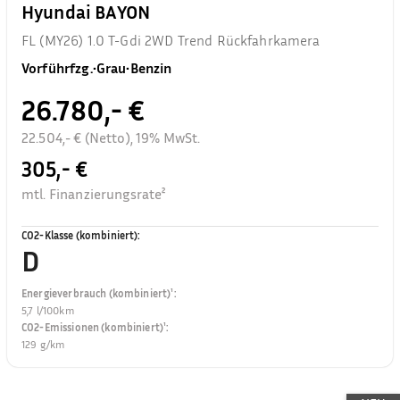
Hyundai BAYON
FL (MY26) 1.0 T-Gdi 2WD Trend Rückfahrkamera
Vorführfzg.
•
Grau
•
Benzin
26.780,- €
22.504,- € (Netto), 19% MwSt.
305,- €
mtl. Finanzierungsrate²
CO2-Klasse (kombiniert)
:
D
Energieverbrauch (kombiniert)¹
:
5,7 l/100km
CO2-Emissionen (kombiniert)¹
:
129 g/km