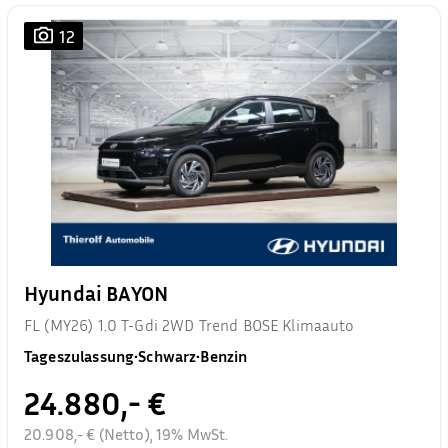
12
Hyundai BAYON
FL (MY26) 1.0 T-Gdi 2WD Trend BOSE Klimaauto
Tageszulassung
•
Schwarz
•
Benzin
24.880,- €
20.908,- € (Netto), 19% MwSt.