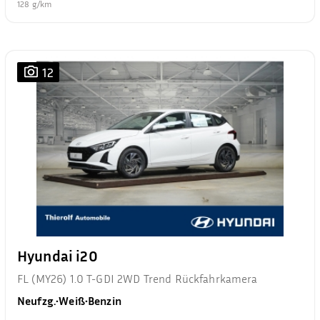
128 g/km
12
Hyundai i20
FL (MY26) 1.0 T-GDI 2WD Trend Rückfahrkamera
Neufzg.
•
Weiß
•
Benzin