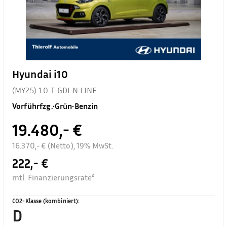
Hyundai i10
(MY25) 1.0 T-GDI N LINE
Vorführfzg.
•
Grün
•
Benzin
19.480,- €
16.370,- € (Netto), 19% MwSt.
222,- €
mtl. Finanzierungsrate²
CO2-Klasse (kombiniert)
:
D