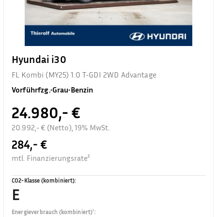
Hyundai i30
FL Kombi (MY25) 1.0 T-GDI 2WD Advantage
Vorführfzg.
•
Grau
•
Benzin
24.980,- €
20.992,- € (Netto), 19% MwSt.
284,- €
mtl. Finanzierungsrate²
CO2-Klasse (kombiniert)
:
E
Energieverbrauch (kombiniert)¹
: