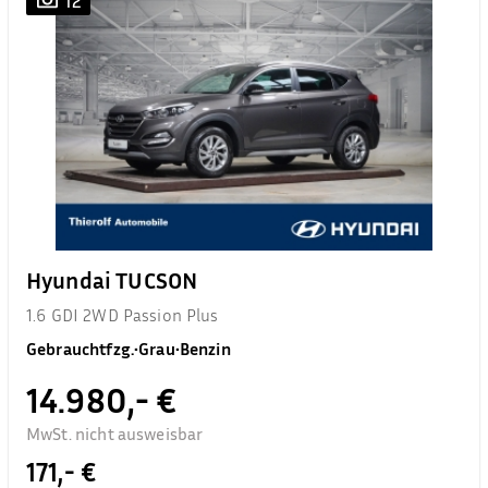
12
Hyundai TUCSON
1.6 GDI 2WD Passion Plus
Gebrauchtfzg.
•
Grau
•
Benzin
14.980,- €
MwSt. nicht ausweisbar
171,- €