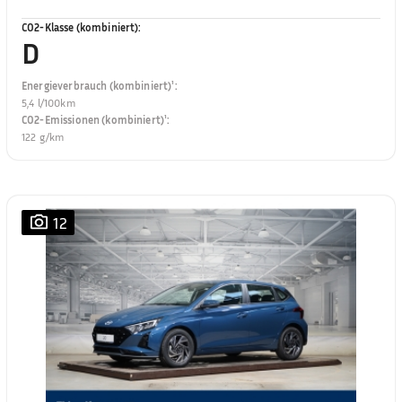
CO2-Klasse (kombiniert)
:
D
Energieverbrauch (kombiniert)¹
:
5,4 l/100km
CO2-Emissionen (kombiniert)¹
:
122 g/km
12