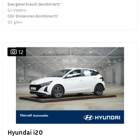
Energieverbrauch (kombiniert)¹
:
5,4 l/100km
CO2-Emissionen (kombiniert)¹
:
123 g/km
12
Hyundai i20