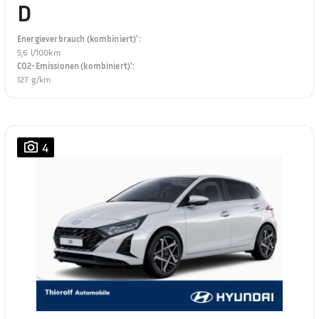
D
Energieverbrauch (kombiniert)¹
:
5,6 l/100km
CO2-Emissionen (kombiniert)¹
:
127 g/km
4