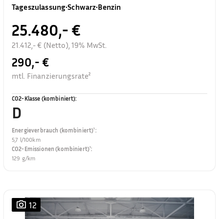
Tageszulassung
•
Schwarz
•
Benzin
25.480,- €
21.412,- € (Netto), 19% MwSt.
290,- €
mtl. Finanzierungsrate²
CO2-Klasse (kombiniert)
:
D
Energieverbrauch (kombiniert)¹
:
5,7 l/100km
CO2-Emissionen (kombiniert)¹
:
129 g/km
12