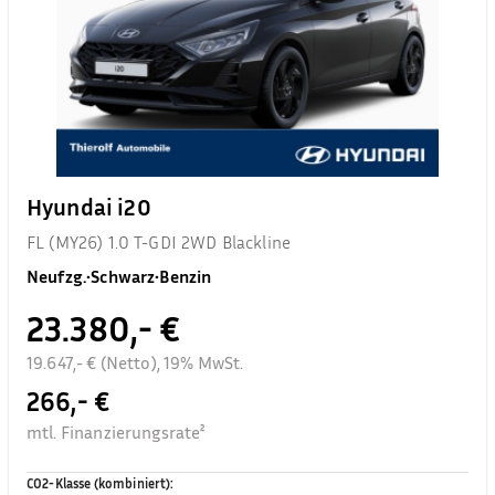
Hyundai i20
FL (MY26) 1.0 T-GDI 2WD Blackline
Neufzg.
•
Schwarz
•
Benzin
23.380,- €
19.647,- € (Netto), 19% MwSt.
266,- €
mtl. Finanzierungsrate²
CO2-Klasse (kombiniert)
: