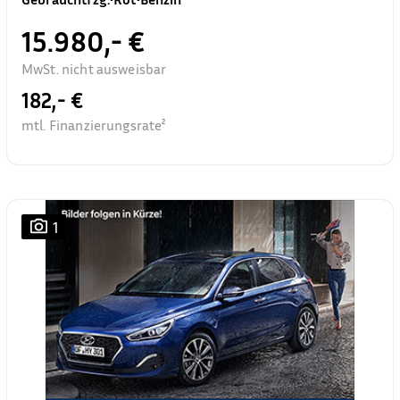
15.980,- €
MwSt. nicht ausweisbar
182,- €
mtl. Finanzierungsrate²
1