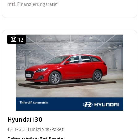
mtl. Finanzierungsrate²
12
Hyundai i30
1.4 T-GDI Funktions-Paket
Gebrauchtfzg.
•
Rot
•
Benzin