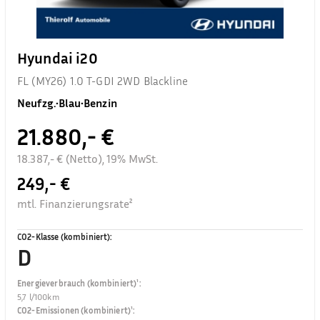
Hyundai i20
FL (MY26) 1.0 T-GDI 2WD Blackline
Neufzg.
•
Blau
•
Benzin
21.880,- €
18.387,- € (Netto), 19% MwSt.
249,- €
mtl. Finanzierungsrate²
CO2-Klasse (kombiniert)
:
D
Energieverbrauch (kombiniert)¹
:
5,7 l/100km
CO2-Emissionen (kombiniert)¹
: