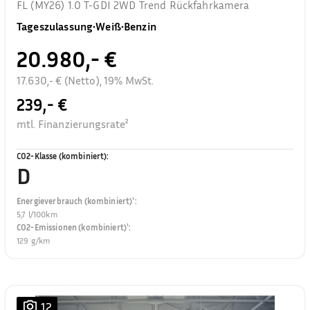
FL (MY26) 1.0 T-GDI 2WD Trend Rückfahrkamera
Tageszulassung
•
Weiß
•
Benzin
20.980,- €
17.630,- € (Netto), 19% MwSt.
239,- €
mtl. Finanzierungsrate²
CO2-Klasse (kombiniert)
:
D
Energieverbrauch (kombiniert)¹
:
5,7 l/100km
CO2-Emissionen (kombiniert)¹
:
129 g/km
12