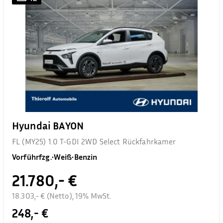
Hyundai BAYON
FL (MY25) 1.0 T-GDI 2WD Select Rückfahrkamer
Vorführfzg.
•
Weiß
•
Benzin
21.780,- €
18.303,- € (Netto), 19% MwSt.
248,- €