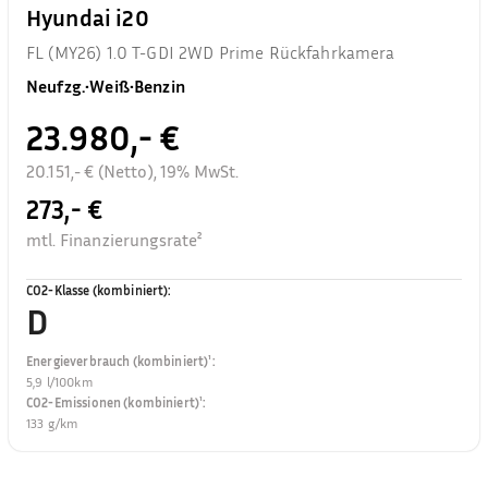
Hyundai i20
FL (MY26) 1.0 T-GDI 2WD Prime Rückfahrkamera
Neufzg.
•
Weiß
•
Benzin
23.980,- €
20.151,- € (Netto), 19% MwSt.
273,- €
mtl. Finanzierungsrate²
CO2-Klasse (kombiniert)
:
D
Energieverbrauch (kombiniert)¹
:
5,9 l/100km
CO2-Emissionen (kombiniert)¹
:
133 g/km