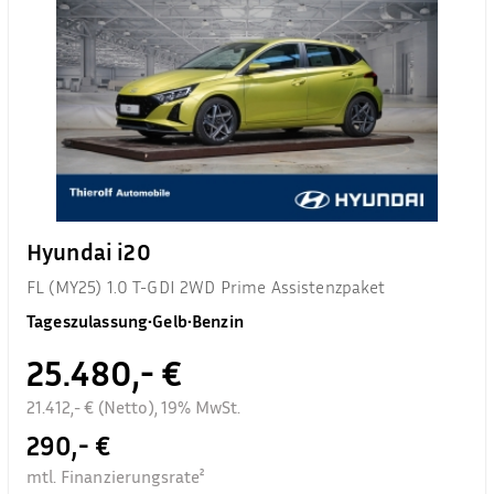
Hyundai i20
FL (MY25) 1.0 T-GDI 2WD Prime Assistenzpaket
Tageszulassung
•
Gelb
•
Benzin
25.480,- €
21.412,- € (Netto), 19% MwSt.
290,- €
mtl. Finanzierungsrate²