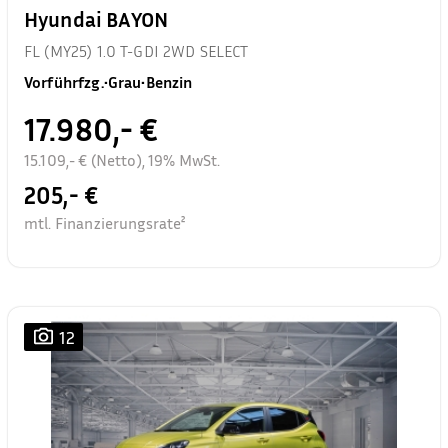
Hyundai BAYON
FL (MY25) 1.0 T-GDI 2WD SELECT
Vorführfzg.
•
Grau
•
Benzin
17.980,- €
15.109,- € (Netto), 19% MwSt.
205,- €
mtl. Finanzierungsrate²
12