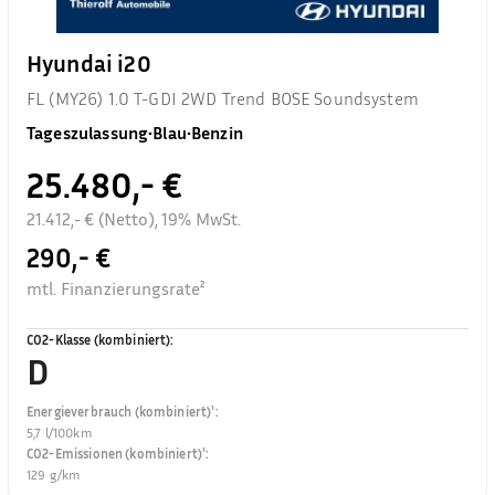
Hyundai i20
FL (MY26) 1.0 T-GDI 2WD Trend BOSE Soundsystem
Tageszulassung
•
Blau
•
Benzin
25.480,- €
21.412,- € (Netto), 19% MwSt.
290,- €
mtl. Finanzierungsrate²
CO2-Klasse (kombiniert)
:
D
Energieverbrauch (kombiniert)¹
:
5,7 l/100km
CO2-Emissionen (kombiniert)¹
:
129 g/km