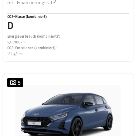
mtl. Finanzierungsrate²
CO2-Klasse (kombiniert)
:
D
Energieverbrauch (kombiniert)¹
:
5,4 l/100km
CO2-Emissionen (kombiniert)¹
:
124 g/km
5