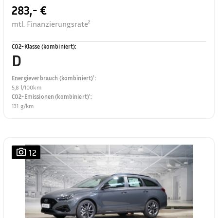
283,- €
mtl. Finanzierungsrate²
CO2-Klasse (kombiniert)
:
D
Energieverbrauch (kombiniert)¹
:
5,8 l/100km
CO2-Emissionen (kombiniert)¹
:
131 g/km
12