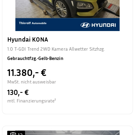
Hyundai KONA
1.0 T-GDI Trend 2WD Kamera Allwetter Sitzhzg.
Gebrauchtfzg.
•
Gelb
•
Benzin
11.380,- €
MwSt. nicht ausweisbar
130,- €
mtl. Finanzierungsrate²