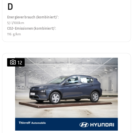
D
Energieverbrauch (kombiniert)¹
:
5,1 l/100km
CO2-Emissionen (kombiniert)¹
:
116 g/km
12