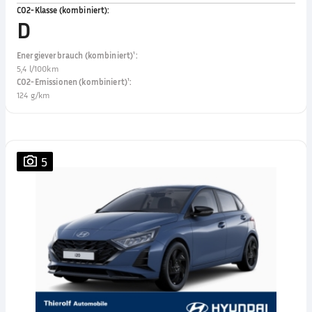
CO2-Klasse (kombiniert)
:
D
Energieverbrauch (kombiniert)¹
:
5,4 l/100km
CO2-Emissionen (kombiniert)¹
:
124 g/km
5