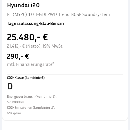
Hyundai i20
FL (MY26) 1.0 T-GDI 2WD Trend BOSE Soundsystem
Tageszulassung
•
Blau
•
Benzin
25.480,- €
21.412,- € (Netto), 19% MwSt.
290,- €
mtl. Finanzierungsrate²
CO2-Klasse (kombiniert)
:
D
Energieverbrauch (kombiniert)¹
:
5,7 l/100km
CO2-Emissionen (kombiniert)¹
:
129 g/km