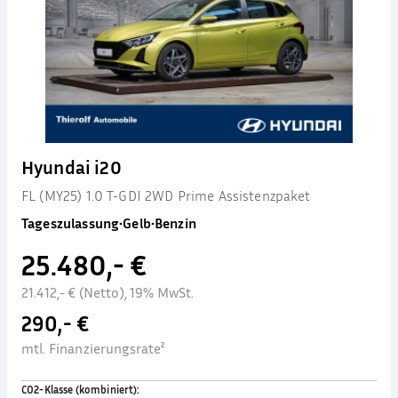
Hyundai i20
FL (MY25) 1.0 T-GDI 2WD Prime Assistenzpaket
Tageszulassung
•
Gelb
•
Benzin
25.480,- €
21.412,- € (Netto), 19% MwSt.
290,- €
mtl. Finanzierungsrate²
CO2-Klasse (kombiniert)
: