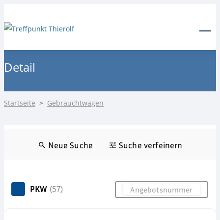
24-Stunden Notdienst
0171 3685550
Menu
Detail
Startseite
>
Gebrauchtwagen
Neue Suche
Suche verfeinern
PKW
(57)