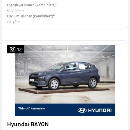
Energieverbrauch (kombiniert)¹
:
5,1 l/100km
CO2-Emissionen (kombiniert)¹
:
116 g/km
12
Hyundai BAYON