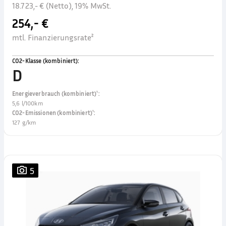
18.723,- € (Netto), 19% MwSt.
254,- €
mtl. Finanzierungsrate²
CO2-Klasse (kombiniert)
:
D
Energieverbrauch (kombiniert)¹
:
5,6 l/100km
CO2-Emissionen (kombiniert)¹
:
127 g/km
5