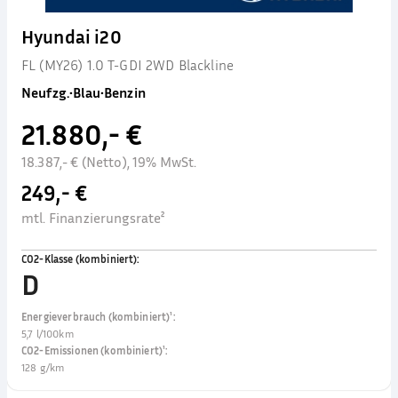
Hyundai i20
FL (MY26) 1.0 T-GDI 2WD Blackline
Neufzg.
•
Blau
•
Benzin
21.880,- €
18.387,- € (Netto), 19% MwSt.
249,- €
mtl. Finanzierungsrate²
CO2-Klasse (kombiniert)
:
D
Energieverbrauch (kombiniert)¹
:
5,7 l/100km
CO2-Emissionen (kombiniert)¹
:
128 g/km