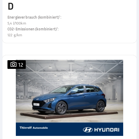
D
Energieverbrauch (kombiniert)¹
:
5,4 l/100km
CO2-Emissionen (kombiniert)¹
:
122 g/km
12