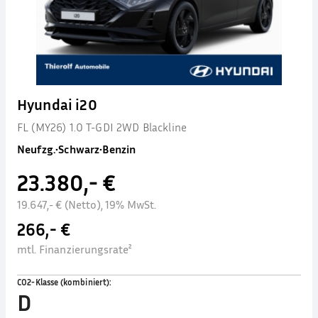
Hyundai i20
FL (MY26) 1.0 T-GDI 2WD Blackline
Neufzg.
•
Schwarz
•
Benzin
23.380,- €
19.647,- € (Netto), 19% MwSt.
266,- €
mtl. Finanzierungsrate²
CO2-Klasse (kombiniert)
:
D