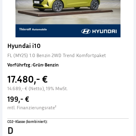
Hyundai i10
FL (MY25) 1.0 Benzin 2WD Trend Komfortpaket
Vorführfzg.
•
Grün
•
Benzin
17.480,- €
14.689,- € (Netto), 19% MwSt.
199,- €
mtl. Finanzierungsrate²
CO2-Klasse (kombiniert)
:
D