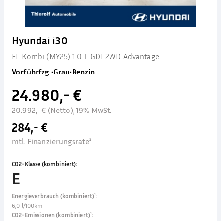
Hyundai i30
FL Kombi (MY25) 1.0 T-GDI 2WD Advantage
Vorführfzg.
•
Grau
•
Benzin
24.980,- €
20.992,- € (Netto), 19% MwSt.
284,- €
mtl. Finanzierungsrate²
CO2-Klasse (kombiniert)
:
E
Energieverbrauch (kombiniert)¹
:
6,0 l/100km
CO2-Emissionen (kombiniert)¹
: