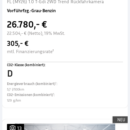
FL (MY26) 1.0 T-Gdi 2WD Trend Rückfahrkamera
Vorführfzg.
•
Grau
•
Benzin
26.780,- €
22.504,- € (Netto), 19% MwSt.
305,- €
mtl. Finanzierungsrate²
CO2-Klasse (kombiniert)
:
D
Energieverbrauch (kombiniert)¹
:
5,7 l/100km
CO2-Emissionen (kombiniert)¹
:
129 g/km
NEU
13