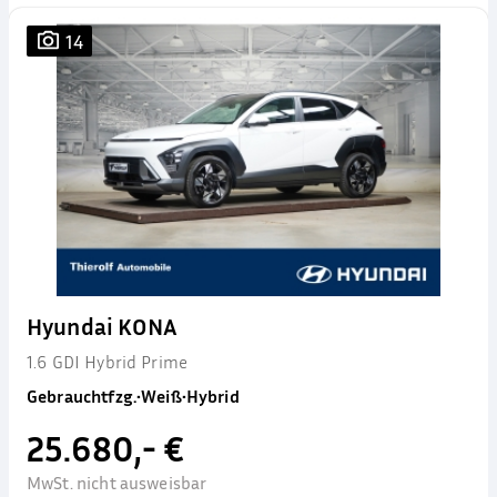
14
Hyundai KONA
1.6 GDI Hybrid Prime
Gebrauchtfzg.
•
Weiß
•
Hybrid
25.680,- €
MwSt. nicht ausweisbar