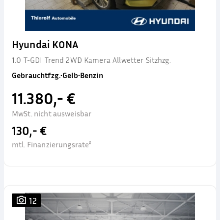
Hyundai KONA
1.0 T-GDI Trend 2WD Kamera Allwetter Sitzhzg.
Gebrauchtfzg.
•
Gelb
•
Benzin
11.380,- €
MwSt. nicht ausweisbar
130,- €
mtl. Finanzierungsrate²
12