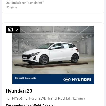
CO2-Emissionen (kombiniert)¹
:
123 g/km
12
Hyundai i20
FL (MY26) 1.0 T-GDI 2WD Trend Rückfahrkamera
Tageszulassung
•
Weiß
•
Benzin