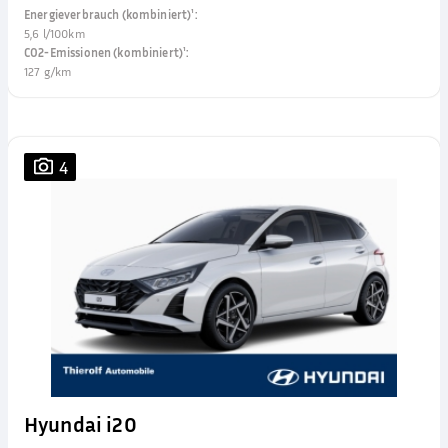
Energieverbrauch (kombiniert)¹
:
5,6 l/100km
CO2-Emissionen (kombiniert)¹
:
127 g/km
4
Hyundai i20