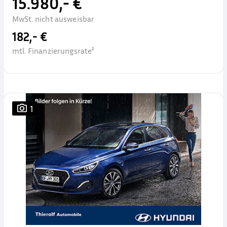
15.980,- €
MwSt. nicht ausweisbar
182,- €
mtl. Finanzierungsrate²
1