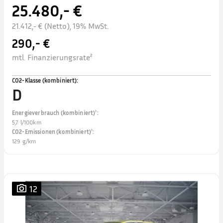
25.480,- €
21.412,- € (Netto), 19% MwSt.
290,- €
mtl. Finanzierungsrate²
CO2-Klasse (kombiniert)
:
D
Energieverbrauch (kombiniert)¹
:
5,7 l/100km
CO2-Emissionen (kombiniert)¹
:
129 g/km
12