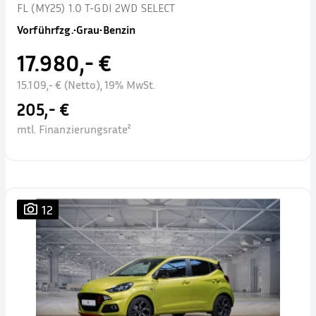
FL (MY25) 1.0 T-GDI 2WD SELECT
Vorführfzg.
•
Grau
•
Benzin
17.980,- €
15.109,- € (Netto), 19% MwSt.
205,- €
mtl. Finanzierungsrate²
12