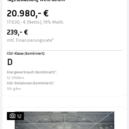
20.980,- €
17.630,- € (Netto), 19% MwSt.
239,- €
mtl. Finanzierungsrate²
CO2-Klasse (kombiniert)
:
D
Energieverbrauch (kombiniert)¹
:
5,7 l/100km
CO2-Emissionen (kombiniert)¹
:
129 g/km
12