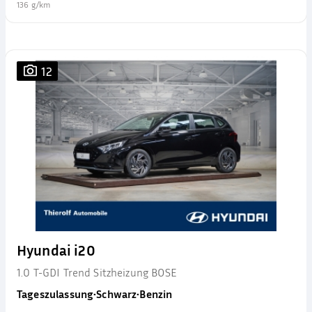
136 g/km
12
Hyundai i20
1.0 T-GDI Trend Sitzheizung BOSE
Tageszulassung
•
Schwarz
•
Benzin