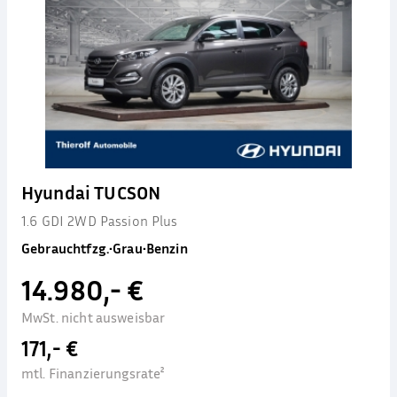
Hyundai TUCSON
1.6 GDI 2WD Passion Plus
Gebrauchtfzg.
•
Grau
•
Benzin
14.980,- €
MwSt. nicht ausweisbar
171,- €
mtl. Finanzierungsrate²