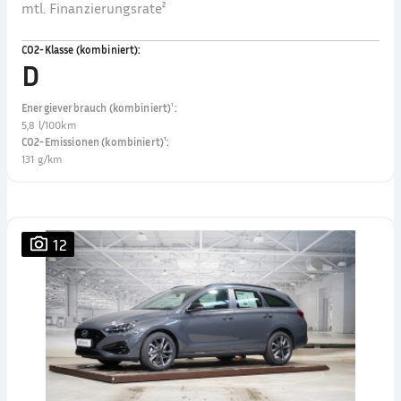
mtl. Finanzierungsrate²
CO2-Klasse (kombiniert)
:
D
Energieverbrauch (kombiniert)¹
:
5,8 l/100km
CO2-Emissionen (kombiniert)¹
:
131 g/km
12