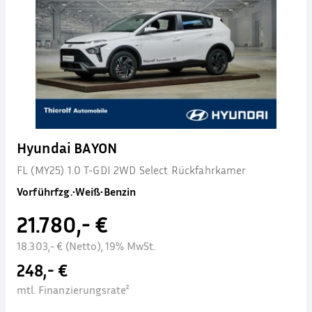
Hyundai BAYON
FL (MY25) 1.0 T-GDI 2WD Select Rückfahrkamer
Vorführfzg.
•
Weiß
•
Benzin
21.780,- €
18.303,- € (Netto), 19% MwSt.
248,- €
mtl. Finanzierungsrate²