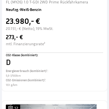
FL (MY26) 1.0 T-GDI 2WD Prime Rückfahrkamera
Neufzg.
•
Weiß
•
Benzin
23.980,- €
20.151,- € (Netto), 19% MwSt.
273,- €
mtl. Finanzierungsrate²
CO2-Klasse (kombiniert)
:
D
Energieverbrauch (kombiniert)¹
:
5,9 l/100km
CO2-Emissionen (kombiniert)¹
:
133 g/km
12