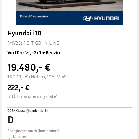
Hyundai i10
(MY25) 1.0 T-GDI N LINE
Vorführfzg.
•
Grün
•
Benzin
19.480,- €
16.370,- € (Netto), 19% MwSt.
222,- €
mtl. Finanzierungsrate²
CO2-Klasse (kombiniert)
:
D
Energieverbrauch (kombiniert)¹
:
5,4 l/100km