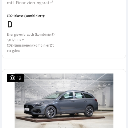
mtl. Finanzierungsrate²
CO2-Klasse (kombiniert)
:
D
Energieverbrauch (kombiniert)¹
:
5,8 l/100km
CO2-Emissionen (kombiniert)¹
:
131 g/km
12