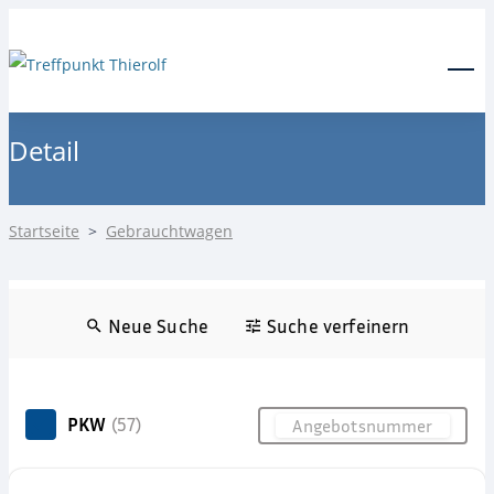
24-Stunden Notdienst
0171 3685550
Menu
Detail
Startseite
>
Gebrauchtwagen
Neue Suche
Suche verfeinern
PKW
(57)