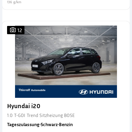
136 g/km
12
Hyundai i20
1.0 T-GDI Trend Sitzheizung BOSE
Tageszulassung
•
Schwarz
•
Benzin