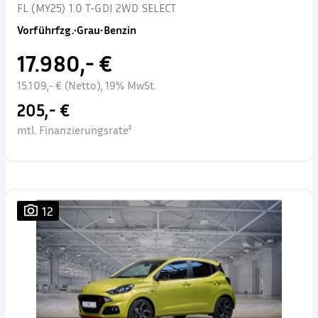
FL (MY25) 1.0 T-GDI 2WD SELECT
Vorführfzg.
•
Grau
•
Benzin
17.980,- €
15.109,- € (Netto), 19% MwSt.
205,- €
mtl. Finanzierungsrate²
12