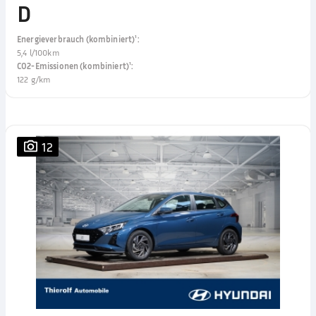
D
Energieverbrauch (kombiniert)¹
:
5,4 l/100km
CO2-Emissionen (kombiniert)¹
:
122 g/km
12