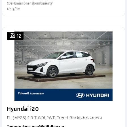
CO2-Emissionen (kombiniert)¹
:
123 g/km
12
Hyundai i20
FL (MY26) 1.0 T-GDI 2WD Trend Rückfahrkamera
Tageszulassung
•
Weiß
•
Benzin