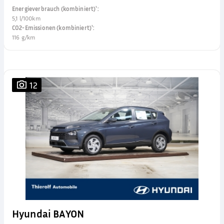
Energieverbrauch (kombiniert)¹
:
5,1 l/100km
CO2-Emissionen (kombiniert)¹
:
116 g/km
12
Hyundai BAYON