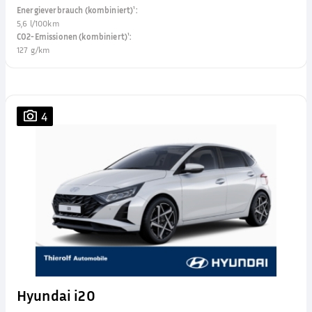
Energieverbrauch (kombiniert)¹
:
5,6 l/100km
CO2-Emissionen (kombiniert)¹
:
127 g/km
4
Hyundai i20