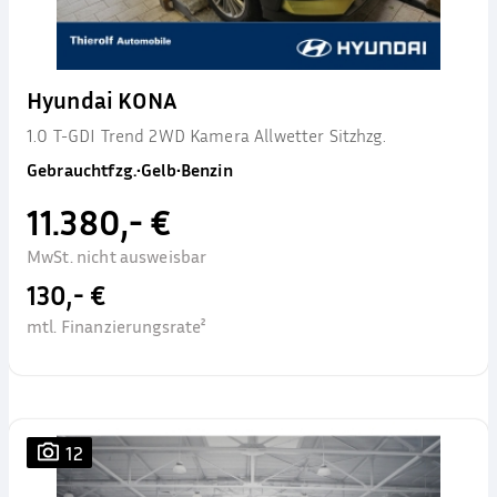
Hyundai KONA
1.0 T-GDI Trend 2WD Kamera Allwetter Sitzhzg.
Gebrauchtfzg.
•
Gelb
•
Benzin
11.380,- €
MwSt. nicht ausweisbar
130,- €
mtl. Finanzierungsrate²
12