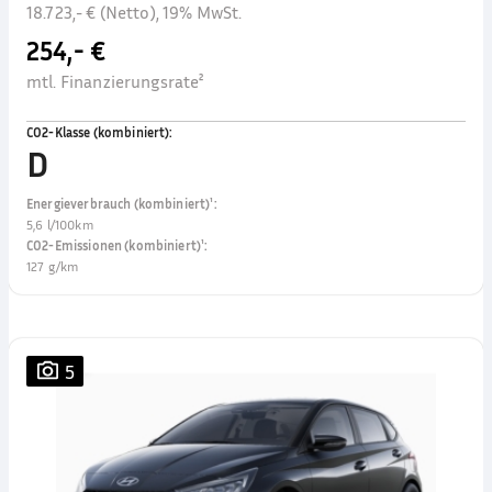
18.723,- € (Netto), 19% MwSt.
254,- €
mtl. Finanzierungsrate²
CO2-Klasse (kombiniert)
:
D
Energieverbrauch (kombiniert)¹
:
5,6 l/100km
CO2-Emissionen (kombiniert)¹
:
127 g/km
5