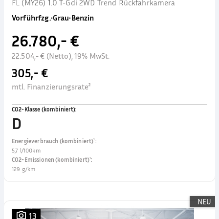
FL (MY26) 1.0 T-Gdi 2WD Trend Rückfahrkamera
Vorführfzg.
•
Grau
•
Benzin
26.780,- €
22.504,- € (Netto), 19% MwSt.
305,- €
mtl. Finanzierungsrate²
CO2-Klasse (kombiniert)
:
D
Energieverbrauch (kombiniert)¹
:
5,7 l/100km
CO2-Emissionen (kombiniert)¹
:
129 g/km
NEU
13