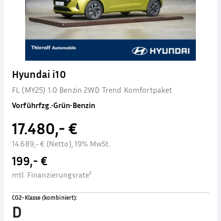
Hyundai i10
FL (MY25) 1.0 Benzin 2WD Trend Komfortpaket
Vorführfzg.
•
Grün
•
Benzin
17.480,- €
14.689,- € (Netto), 19% MwSt.
199,- €
mtl. Finanzierungsrate²
CO2-Klasse (kombiniert)
:
D