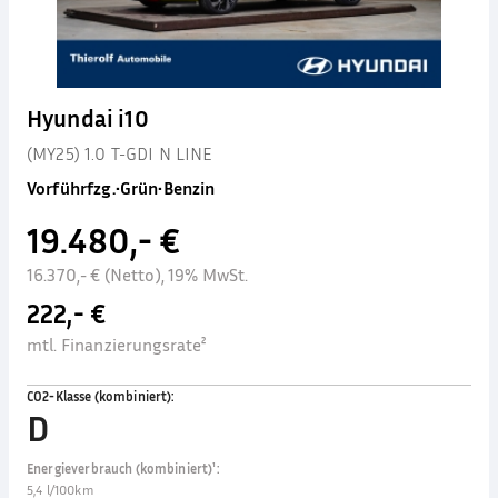
Hyundai i10
(MY25) 1.0 T-GDI N LINE
Vorführfzg.
•
Grün
•
Benzin
19.480,- €
16.370,- € (Netto), 19% MwSt.
222,- €
mtl. Finanzierungsrate²
CO2-Klasse (kombiniert)
:
D
Energieverbrauch (kombiniert)¹
:
5,4 l/100km