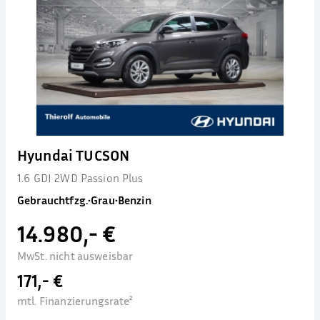
Hyundai TUCSON
1.6 GDI 2WD Passion Plus
Gebrauchtfzg.
•
Grau
•
Benzin
14.980,- €
MwSt. nicht ausweisbar
171,- €
mtl. Finanzierungsrate²