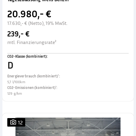
20.980,- €
17.630,- € (Netto), 19% MwSt.
239,- €
mtl. Finanzierungsrate²
CO2-Klasse (kombiniert)
:
D
Energieverbrauch (kombiniert)¹
:
5,7 l/100km
CO2-Emissionen (kombiniert)¹
:
129 g/km
12