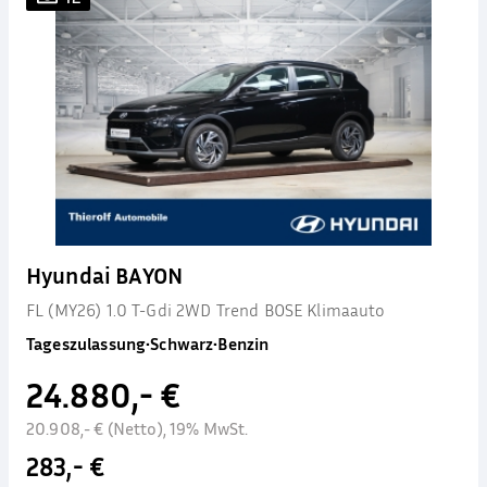
Hyundai BAYON
FL (MY26) 1.0 T-Gdi 2WD Trend BOSE Klimaauto
Tageszulassung
•
Schwarz
•
Benzin
24.880,- €
20.908,- € (Netto), 19% MwSt.
283,- €