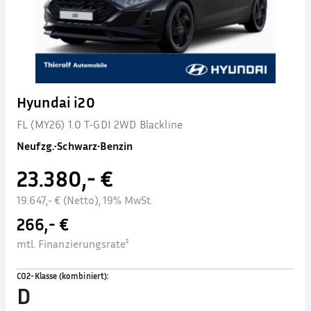
Hyundai i20
FL (MY26) 1.0 T-GDI 2WD Blackline
Neufzg.
•
Schwarz
•
Benzin
23.380,- €
19.647,- € (Netto), 19% MwSt.
266,- €
mtl. Finanzierungsrate²
CO2-Klasse (kombiniert)
:
D