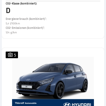
CO2-Klasse (kombiniert)
:
D
Energieverbrauch (kombiniert)¹
:
5,4 l/100km
CO2-Emissionen (kombiniert)¹
:
124 g/km
5