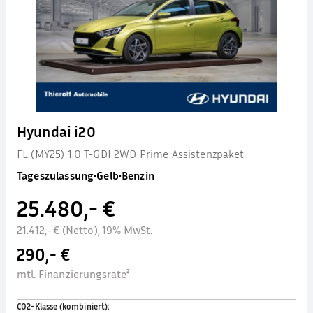
Hyundai i20
FL (MY25) 1.0 T-GDI 2WD Prime Assistenzpaket
Tageszulassung
•
Gelb
•
Benzin
25.480,- €
21.412,- € (Netto), 19% MwSt.
290,- €
mtl. Finanzierungsrate²
CO2-Klasse (kombiniert)
: