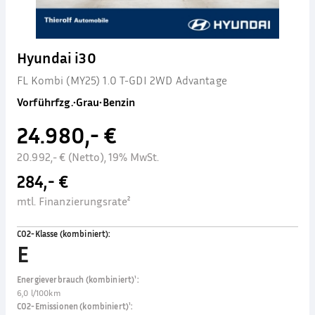
Hyundai i30
FL Kombi (MY25) 1.0 T-GDI 2WD Advantage
Vorführfzg.
•
Grau
•
Benzin
24.980,- €
20.992,- € (Netto), 19% MwSt.
284,- €
mtl. Finanzierungsrate²
CO2-Klasse (kombiniert)
:
E
Energieverbrauch (kombiniert)¹
:
6,0 l/100km
CO2-Emissionen (kombiniert)¹
: