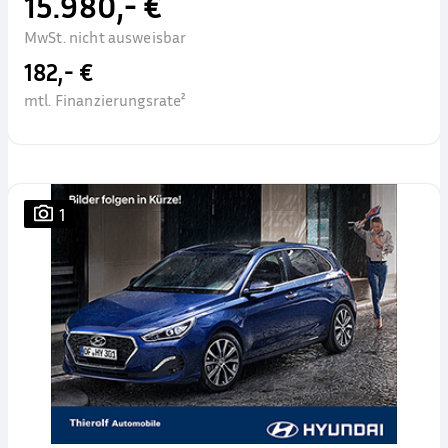
15.980,- €
MwSt. nicht ausweisbar
182,- €
mtl. Finanzierungsrate²
1