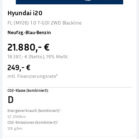
Hyundai i20
FL (MY26) 1.0 T-GDI 2WD Blackline
Neufzg.
•
Blau
•
Benzin
21.880,- €
18.387,- € (Netto), 19% MwSt.
249,- €
mtl. Finanzierungsrate²
CO2-Klasse (kombiniert)
:
D
Energieverbrauch (kombiniert)¹
:
5,7 l/100km
CO2-Emissionen (kombiniert)¹
:
128 g/km