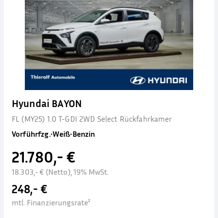
Hyundai BAYON
FL (MY25) 1.0 T-GDI 2WD Select Rückfahrkamer
Vorführfzg.
•
Weiß
•
Benzin
21.780,- €
18.303,- € (Netto), 19% MwSt.
248,- €
mtl. Finanzierungsrate²