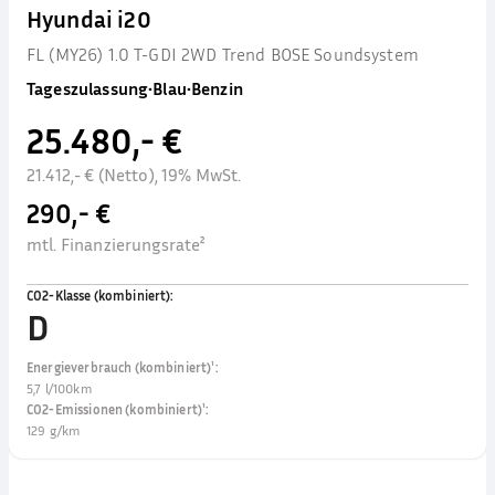
Hyundai i20
FL (MY26) 1.0 T-GDI 2WD Trend BOSE Soundsystem
Tageszulassung
•
Blau
•
Benzin
25.480,- €
21.412,- € (Netto), 19% MwSt.
290,- €
mtl. Finanzierungsrate²
CO2-Klasse (kombiniert)
:
D
Energieverbrauch (kombiniert)¹
:
5,7 l/100km
CO2-Emissionen (kombiniert)¹
:
129 g/km