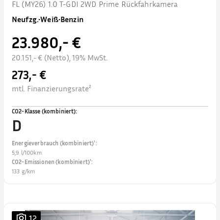
FL (MY26) 1.0 T-GDI 2WD Prime Rückfahrkamera
Neufzg.
•
Weiß
•
Benzin
23.980,- €
20.151,- € (Netto), 19% MwSt.
273,- €
mtl. Finanzierungsrate²
CO2-Klasse (kombiniert)
:
D
Energieverbrauch (kombiniert)¹
:
5,9 l/100km
CO2-Emissionen (kombiniert)¹
:
133 g/km
12