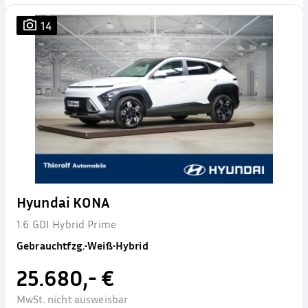
14
Hyundai KONA
1.6 GDI Hybrid Prime
Gebrauchtfzg.
•
Weiß
•
Hybrid
25.680,- €
MwSt. nicht ausweisbar