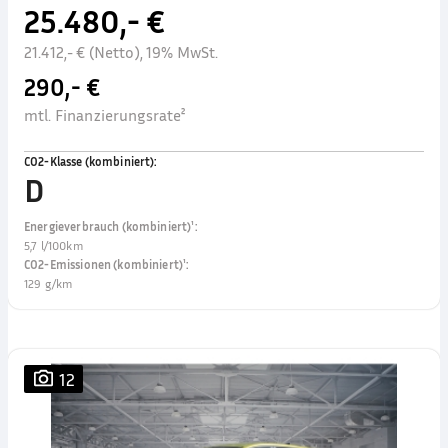
25.480,- €
21.412,- € (Netto), 19% MwSt.
290,- €
mtl. Finanzierungsrate²
CO2-Klasse (kombiniert)
:
D
Energieverbrauch (kombiniert)¹
:
5,7 l/100km
CO2-Emissionen (kombiniert)¹
:
129 g/km
12