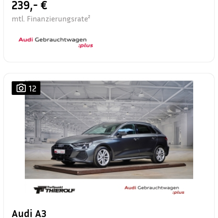
239,- €
mtl. Finanzierungsrate²
12
Audi A3