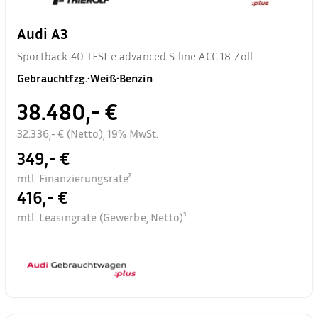
Audi A3
Sportback 40 TFSI e advanced S line ACC 18-Zoll
Gebrauchtfzg.
•
Weiß
•
Benzin
38.480,- €
32.336,- € (Netto), 19% MwSt.
349,- €
mtl. Finanzierungsrate²
416,- €
mtl. Leasingrate (Gewerbe, Netto)³