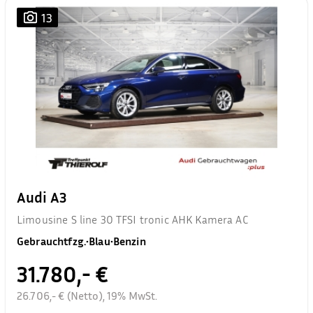
13
Audi A3
Limousine S line 30 TFSI tronic AHK Kamera AC
Gebrauchtfzg.
•
Blau
•
Benzin
31.780,- €
26.706,- € (Netto), 19% MwSt.