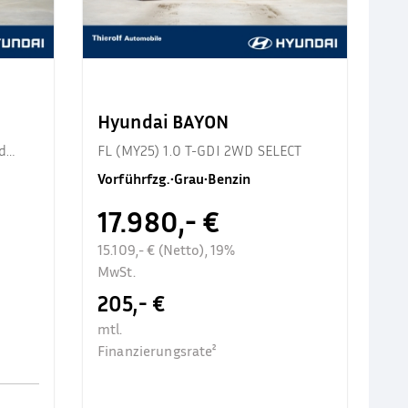
Hyundai BAYON
d
FL (MY25) 1.0 T-GDI 2WD SELECT
Vorführfzg.
•
Grau
•
Benzin
17.980,- €
15.109,- € (Netto), 19%
MwSt.
205,- €
mtl.
Finanzierungsrate²