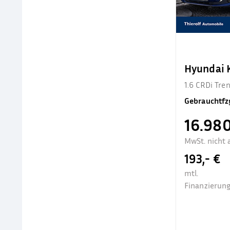
Hyundai
1.6 CRDi Tr
Gebrauchtfz
16.980
MwSt. nicht 
193,- €
mtl.
Finanzierung