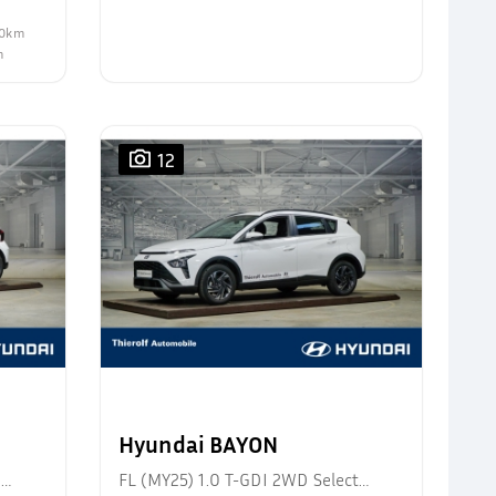
100km
m
12
Hyundai BAYON
d
FL (MY25) 1.0 T-GDI 2WD Select