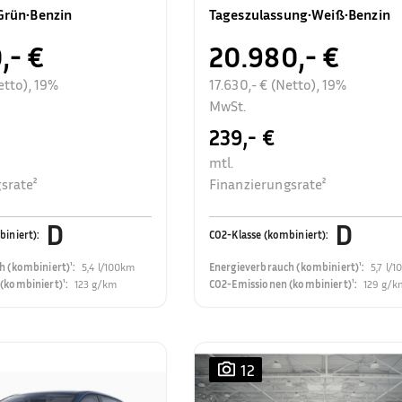
Rückfahrkamera
Grün
•
Benzin
Tageszulassung
•
Weiß
•
Benzin
,- €
20.980,- €
etto), 19%
17.630,- € (Netto), 19%
MwSt.
239,- €
mtl.
srate²
Finanzierungsrate²
D
D
biniert)
:
CO2-Klasse (kombiniert)
:
h (kombiniert)¹
:
5,4 l/100km
Energieverbrauch (kombiniert)¹
:
5,7 l/
(kombiniert)¹
:
123 g/km
CO2-Emissionen (kombiniert)¹
:
129 g/k
12