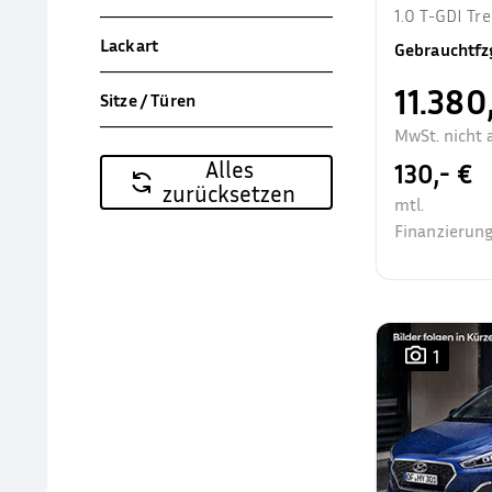
1.0 T-GDI T
Allwetter Sit
Lackart
Gebrauchtfz
11.380
Sitze / Türen
MwSt. nicht 
Alles
130,- €
zurücksetzen
mtl.
Finanzierung
1