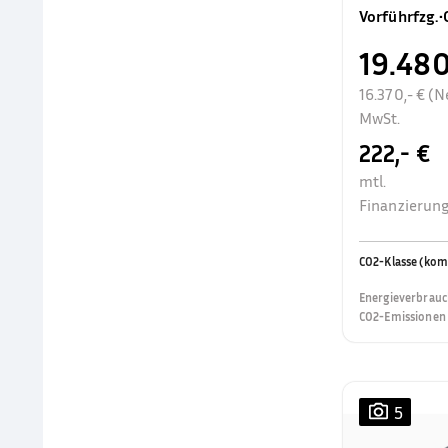
Vorführfzg.
•
19.480
16.370,- € (N
MwSt.
222,- €
mtl.
Finanzierung
CO2-Klasse (kom
Energieverbrauc
CO2-Emissionen 
5