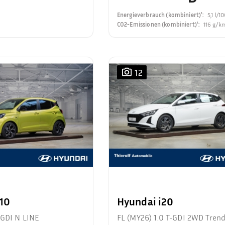
Energieverbrauch (kombiniert)¹
:
5,1 l/
CO2-Emissionen (kombiniert)¹
:
116 g/k
12
i10
Hyundai i20
-GDI N LINE
FL (MY26) 1.0 T-GDI 2WD Tren