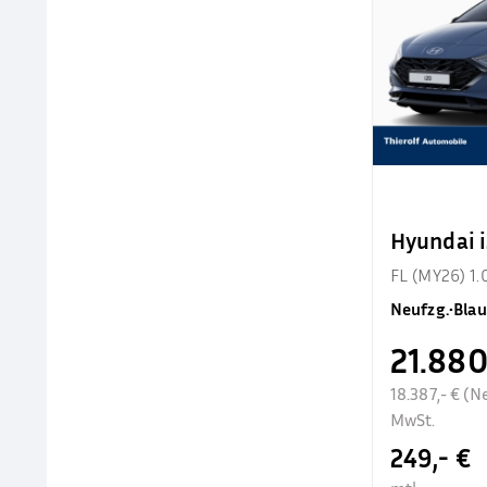
Hyundai 
FL (MY26) 1.
Neufzg.
•
Blau
21.880
18.387,- € (N
MwSt.
249,- €