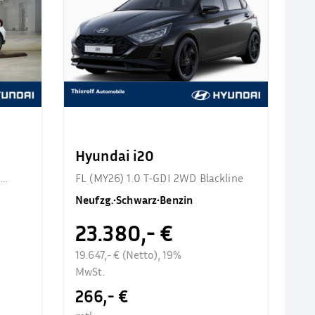
Hyundai i20
d
FL (MY26) 1.0 T-GDI 2WD Blackline
Neufzg.
•
Schwarz
•
Benzin
23.380,- €
19.647,- € (Netto), 19%
MwSt.
266,- €