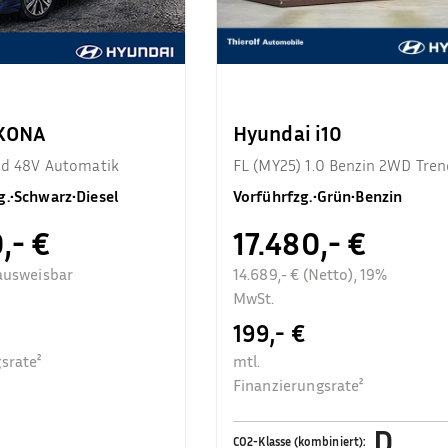
 KONA
Hyundai i10
end 48V Automatik
FL (MY25) 1.0 Benzin 2WD Tren
Komfortpaket
g.
•
Schwarz
•
Diesel
Vorführfzg.
•
Grün
•
Benzin
,- €
17.480,- €
ausweisbar
14.689,- € (Netto), 19%
MwSt.
199,- €
srate²
mtl.
Finanzierungsrate²
D
CO2-Klasse (kombiniert)
: