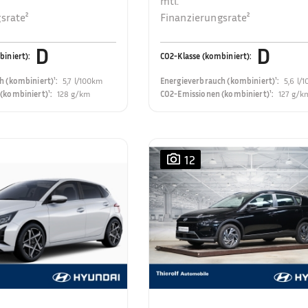
mtl.
srate²
Finanzierungsrate²
D
D
biniert)
:
CO2-Klasse (kombiniert)
:
h (kombiniert)¹
:
5,7 l/100km
Energieverbrauch (kombiniert)¹
:
5,6 l/
(kombiniert)¹
:
128 g/km
CO2-Emissionen (kombiniert)¹
:
127 g/k
12