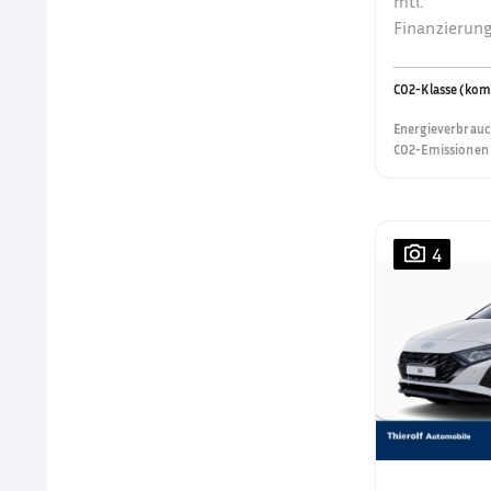
mtl.
Finanzierung
CO2-Klasse (kom
Energieverbrauc
CO2-Emissionen 
4