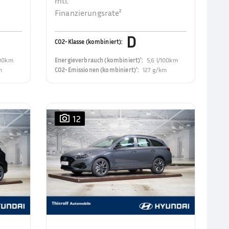
mtl.
Finanzierungsrate²
D
CO2-Klasse (kombiniert)
:
100km
Energieverbrauch (kombiniert)¹
:
5,6 l/100km
m
CO2-Emissionen (kombiniert)¹
:
127 g/km
12