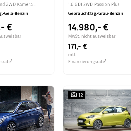
rend 2WD Kamera
1.6 GDI 2WD Passion Plus
zhzg.
g.
•
Gelb
•
Benzin
Gebrauchtfzg.
•
Grau
•
Benzin
,- €
14.980,- €
ausweisbar
MwSt. nicht ausweisbar
171,- €
mtl.
srate²
Finanzierungsrate²
12