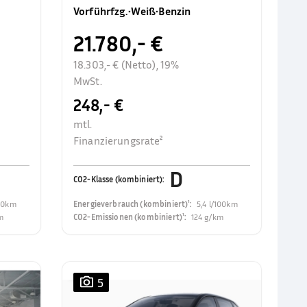
Rückfahrkamer
Vorführfzg.
•
Weiß
•
Benzin
21.780,- €
18.303,- € (Netto), 19%
MwSt.
248,- €
mtl.
Finanzierungsrate²
D
CO2-Klasse (kombiniert)
:
100km
Energieverbrauch (kombiniert)¹
:
5,4 l/100km
m
CO2-Emissionen (kombiniert)¹
:
124 g/km
5