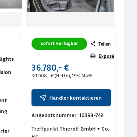
sofort verfügbar
Teilen
Exposé
lights
36.780,- €
ision
30.908,- € (Netto), 19% MwSt.
Händler kontaktieren
ent
ung
Angebotsnummer:
10393-742
Treffpunkt Thierolf GmbH + Co.
rfer