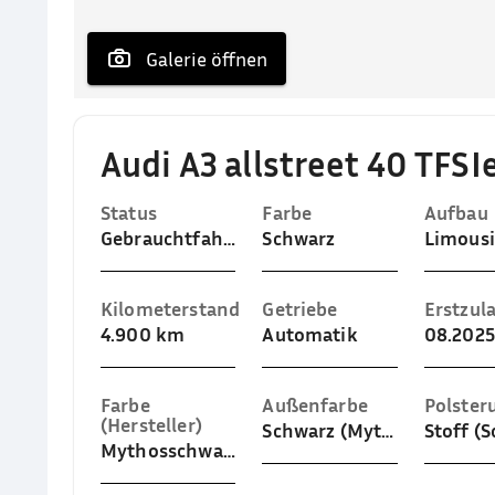
 Galerie öffnen
Audi A3 allstreet 40 TFSI
Status
Farbe
Aufbau
Gebrauchtfahrzeug
Schwarz
Limous
Kilometerstand
Getriebe
Erstzul
4.900 km
Automatik
08.2025
Farbe
Außenfarbe
Polster
(Hersteller)
Schwarz (Mythosschwarz Metallic)
Mythosschwarz Metallic