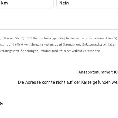
0 km
Nein
H
,
Gifhorner Str. 57, 38112 Braunschweig
gemäß § 6a Preisangabenverordnung (PAngV).
llzins und effektiver Jahreszinskosten. Überführungs- und Zulassungskosten fallen
t vorausgesetzt. Änderungen, Irrtümer und Zwischenverkauf vorbehalten.
Angebotsnummer:
10
Die Adresse konnte nicht auf der Karte gefunden we
KG