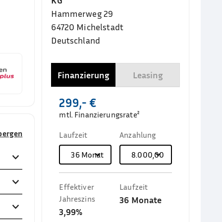
KG
Hammerweg 29
64720
Michelstadt
Deutschland
Finanzierung
Leasing
299,- €
mtl. Finanzierungsrate²
rbergen
Laufzeit
Anzahlung
36
Monate
8.000,00 €
Effektiver
Laufzeit
Jahreszins
36
Monate
3,99%