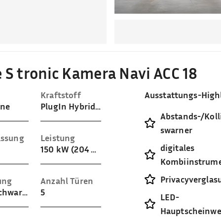
e S tronic Kamera Navi ACC 18
Kraftstoff
Ausstattungs-High
ine
PlugIn Hybrid-Benzin
Abstands-/Koll
swarner
assung
Leistung
digitales
150 kW (204 PS)
Kombiinstrum
Privacyverglas
ung
Anzahl Türen
Stoff (Schwarz)
5
LED-
Hauptscheinwe