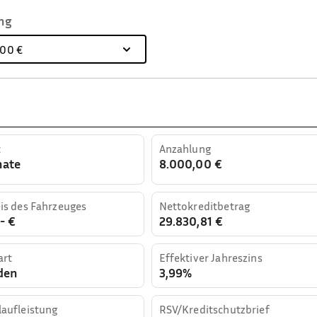
ng
,00 €
t
Anzahlung
nate
8.000,00 €
is des Fahrzeuges
Nettokreditbetrag
- €
29.830,81 €
art
Effektiver Jahreszins
den
3,99%
aufleistung
RSV/Kreditschutzbrief