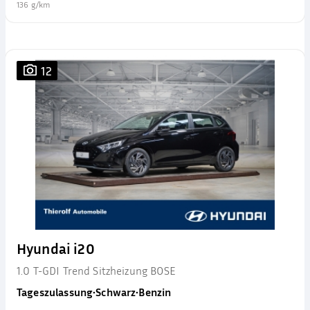
136 g/km
12
Hyundai i20
1.0 T-GDI Trend Sitzheizung BOSE
Tageszulassung
•
Schwarz
•
Benzin