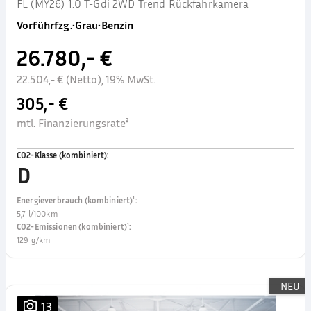
FL (MY26) 1.0 T-Gdi 2WD Trend Rückfahrkamera
Vorführfzg.
•
Grau
•
Benzin
26.780,- €
22.504,- € (Netto), 19% MwSt.
305,- €
mtl. Finanzierungsrate²
CO2-Klasse (kombiniert)
:
D
Energieverbrauch (kombiniert)¹
:
5,7 l/100km
CO2-Emissionen (kombiniert)¹
:
129 g/km
NEU
13