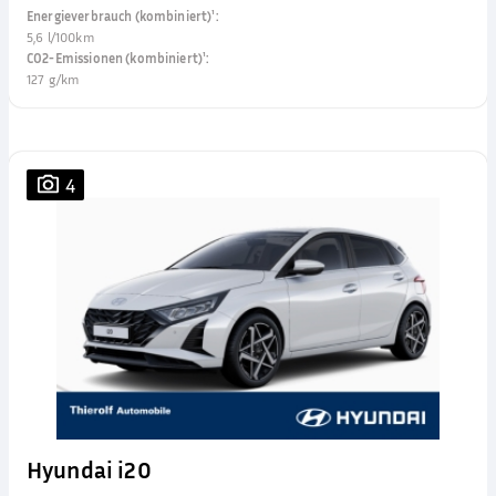
Energieverbrauch (kombiniert)¹
:
5,6 l/100km
CO2-Emissionen (kombiniert)¹
:
127 g/km
4
Hyundai i20