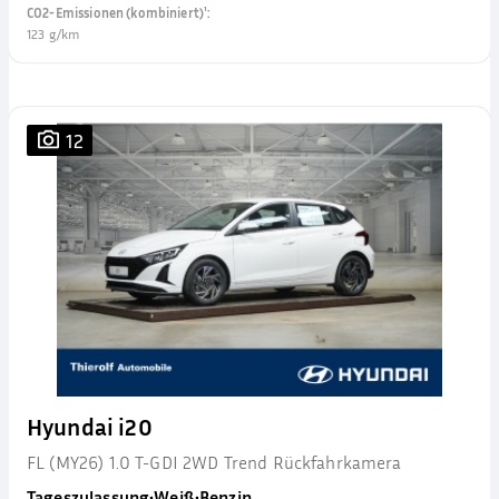
CO2-Emissionen (kombiniert)¹
:
123 g/km
12
Hyundai i20
FL (MY26) 1.0 T-GDI 2WD Trend Rückfahrkamera
Tageszulassung
•
Weiß
•
Benzin