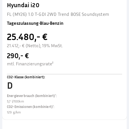
Hyundai i20
FL (MY26) 1.0 T-GDI 2WD Trend BOSE Soundsystem
Tageszulassung
•
Blau
•
Benzin
25.480,- €
21.412,- € (Netto), 19% MwSt.
290,- €
mtl. Finanzierungsrate²
CO2-Klasse (kombiniert)
:
D
Energieverbrauch (kombiniert)¹
:
5,7 l/100km
CO2-Emissionen (kombiniert)¹
:
129 g/km