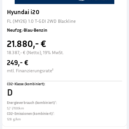
Hyundai i20
FL (MY26) 1.0 T-GDI 2WD Blackline
Neufzg.
•
Blau
•
Benzin
21.880,- €
18.387,- € (Netto), 19% MwSt.
249,- €
mtl. Finanzierungsrate²
CO2-Klasse (kombiniert)
:
D
Energieverbrauch (kombiniert)¹
:
5,7 l/100km
CO2-Emissionen (kombiniert)¹
:
128 g/km