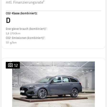
mtl. Finanzierungsrate²
CO2-Klasse (kombiniert)
:
D
Energieverbrauch (kombiniert)¹
:
5,8 l/100km
CO2-Emissionen (kombiniert)¹
:
131 g/km
12