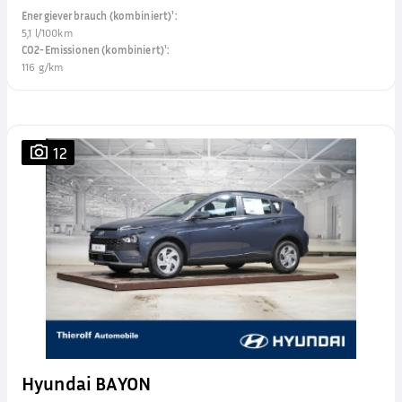
Energieverbrauch (kombiniert)¹
:
5,1 l/100km
CO2-Emissionen (kombiniert)¹
:
116 g/km
12
Hyundai BAYON