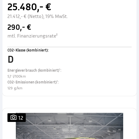
25.480,- €
21.412,- € (Netto), 19% MwSt.
290,- €
mtl. Finanzierungsrate²
CO2-Klasse (kombiniert)
:
D
Energieverbrauch (kombiniert)¹
:
5,7 l/100km
CO2-Emissionen (kombiniert)¹
:
129 g/km
12