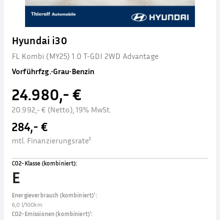
Hyundai i30
FL Kombi (MY25) 1.0 T-GDI 2WD Advantage
Vorführfzg.
•
Grau
•
Benzin
24.980,- €
20.992,- € (Netto), 19% MwSt.
284,- €
mtl. Finanzierungsrate²
CO2-Klasse (kombiniert)
:
E
Energieverbrauch (kombiniert)¹
:
6,0 l/100km
CO2-Emissionen (kombiniert)¹
: