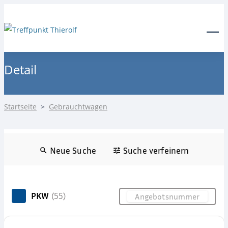
24-Stunden Notdienst
0171 3685550
Menu
Detail
Startseite
>
Gebrauchtwagen
Neue Suche
Suche verfeinern
PKW
(55)