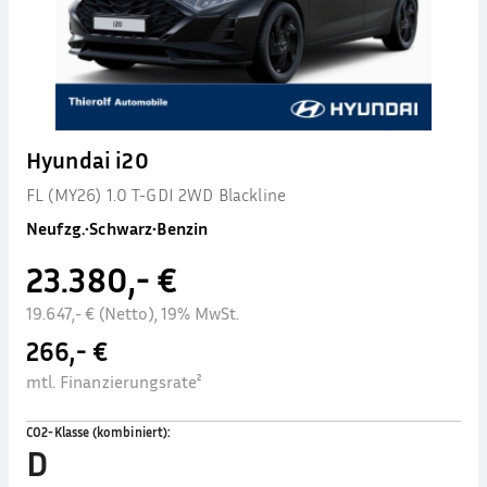
Hyundai i20
FL (MY26) 1.0 T-GDI 2WD Blackline
Neufzg.
•
Schwarz
•
Benzin
23.380,- €
19.647,- € (Netto), 19% MwSt.
266,- €
mtl. Finanzierungsrate²
CO2-Klasse (kombiniert)
:
D