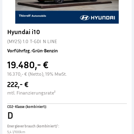
Hyundai i10
(MY25) 1.0 T-GDI N LINE
Vorführfzg.
•
Grün
•
Benzin
19.480,- €
16.370,- € (Netto), 19% MwSt.
222,- €
mtl. Finanzierungsrate²
CO2-Klasse (kombiniert)
:
D
Energieverbrauch (kombiniert)¹
:
5,4 l/100km