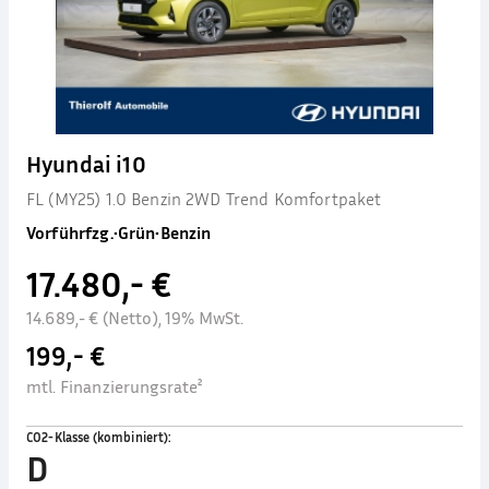
Hyundai i10
FL (MY25) 1.0 Benzin 2WD Trend Komfortpaket
Vorführfzg.
•
Grün
•
Benzin
17.480,- €
14.689,- € (Netto), 19% MwSt.
199,- €
mtl. Finanzierungsrate²
CO2-Klasse (kombiniert)
:
D