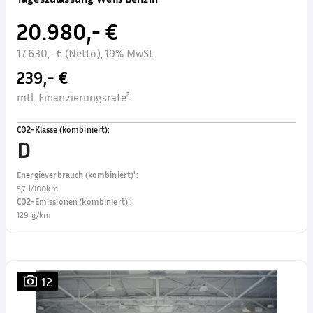
20.980,- €
17.630,- € (Netto), 19% MwSt.
239,- €
mtl. Finanzierungsrate²
CO2-Klasse (kombiniert)
:
D
Energieverbrauch (kombiniert)¹
:
5,7 l/100km
CO2-Emissionen (kombiniert)¹
:
129 g/km
12