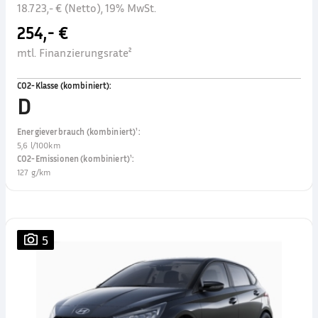
18.723,- € (Netto), 19% MwSt.
254,- €
mtl. Finanzierungsrate²
CO2-Klasse (kombiniert)
:
D
Energieverbrauch (kombiniert)¹
:
5,6 l/100km
CO2-Emissionen (kombiniert)¹
:
127 g/km
5