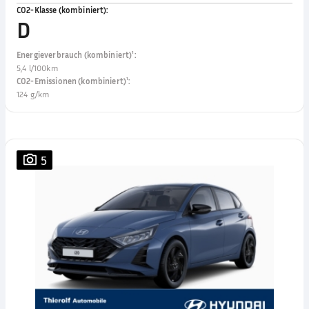
CO2-Klasse (kombiniert)
:
D
Energieverbrauch (kombiniert)¹
:
5,4 l/100km
CO2-Emissionen (kombiniert)¹
:
124 g/km
5