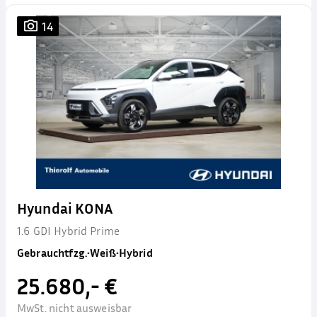
14
Hyundai KONA
1.6 GDI Hybrid Prime
Gebrauchtfzg.
•
Weiß
•
Hybrid
25.680,- €
MwSt. nicht ausweisbar