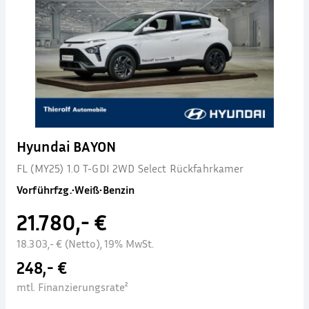
Hyundai BAYON
FL (MY25) 1.0 T-GDI 2WD Select Rückfahrkamer
Vorführfzg.
•
Weiß
•
Benzin
21.780,- €
18.303,- € (Netto), 19% MwSt.
248,- €
mtl. Finanzierungsrate²