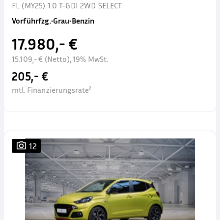
FL (MY25) 1.0 T-GDI 2WD SELECT
Vorführfzg.
•
Grau
•
Benzin
17.980,- €
15.109,- € (Netto), 19% MwSt.
205,- €
mtl. Finanzierungsrate²
12