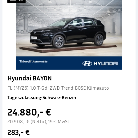
Hyundai BAYON
FL (MY26) 1.0 T-Gdi 2WD Trend BOSE Klimaauto
Tageszulassung
•
Schwarz
•
Benzin
24.880,- €
20.908,- € (Netto), 19% MwSt.
283,- €