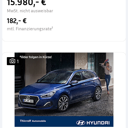
15.980,- €
MwSt. nicht ausweisbar
182,- €
mtl. Finanzierungsrate²
1