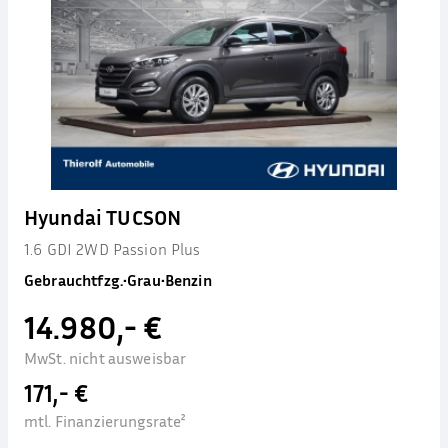
Hyundai TUCSON
1.6 GDI 2WD Passion Plus
Gebrauchtfzg.
•
Grau
•
Benzin
14.980,- €
MwSt. nicht ausweisbar
171,- €
mtl. Finanzierungsrate²