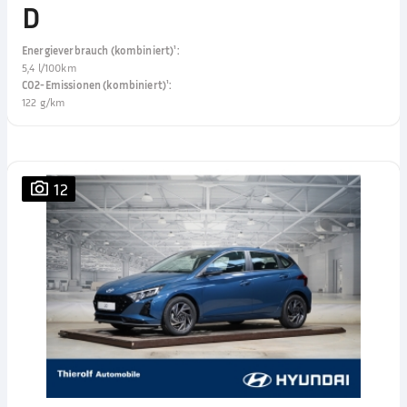
D
Energieverbrauch (kombiniert)¹
:
5,4 l/100km
CO2-Emissionen (kombiniert)¹
:
122 g/km
12