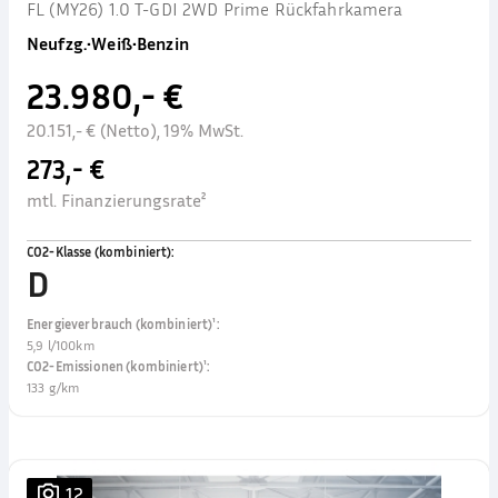
FL (MY26) 1.0 T-GDI 2WD Prime Rückfahrkamera
Neufzg.
•
Weiß
•
Benzin
23.980,- €
20.151,- € (Netto), 19% MwSt.
273,- €
mtl. Finanzierungsrate²
CO2-Klasse (kombiniert)
:
D
Energieverbrauch (kombiniert)¹
:
5,9 l/100km
CO2-Emissionen (kombiniert)¹
:
133 g/km
12