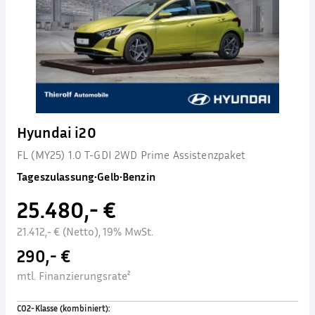
Hyundai i20
FL (MY25) 1.0 T-GDI 2WD Prime Assistenzpaket
Tageszulassung
•
Gelb
•
Benzin
25.480,- €
21.412,- € (Netto), 19% MwSt.
290,- €
mtl. Finanzierungsrate²
CO2-Klasse (kombiniert)
: