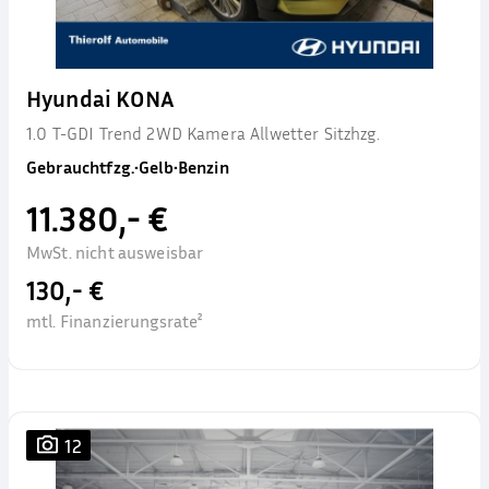
Hyundai KONA
1.0 T-GDI Trend 2WD Kamera Allwetter Sitzhzg.
Gebrauchtfzg.
•
Gelb
•
Benzin
11.380,- €
MwSt. nicht ausweisbar
130,- €
mtl. Finanzierungsrate²
12