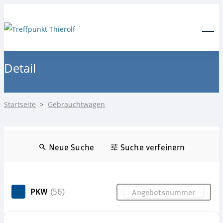
24-Stunden Notdienst
0171 3685550
Menu
Detail
Startseite
>
Gebrauchtwagen
Neue Suche
Suche verfeinern
PKW
(56)