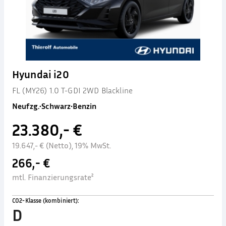
Hyundai i20
FL (MY26) 1.0 T-GDI 2WD Blackline
Neufzg.
•
Schwarz
•
Benzin
23.380,- €
19.647,- € (Netto), 19% MwSt.
266,- €
mtl. Finanzierungsrate²
CO2-Klasse (kombiniert)
:
D