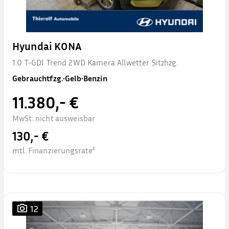
Hyundai KONA
1.0 T-GDI Trend 2WD Kamera Allwetter Sitzhzg.
Gebrauchtfzg.
•
Gelb
•
Benzin
11.380,- €
MwSt. nicht ausweisbar
130,- €
mtl. Finanzierungsrate²
12