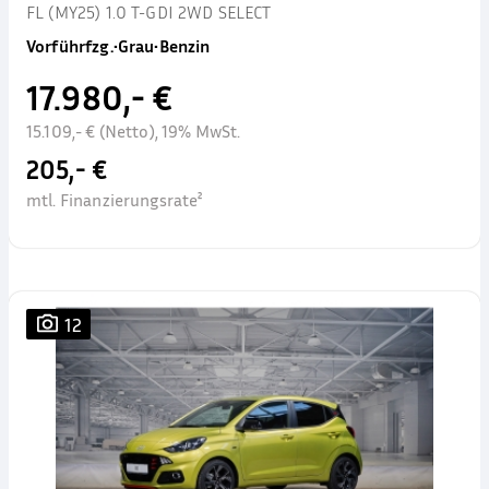
FL (MY25) 1.0 T-GDI 2WD SELECT
Vorführfzg.
•
Grau
•
Benzin
17.980,- €
15.109,- € (Netto), 19% MwSt.
205,- €
mtl. Finanzierungsrate²
12