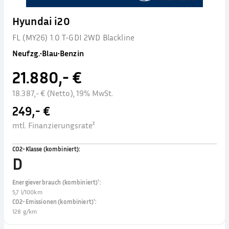
Hyundai i20
FL (MY26) 1.0 T-GDI 2WD Blackline
Neufzg.
•
Blau
•
Benzin
21.880,- €
18.387,- € (Netto), 19% MwSt.
249,- €
mtl. Finanzierungsrate²
CO2-Klasse (kombiniert)
:
D
Energieverbrauch (kombiniert)¹
:
5,7 l/100km
CO2-Emissionen (kombiniert)¹
:
128 g/km