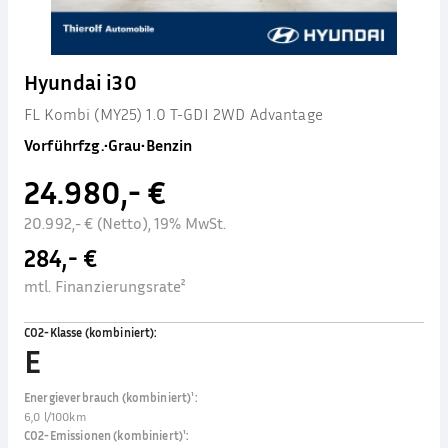
Hyundai i30
FL Kombi (MY25) 1.0 T-GDI 2WD Advantage
Vorführfzg.
•
Grau
•
Benzin
24.980,- €
20.992,- € (Netto), 19% MwSt.
284,- €
mtl. Finanzierungsrate²
CO2-Klasse (kombiniert)
:
E
Energieverbrauch (kombiniert)¹
:
6,0 l/100km
CO2-Emissionen (kombiniert)¹
: