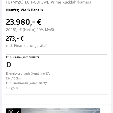
FL (MY26) 1.0 T-GDI 2WD Prime Rückfahrkamera
Neufzg.
•
Weiß
•
Benzin
23.980,- €
20.151,- € (Netto), 19% MwSt.
273,- €
mtl. Finanzierungsrate²
CO2-Klasse (kombiniert)
:
D
Energieverbrauch (kombiniert)¹
:
5,9 l/100km
CO2-Emissionen (kombiniert)¹
:
133 g/km
12