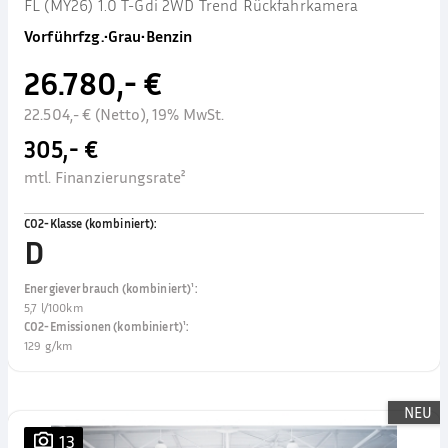
FL (MY26) 1.0 T-Gdi 2WD Trend Rückfahrkamera
Vorführfzg.
•
Grau
•
Benzin
26.780,- €
22.504,- € (Netto), 19% MwSt.
305,- €
mtl. Finanzierungsrate²
CO2-Klasse (kombiniert)
:
D
Energieverbrauch (kombiniert)¹
:
5,7 l/100km
CO2-Emissionen (kombiniert)¹
:
129 g/km
NEU
13