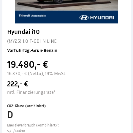
Hyundai i10
(MY25) 1.0 T-GDI N LINE
Vorführfzg.
•
Grün
•
Benzin
19.480,- €
16.370,- € (Netto), 19% MwSt.
222,- €
mtl. Finanzierungsrate²
CO2-Klasse (kombiniert)
:
D
Energieverbrauch (kombiniert)¹
:
5,4 l/100km