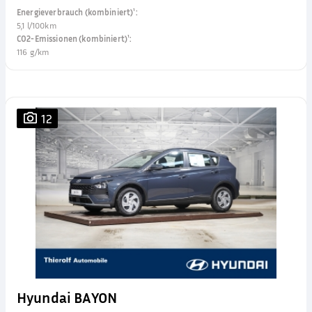
Energieverbrauch (kombiniert)¹
:
5,1 l/100km
CO2-Emissionen (kombiniert)¹
:
116 g/km
12
Hyundai BAYON