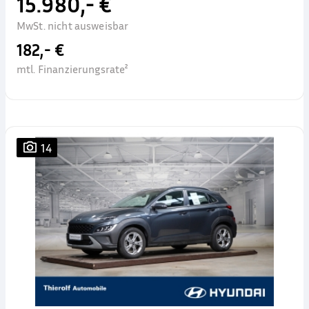
15.980,- €
MwSt. nicht ausweisbar
182,- €
mtl. Finanzierungsrate²
14