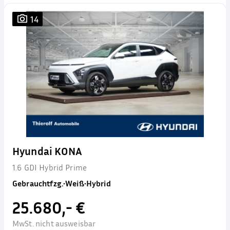
14
Hyundai KONA
1.6 GDI Hybrid Prime
Gebrauchtfzg.
•
Weiß
•
Hybrid
25.680,- €
MwSt. nicht ausweisbar