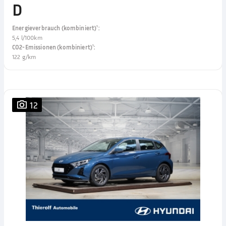
D
Energieverbrauch (kombiniert)¹
:
5,4 l/100km
CO2-Emissionen (kombiniert)¹
:
122 g/km
12