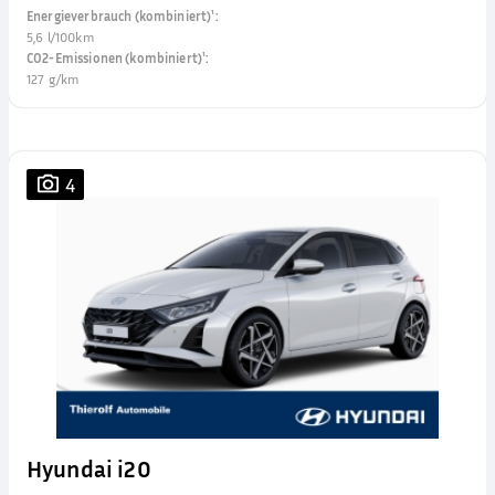
Energieverbrauch (kombiniert)¹
:
5,6 l/100km
CO2-Emissionen (kombiniert)¹
:
127 g/km
4
Hyundai i20