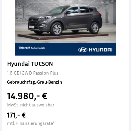
Hyundai TUCSON
1.6 GDI 2WD Passion Plus
Gebrauchtfzg.
•
Grau
•
Benzin
14.980,- €
MwSt. nicht ausweisbar
171,- €
mtl. Finanzierungsrate²