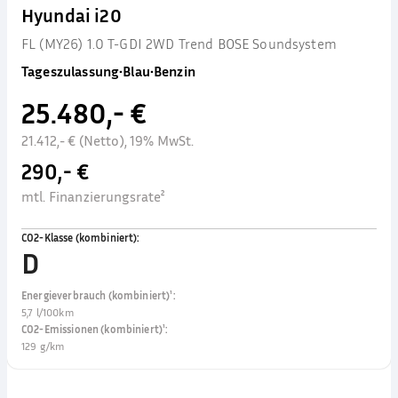
Hyundai i20
FL (MY26) 1.0 T-GDI 2WD Trend BOSE Soundsystem
Tageszulassung
•
Blau
•
Benzin
25.480,- €
21.412,- € (Netto), 19% MwSt.
290,- €
mtl. Finanzierungsrate²
CO2-Klasse (kombiniert)
:
D
Energieverbrauch (kombiniert)¹
:
5,7 l/100km
CO2-Emissionen (kombiniert)¹
:
129 g/km