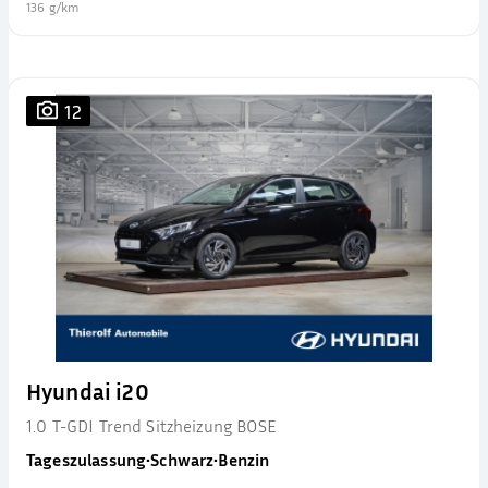
136 g/km
12
Hyundai i20
1.0 T-GDI Trend Sitzheizung BOSE
Tageszulassung
•
Schwarz
•
Benzin