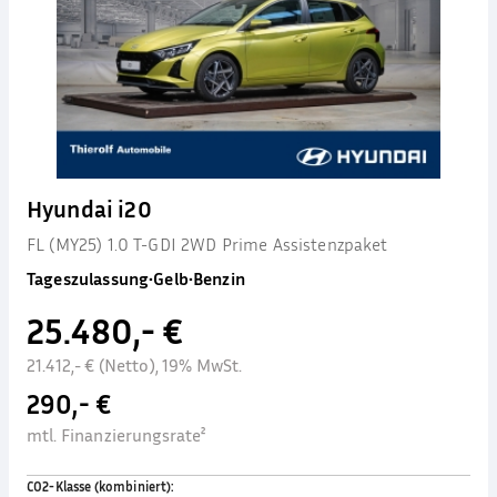
Hyundai i20
FL (MY25) 1.0 T-GDI 2WD Prime Assistenzpaket
Tageszulassung
•
Gelb
•
Benzin
25.480,- €
21.412,- € (Netto), 19% MwSt.
290,- €
mtl. Finanzierungsrate²
CO2-Klasse (kombiniert)
: