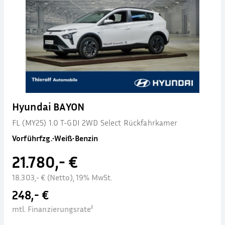
Hyundai BAYON
FL (MY25) 1.0 T-GDI 2WD Select Rückfahrkamer
Vorführfzg.
•
Weiß
•
Benzin
21.780,- €
18.303,- € (Netto), 19% MwSt.
248,- €
mtl. Finanzierungsrate²