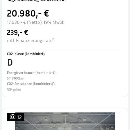
20.980,- €
17.630,- € (Netto), 19% MwSt.
239,- €
mtl. Finanzierungsrate²
CO2-Klasse (kombiniert)
:
D
Energieverbrauch (kombiniert)¹
:
5,7 l/100km
CO2-Emissionen (kombiniert)¹
:
129 g/km
12