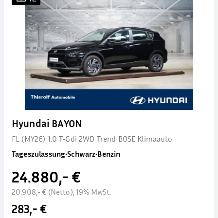
Hyundai BAYON
FL (MY26) 1.0 T-Gdi 2WD Trend BOSE Klimaauto
Tageszulassung
•
Schwarz
•
Benzin
24.880,- €
20.908,- € (Netto), 19% MwSt.
283,- €