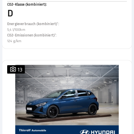
CO2-Klasse (kombiniert)
:
D
Energieverbrauch (kombiniert)¹
:
5,4 l/100km
CO2-Emissionen (kombiniert)¹
:
124 g/km
13