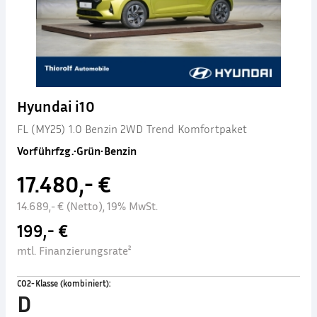
Hyundai i10
FL (MY25) 1.0 Benzin 2WD Trend Komfortpaket
Vorführfzg.
•
Grün
•
Benzin
17.480,- €
14.689,- € (Netto), 19% MwSt.
199,- €
mtl. Finanzierungsrate²
CO2-Klasse (kombiniert)
:
D