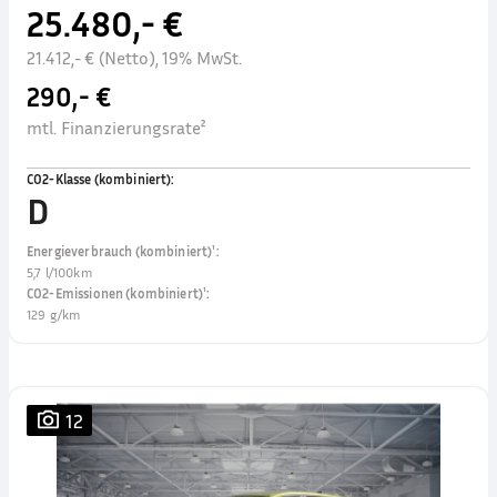
25.480,- €
21.412,- € (Netto), 19% MwSt.
290,- €
mtl. Finanzierungsrate²
CO2-Klasse (kombiniert)
:
D
Energieverbrauch (kombiniert)¹
:
5,7 l/100km
CO2-Emissionen (kombiniert)¹
:
129 g/km
12