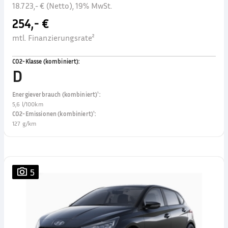
18.723,- € (Netto), 19% MwSt.
254,- €
mtl. Finanzierungsrate²
CO2-Klasse (kombiniert)
:
D
Energieverbrauch (kombiniert)¹
:
5,6 l/100km
CO2-Emissionen (kombiniert)¹
:
127 g/km
5