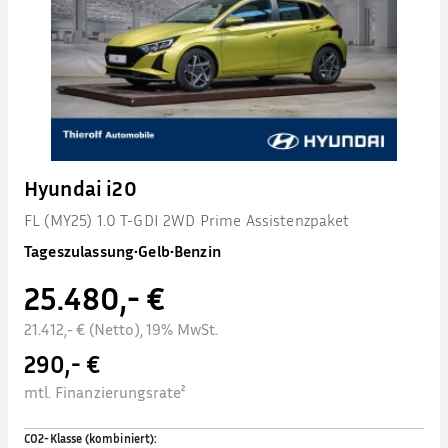
Hyundai i20
FL (MY25) 1.0 T-GDI 2WD Prime Assistenzpaket
Tageszulassung
•
Gelb
•
Benzin
25.480,- €
21.412,- € (Netto), 19% MwSt.
290,- €
mtl. Finanzierungsrate²
CO2-Klasse (kombiniert)
: