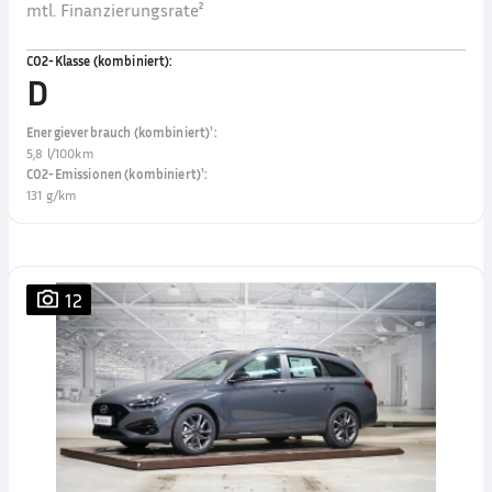
mtl. Finanzierungsrate²
CO2-Klasse (kombiniert)
:
D
Energieverbrauch (kombiniert)¹
:
5,8 l/100km
CO2-Emissionen (kombiniert)¹
:
131 g/km
12