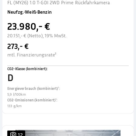
FL (MY26) 1.0 T-GDI 2WD Prime Rückfahrkamera
Neufzg.
•
Weiß
•
Benzin
23.980,- €
20.151,- € (Netto), 19% MwSt.
273,- €
mtl. Finanzierungsrate²
CO2-Klasse (kombiniert)
:
D
Energieverbrauch (kombiniert)¹
:
5,9 l/100km
CO2-Emissionen (kombiniert)¹
:
133 g/km
12