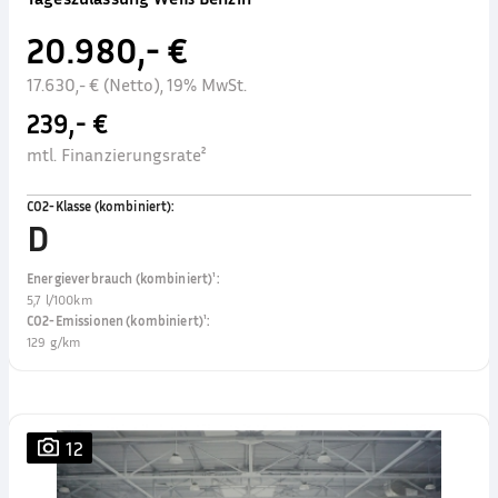
20.980,- €
17.630,- € (Netto), 19% MwSt.
239,- €
mtl. Finanzierungsrate²
CO2-Klasse (kombiniert)
:
D
Energieverbrauch (kombiniert)¹
:
5,7 l/100km
CO2-Emissionen (kombiniert)¹
:
129 g/km
12