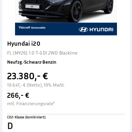
Hyundai i20
FL (MY26) 1.0 T-GDI 2WD Blackline
Neufzg.
•
Schwarz
•
Benzin
23.380,- €
19.647,- € (Netto), 19% MwSt.
266,- €
mtl. Finanzierungsrate²
CO2-Klasse (kombiniert)
:
D