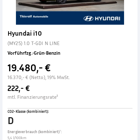
Hyundai i10
(MY25) 1.0 T-GDI N LINE
Vorführfzg.
•
Grün
•
Benzin
19.480,- €
16.370,- € (Netto), 19% MwSt.
222,- €
mtl. Finanzierungsrate²
CO2-Klasse (kombiniert)
:
D
Energieverbrauch (kombiniert)¹
:
5,4 l/100km