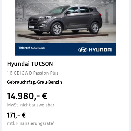
Hyundai TUCSON
1.6 GDI 2WD Passion Plus
Gebrauchtfzg.
•
Grau
•
Benzin
14.980,- €
MwSt. nicht ausweisbar
171,- €
mtl. Finanzierungsrate²