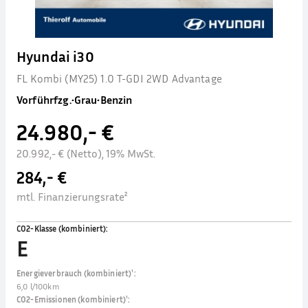
Hyundai i30
FL Kombi (MY25) 1.0 T-GDI 2WD Advantage
Vorführfzg.
•
Grau
•
Benzin
24.980,- €
20.992,- € (Netto), 19% MwSt.
284,- €
mtl. Finanzierungsrate²
CO2-Klasse (kombiniert)
:
E
Energieverbrauch (kombiniert)¹
:
6,0 l/100km
CO2-Emissionen (kombiniert)¹
: