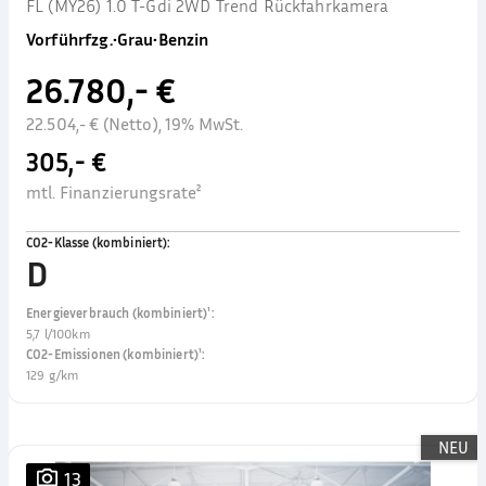
FL (MY26) 1.0 T-Gdi 2WD Trend Rückfahrkamera
Vorführfzg.
•
Grau
•
Benzin
26.780,- €
22.504,- € (Netto), 19% MwSt.
305,- €
mtl. Finanzierungsrate²
CO2-Klasse (kombiniert)
:
D
Energieverbrauch (kombiniert)¹
:
5,7 l/100km
CO2-Emissionen (kombiniert)¹
:
129 g/km
NEU
13