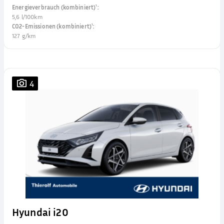
Energieverbrauch (kombiniert)¹
:
5,6 l/100km
CO2-Emissionen (kombiniert)¹
:
127 g/km
4
Hyundai i20