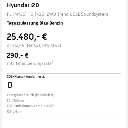
Hyundai i20
FL (MY26) 1.0 T-GDI 2WD Trend BOSE Soundsystem
Tageszulassung
•
Blau
•
Benzin
25.480,- €
21.412,- € (Netto), 19% MwSt.
290,- €
mtl. Finanzierungsrate²
CO2-Klasse (kombiniert)
:
D
Energieverbrauch (kombiniert)¹
:
5,7 l/100km
CO2-Emissionen (kombiniert)¹
:
129 g/km