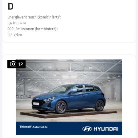
D
Energieverbrauch (kombiniert)¹
:
5,4 l/100km
CO2-Emissionen (kombiniert)¹
:
122 g/km
12