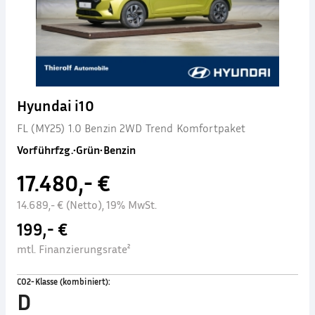
Hyundai i10
FL (MY25) 1.0 Benzin 2WD Trend Komfortpaket
Vorführfzg.
•
Grün
•
Benzin
17.480,- €
14.689,- € (Netto), 19% MwSt.
199,- €
mtl. Finanzierungsrate²
CO2-Klasse (kombiniert)
:
D