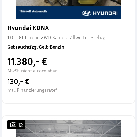
Hyundai KONA
1.0 T-GDI Trend 2WD Kamera Allwetter Sitzhzg.
Gebrauchtfzg.
•
Gelb
•
Benzin
11.380,- €
MwSt. nicht ausweisbar
130,- €
mtl. Finanzierungsrate²
12