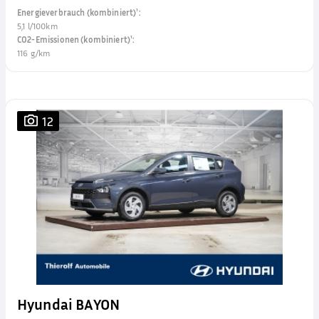
Energieverbrauch (kombiniert)¹
:
5,1 l/100km
CO2-Emissionen (kombiniert)¹
:
116 g/km
12
Hyundai BAYON