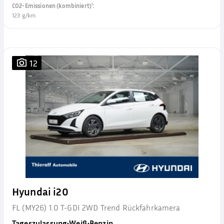
CO2-Emissionen (kombiniert)¹
:
123 g/km
12
Hyundai i20
FL (MY26) 1.0 T-GDI 2WD Trend Rückfahrkamera
Tageszulassung
•
Weiß
•
Benzin