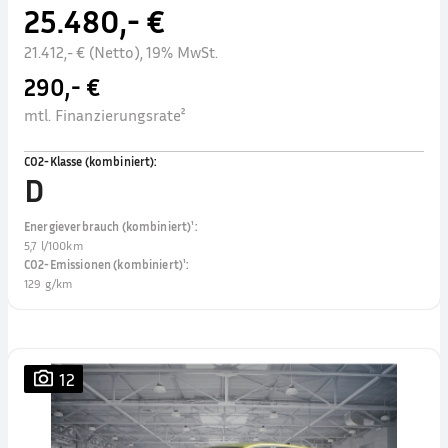
25.480,- €
21.412,- € (Netto), 19% MwSt.
290,- €
mtl. Finanzierungsrate²
CO2-Klasse (kombiniert)
:
D
Energieverbrauch (kombiniert)¹
:
5,7 l/100km
CO2-Emissionen (kombiniert)¹
:
129 g/km
12