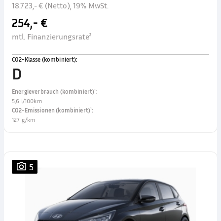
18.723,- € (Netto), 19% MwSt.
254,- €
mtl. Finanzierungsrate²
CO2-Klasse (kombiniert)
:
D
Energieverbrauch (kombiniert)¹
:
5,6 l/100km
CO2-Emissionen (kombiniert)¹
:
127 g/km
5