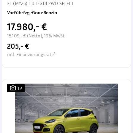
FL (MY25) 1.0 T-GDI 2WD SELECT
Vorführfzg.
•
Grau
•
Benzin
17.980,- €
15.109,- € (Netto), 19% MwSt.
205,- €
mtl. Finanzierungsrate²
12