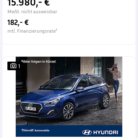
15.980,- €
MwSt. nicht ausweisbar
182,- €
mtl. Finanzierungsrate²
1