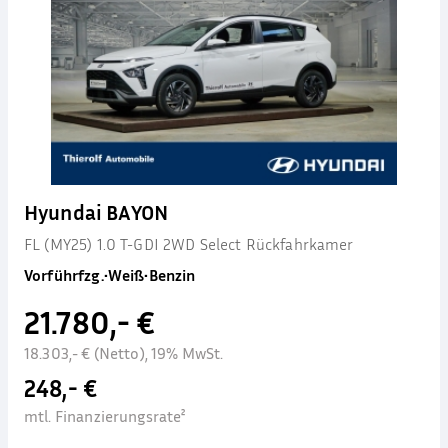
Hyundai BAYON
FL (MY25) 1.0 T-GDI 2WD Select Rückfahrkamer
Vorführfzg.
•
Weiß
•
Benzin
21.780,- €
18.303,- € (Netto), 19% MwSt.
248,- €
mtl. Finanzierungsrate²