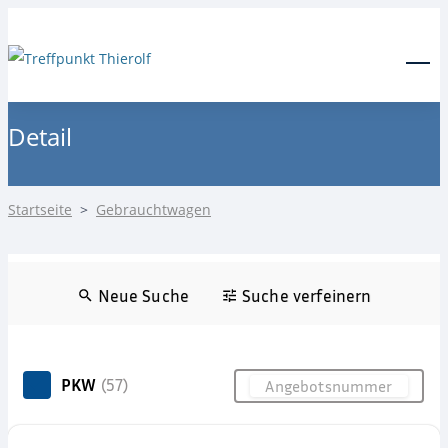
24-Stunden Notdienst
0171 3685550
Menu
Detail
Startseite
>
Gebrauchtwagen
Neue Suche
Suche verfeinern
PKW
(57)