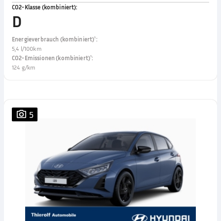
CO2-Klasse (kombiniert)
:
D
Energieverbrauch (kombiniert)¹
:
5,4 l/100km
CO2-Emissionen (kombiniert)¹
:
124 g/km
5