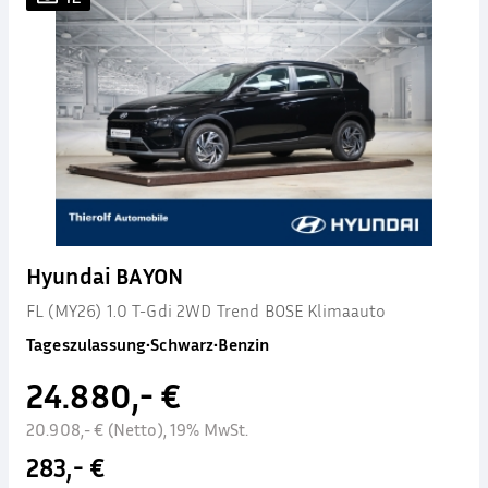
Hyundai BAYON
FL (MY26) 1.0 T-Gdi 2WD Trend BOSE Klimaauto
Tageszulassung
•
Schwarz
•
Benzin
24.880,- €
20.908,- € (Netto), 19% MwSt.
283,- €