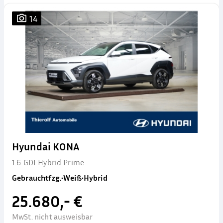
14
Hyundai KONA
1.6 GDI Hybrid Prime
Gebrauchtfzg.
•
Weiß
•
Hybrid
25.680,- €
MwSt. nicht ausweisbar