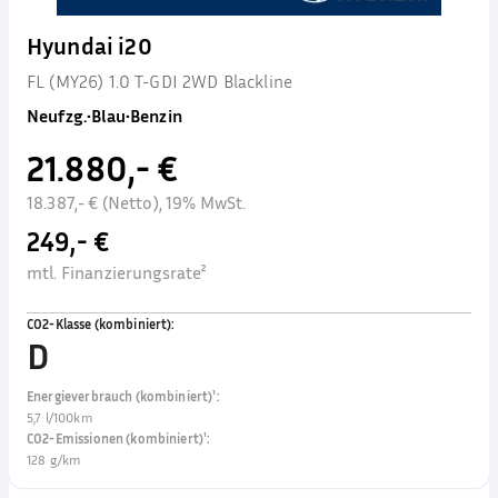
Hyundai i20
FL (MY26) 1.0 T-GDI 2WD Blackline
Neufzg.
•
Blau
•
Benzin
21.880,- €
18.387,- € (Netto), 19% MwSt.
249,- €
mtl. Finanzierungsrate²
CO2-Klasse (kombiniert)
:
D
Energieverbrauch (kombiniert)¹
:
5,7 l/100km
CO2-Emissionen (kombiniert)¹
:
128 g/km