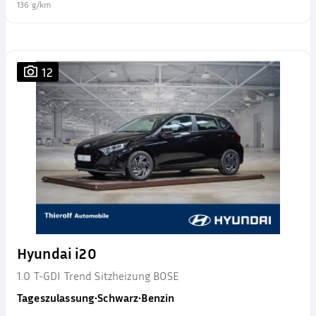
136 g/km
12
Hyundai i20
1.0 T-GDI Trend Sitzheizung BOSE
Tageszulassung
•
Schwarz
•
Benzin