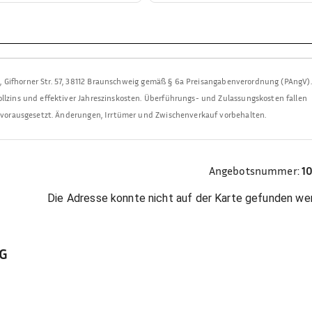
H
,
Gifhorner Str. 57, 38112 Braunschweig
gemäß § 6a Preisangabenverordnung (PAngV).
llzins und effektiver Jahreszinskosten. Überführungs- und Zulassungskosten fallen
t vorausgesetzt. Änderungen, Irrtümer und Zwischenverkauf vorbehalten.
Angebotsnummer:
1
Die Adresse konnte nicht auf der Karte gefunden we
KG