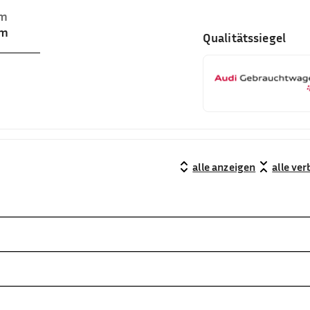
um
cm
Qualitätssiegel
alle anzeigen
alle ve