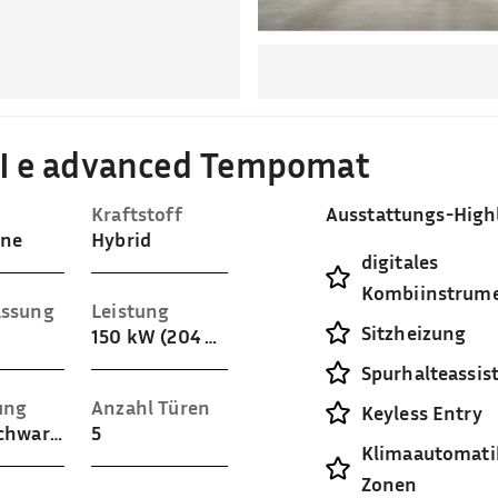
SI e advanced Tempomat
Kraftstoff
Ausstattungs-High
ine
Hybrid
digitales
Kombiinstrum
assung
Leistung
Sitzheizung
150 kW (204 PS)
Spurhalteassis
ung
Anzahl Türen
Keyless Entry
Stoff (Schwarz)
5
Klimaautomati
Zonen