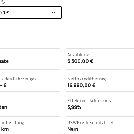
ng
00 €
t
Anzahlung
nate
6.500,00 €
is des Fahrzeuges
Nettokreditbetrag
- €
16.880,00 €
art
Effektiver Jahreszins
den
5,99%
aufleistung
RSV/Kreditschutzbrief
0 km
Nein