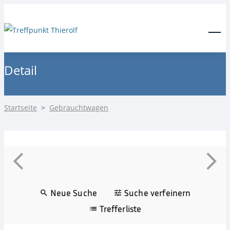
24-Stunden Notdienst
0171 3685550
Menu
Detail
Startseite
>
Gebrauchtwagen
Neue Suche
Suche verfeinern
Trefferliste