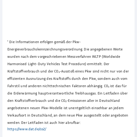
¹
Die Informationen erfolgen gemäß der Pkw-
Energieverbrauchskennzeichnungsverordnung. Die angegebenen Werte
wurden nach dem vorgeschriebenen Messverfahren WLTP (Worldwide
Harmonised Light-Duty Vehicles Test Procedure) ermittelt. Der
Kraftstoffverbrauch und der CO₂-Ausstoß eines Pkw sind nicht nur von der
effizienten Ausnutzung des Kraftstoffs durch den Pkw, sondern auch vom
Fahrstil und anderen nichttechnischen Faktoren abhängig. CO₂ ist das für
die Erderwärmung hauptverantwortliche Treibhausgas. Ein Leitfaden über
den Kraftstoffverbrauch und die CO₂-Emissionen aller in Deutschland
angebotenen neuen Pkw-Modelle ist unentgeltlich einsehbar an jedem
Verkaufsort in Deutschland, an dem neue Pkw ausgestellt oder angeboten
werden. Der Leitfaden ist auch hier abrufbar:
https://www.dat.de/co2/