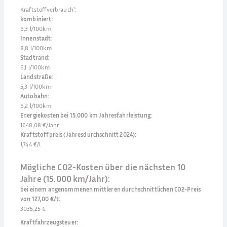
Kraftstoffverbrauch¹
:
kombiniert
:
6,3 l/100km
Innenstadt
:
8,8 l/100km
Stadtrand
:
6,1 l/100km
Landstraße
:
5,3 l/100km
Autobahn
:
6,2 l/100km
Energiekosten bei 15.000 km Jahresfahrleistung
:
1648,08 €/Jahr
Kraftstoffpreis (Jahresdurchschnitt 2024)
:
1,744 €/l
Mögliche CO2-Kosten über die nächsten 10
Jahre (15.000 km/Jahr):
bei einem angenommenen mittleren durchschnittlichen CO2-Preis
von 127,00 €/t
:
3035,25 €
Kraftfahrzeugsteuer
: