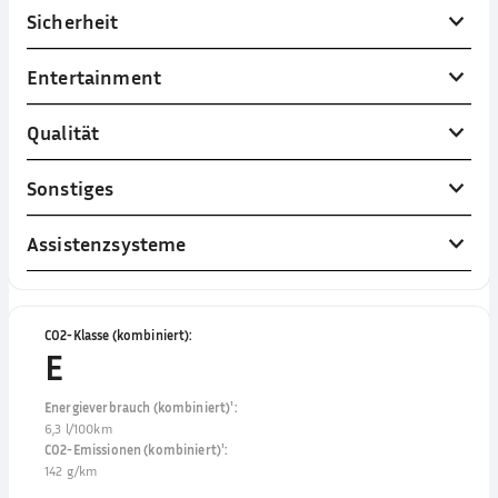
Sicherheit
Entertainment
Qualität
Sonstiges
Assistenzsysteme
CO2-Klasse (kombiniert)
:
E
Energieverbrauch (kombiniert)¹
:
6,3 l/100km
CO2-Emissionen (kombiniert)¹
:
142 g/km