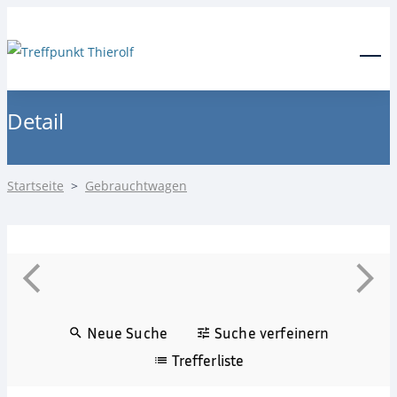
24-Stunden Notdienst
0171 3685550
Menu
Detail
Startseite
>
Gebrauchtwagen
Neue Suche
Suche verfeinern
Trefferliste