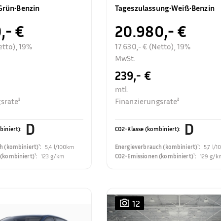
Rückfahrkamera
Grün
•
Benzin
Tageszulassung
•
Weiß
•
Benzin
,- €
20.980,- €
etto), 19%
17.630,- € (Netto), 19%
MwSt.
239,- €
mtl.
srate²
Finanzierungsrate²
D
D
biniert)
:
CO2-Klasse (kombiniert)
:
h (kombiniert)¹
:
5,4 l/100km
Energieverbrauch (kombiniert)¹
:
5,7 l/
(kombiniert)¹
:
123 g/km
CO2-Emissionen (kombiniert)¹
:
129 g/k
12