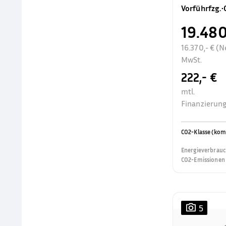
Vorführfzg.
•
19.480
16.370,- € (N
MwSt.
222,- €
mtl.
Finanzierung
CO2-Klasse (kom
Energieverbrauc
CO2-Emissionen 
5