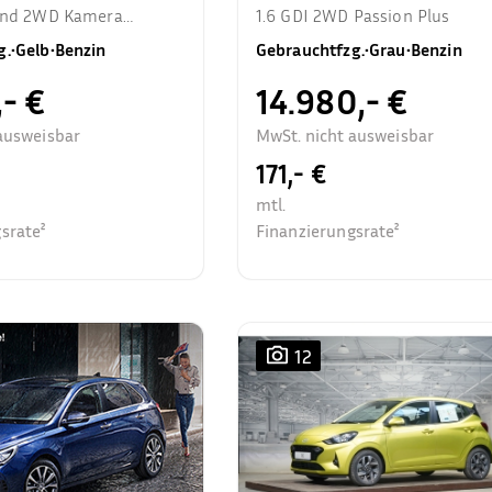
rend 2WD Kamera
1.6 GDI 2WD Passion Plus
zhzg.
g.
•
Gelb
•
Benzin
Gebrauchtfzg.
•
Grau
•
Benzin
,- €
14.980,- €
ausweisbar
MwSt. nicht ausweisbar
171,- €
mtl.
srate²
Finanzierungsrate²
12