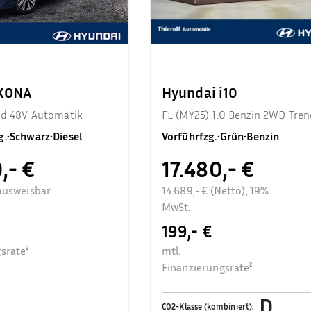
 KONA
Hyundai i10
end 48V Automatik
FL (MY25) 1.0 Benzin 2WD Tren
Komfortpaket
g.
•
Schwarz
•
Diesel
Vorführfzg.
•
Grün
•
Benzin
,- €
17.480,- €
ausweisbar
14.689,- € (Netto), 19%
MwSt.
199,- €
srate²
mtl.
Finanzierungsrate²
D
CO2-Klasse (kombiniert)
: