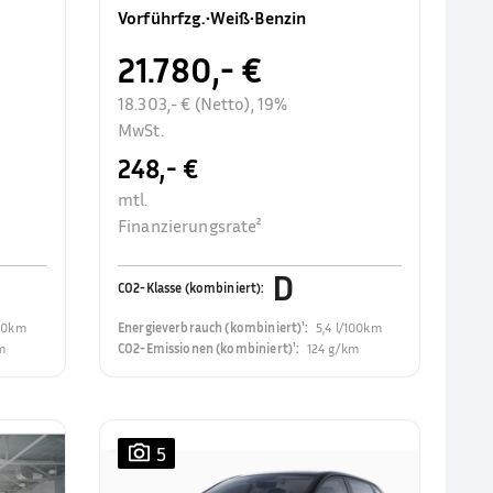
Rückfahrkamer
Vorführfzg.
•
Weiß
•
Benzin
21.780,- €
18.303,- € (Netto), 19%
MwSt.
248,- €
mtl.
Finanzierungsrate²
D
CO2-Klasse (kombiniert)
:
100km
Energieverbrauch (kombiniert)¹
:
5,4 l/100km
m
CO2-Emissionen (kombiniert)¹
:
124 g/km
5