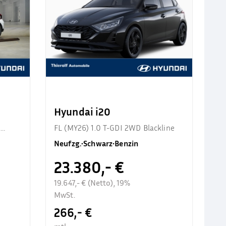
Hyundai i20
d
FL (MY26) 1.0 T-GDI 2WD Blackline
Neufzg.
•
Schwarz
•
Benzin
23.380,- €
19.647,- € (Netto), 19%
MwSt.
266,- €