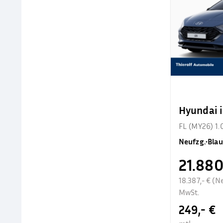
Hyundai 
FL (MY26) 1.
Neufzg.
•
Blau
21.880
18.387,- € (N
MwSt.
249,- €