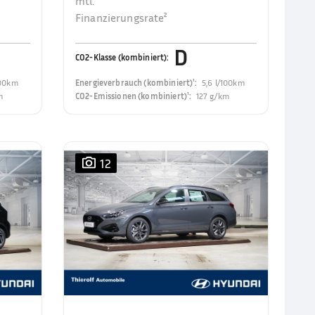
mtl.
Finanzierungsrate²
D
CO2-Klasse (kombiniert)
:
100km
Energieverbrauch (kombiniert)¹
:
5,6 l/100km
m
CO2-Emissionen (kombiniert)¹
:
127 g/km
12