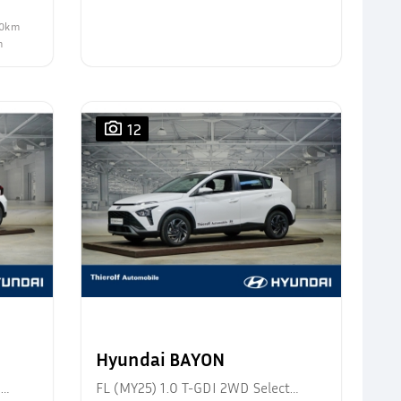
100km
m
12
Hyundai BAYON
d
FL (MY25) 1.0 T-GDI 2WD Select