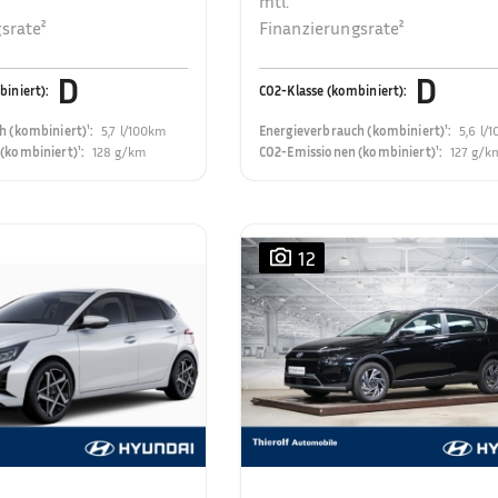
mtl.
srate²
Finanzierungsrate²
D
D
biniert)
:
CO2-Klasse (kombiniert)
:
h (kombiniert)¹
:
5,7 l/100km
Energieverbrauch (kombiniert)¹
:
5,6 l/
(kombiniert)¹
:
128 g/km
CO2-Emissionen (kombiniert)¹
:
127 g/k
12