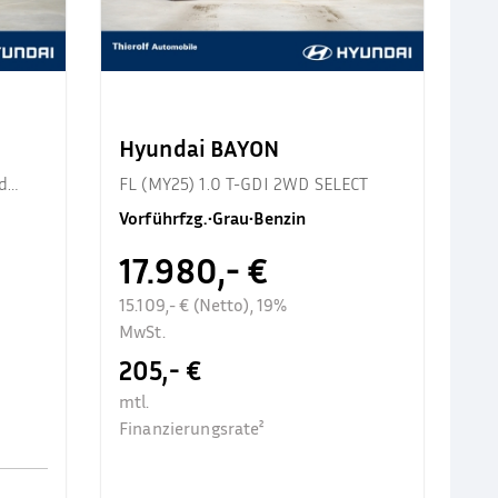
Hyundai BAYON
d
FL (MY25) 1.0 T-GDI 2WD SELECT
Vorführfzg.
•
Grau
•
Benzin
17.980,- €
15.109,- € (Netto), 19%
MwSt.
205,- €
mtl.
Finanzierungsrate²