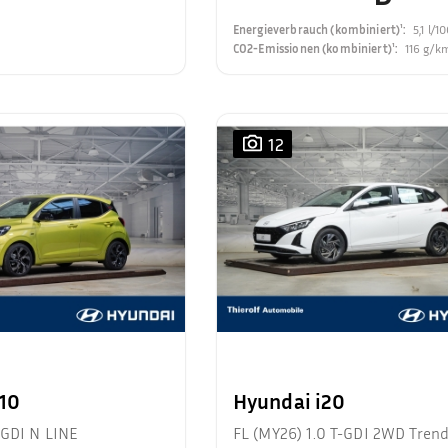
Energieverbrauch (kombiniert)¹
:
5,1 l/
CO2-Emissionen (kombiniert)¹
:
116 g/k
12
i10
Hyundai i20
-GDI N LINE
FL (MY26) 1.0 T-GDI 2WD Tren