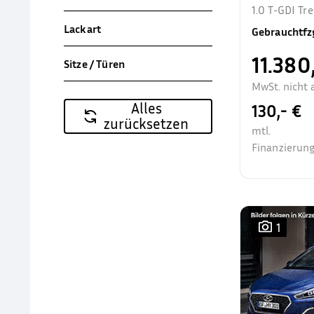
1.0 T-GDI T
Allwetter Sit
Lackart
Gebrauchtfz
11.380
Sitze / Türen
MwSt. nicht 
Alles
130,- €
zurücksetzen
mtl.
Finanzierung
1