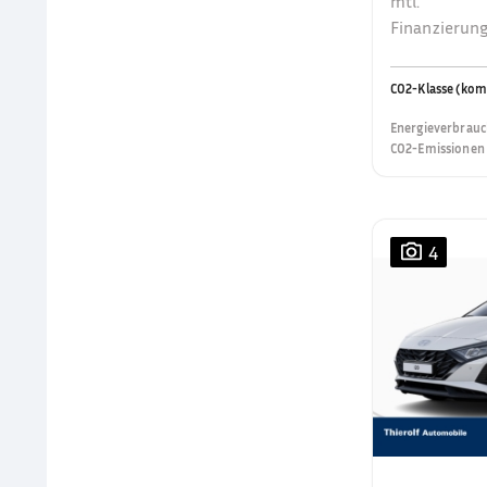
mtl.
Finanzierung
CO2-Klasse (kom
Energieverbrauc
CO2-Emissionen 
4