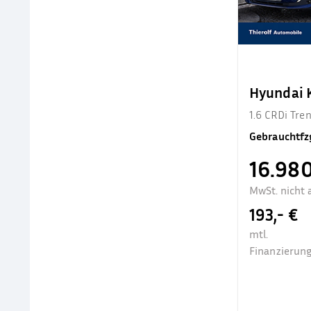
Hyundai
1.6 CRDi Tr
Gebrauchtfz
16.980
MwSt. nicht 
193,- €
mtl.
Finanzierung