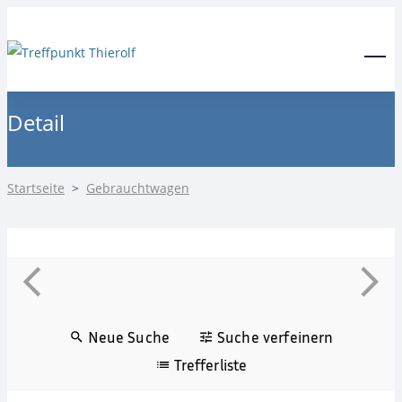
24-Stunden Notdienst
0171 3685550
Menu
Detail
Startseite
>
Gebrauchtwagen
Neue Suche
Suche verfeinern
Trefferliste