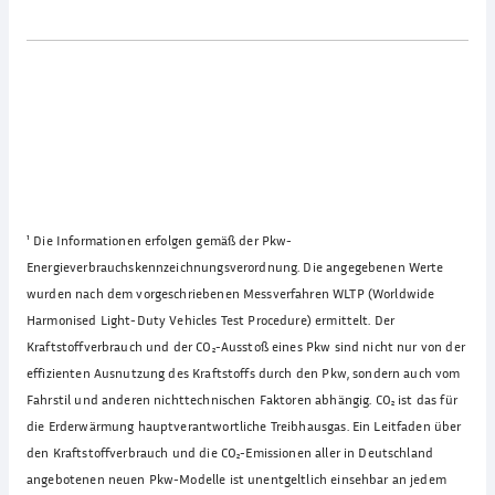
¹
Die Informationen erfolgen gemäß der Pkw-
Energieverbrauchskennzeichnungsverordnung. Die angegebenen Werte
wurden nach dem vorgeschriebenen Messverfahren WLTP (Worldwide
Harmonised Light-Duty Vehicles Test Procedure) ermittelt. Der
Kraftstoffverbrauch und der CO₂-Ausstoß eines Pkw sind nicht nur von der
effizienten Ausnutzung des Kraftstoffs durch den Pkw, sondern auch vom
Fahrstil und anderen nichttechnischen Faktoren abhängig. CO₂ ist das für
die Erderwärmung hauptverantwortliche Treibhausgas. Ein Leitfaden über
den Kraftstoffverbrauch und die CO₂-Emissionen aller in Deutschland
angebotenen neuen Pkw-Modelle ist unentgeltlich einsehbar an jedem