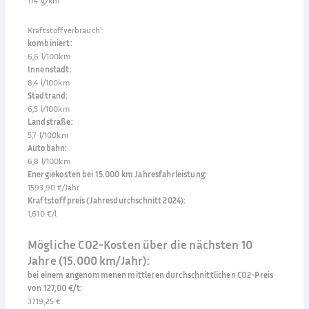
174 g/km
Kraftstoffverbrauch¹
:
kombiniert
:
6,6 l/100km
Innenstadt
:
8,4 l/100km
Stadtrand
:
6,5 l/100km
Landstraße
:
5,7 l/100km
Autobahn
:
6,8 l/100km
Energiekosten bei 15.000 km Jahresfahrleistung
:
1593,90 €/Jahr
Kraftstoffpreis (Jahresdurchschnitt 2024)
:
1,610 €/l
Mögliche CO2-Kosten über die nächsten 10
Jahre (15.000 km/Jahr):
bei einem angenommenen mittleren durchschnittlichen CO2-Preis
von 127,00 €/t
:
3719,25 €