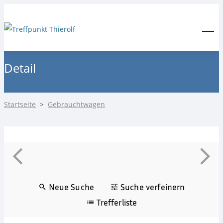
24-Stunden Notdienst
0171 3685550
Menu
Detail
Startseite
>
Gebrauchtwagen
Neue Suche
Suche verfeinern
Trefferliste