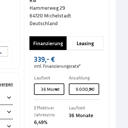
KG
Hammerweg 29
64720
Michelstadt
Deutschland
Finanzierung
Leasing
339,- €
mtl. Finanzierungsrate²
Laufzeit
Anzahlung
rbergen
36
Monate
9.000,00 €
Effektiver
Laufzeit
Jahreszins
36
Monate
6,49%