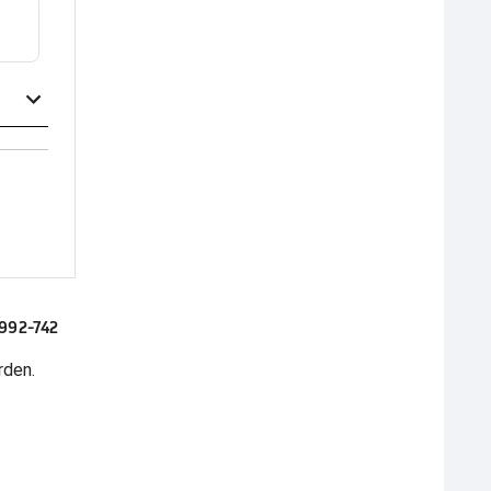
992-742
rden.