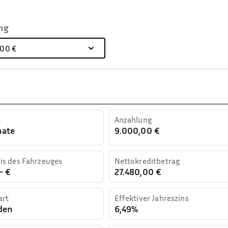
ng
,00 €
t
Anzahlung
nate
9.000,00 €
is des Fahrzeuges
Nettokreditbetrag
- €
27.480,00 €
art
Effektiver Jahreszins
den
6,49%