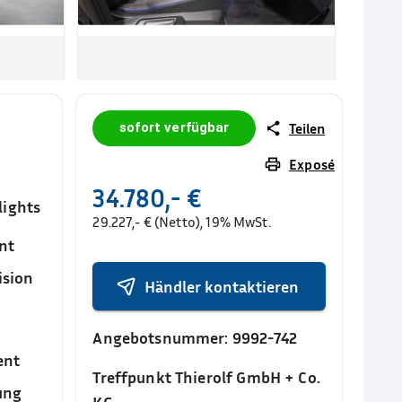
sofort verfügbar
Teilen
Exposé
34.780,- €
lights
29.227,- € (Netto), 19% MwSt.
nt
ision
Händler kontaktieren
Angebotsnummer:
9992-742
ent
Treffpunkt Thierolf GmbH + Co.
ung