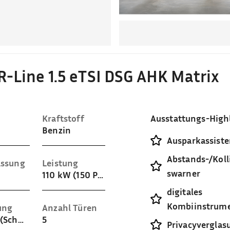
R-Line 1.5 eTSI DSG AHK Matrix
Kraftstoff
Ausstattungs-High
Benzin
Ausparkassiste
Abstands-/Koll
assung
Leistung
swarner
110 kW (150 PS)
digitales
Kombiinstrum
ung
Anzahl Türen
Velours (Schwarz)
5
Privacyverglas