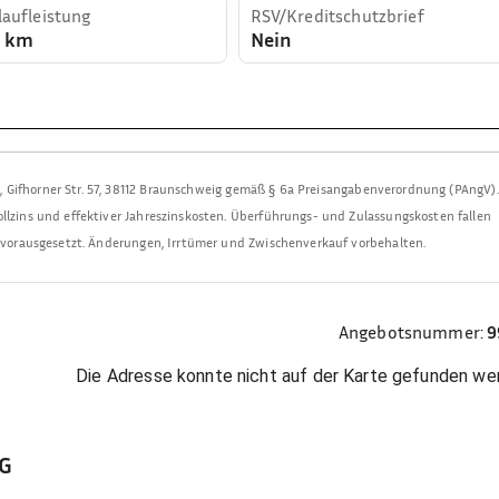
aufleistung
RSV/Kreditschutzbrief
0 km
Nein
H
,
Gifhorner Str. 57, 38112 Braunschweig
gemäß § 6a Preisangabenverordnung (PAngV).
llzins und effektiver Jahreszinskosten. Überführungs- und Zulassungskosten fallen
t vorausgesetzt. Änderungen, Irrtümer und Zwischenverkauf vorbehalten.
Angebotsnummer:
9
Die Adresse konnte nicht auf der Karte gefunden we
KG