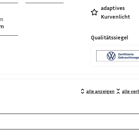
adaptives
Kurvenlicht
um
cm
Qualitätssiegel
alle anzeigen
alle ve