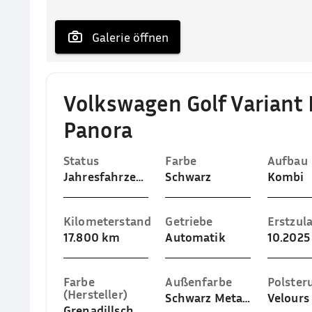
 Galerie öffnen
Volkswagen Golf Variant 
Panora
Status
Farbe
Aufbau
Jahresfahrzeug
Schwarz
Kombi
Kilometerstand
Getriebe
Erstzul
17.800 km
Automatik
10.2025
Farbe
Außenfarbe
Polster
(Hersteller)
Schwarz Metallic (Grenadillschwarz Metallic)
Grenadillschwarz Metallic