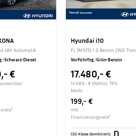
 KONA
Hyundai i10
end 48V Automatik
FL (MY25) 1.0 Benzin 2WD Tren
Komfortpaket
g.
•
Schwarz
•
Diesel
Vorführfzg.
•
Grün
•
Benzin
,- €
17.480,- €
ausweisbar
14.689,- € (Netto), 19%
MwSt.
199,- €
srate²
mtl.
Finanzierungsrate²
D
CO2-Klasse (kombiniert)
: