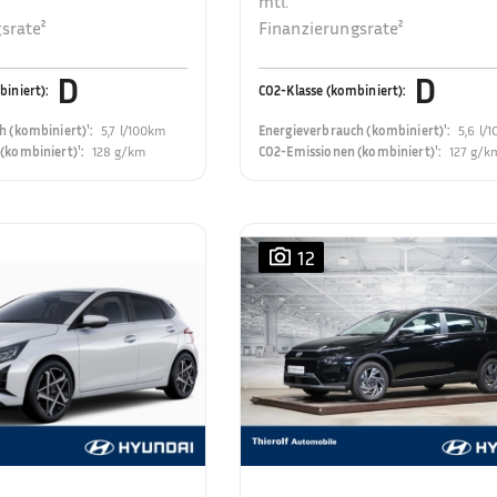
mtl.
srate²
Finanzierungsrate²
D
D
biniert)
:
CO2-Klasse (kombiniert)
:
h (kombiniert)¹
:
5,7 l/100km
Energieverbrauch (kombiniert)¹
:
5,6 l/
(kombiniert)¹
:
128 g/km
CO2-Emissionen (kombiniert)¹
:
127 g/k
12