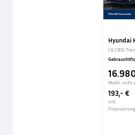
Hyundai
1.6 CRDi Tr
Gebrauchtfz
16.980
MwSt. nicht 
193,- €
mtl.
Finanzierung