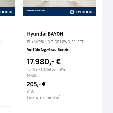
Hyundai BAYON
d
FL (MY25) 1.0 T-GDI 2WD SELECT
Vorführfzg.
•
Grau
•
Benzin
17.980,- €
15.109,- € (Netto), 19%
MwSt.
205,- €
mtl.
Finanzierungsrate²