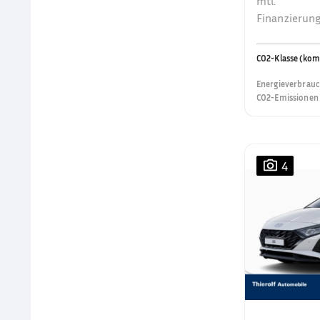
mtl.
Finanzierung
CO2-Klasse (kom
Energieverbrauc
CO2-Emissionen 
4