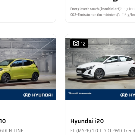
Energieverbrauch (kombiniert)¹
:
5,1 l/
CO2-Emissionen (kombiniert)¹
:
116 g/k
12
i10
Hyundai i20
-GDI N LINE
FL (MY26) 1.0 T-GDI 2WD Tren