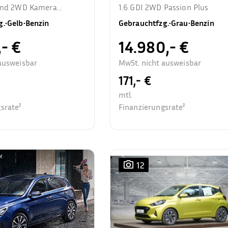
rend 2WD Kamera
1.6 GDI 2WD Passion Plus
zhzg.
g.
•
Gelb
•
Benzin
Gebrauchtfzg.
•
Grau
•
Benzin
,- €
14.980,- €
ausweisbar
MwSt. nicht ausweisbar
171,- €
mtl.
srate²
Finanzierungsrate²
12