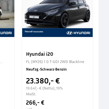
Hyundai i20
d
FL (MY26) 1.0 T-GDI 2WD Blackline
Neufzg.
•
Schwarz
•
Benzin
23.380,- €
19.647,- € (Netto), 19%
MwSt.
266,- €