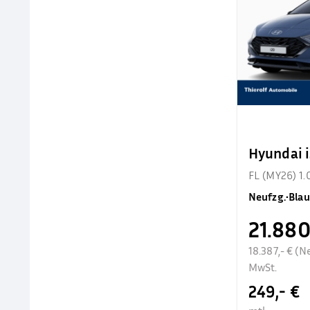
Hyundai 
FL (MY26) 1.
Neufzg.
•
Blau
21.880
18.387,- € (N
MwSt.
249,- €