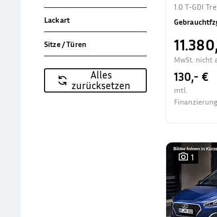
1.0 T-GDI T
Allwetter Sit
Lackart
Gebrauchtfz
11.380
Sitze / Türen
MwSt. nicht 
Alles
130,- €
zurücksetzen
mtl.
Finanzierung
1