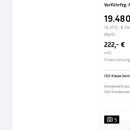
Vorführfzg.
•
19.480
16.370,- € (N
MwSt.
222,- €
mtl.
Finanzierung
CO2-Klasse (kom
Energieverbrauc
CO2-Emissionen 
5