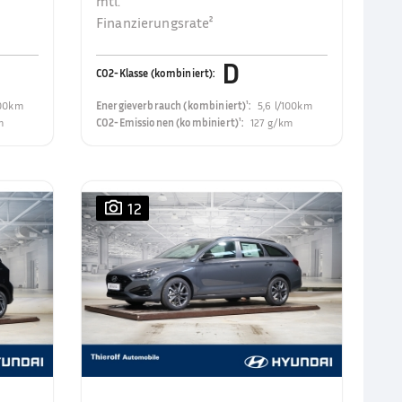
mtl.
Finanzierungsrate²
D
CO2-Klasse (kombiniert)
:
100km
Energieverbrauch (kombiniert)¹
:
5,6 l/100km
m
CO2-Emissionen (kombiniert)¹
:
127 g/km
12