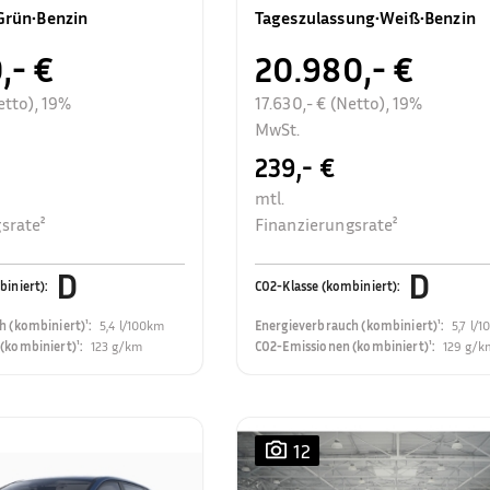
Rückfahrkamera
Grün
•
Benzin
Tageszulassung
•
Weiß
•
Benzin
,- €
20.980,- €
etto), 19%
17.630,- € (Netto), 19%
MwSt.
239,- €
mtl.
srate²
Finanzierungsrate²
D
D
biniert)
:
CO2-Klasse (kombiniert)
:
h (kombiniert)¹
:
5,4 l/100km
Energieverbrauch (kombiniert)¹
:
5,7 l/
(kombiniert)¹
:
123 g/km
CO2-Emissionen (kombiniert)¹
:
129 g/k
12