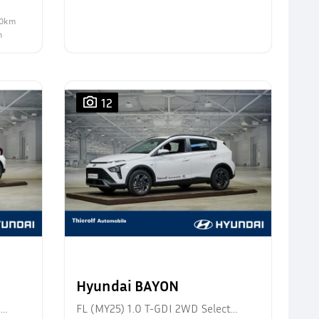
100km
m
12
Hyundai BAYON
d
FL (MY25) 1.0 T-GDI 2WD Select