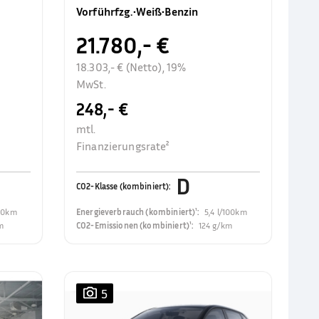
Rückfahrkamer
Vorführfzg.
•
Weiß
•
Benzin
21.780,- €
18.303,- € (Netto), 19%
MwSt.
248,- €
mtl.
Finanzierungsrate²
D
CO2-Klasse (kombiniert)
:
100km
Energieverbrauch (kombiniert)¹
:
5,4 l/100km
m
CO2-Emissionen (kombiniert)¹
:
124 g/km
5