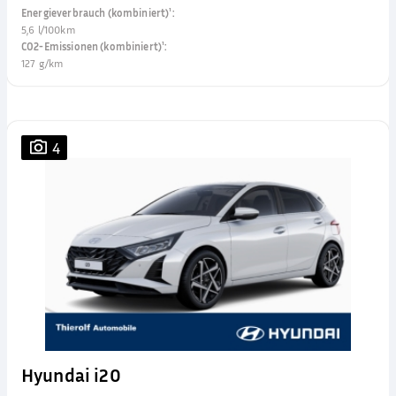
Energieverbrauch (kombiniert)¹
:
5,6 l/100km
CO2-Emissionen (kombiniert)¹
:
127 g/km
4
Hyundai i20