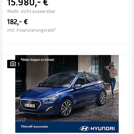
15.980,- €
MwSt. nicht ausweisbar
182,- €
mtl. Finanzierungsrate²
1