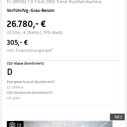
FL (MY26) 1.0 T-Gdi 2WD Trend Rückfahrkamera
Vorführfzg.
•
Grau
•
Benzin
26.780,- €
22.504,- € (Netto), 19% MwSt.
305,- €
mtl. Finanzierungsrate²
CO2-Klasse (kombiniert)
:
D
Energieverbrauch (kombiniert)¹
:
5,7 l/100km
CO2-Emissionen (kombiniert)¹
:
129 g/km
NEU
13