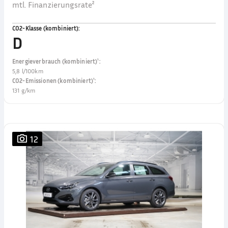
mtl. Finanzierungsrate²
CO2-Klasse (kombiniert)
:
D
Energieverbrauch (kombiniert)¹
:
5,8 l/100km
CO2-Emissionen (kombiniert)¹
:
131 g/km
12