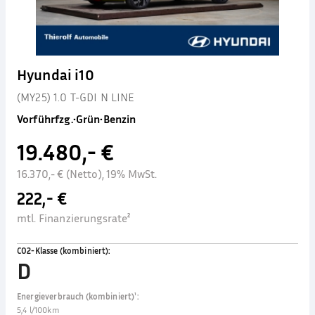
Hyundai i10
(MY25) 1.0 T-GDI N LINE
Vorführfzg.
•
Grün
•
Benzin
19.480,- €
16.370,- € (Netto), 19% MwSt.
222,- €
mtl. Finanzierungsrate²
CO2-Klasse (kombiniert)
:
D
Energieverbrauch (kombiniert)¹
:
5,4 l/100km