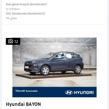
Energieverbrauch (kombiniert)¹
:
5,1 l/100km
CO2-Emissionen (kombiniert)¹
:
116 g/km
12
Hyundai BAYON