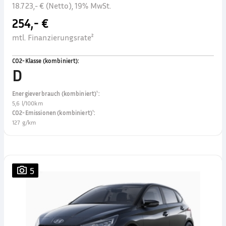
18.723,- € (Netto), 19% MwSt.
254,- €
mtl. Finanzierungsrate²
CO2-Klasse (kombiniert)
:
D
Energieverbrauch (kombiniert)¹
:
5,6 l/100km
CO2-Emissionen (kombiniert)¹
:
127 g/km
5