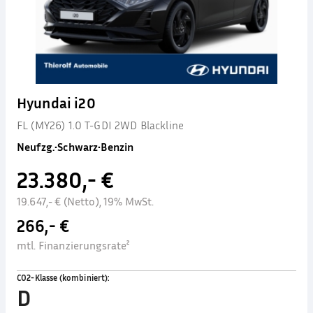
Hyundai i20
FL (MY26) 1.0 T-GDI 2WD Blackline
Neufzg.
•
Schwarz
•
Benzin
23.380,- €
19.647,- € (Netto), 19% MwSt.
266,- €
mtl. Finanzierungsrate²
CO2-Klasse (kombiniert)
:
D