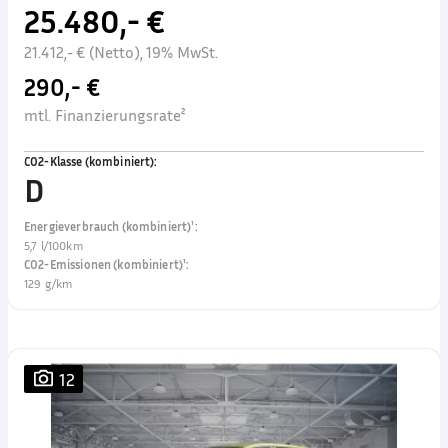
25.480,- €
21.412,- € (Netto), 19% MwSt.
290,- €
mtl. Finanzierungsrate²
CO2-Klasse (kombiniert)
:
D
Energieverbrauch (kombiniert)¹
:
5,7 l/100km
CO2-Emissionen (kombiniert)¹
:
129 g/km
12