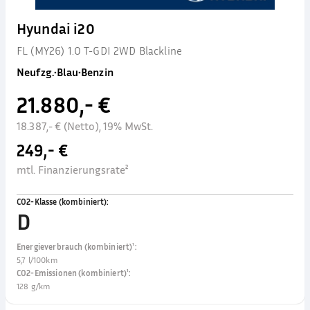
Hyundai i20
FL (MY26) 1.0 T-GDI 2WD Blackline
Neufzg.
•
Blau
•
Benzin
21.880,- €
18.387,- € (Netto), 19% MwSt.
249,- €
mtl. Finanzierungsrate²
CO2-Klasse (kombiniert)
:
D
Energieverbrauch (kombiniert)¹
:
5,7 l/100km
CO2-Emissionen (kombiniert)¹
:
128 g/km