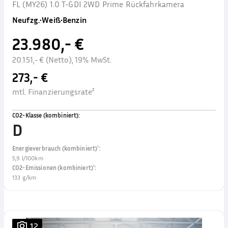
FL (MY26) 1.0 T-GDI 2WD Prime Rückfahrkamera
Neufzg.
•
Weiß
•
Benzin
23.980,- €
20.151,- € (Netto), 19% MwSt.
273,- €
mtl. Finanzierungsrate²
CO2-Klasse (kombiniert)
:
D
Energieverbrauch (kombiniert)¹
:
5,9 l/100km
CO2-Emissionen (kombiniert)¹
:
133 g/km
12