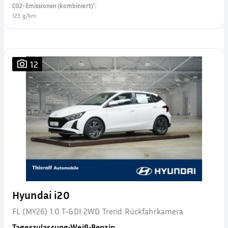
CO2-Emissionen (kombiniert)¹
:
123 g/km
12
Hyundai i20
FL (MY26) 1.0 T-GDI 2WD Trend Rückfahrkamera
Tageszulassung
•
Weiß
•
Benzin