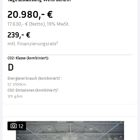
20.980,- €
17.630,- € (Netto), 19% MwSt.
239,- €
mtl. Finanzierungsrate²
CO2-Klasse (kombiniert)
:
D
Energieverbrauch (kombiniert)¹
:
5,7 l/100km
CO2-Emissionen (kombiniert)¹
:
129 g/km
12