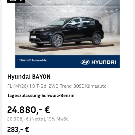
Hyundai BAYON
FL (MY26) 1.0 T-Gdi 2WD Trend BOSE Klimaauto
Tageszulassung
•
Schwarz
•
Benzin
24.880,- €
20.908,- € (Netto), 19% MwSt.
283,- €