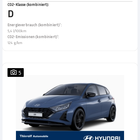
CO2-Klasse (kombiniert)
:
D
Energieverbrauch (kombiniert)¹
:
5,4 l/100km
CO2-Emissionen (kombiniert)¹
:
124 g/km
5