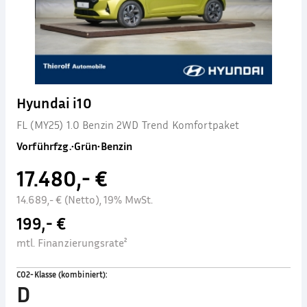
Hyundai i10
FL (MY25) 1.0 Benzin 2WD Trend Komfortpaket
Vorführfzg.
•
Grün
•
Benzin
17.480,- €
14.689,- € (Netto), 19% MwSt.
199,- €
mtl. Finanzierungsrate²
CO2-Klasse (kombiniert)
:
D