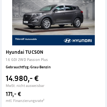
Hyundai TUCSON
1.6 GDI 2WD Passion Plus
Gebrauchtfzg.
•
Grau
•
Benzin
14.980,- €
MwSt. nicht ausweisbar
171,- €
mtl. Finanzierungsrate²