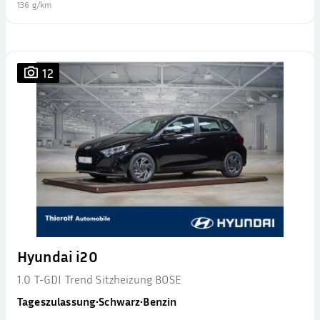
136 g/km
12
Hyundai i20
1.0 T-GDI Trend Sitzheizung BOSE
Tageszulassung
•
Schwarz
•
Benzin