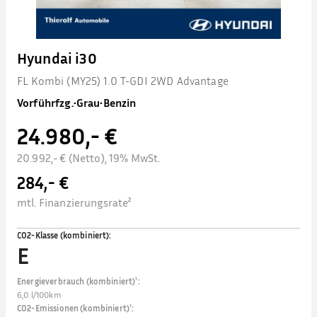
Hyundai i30
FL Kombi (MY25) 1.0 T-GDI 2WD Advantage
Vorführfzg.
•
Grau
•
Benzin
24.980,- €
20.992,- € (Netto), 19% MwSt.
284,- €
mtl. Finanzierungsrate²
CO2-Klasse (kombiniert)
:
E
Energieverbrauch (kombiniert)¹
:
6,0 l/100km
CO2-Emissionen (kombiniert)¹
: