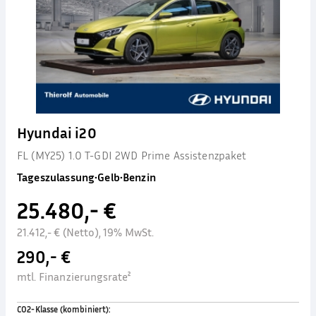
Hyundai i20
FL (MY25) 1.0 T-GDI 2WD Prime Assistenzpaket
Tageszulassung
•
Gelb
•
Benzin
25.480,- €
21.412,- € (Netto), 19% MwSt.
290,- €
mtl. Finanzierungsrate²
CO2-Klasse (kombiniert)
: