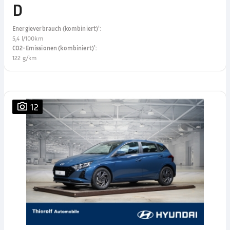
D
Energieverbrauch (kombiniert)¹
:
5,4 l/100km
CO2-Emissionen (kombiniert)¹
:
122 g/km
12