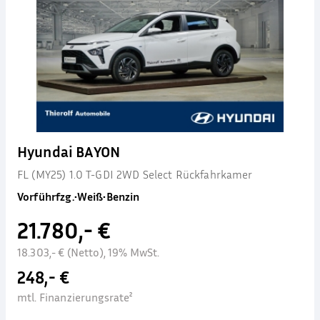
Hyundai BAYON
FL (MY25) 1.0 T-GDI 2WD Select Rückfahrkamer
Vorführfzg.
•
Weiß
•
Benzin
21.780,- €
18.303,- € (Netto), 19% MwSt.
248,- €
mtl. Finanzierungsrate²