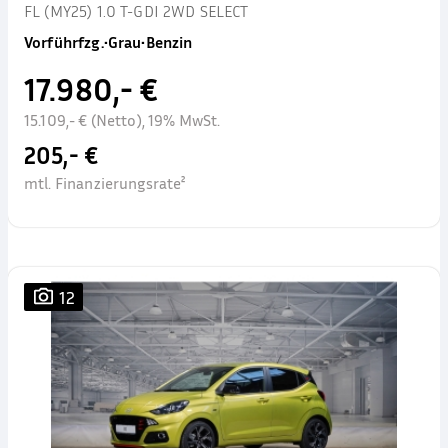
FL (MY25) 1.0 T-GDI 2WD SELECT
Vorführfzg.
•
Grau
•
Benzin
17.980,- €
15.109,- € (Netto), 19% MwSt.
205,- €
mtl. Finanzierungsrate²
12