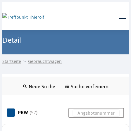
24-Stunden Notdienst
0171 3685550
Menu
Detail
Startseite
>
Gebrauchtwagen
Neue Suche
Suche verfeinern
PKW
(57)