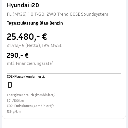
Hyundai i20
FL (MY26) 1.0 T-GDI 2WD Trend BOSE Soundsystem
Tageszulassung
•
Blau
•
Benzin
25.480,- €
21.412,- € (Netto), 19% MwSt.
290,- €
mtl. Finanzierungsrate²
CO2-Klasse (kombiniert)
:
D
Energieverbrauch (kombiniert)¹
:
5,7 l/100km
CO2-Emissionen (kombiniert)¹
:
129 g/km