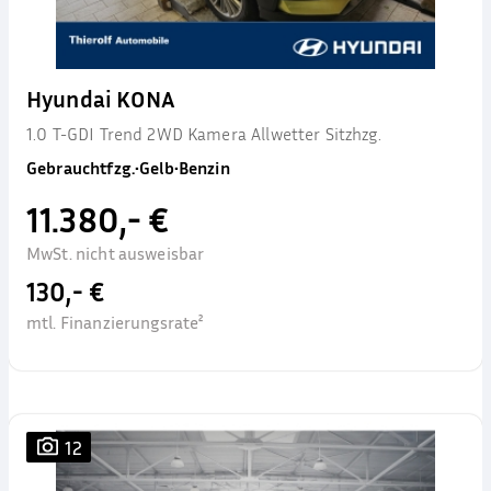
Hyundai KONA
1.0 T-GDI Trend 2WD Kamera Allwetter Sitzhzg.
Gebrauchtfzg.
•
Gelb
•
Benzin
11.380,- €
MwSt. nicht ausweisbar
130,- €
mtl. Finanzierungsrate²
12