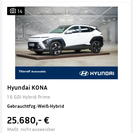
14
Hyundai KONA
1.6 GDI Hybrid Prime
Gebrauchtfzg.
•
Weiß
•
Hybrid
25.680,- €
MwSt. nicht ausweisbar