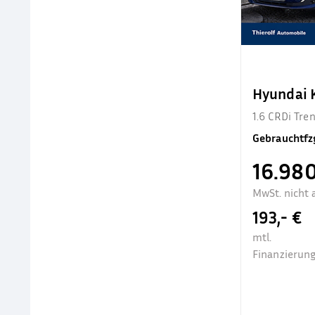
Hyundai
1.6 CRDi Tr
Gebrauchtfz
16.980
MwSt. nicht 
193,- €
mtl.
Finanzierung