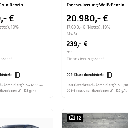
Rückfahrkamera
Grün
•
Benzin
Tageszulassung
•
Weiß
•
Benzin
,- €
20.980,- €
etto), 19%
17.630,- € (Netto), 19%
MwSt.
239,- €
mtl.
srate²
Finanzierungsrate²
D
D
biniert)
:
CO2-Klasse (kombiniert)
:
h (kombiniert)¹
:
5,4 l/100km
Energieverbrauch (kombiniert)¹
:
5,7 l/
(kombiniert)¹
:
123 g/km
CO2-Emissionen (kombiniert)¹
:
129 g/k
12