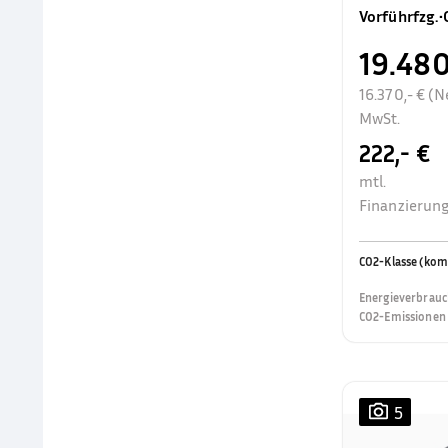
Vorführfzg.
•
19.480
16.370,- € (N
MwSt.
222,- €
mtl.
Finanzierung
CO2-Klasse (kom
Energieverbrauc
CO2-Emissionen 
5