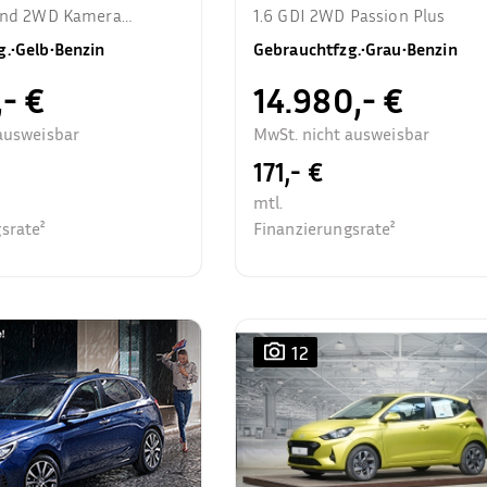
rend 2WD Kamera
1.6 GDI 2WD Passion Plus
zhzg.
g.
•
Gelb
•
Benzin
Gebrauchtfzg.
•
Grau
•
Benzin
,- €
14.980,- €
ausweisbar
MwSt. nicht ausweisbar
171,- €
mtl.
srate²
Finanzierungsrate²
12