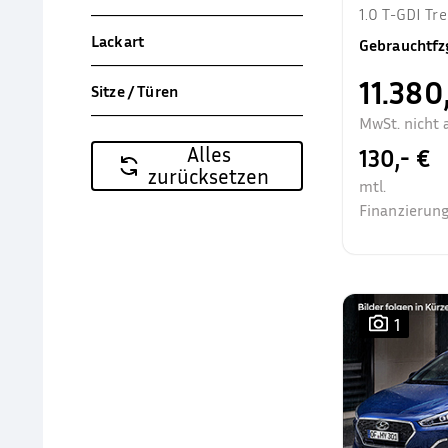
1.0 T-GDI T
Allwetter Sit
Lackart
Gebrauchtfz
11.380
Sitze / Türen
MwSt. nicht 
Alles
130,- €
zurücksetzen
mtl.
Finanzierung
1