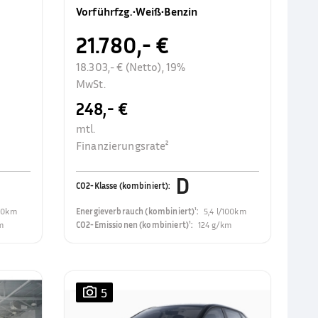
Rückfahrkamer
Vorführfzg.
•
Weiß
•
Benzin
21.780,- €
18.303,- € (Netto), 19%
MwSt.
248,- €
mtl.
Finanzierungsrate²
D
CO2-Klasse (kombiniert)
:
100km
Energieverbrauch (kombiniert)¹
:
5,4 l/100km
m
CO2-Emissionen (kombiniert)¹
:
124 g/km
5