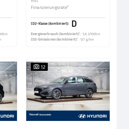
mtl.
Finanzierungsrate²
D
CO2-Klasse (kombiniert)
:
100km
Energieverbrauch (kombiniert)¹
:
5,6 l/100km
m
CO2-Emissionen (kombiniert)¹
:
127 g/km
12