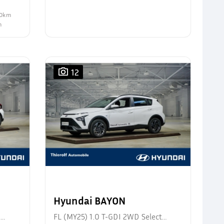
100km
m
12
Hyundai BAYON
d
FL (MY25) 1.0 T-GDI 2WD Select