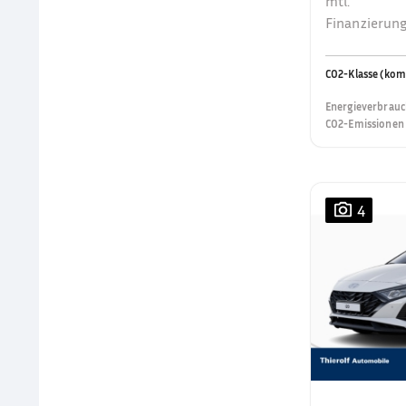
mtl.
Finanzierung
CO2-Klasse (kom
Energieverbrauc
CO2-Emissionen 
4