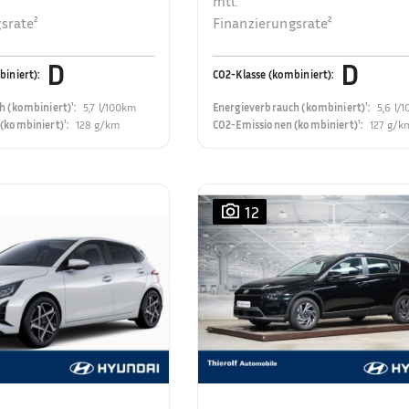
mtl.
srate²
Finanzierungsrate²
D
D
biniert)
:
CO2-Klasse (kombiniert)
:
h (kombiniert)¹
:
5,7 l/100km
Energieverbrauch (kombiniert)¹
:
5,6 l/
(kombiniert)¹
:
128 g/km
CO2-Emissionen (kombiniert)¹
:
127 g/k
12