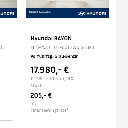
Hyundai BAYON
d
FL (MY25) 1.0 T-GDI 2WD SELECT
Vorführfzg.
•
Grau
•
Benzin
17.980,- €
15.109,- € (Netto), 19%
MwSt.
205,- €
mtl.
Finanzierungsrate²