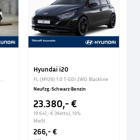
Hyundai i20
d
FL (MY26) 1.0 T-GDI 2WD Blackline
Neufzg.
•
Schwarz
•
Benzin
23.380,- €
19.647,- € (Netto), 19%
MwSt.
266,- €