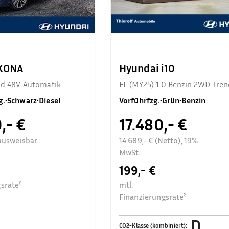
 KONA
Hyundai i10
end 48V Automatik
FL (MY25) 1.0 Benzin 2WD Tren
Komfortpaket
g.
•
Schwarz
•
Diesel
Vorführfzg.
•
Grün
•
Benzin
,- €
17.480,- €
ausweisbar
14.689,- € (Netto), 19%
MwSt.
199,- €
srate²
mtl.
Finanzierungsrate²
D
CO2-Klasse (kombiniert)
: