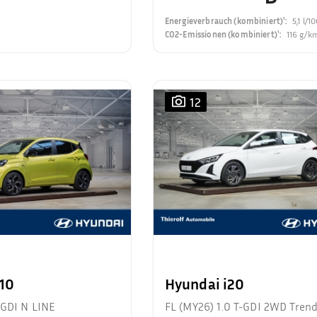
Energieverbrauch (kombiniert)¹
:
5,1 l/
CO2-Emissionen (kombiniert)¹
:
116 g/k
12
i10
Hyundai i20
-GDI N LINE
FL (MY26) 1.0 T-GDI 2WD Tren