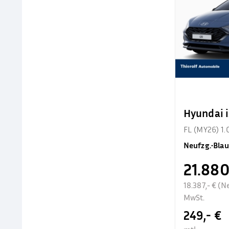
Hyundai 
FL (MY26) 1.
Neufzg.
•
Blau
21.880
18.387,- € (N
MwSt.
249,- €