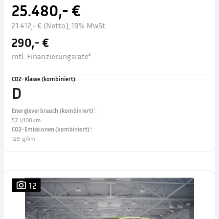
25.480,- €
21.412,- € (Netto), 19% MwSt.
290,- €
mtl. Finanzierungsrate²
CO2-Klasse (kombiniert)
:
D
Energieverbrauch (kombiniert)¹
:
5,7 l/100km
CO2-Emissionen (kombiniert)¹
:
129 g/km
12