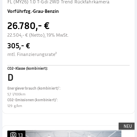
FL (MY26) 1.0 T-Gdi 2WD Trend Rückfahrkamera
Vorführfzg.
•
Grau
•
Benzin
26.780,- €
22.504,- € (Netto), 19% MwSt.
305,- €
mtl. Finanzierungsrate²
CO2-Klasse (kombiniert)
:
D
Energieverbrauch (kombiniert)¹
:
5,7 l/100km
CO2-Emissionen (kombiniert)¹
:
129 g/km
NEU
13