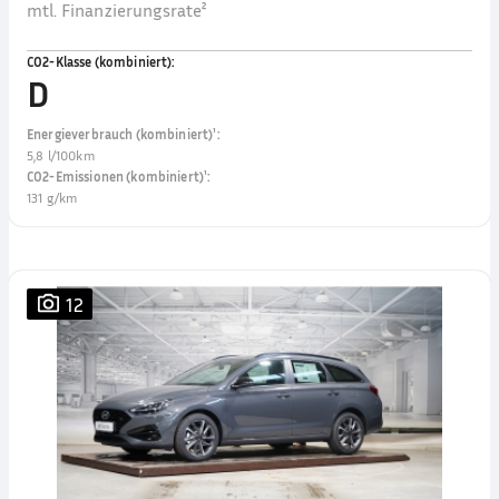
mtl. Finanzierungsrate²
CO2-Klasse (kombiniert)
:
D
Energieverbrauch (kombiniert)¹
:
5,8 l/100km
CO2-Emissionen (kombiniert)¹
:
131 g/km
12