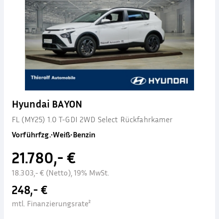
Hyundai BAYON
FL (MY25) 1.0 T-GDI 2WD Select Rückfahrkamer
Vorführfzg.
•
Weiß
•
Benzin
21.780,- €
18.303,- € (Netto), 19% MwSt.
248,- €
mtl. Finanzierungsrate²