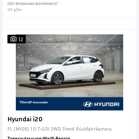
CO2-Emissionen (kombiniert)¹
:
123 g/km
12
Hyundai i20
FL (MY26) 1.0 T-GDI 2WD Trend Rückfahrkamera
Tageszulassung
•
Weiß
•
Benzin