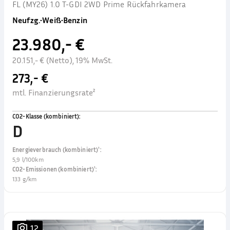
FL (MY26) 1.0 T-GDI 2WD Prime Rückfahrkamera
Neufzg.
•
Weiß
•
Benzin
23.980,- €
20.151,- € (Netto), 19% MwSt.
273,- €
mtl. Finanzierungsrate²
CO2-Klasse (kombiniert)
:
D
Energieverbrauch (kombiniert)¹
:
5,9 l/100km
CO2-Emissionen (kombiniert)¹
:
133 g/km
12