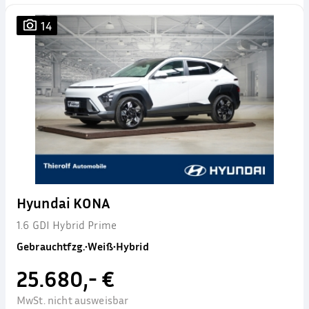
14
Hyundai KONA
1.6 GDI Hybrid Prime
Gebrauchtfzg.
•
Weiß
•
Hybrid
25.680,- €
MwSt. nicht ausweisbar