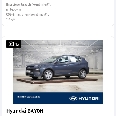
Energieverbrauch (kombiniert)¹
:
5,1 l/100km
CO2-Emissionen (kombiniert)¹
:
116 g/km
12
Hyundai BAYON