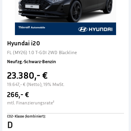
Hyundai i20
FL (MY26) 1.0 T-GDI 2WD Blackline
Neufzg.
•
Schwarz
•
Benzin
23.380,- €
19.647,- € (Netto), 19% MwSt.
266,- €
mtl. Finanzierungsrate²
CO2-Klasse (kombiniert)
:
D