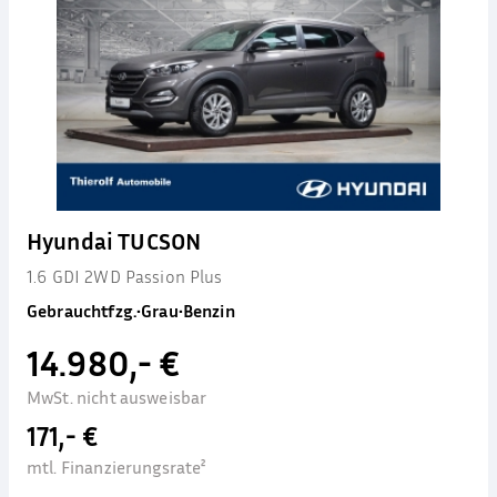
Hyundai TUCSON
1.6 GDI 2WD Passion Plus
Gebrauchtfzg.
•
Grau
•
Benzin
14.980,- €
MwSt. nicht ausweisbar
171,- €
mtl. Finanzierungsrate²