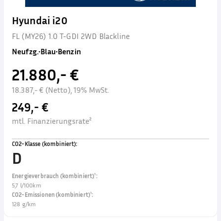
Hyundai i20
FL (MY26) 1.0 T-GDI 2WD Blackline
Neufzg.
•
Blau
•
Benzin
21.880,- €
18.387,- € (Netto), 19% MwSt.
249,- €
mtl. Finanzierungsrate²
CO2-Klasse (kombiniert)
:
D
Energieverbrauch (kombiniert)¹
:
5,7 l/100km
CO2-Emissionen (kombiniert)¹
:
128 g/km