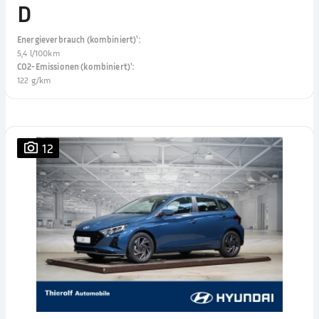
D
Energieverbrauch (kombiniert)¹
:
5,4 l/100km
CO2-Emissionen (kombiniert)¹
:
122 g/km
12