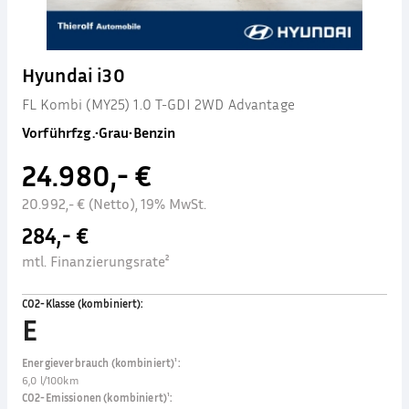
Hyundai i30
FL Kombi (MY25) 1.0 T-GDI 2WD Advantage
Vorführfzg.
•
Grau
•
Benzin
24.980,- €
20.992,- € (Netto), 19% MwSt.
284,- €
mtl. Finanzierungsrate²
CO2-Klasse (kombiniert)
:
E
Energieverbrauch (kombiniert)¹
:
6,0 l/100km
CO2-Emissionen (kombiniert)¹
: