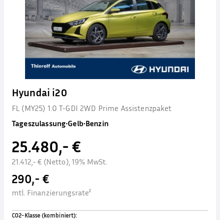
Hyundai i20
FL (MY25) 1.0 T-GDI 2WD Prime Assistenzpaket
Tageszulassung
•
Gelb
•
Benzin
25.480,- €
21.412,- € (Netto), 19% MwSt.
290,- €
mtl. Finanzierungsrate²
CO2-Klasse (kombiniert)
: