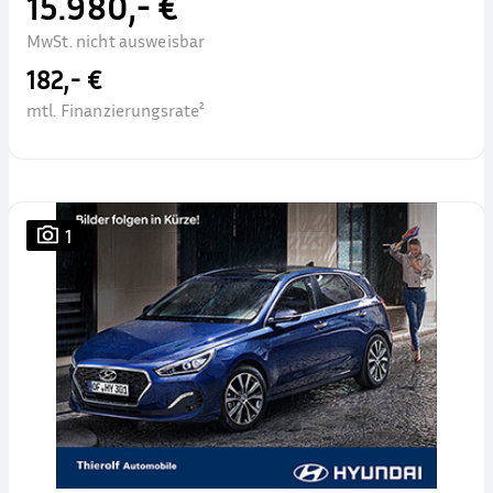
15.980,- €
MwSt. nicht ausweisbar
182,- €
mtl. Finanzierungsrate²
1