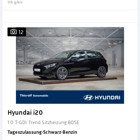
136 g/km
12
Hyundai i20
1.0 T-GDI Trend Sitzheizung BOSE
Tageszulassung
•
Schwarz
•
Benzin