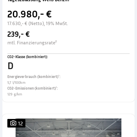
20.980,- €
17.630,- € (Netto), 19% MwSt.
239,- €
mtl. Finanzierungsrate²
CO2-Klasse (kombiniert)
:
D
Energieverbrauch (kombiniert)¹
:
5,7 l/100km
CO2-Emissionen (kombiniert)¹
:
129 g/km
12