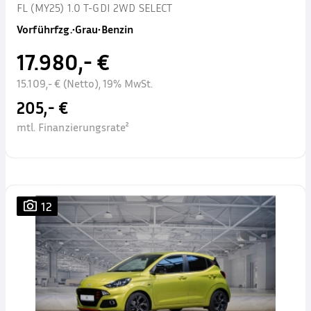
FL (MY25) 1.0 T-GDI 2WD SELECT
Vorführfzg.
•
Grau
•
Benzin
17.980,- €
15.109,- € (Netto), 19% MwSt.
205,- €
mtl. Finanzierungsrate²
12