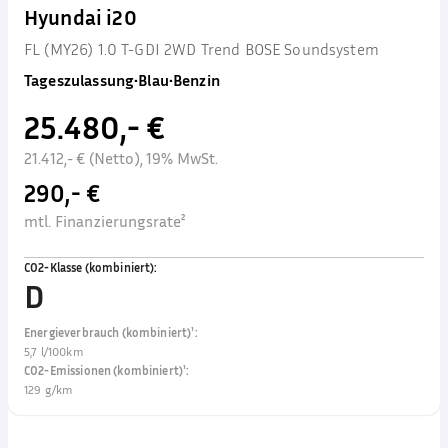
Hyundai i20
FL (MY26) 1.0 T-GDI 2WD Trend BOSE Soundsystem
Tageszulassung
•
Blau
•
Benzin
25.480,- €
21.412,- € (Netto), 19% MwSt.
290,- €
mtl. Finanzierungsrate²
CO2-Klasse (kombiniert)
:
D
Energieverbrauch (kombiniert)¹
:
5,7 l/100km
CO2-Emissionen (kombiniert)¹
:
129 g/km