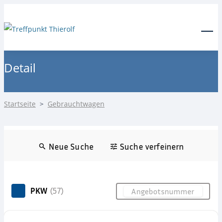
24-Stunden Notdienst
0171 3685550
Menu
Detail
Startseite
>
Gebrauchtwagen
Neue Suche
Suche verfeinern
PKW
(57)