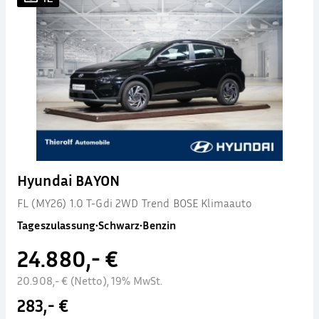
Hyundai BAYON
FL (MY26) 1.0 T-Gdi 2WD Trend BOSE Klimaauto
Tageszulassung
•
Schwarz
•
Benzin
24.880,- €
20.908,- € (Netto), 19% MwSt.
283,- €