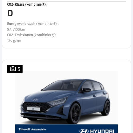
CO2-Klasse (kombiniert)
:
D
Energieverbrauch (kombiniert)¹
:
5,4 l/100km
CO2-Emissionen (kombiniert)¹
:
124 g/km
5