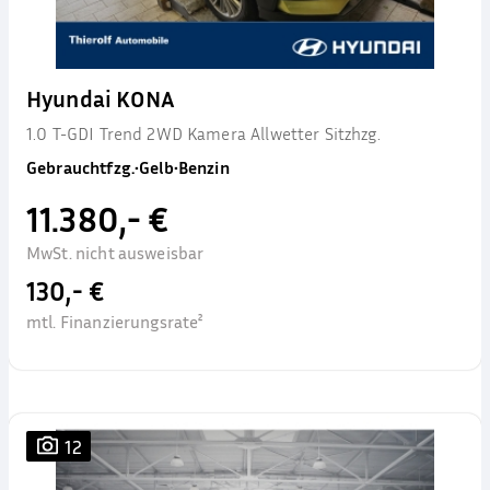
Hyundai KONA
1.0 T-GDI Trend 2WD Kamera Allwetter Sitzhzg.
Gebrauchtfzg.
•
Gelb
•
Benzin
11.380,- €
MwSt. nicht ausweisbar
130,- €
mtl. Finanzierungsrate²
12