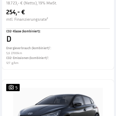
18.723,- € (Netto), 19% MwSt.
254,- €
mtl. Finanzierungsrate²
CO2-Klasse (kombiniert)
:
D
Energieverbrauch (kombiniert)¹
:
5,6 l/100km
CO2-Emissionen (kombiniert)¹
:
127 g/km
5