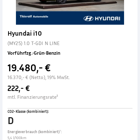
Hyundai i10
(MY25) 1.0 T-GDI N LINE
Vorführfzg.
•
Grün
•
Benzin
19.480,- €
16.370,- € (Netto), 19% MwSt.
222,- €
mtl. Finanzierungsrate²
CO2-Klasse (kombiniert)
:
D
Energieverbrauch (kombiniert)¹
:
5,4 l/100km