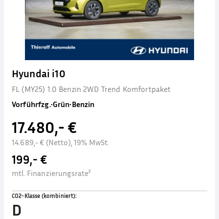
Hyundai i10
FL (MY25) 1.0 Benzin 2WD Trend Komfortpaket
Vorführfzg.
•
Grün
•
Benzin
17.480,- €
14.689,- € (Netto), 19% MwSt.
199,- €
mtl. Finanzierungsrate²
CO2-Klasse (kombiniert)
:
D