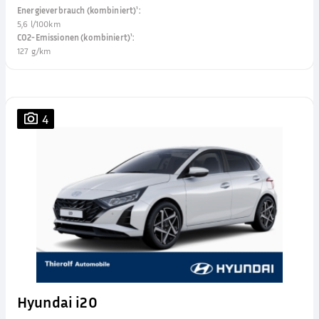
Energieverbrauch (kombiniert)¹
:
5,6 l/100km
CO2-Emissionen (kombiniert)¹
:
127 g/km
4
Hyundai i20