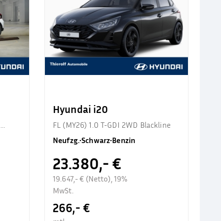
Hyundai i20
d
FL (MY26) 1.0 T-GDI 2WD Blackline
Neufzg.
•
Schwarz
•
Benzin
23.380,- €
19.647,- € (Netto), 19%
MwSt.
266,- €