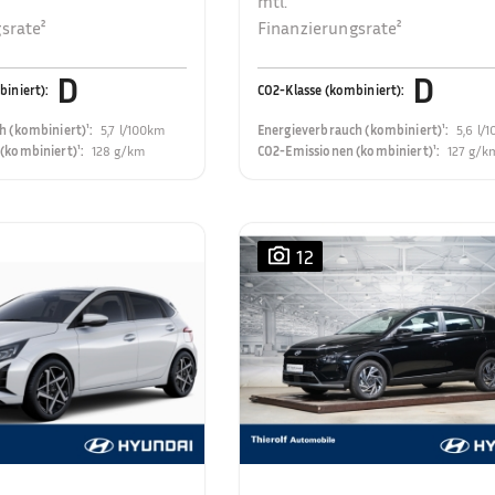
mtl.
srate²
Finanzierungsrate²
D
D
biniert)
:
CO2-Klasse (kombiniert)
:
h (kombiniert)¹
:
5,7 l/100km
Energieverbrauch (kombiniert)¹
:
5,6 l/
(kombiniert)¹
:
128 g/km
CO2-Emissionen (kombiniert)¹
:
127 g/k
12