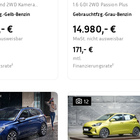
rend 2WD Kamera
1.6 GDI 2WD Passion Plus
zhzg.
g.
•
Gelb
•
Benzin
Gebrauchtfzg.
•
Grau
•
Benzin
,- €
14.980,- €
ausweisbar
MwSt. nicht ausweisbar
171,- €
mtl.
srate²
Finanzierungsrate²
12