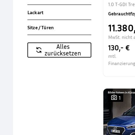
1.0 T-GDI T
Allwetter Sit
Lackart
Gebrauchtfz
11.380
Sitze / Türen
MwSt. nicht 
Alles
130,- €
zurücksetzen
mtl.
Finanzierung
1