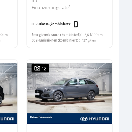
mtl.
Finanzierungsrate²
D
CO2-Klasse (kombiniert)
:
100km
Energieverbrauch (kombiniert)¹
:
5,6 l/100km
m
CO2-Emissionen (kombiniert)¹
:
127 g/km
12