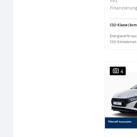
mtl.
Finanzierung
CO2-Klasse (kom
Energieverbrauc
CO2-Emissionen 
4