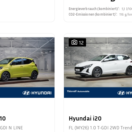
Energieverbrauch (kombiniert)¹
:
5,1 l/
CO2-Emissionen (kombiniert)¹
:
116 g/k
12
i10
Hyundai i20
-GDI N LINE
FL (MY26) 1.0 T-GDI 2WD Tren