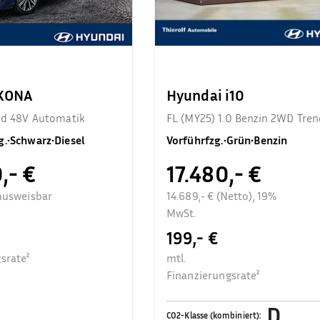
 KONA
Hyundai i10
end 48V Automatik
FL (MY25) 1.0 Benzin 2WD Tren
Komfortpaket
g.
•
Schwarz
•
Diesel
Vorführfzg.
•
Grün
•
Benzin
,- €
17.480,- €
ausweisbar
14.689,- € (Netto), 19%
MwSt.
199,- €
srate²
mtl.
Finanzierungsrate²
D
CO2-Klasse (kombiniert)
: