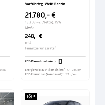
Rückfahrkamer
Vorführfzg.
•
Weiß
•
Benzin
21.780,- €
18.303,- € (Netto), 19%
MwSt.
248,- €
mtl.
Finanzierungsrate²
D
CO2-Klasse (kombiniert)
:
100km
Energieverbrauch (kombiniert)¹
:
5,4 l/100km
m
CO2-Emissionen (kombiniert)¹
:
124 g/km
5