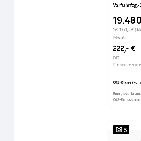
Vorführfzg.
•
19.480
16.370,- € (N
MwSt.
222,- €
mtl.
Finanzierung
CO2-Klasse (kom
Energieverbrauc
CO2-Emissionen 
5