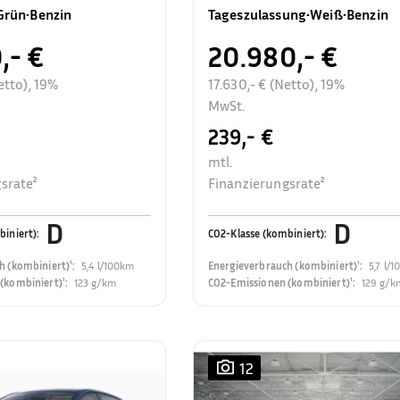
Rückfahrkamera
Grün
•
Benzin
Tageszulassung
•
Weiß
•
Benzin
,- €
20.980,- €
etto), 19%
17.630,- € (Netto), 19%
MwSt.
239,- €
mtl.
srate²
Finanzierungsrate²
D
D
biniert)
:
CO2-Klasse (kombiniert)
:
h (kombiniert)¹
:
5,4 l/100km
Energieverbrauch (kombiniert)¹
:
5,7 l/
(kombiniert)¹
:
123 g/km
CO2-Emissionen (kombiniert)¹
:
129 g/k
12