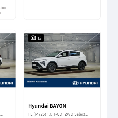
100km
m
12
Hyundai BAYON
d
FL (MY25) 1.0 T-GDI 2WD Select