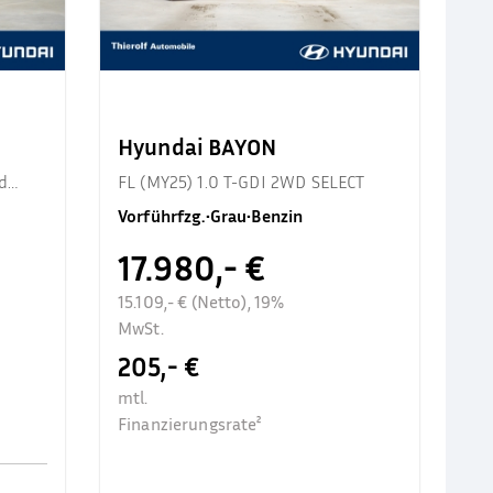
Hyundai BAYON
d
FL (MY25) 1.0 T-GDI 2WD SELECT
Vorführfzg.
•
Grau
•
Benzin
17.980,- €
15.109,- € (Netto), 19%
MwSt.
205,- €
mtl.
Finanzierungsrate²