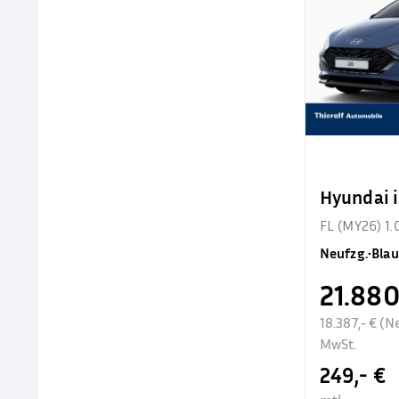
Hyundai 
FL (MY26) 1.
Neufzg.
•
Blau
21.880
18.387,- € (N
MwSt.
249,- €