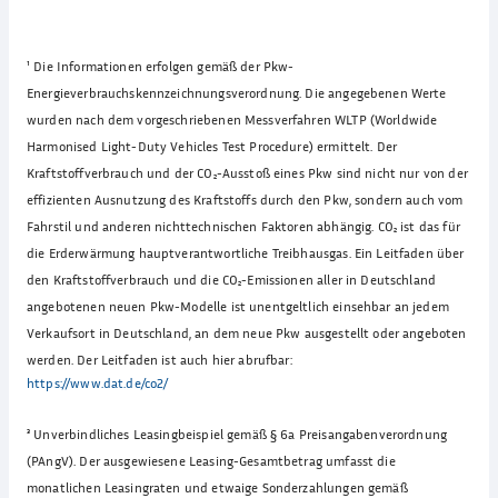
¹
Die Informationen erfolgen gemäß der Pkw-
Energieverbrauchskennzeichnungsverordnung. Die angegebenen Werte
wurden nach dem vorgeschriebenen Messverfahren WLTP (Worldwide
Harmonised Light-Duty Vehicles Test Procedure) ermittelt. Der
Kraftstoffverbrauch und der CO₂-Ausstoß eines Pkw sind nicht nur von der
effizienten Ausnutzung des Kraftstoffs durch den Pkw, sondern auch vom
Fahrstil und anderen nichttechnischen Faktoren abhängig. CO₂ ist das für
die Erderwärmung hauptverantwortliche Treibhausgas. Ein Leitfaden über
den Kraftstoffverbrauch und die CO₂-Emissionen aller in Deutschland
angebotenen neuen Pkw-Modelle ist unentgeltlich einsehbar an jedem
Verkaufsort in Deutschland, an dem neue Pkw ausgestellt oder angeboten
werden. Der Leitfaden ist auch hier abrufbar:
https://www.dat.de/co2/
³
Unverbindliches Leasingbeispiel gemäß § 6a Preisangabenverordnung
(PAngV). Der ausgewiesene Leasing-Gesamtbetrag umfasst die
monatlichen Leasingraten und etwaige Sonderzahlungen gemäß