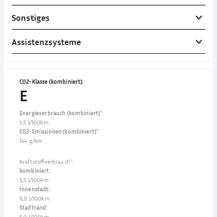
Sonstiges
Assistenzsysteme
CO2-Klasse (kombiniert)
:
E
Energieverbrauch (kombiniert)¹
:
5,5 l/100km
CO2-Emissionen (kombiniert)¹
:
144 g/km
Kraftstoffverbrauch¹
:
kombiniert
:
5,5 l/100km
Innenstadt
:
6,9 l/100km
Stadtrand
:
5,0 l/100km