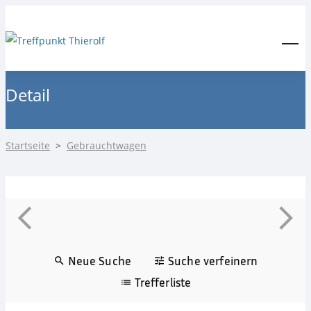
24-Stunden Notdienst
0171 3685550
Menu
Detail
Startseite
>
Gebrauchtwagen
Neue Suche
Suche verfeinern
Trefferliste