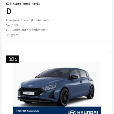
CO2-Klasse (kombiniert)
:
D
Energieverbrauch (kombiniert)¹
:
5,4 l/100km
CO2-Emissionen (kombiniert)¹
:
124 g/km
5