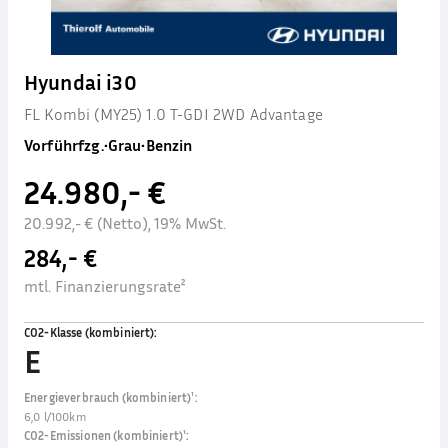
Hyundai i30
FL Kombi (MY25) 1.0 T-GDI 2WD Advantage
Vorführfzg.
•
Grau
•
Benzin
24.980,- €
20.992,- € (Netto), 19% MwSt.
284,- €
mtl. Finanzierungsrate²
CO2-Klasse (kombiniert)
:
E
Energieverbrauch (kombiniert)¹
:
6,0 l/100km
CO2-Emissionen (kombiniert)¹
: