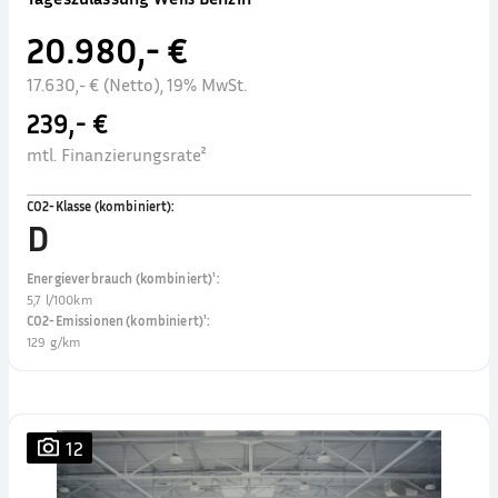
20.980,- €
17.630,- € (Netto), 19% MwSt.
239,- €
mtl. Finanzierungsrate²
CO2-Klasse (kombiniert)
:
D
Energieverbrauch (kombiniert)¹
:
5,7 l/100km
CO2-Emissionen (kombiniert)¹
:
129 g/km
12