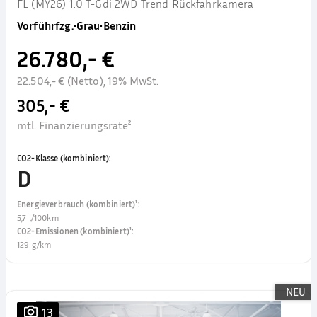
FL (MY26) 1.0 T-Gdi 2WD Trend Rückfahrkamera
Vorführfzg.
•
Grau
•
Benzin
26.780,- €
22.504,- € (Netto), 19% MwSt.
305,- €
mtl. Finanzierungsrate²
CO2-Klasse (kombiniert)
:
D
Energieverbrauch (kombiniert)¹
:
5,7 l/100km
CO2-Emissionen (kombiniert)¹
:
129 g/km
NEU
13