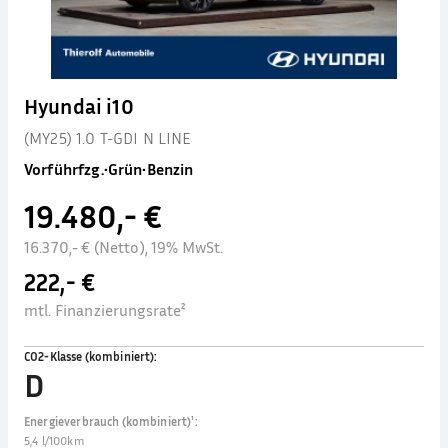
Hyundai i10
(MY25) 1.0 T-GDI N LINE
Vorführfzg.
•
Grün
•
Benzin
19.480,- €
16.370,- € (Netto), 19% MwSt.
222,- €
mtl. Finanzierungsrate²
CO2-Klasse (kombiniert)
:
D
Energieverbrauch (kombiniert)¹
:
5,4 l/100km