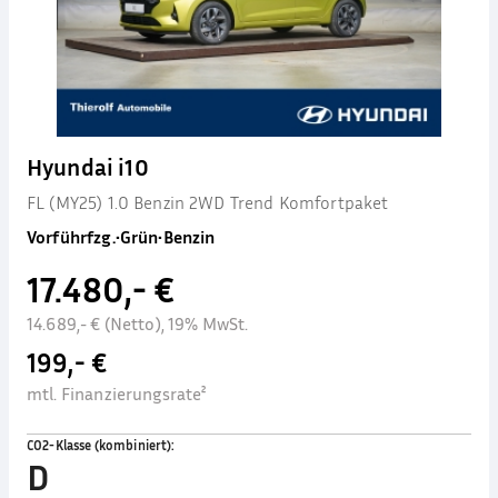
Hyundai i10
FL (MY25) 1.0 Benzin 2WD Trend Komfortpaket
Vorführfzg.
•
Grün
•
Benzin
17.480,- €
14.689,- € (Netto), 19% MwSt.
199,- €
mtl. Finanzierungsrate²
CO2-Klasse (kombiniert)
:
D