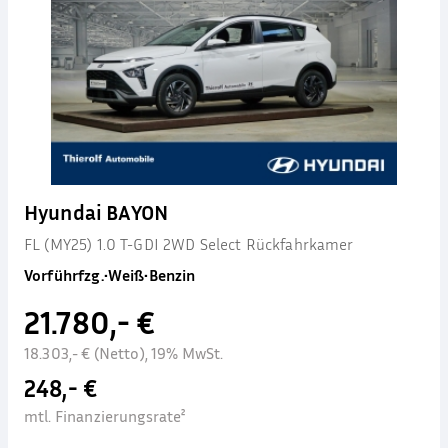
Hyundai BAYON
FL (MY25) 1.0 T-GDI 2WD Select Rückfahrkamer
Vorführfzg.
•
Weiß
•
Benzin
21.780,- €
18.303,- € (Netto), 19% MwSt.
248,- €
mtl. Finanzierungsrate²