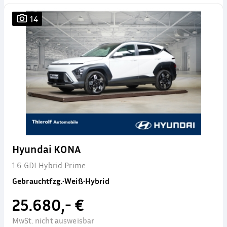
14
Hyundai KONA
1.6 GDI Hybrid Prime
Gebrauchtfzg.
•
Weiß
•
Hybrid
25.680,- €
MwSt. nicht ausweisbar