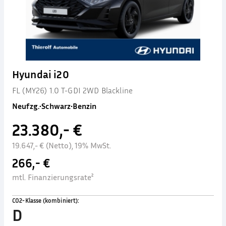
Hyundai i20
FL (MY26) 1.0 T-GDI 2WD Blackline
Neufzg.
•
Schwarz
•
Benzin
23.380,- €
19.647,- € (Netto), 19% MwSt.
266,- €
mtl. Finanzierungsrate²
CO2-Klasse (kombiniert)
:
D