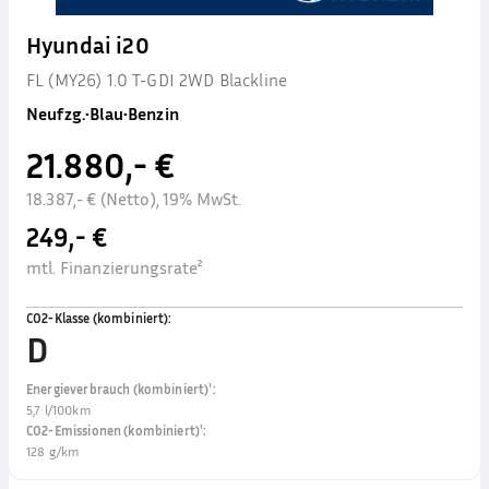
Hyundai i20
FL (MY26) 1.0 T-GDI 2WD Blackline
Neufzg.
•
Blau
•
Benzin
21.880,- €
18.387,- € (Netto), 19% MwSt.
249,- €
mtl. Finanzierungsrate²
CO2-Klasse (kombiniert)
:
D
Energieverbrauch (kombiniert)¹
:
5,7 l/100km
CO2-Emissionen (kombiniert)¹
:
128 g/km