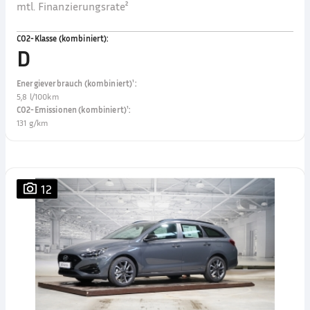
mtl. Finanzierungsrate²
CO2-Klasse (kombiniert)
:
D
Energieverbrauch (kombiniert)¹
:
5,8 l/100km
CO2-Emissionen (kombiniert)¹
:
131 g/km
12