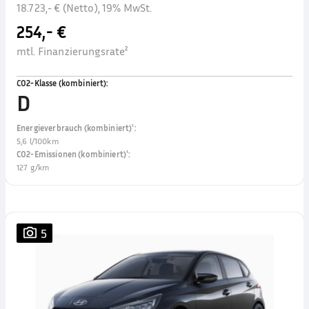
18.723,- € (Netto), 19% MwSt.
254,- €
mtl. Finanzierungsrate²
CO2-Klasse (kombiniert)
:
D
Energieverbrauch (kombiniert)¹
:
5,6 l/100km
CO2-Emissionen (kombiniert)¹
:
127 g/km
5