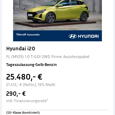
Hyundai i20
FL (MY25) 1.0 T-GDI 2WD Prime Assistenzpaket
Tageszulassung
•
Gelb
•
Benzin
25.480,- €
21.412,- € (Netto), 19% MwSt.
290,- €
mtl. Finanzierungsrate²
CO2-Klasse (kombiniert)
: