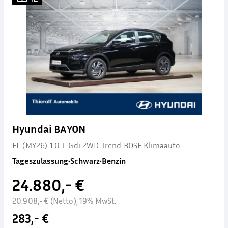
Hyundai BAYON
FL (MY26) 1.0 T-Gdi 2WD Trend BOSE Klimaauto
Tageszulassung
•
Schwarz
•
Benzin
24.880,- €
20.908,- € (Netto), 19% MwSt.
283,- €