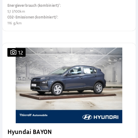
Energieverbrauch (kombiniert)¹
:
5,1 l/100km
CO2-Emissionen (kombiniert)¹
:
116 g/km
12
Hyundai BAYON