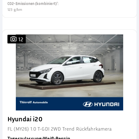
CO2-Emissionen (kombiniert)¹
:
123 g/km
12
Hyundai i20
FL (MY26) 1.0 T-GDI 2WD Trend Rückfahrkamera
Tageszulassung
•
Weiß
•
Benzin