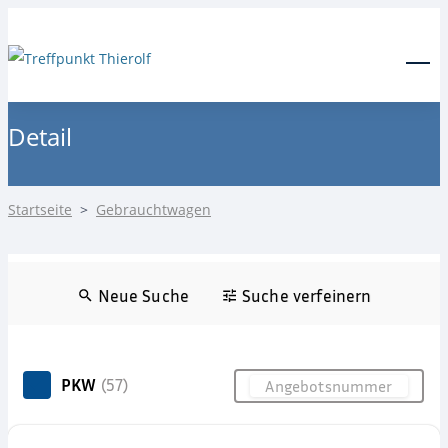
24-Stunden Notdienst
0171 3685550
Menu
Detail
Startseite
>
Gebrauchtwagen
Neue Suche
Suche verfeinern
PKW
(57)