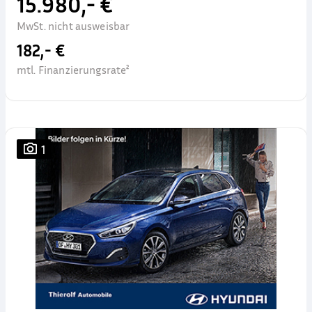
15.980,- €
MwSt. nicht ausweisbar
182,- €
mtl. Finanzierungsrate²
1