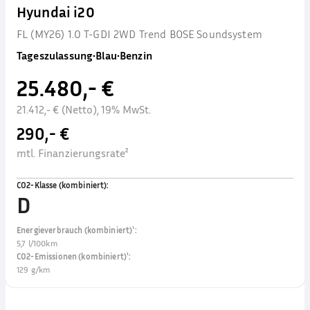
Hyundai i20
FL (MY26) 1.0 T-GDI 2WD Trend BOSE Soundsystem
Tageszulassung
•
Blau
•
Benzin
25.480,- €
21.412,- € (Netto), 19% MwSt.
290,- €
mtl. Finanzierungsrate²
CO2-Klasse (kombiniert)
:
D
Energieverbrauch (kombiniert)¹
:
5,7 l/100km
CO2-Emissionen (kombiniert)¹
:
129 g/km