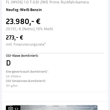
FL (MY26) 1.0 T-GDI 2WD Prime Rückfahrkamera
Neufzg.
•
Weiß
•
Benzin
23.980,- €
20.151,- € (Netto), 19% MwSt.
273,- €
mtl. Finanzierungsrate²
CO2-Klasse (kombiniert)
:
D
Energieverbrauch (kombiniert)¹
:
5,9 l/100km
CO2-Emissionen (kombiniert)¹
:
133 g/km
12