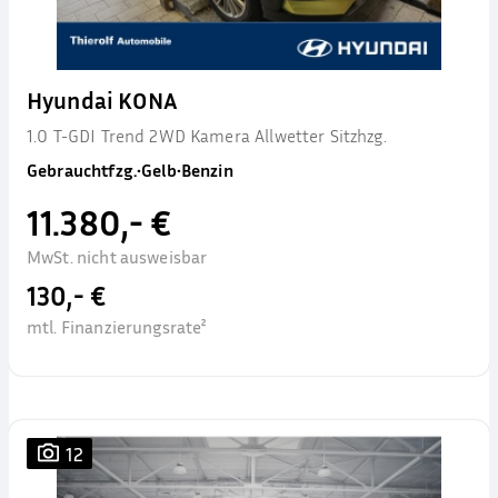
Hyundai KONA
1.0 T-GDI Trend 2WD Kamera Allwetter Sitzhzg.
Gebrauchtfzg.
•
Gelb
•
Benzin
11.380,- €
MwSt. nicht ausweisbar
130,- €
mtl. Finanzierungsrate²
12