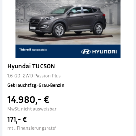
Hyundai TUCSON
1.6 GDI 2WD Passion Plus
Gebrauchtfzg.
•
Grau
•
Benzin
14.980,- €
MwSt. nicht ausweisbar
171,- €
mtl. Finanzierungsrate²