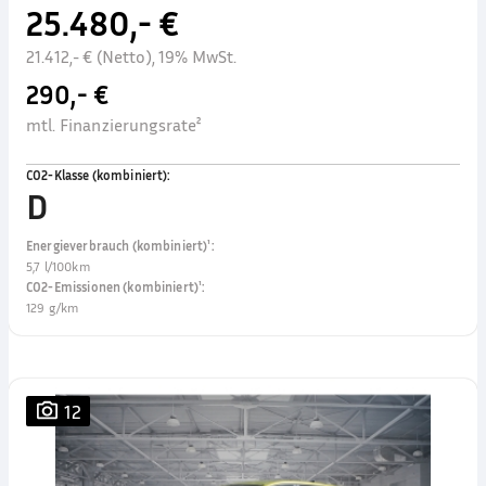
25.480,- €
21.412,- € (Netto), 19% MwSt.
290,- €
mtl. Finanzierungsrate²
CO2-Klasse (kombiniert)
:
D
Energieverbrauch (kombiniert)¹
:
5,7 l/100km
CO2-Emissionen (kombiniert)¹
:
129 g/km
12