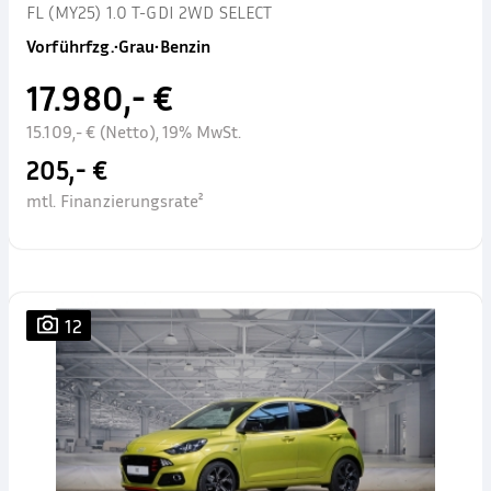
FL (MY25) 1.0 T-GDI 2WD SELECT
Vorführfzg.
•
Grau
•
Benzin
17.980,- €
15.109,- € (Netto), 19% MwSt.
205,- €
mtl. Finanzierungsrate²
12