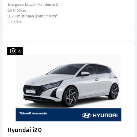
Energieverbrauch (kombiniert)¹
:
5,6 l/100km
CO2-Emissionen (kombiniert)¹
:
127 g/km
4
Hyundai i20