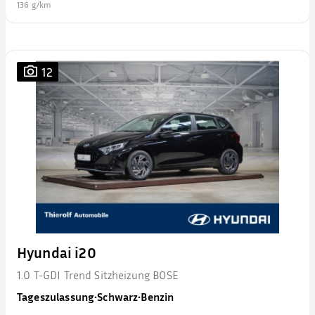
136 g/km
12
Hyundai i20
1.0 T-GDI Trend Sitzheizung BOSE
Tageszulassung
•
Schwarz
•
Benzin