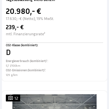
20.980,- €
17.630,- € (Netto), 19% MwSt.
239,- €
mtl. Finanzierungsrate²
CO2-Klasse (kombiniert)
:
D
Energieverbrauch (kombiniert)¹
:
5,7 l/100km
CO2-Emissionen (kombiniert)¹
:
129 g/km
12