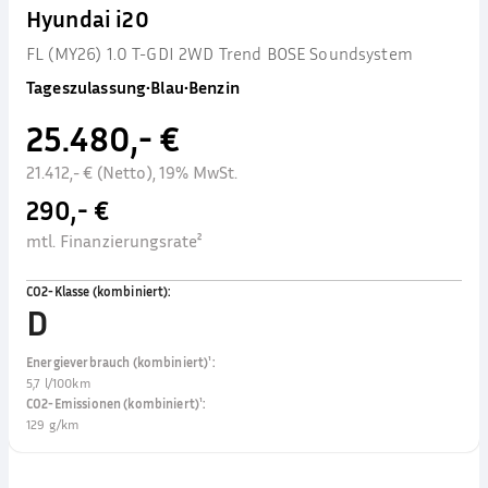
Hyundai i20
FL (MY26) 1.0 T-GDI 2WD Trend BOSE Soundsystem
Tageszulassung
•
Blau
•
Benzin
25.480,- €
21.412,- € (Netto), 19% MwSt.
290,- €
mtl. Finanzierungsrate²
CO2-Klasse (kombiniert)
:
D
Energieverbrauch (kombiniert)¹
:
5,7 l/100km
CO2-Emissionen (kombiniert)¹
:
129 g/km