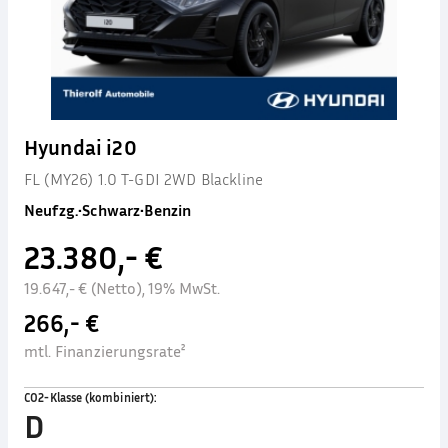
Hyundai i20
FL (MY26) 1.0 T-GDI 2WD Blackline
Neufzg.
•
Schwarz
•
Benzin
23.380,- €
19.647,- € (Netto), 19% MwSt.
266,- €
mtl. Finanzierungsrate²
CO2-Klasse (kombiniert)
:
D