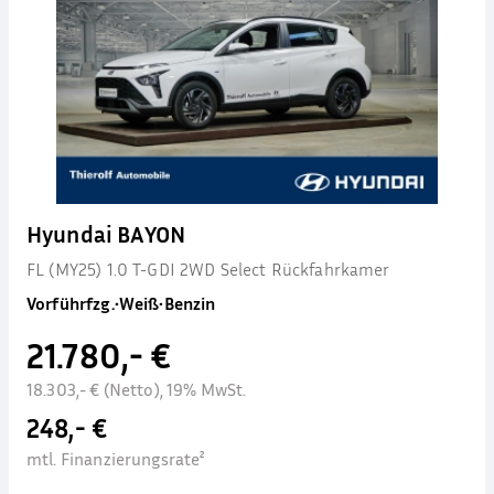
Hyundai BAYON
FL (MY25) 1.0 T-GDI 2WD Select Rückfahrkamer
Vorführfzg.
•
Weiß
•
Benzin
21.780,- €
18.303,- € (Netto), 19% MwSt.
248,- €
mtl. Finanzierungsrate²