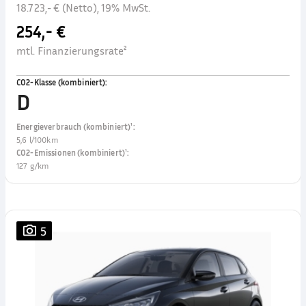
18.723,- € (Netto), 19% MwSt.
254,- €
mtl. Finanzierungsrate²
CO2-Klasse (kombiniert)
:
D
Energieverbrauch (kombiniert)¹
:
5,6 l/100km
CO2-Emissionen (kombiniert)¹
:
127 g/km
5