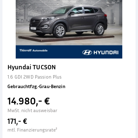
Hyundai TUCSON
1.6 GDI 2WD Passion Plus
Gebrauchtfzg.
•
Grau
•
Benzin
14.980,- €
MwSt. nicht ausweisbar
171,- €
mtl. Finanzierungsrate²