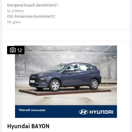
Energieverbrauch (kombiniert)¹
:
5,1 l/100km
CO2-Emissionen (kombiniert)¹
:
116 g/km
12
Hyundai BAYON