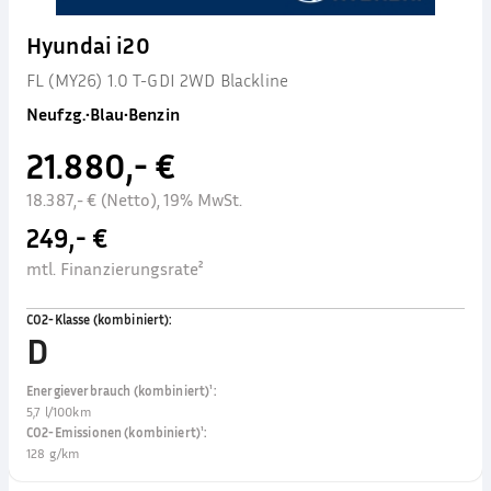
Hyundai i20
FL (MY26) 1.0 T-GDI 2WD Blackline
Neufzg.
•
Blau
•
Benzin
21.880,- €
18.387,- € (Netto), 19% MwSt.
249,- €
mtl. Finanzierungsrate²
CO2-Klasse (kombiniert)
:
D
Energieverbrauch (kombiniert)¹
:
5,7 l/100km
CO2-Emissionen (kombiniert)¹
:
128 g/km