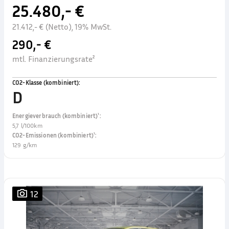
25.480,- €
21.412,- € (Netto), 19% MwSt.
290,- €
mtl. Finanzierungsrate²
CO2-Klasse (kombiniert)
:
D
Energieverbrauch (kombiniert)¹
:
5,7 l/100km
CO2-Emissionen (kombiniert)¹
:
129 g/km
12