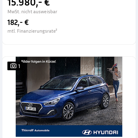
15.980,- €
MwSt. nicht ausweisbar
182,- €
mtl. Finanzierungsrate²
1