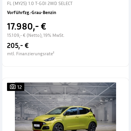
FL (MY25) 1.0 T-GDI 2WD SELECT
Vorführfzg.
•
Grau
•
Benzin
17.980,- €
15.109,- € (Netto), 19% MwSt.
205,- €
mtl. Finanzierungsrate²
12