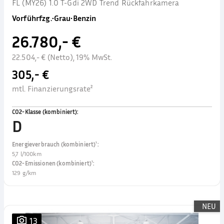
FL (MY26) 1.0 T-Gdi 2WD Trend Rückfahrkamera
Vorführfzg.
•
Grau
•
Benzin
26.780,- €
22.504,- € (Netto), 19% MwSt.
305,- €
mtl. Finanzierungsrate²
CO2-Klasse (kombiniert)
:
D
Energieverbrauch (kombiniert)¹
:
5,7 l/100km
CO2-Emissionen (kombiniert)¹
:
129 g/km
NEU
13