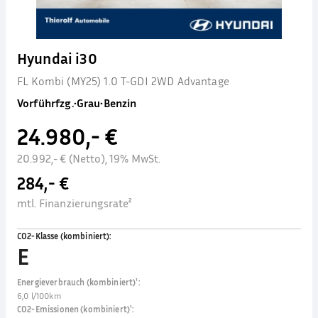
Hyundai i30
FL Kombi (MY25) 1.0 T-GDI 2WD Advantage
Vorführfzg.
•
Grau
•
Benzin
24.980,- €
20.992,- € (Netto), 19% MwSt.
284,- €
mtl. Finanzierungsrate²
CO2-Klasse (kombiniert)
:
E
Energieverbrauch (kombiniert)¹
:
6,0 l/100km
CO2-Emissionen (kombiniert)¹
: