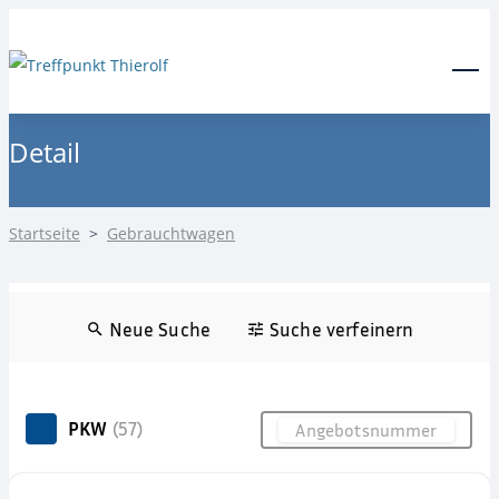
24-Stunden Notdienst
0171 3685550
Menu
Detail
Startseite
>
Gebrauchtwagen
Neue Suche
Suche verfeinern
PKW
(57)