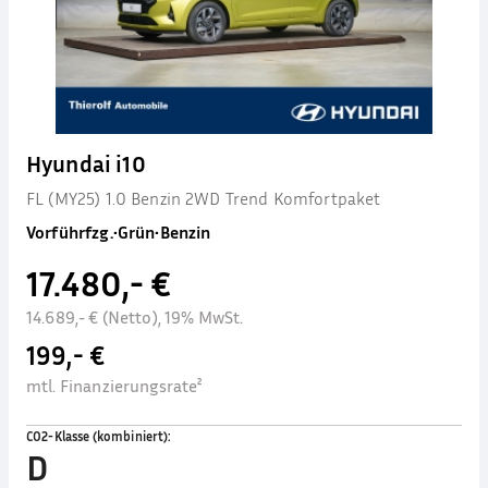
Hyundai i10
FL (MY25) 1.0 Benzin 2WD Trend Komfortpaket
Vorführfzg.
•
Grün
•
Benzin
17.480,- €
14.689,- € (Netto), 19% MwSt.
199,- €
mtl. Finanzierungsrate²
CO2-Klasse (kombiniert)
:
D