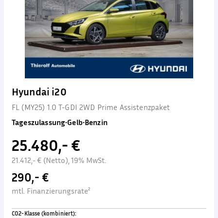
Hyundai i20
FL (MY25) 1.0 T-GDI 2WD Prime Assistenzpaket
Tageszulassung
•
Gelb
•
Benzin
25.480,- €
21.412,- € (Netto), 19% MwSt.
290,- €
mtl. Finanzierungsrate²
CO2-Klasse (kombiniert)
: