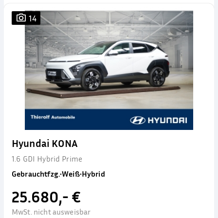
14
Hyundai KONA
1.6 GDI Hybrid Prime
Gebrauchtfzg.
•
Weiß
•
Hybrid
25.680,- €
MwSt. nicht ausweisbar