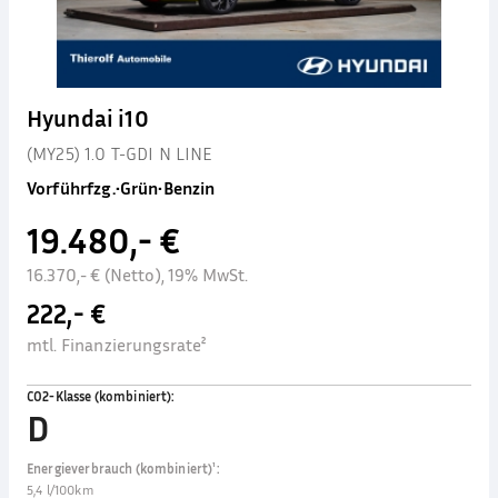
Hyundai i10
(MY25) 1.0 T-GDI N LINE
Vorführfzg.
•
Grün
•
Benzin
19.480,- €
16.370,- € (Netto), 19% MwSt.
222,- €
mtl. Finanzierungsrate²
CO2-Klasse (kombiniert)
:
D
Energieverbrauch (kombiniert)¹
:
5,4 l/100km