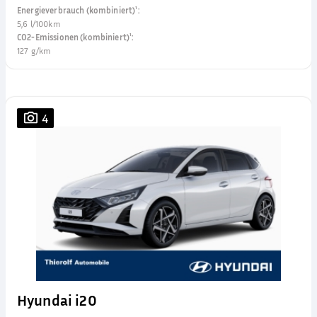
Energieverbrauch (kombiniert)¹
:
5,6 l/100km
CO2-Emissionen (kombiniert)¹
:
127 g/km
4
Hyundai i20