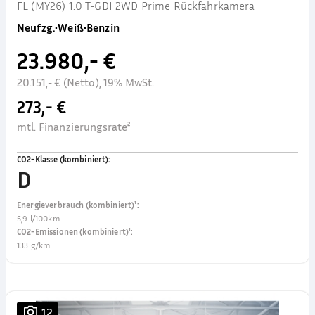
FL (MY26) 1.0 T-GDI 2WD Prime Rückfahrkamera
Neufzg.
•
Weiß
•
Benzin
23.980,- €
20.151,- € (Netto), 19% MwSt.
273,- €
mtl. Finanzierungsrate²
CO2-Klasse (kombiniert)
:
D
Energieverbrauch (kombiniert)¹
:
5,9 l/100km
CO2-Emissionen (kombiniert)¹
:
133 g/km
12