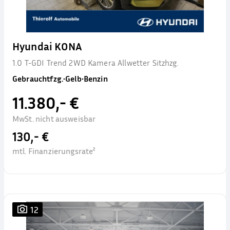
Hyundai KONA
1.0 T-GDI Trend 2WD Kamera Allwetter Sitzhzg.
Gebrauchtfzg.
•
Gelb
•
Benzin
11.380,- €
MwSt. nicht ausweisbar
130,- €
mtl. Finanzierungsrate²
12