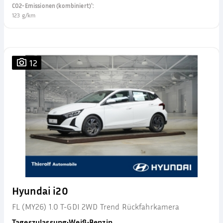
CO2-Emissionen (kombiniert)¹
:
123 g/km
12
Hyundai i20
FL (MY26) 1.0 T-GDI 2WD Trend Rückfahrkamera
Tageszulassung
•
Weiß
•
Benzin