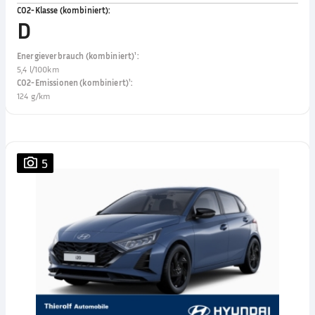
CO2-Klasse (kombiniert)
:
D
Energieverbrauch (kombiniert)¹
:
5,4 l/100km
CO2-Emissionen (kombiniert)¹
:
124 g/km
5