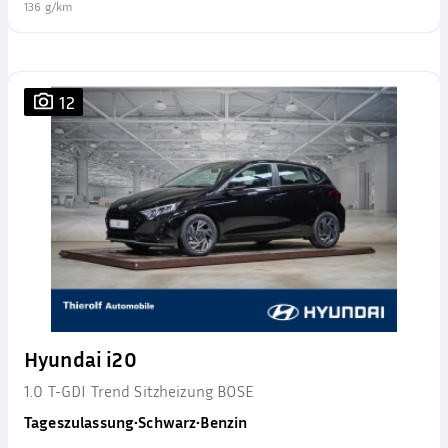
136 g/km
12
Hyundai i20
1.0 T-GDI Trend Sitzheizung BOSE
Tageszulassung
•
Schwarz
•
Benzin