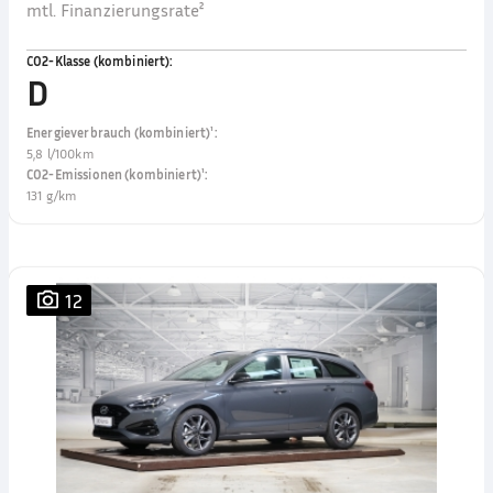
mtl. Finanzierungsrate²
CO2-Klasse (kombiniert)
:
D
Energieverbrauch (kombiniert)¹
:
5,8 l/100km
CO2-Emissionen (kombiniert)¹
:
131 g/km
12