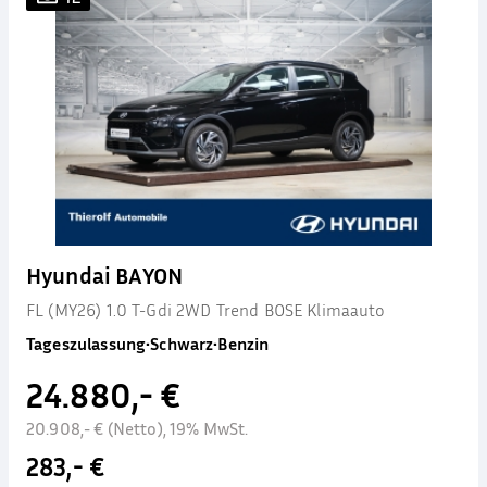
Hyundai BAYON
FL (MY26) 1.0 T-Gdi 2WD Trend BOSE Klimaauto
Tageszulassung
•
Schwarz
•
Benzin
24.880,- €
20.908,- € (Netto), 19% MwSt.
283,- €