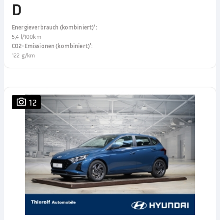
D
Energieverbrauch (kombiniert)¹
:
5,4 l/100km
CO2-Emissionen (kombiniert)¹
:
122 g/km
12