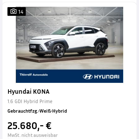
14
Hyundai KONA
1.6 GDI Hybrid Prime
Gebrauchtfzg.
•
Weiß
•
Hybrid
25.680,- €
MwSt. nicht ausweisbar