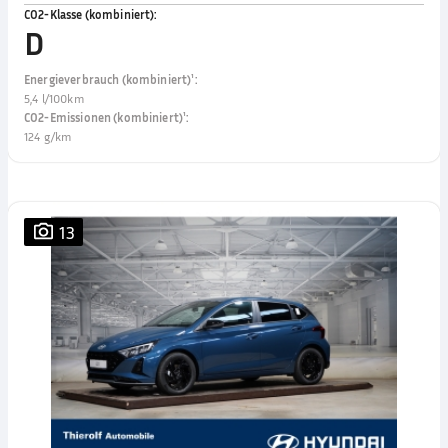
CO2-Klasse (kombiniert)
:
D
Energieverbrauch (kombiniert)¹
:
5,4 l/100km
CO2-Emissionen (kombiniert)¹
:
124 g/km
13