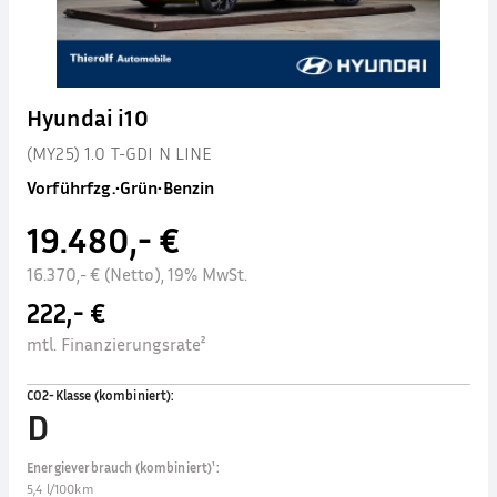
Hyundai i10
(MY25) 1.0 T-GDI N LINE
Vorführfzg.
•
Grün
•
Benzin
19.480,- €
16.370,- € (Netto), 19% MwSt.
222,- €
mtl. Finanzierungsrate²
CO2-Klasse (kombiniert)
:
D
Energieverbrauch (kombiniert)¹
:
5,4 l/100km