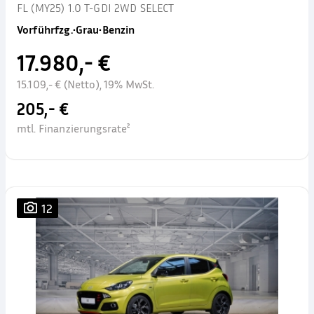
FL (MY25) 1.0 T-GDI 2WD SELECT
Vorführfzg.
•
Grau
•
Benzin
17.980,- €
15.109,- € (Netto), 19% MwSt.
205,- €
mtl. Finanzierungsrate²
12