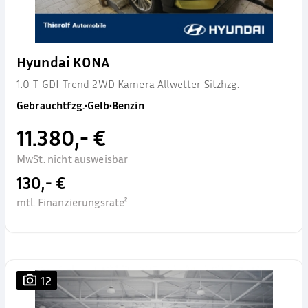
Hyundai KONA
1.0 T-GDI Trend 2WD Kamera Allwetter Sitzhzg.
Gebrauchtfzg.
•
Gelb
•
Benzin
11.380,- €
MwSt. nicht ausweisbar
130,- €
mtl. Finanzierungsrate²
12