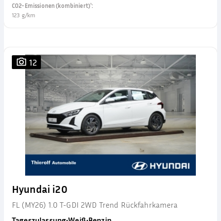
CO2-Emissionen (kombiniert)¹
:
123 g/km
12
Hyundai i20
FL (MY26) 1.0 T-GDI 2WD Trend Rückfahrkamera
Tageszulassung
•
Weiß
•
Benzin