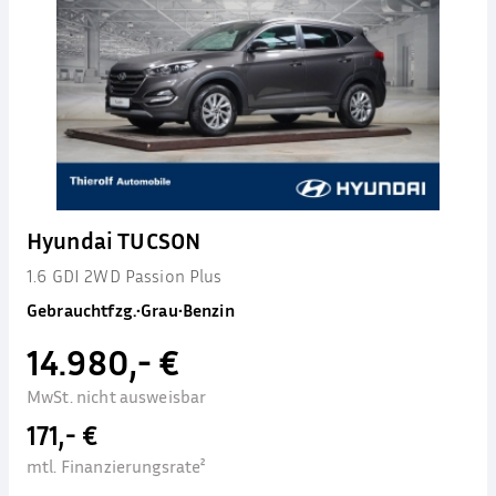
Hyundai TUCSON
1.6 GDI 2WD Passion Plus
Gebrauchtfzg.
•
Grau
•
Benzin
14.980,- €
MwSt. nicht ausweisbar
171,- €
mtl. Finanzierungsrate²