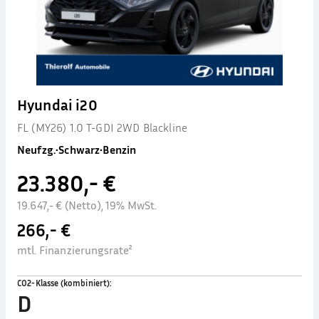
Hyundai i20
FL (MY26) 1.0 T-GDI 2WD Blackline
Neufzg.
•
Schwarz
•
Benzin
23.380,- €
19.647,- € (Netto), 19% MwSt.
266,- €
mtl. Finanzierungsrate²
CO2-Klasse (kombiniert)
:
D