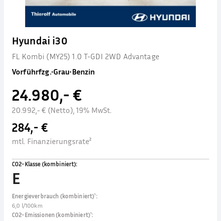
Hyundai i30
FL Kombi (MY25) 1.0 T-GDI 2WD Advantage
Vorführfzg.
•
Grau
•
Benzin
24.980,- €
20.992,- € (Netto), 19% MwSt.
284,- €
mtl. Finanzierungsrate²
CO2-Klasse (kombiniert)
:
E
Energieverbrauch (kombiniert)¹
:
6,0 l/100km
CO2-Emissionen (kombiniert)¹
: