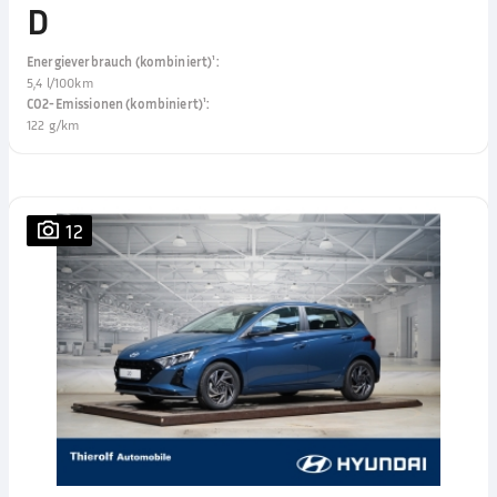
D
Energieverbrauch (kombiniert)¹
:
5,4 l/100km
CO2-Emissionen (kombiniert)¹
:
122 g/km
12