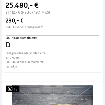
25.480,- €
21.412,- € (Netto), 19% MwSt.
290,- €
mtl. Finanzierungsrate²
CO2-Klasse (kombiniert)
:
D
Energieverbrauch (kombiniert)¹
:
5,7 l/100km
CO2-Emissionen (kombiniert)¹
:
129 g/km
12