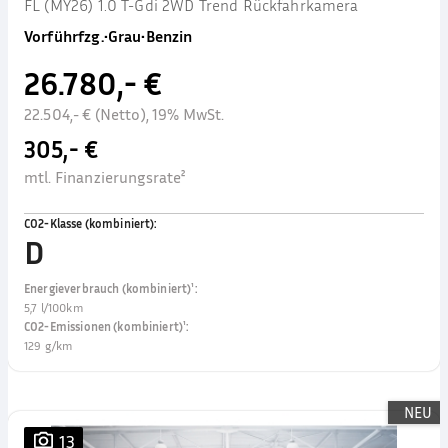
FL (MY26) 1.0 T-Gdi 2WD Trend Rückfahrkamera
Vorführfzg.
•
Grau
•
Benzin
26.780,- €
22.504,- € (Netto), 19% MwSt.
305,- €
mtl. Finanzierungsrate²
CO2-Klasse (kombiniert)
:
D
Energieverbrauch (kombiniert)¹
:
5,7 l/100km
CO2-Emissionen (kombiniert)¹
:
129 g/km
NEU
13