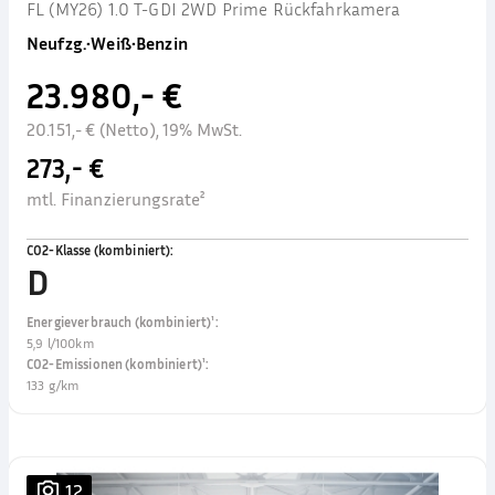
FL (MY26) 1.0 T-GDI 2WD Prime Rückfahrkamera
Neufzg.
•
Weiß
•
Benzin
23.980,- €
20.151,- € (Netto), 19% MwSt.
273,- €
mtl. Finanzierungsrate²
CO2-Klasse (kombiniert)
:
D
Energieverbrauch (kombiniert)¹
:
5,9 l/100km
CO2-Emissionen (kombiniert)¹
:
133 g/km
12