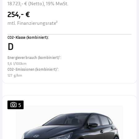
18.723,- € (Netto), 19% MwSt.
254,- €
mtl. Finanzierungsrate²
CO2-Klasse (kombiniert)
:
D
Energieverbrauch (kombiniert)¹
:
5,6 l/100km
CO2-Emissionen (kombiniert)¹
:
127 g/km
5