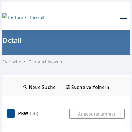
24-Stunden Notdienst
0171 3685550
Menu
Detail
Startseite
>
Gebrauchtwagen
Neue Suche
Suche verfeinern
PKW
(56)