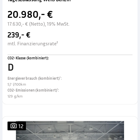
20.980,- €
17.630,- € (Netto), 19% MwSt.
239,- €
mtl. Finanzierungsrate²
CO2-Klasse (kombiniert)
:
D
Energieverbrauch (kombiniert)¹
:
5,7 l/100km
CO2-Emissionen (kombiniert)¹
:
129 g/km
12