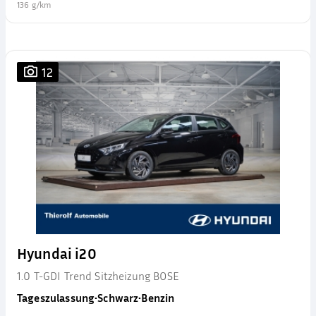
136 g/km
12
Hyundai i20
1.0 T-GDI Trend Sitzheizung BOSE
Tageszulassung
•
Schwarz
•
Benzin