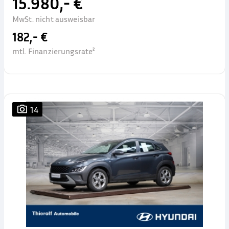
15.980,- €
MwSt. nicht ausweisbar
182,- €
mtl. Finanzierungsrate²
14