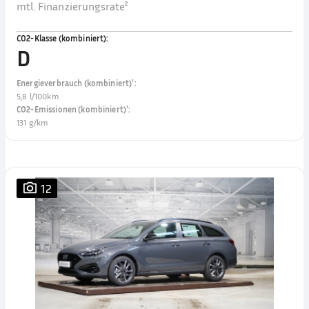
mtl. Finanzierungsrate²
CO2-Klasse (kombiniert)
:
D
Energieverbrauch (kombiniert)¹
:
5,8 l/100km
CO2-Emissionen (kombiniert)¹
:
131 g/km
12