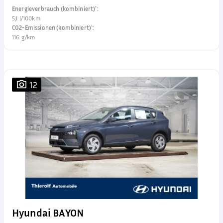
Energieverbrauch (kombiniert)¹
:
5,1 l/100km
CO2-Emissionen (kombiniert)¹
:
116 g/km
12
Hyundai BAYON