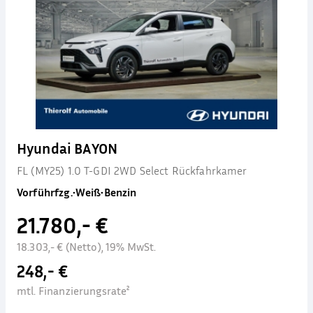
Hyundai BAYON
FL (MY25) 1.0 T-GDI 2WD Select Rückfahrkamer
Vorführfzg.
•
Weiß
•
Benzin
21.780,- €
18.303,- € (Netto), 19% MwSt.
248,- €
mtl. Finanzierungsrate²