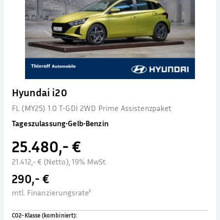
Hyundai i20
FL (MY25) 1.0 T-GDI 2WD Prime Assistenzpaket
Tageszulassung
•
Gelb
•
Benzin
25.480,- €
21.412,- € (Netto), 19% MwSt.
290,- €
mtl. Finanzierungsrate²
CO2-Klasse (kombiniert)
: