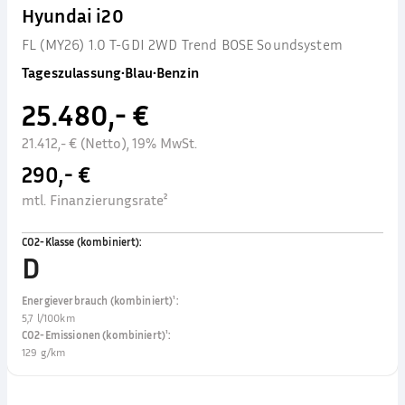
Hyundai i20
FL (MY26) 1.0 T-GDI 2WD Trend BOSE Soundsystem
Tageszulassung
•
Blau
•
Benzin
25.480,- €
21.412,- € (Netto), 19% MwSt.
290,- €
mtl. Finanzierungsrate²
CO2-Klasse (kombiniert)
:
D
Energieverbrauch (kombiniert)¹
:
5,7 l/100km
CO2-Emissionen (kombiniert)¹
:
129 g/km