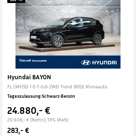
Hyundai BAYON
FL (MY26) 1.0 T-Gdi 2WD Trend BOSE Klimaauto
Tageszulassung
•
Schwarz
•
Benzin
24.880,- €
20.908,- € (Netto), 19% MwSt.
283,- €