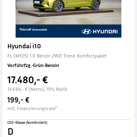
Hyundai i10
FL (MY25) 1.0 Benzin 2WD Trend Komfortpaket
Vorführfzg.
•
Grün
•
Benzin
17.480,- €
14.689,- € (Netto), 19% MwSt.
199,- €
mtl. Finanzierungsrate²
CO2-Klasse (kombiniert)
:
D