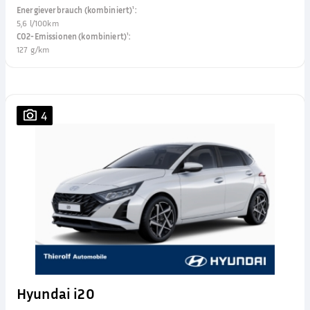
Energieverbrauch (kombiniert)¹
:
5,6 l/100km
CO2-Emissionen (kombiniert)¹
:
127 g/km
4
Hyundai i20