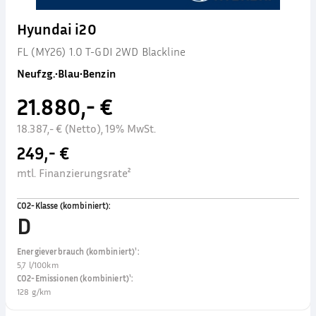
Hyundai i20
FL (MY26) 1.0 T-GDI 2WD Blackline
Neufzg.
•
Blau
•
Benzin
21.880,- €
18.387,- € (Netto), 19% MwSt.
249,- €
mtl. Finanzierungsrate²
CO2-Klasse (kombiniert)
:
D
Energieverbrauch (kombiniert)¹
:
5,7 l/100km
CO2-Emissionen (kombiniert)¹
:
128 g/km