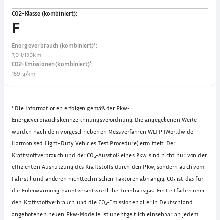
CO2-Klasse (kombiniert)
:
F
Energieverbrauch (kombiniert)¹
:
7,0 l/100km
CO2-Emissionen (kombiniert)¹
:
159 g/km
¹
Die Informationen erfolgen gemäß der Pkw-
Energieverbrauchskennzeichnungsverordnung. Die angegebenen Werte
wurden nach dem vorgeschriebenen Messverfahren WLTP (Worldwide
Harmonised Light-Duty Vehicles Test Procedure) ermittelt. Der
Kraftstoffverbrauch und der CO₂-Ausstoß eines Pkw sind nicht nur von der
effizienten Ausnutzung des Kraftstoffs durch den Pkw, sondern auch vom
Fahrstil und anderen nichttechnischen Faktoren abhängig. CO₂ ist das für
die Erderwärmung hauptverantwortliche Treibhausgas. Ein Leitfaden über
den Kraftstoffverbrauch und die CO₂-Emissionen aller in Deutschland
angebotenen neuen Pkw-Modelle ist unentgeltlich einsehbar an jedem