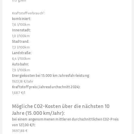
173 g/km
Kraftstoffverbrauch¹
:
kombiniert
:
7,6 l/100km
Innenstadt
:
1,0 l/100km
Stadtrand
:
7,3 l/100km
Landstraße
:
6,4 l/100km
Autobahn
:
7,9 l/100km
Energiekosten bei 15.000 km Jahresfahrleistung
:
1923,18 €/Jahr
Kraftstoffpreis (Jahresdurchschnitt 2024)
:
1,687 €/l
Mögliche CO2-Kosten über die nächsten 10
Jahre (15.000 km/Jahr):
bei einem angenommenen mittleren durchschnittlichen CO2-Preis
von 127,00 €/t
:
3697,88 €