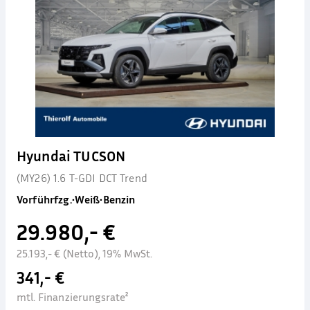
Hyundai TUCSON
(MY26) 1.6 T-GDI DCT Trend
Vorführfzg.
•
Weiß
•
Benzin
29.980,- €
25.193,- € (Netto), 19% MwSt.
341,- €
mtl. Finanzierungsrate²