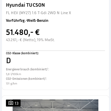
Hyundai TUCSON
FL HEV (MY27) 1.6 T-Gdi 2WD N Line X
Vorführfzg.
•
Weiß
•
Benzin
51.480,- €
43.261,- € (Netto), 19% MwSt.
CO2-Klasse (kombiniert)
:
D
Energieverbrauch (kombiniert)¹
:
5,8 l/100km
CO2-Emissionen (kombiniert)¹
:
131 g/km
13