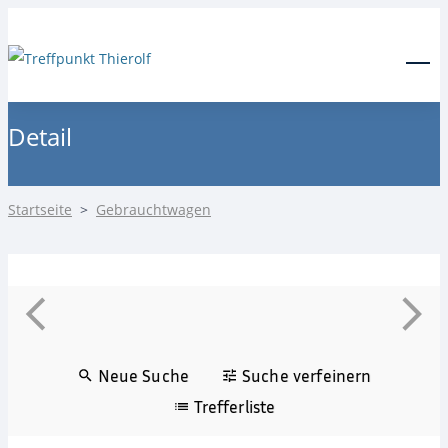
24-Stunden Notdienst
0171 3685550
Menu
Detail
Startseite
>
Gebrauchtwagen
Neue Suche
Suche verfeinern
Trefferliste