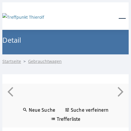
24-Stunden Notdienst
0171 3685550
Menu
Detail
Startseite
>
Gebrauchtwagen
Neue Suche
Suche verfeinern
Trefferliste