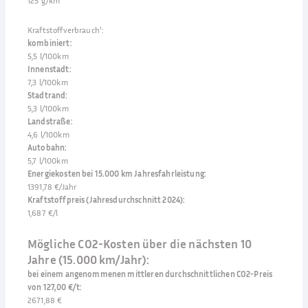
125 g/km
Kraftstoffverbrauch¹
:
kombiniert
:
5,5 l/100km
Innenstadt
:
7,3 l/100km
Stadtrand
:
5,3 l/100km
Landstraße
:
4,6 l/100km
Autobahn
:
5,7 l/100km
Energiekosten bei 15.000 km Jahresfahrleistung
:
1391,78 €/Jahr
Kraftstoffpreis (Jahresdurchschnitt 2024)
:
1,687 €/l
Mögliche CO2-Kosten über die nächsten 10
Jahre (15.000 km/Jahr):
bei einem angenommenen mittleren durchschnittlichen CO2-Preis
von 127,00 €/t
:
2671,88 €