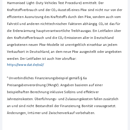
Harmonised Light-Duty Vehicles Test Procedure) ermittelt. Der
Kraftstoffverbrauch und der CO₂-Ausstoß eines Pkw sind nicht nur von der
effizienten Ausnutzung des Kraftstoffs durch den Pkw, sondern auch vom
Fahrstil und anderen nichttechnischen Faktoren abhängig. CO₂ ist das für
die Erderwärmung hauptverantwortliche Treibhausgas. Ein Leitfaden über
den Kraftstoffverbrauch und die CO₂-Emissionen aller in Deutschland
angebotenen neuen Pkw-Modelle ist unentgeltlich einsehbar an jedem
Verkaufsort in Deutschland, an dem neue Pkw ausgestellt oder angeboten
werden. Der Leitfaden ist auch hier abrufbar:
https://www.dat.de/co2/
²
Unverbindliches Finanzierungsbeispiel gemäß § 6a
Preisangabenverordnung (PAngV). Angaben basieren auf einer
beispielhaften Berechnung inklusive Sollzins und effektiver
Jahreszinskosten. Überführungs- und Zulassungskosten fallen zusätzlich
an und sind nicht Bestandteil der Finanzierung. Bonität vorausgesetzt.
Änderungen, Irrtümer und Zwischenverkauf vorbehalten.