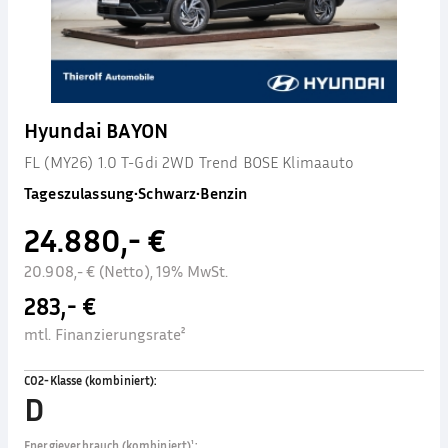
Hyundai BAYON
FL (MY26) 1.0 T-Gdi 2WD Trend BOSE Klimaauto
Tageszulassung
•
Schwarz
•
Benzin
24.880,- €
20.908,- € (Netto), 19% MwSt.
283,- €
mtl. Finanzierungsrate²
CO2-Klasse (kombiniert)
:
D
Energieverbrauch (kombiniert)¹
: