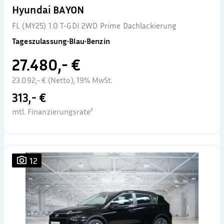
Hyundai BAYON
FL (MY25) 1.0 T-GDI 2WD Prime Dachlackierung
Tageszulassung
•
Blau
•
Benzin
27.480,- €
23.092,- € (Netto), 19% MwSt.
313,- €
mtl. Finanzierungsrate²
12