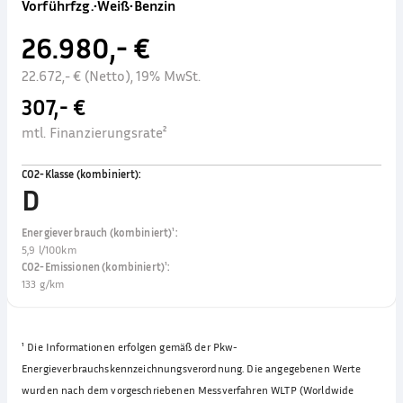
Vorführfzg.
•
Weiß
•
Benzin
26.980,- €
22.672,- € (Netto), 19% MwSt.
307,- €
mtl. Finanzierungsrate²
CO2-Klasse (kombiniert)
:
D
Energieverbrauch (kombiniert)¹
:
5,9 l/100km
CO2-Emissionen (kombiniert)¹
:
133 g/km
¹
Die Informationen erfolgen gemäß der Pkw-
Energieverbrauchskennzeichnungsverordnung. Die angegebenen Werte
wurden nach dem vorgeschriebenen Messverfahren WLTP (Worldwide