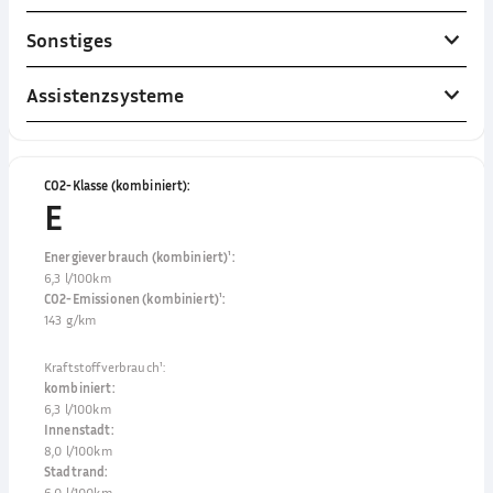
Sonstiges
Assistenzsysteme
CO2-Klasse (kombiniert)
:
E
Energieverbrauch (kombiniert)¹
:
6,3 l/100km
CO2-Emissionen (kombiniert)¹
:
143 g/km
Kraftstoffverbrauch¹
:
kombiniert
:
6,3 l/100km
Innenstadt
:
8,0 l/100km
Stadtrand
:
6,0 l/100km