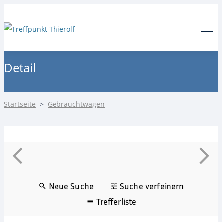
24-Stunden Notdienst
0171 3685550
Menu
Detail
Startseite
>
Gebrauchtwagen
Neue Suche
Suche verfeinern
Trefferliste