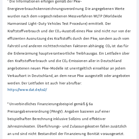
¹
Die Informationen erfolgen gemäß der Pkw-
Energieverbrauchskennzeichnungsverordnung. Die angegebenen Werte
wurden nach dem vorgeschriebenen Messverfahren WLTP (Worldwide
Harmonised Light-Duty Vehicles Test Procedure) ermittelt. Der
Kraftstoffverbrauch und der CO₂-Ausstoß eines Pkw sind nicht nur von der
effizienten Ausnutzung des Kraftstoffs durch den Pkw, sondern auch vom
Fahrstil und anderen nichttechnischen Faktoren abhängig. CO₂ ist das für
die Erderwärmung hauptverantwortliche Treibhausgas. Ein Leitfaden über
den Kraftstoffverbrauch und die CO₂-Emissionen aller in Deutschland
angebotenen neuen Pkw-Modelle ist unentgeltlich einsehbar an jedem
Verkaufsort in Deutschland, an dem neue Pkw ausgestellt oder angeboten
werden. Der Leitfaden ist auch hier abrufbar:
https://www.dat.de/co2/
²
Unverbindliches Finanzierungsbeispiel gemäß § 6a
Preisangabenverordnung (PAngV). Angaben basieren auf einer
beispielhaften Berechnung inklusive Sollzins und effektiver
Jahreszinskosten. Überführungs- und Zulassungskosten fallen zusätzlich
an und sind nicht Bestandteil der Finanzierung. Bonität vorausgesetzt.