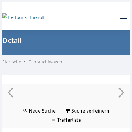
24-Stunden Notdienst
0171 3685550
Menu
Detail
Startseite
>
Gebrauchtwagen
Neue Suche
Suche verfeinern
Trefferliste