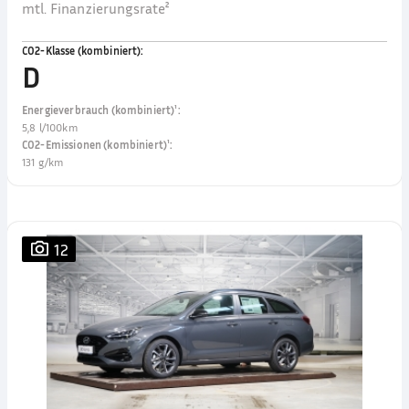
mtl. Finanzierungsrate²
CO2-Klasse (kombiniert)
:
D
Energieverbrauch (kombiniert)¹
:
5,8 l/100km
CO2-Emissionen (kombiniert)¹
:
131 g/km
12