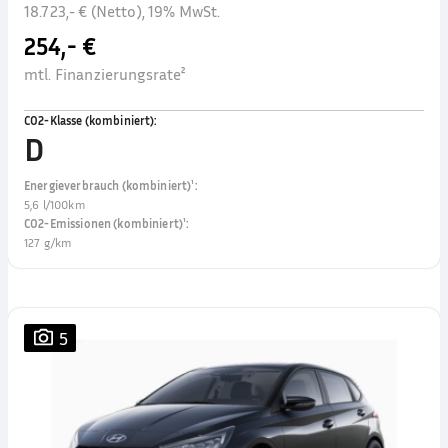
18.723,- € (Netto), 19% MwSt.
254,- €
mtl. Finanzierungsrate²
CO2-Klasse (kombiniert)
:
D
Energieverbrauch (kombiniert)¹
:
5,6 l/100km
CO2-Emissionen (kombiniert)¹
:
127 g/km
5