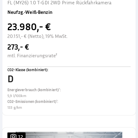
FL (MY26) 1.0 T-GDI 2WD Prime Rückfahrkamera
Neufzg.
•
Weiß
•
Benzin
23.980,- €
20.151,- € (Netto), 19% MwSt.
273,- €
mtl. Finanzierungsrate²
CO2-Klasse (kombiniert)
:
D
Energieverbrauch (kombiniert)¹
:
5,9 l/100km
CO2-Emissionen (kombiniert)¹
:
133 g/km
12