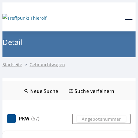
24-Stunden Notdienst
0171 3685550
Menu
Detail
Startseite
>
Gebrauchtwagen
Neue Suche
Suche verfeinern
PKW
(57)