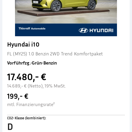
Hyundai i10
FL (MY25) 1.0 Benzin 2WD Trend Komfortpaket
Vorführfzg.
•
Grün
•
Benzin
17.480,- €
14.689,- € (Netto), 19% MwSt.
199,- €
mtl. Finanzierungsrate²
CO2-Klasse (kombiniert)
:
D