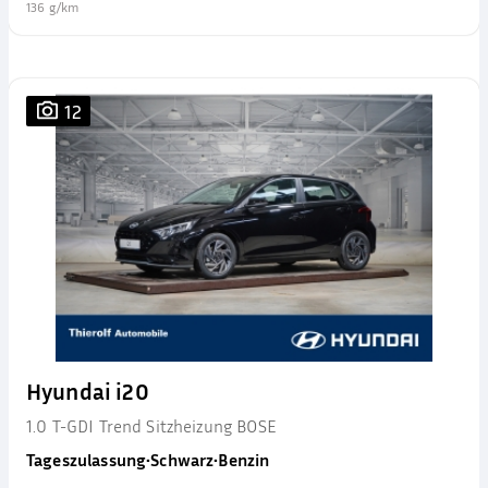
136 g/km
12
Hyundai i20
1.0 T-GDI Trend Sitzheizung BOSE
Tageszulassung
•
Schwarz
•
Benzin