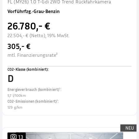
FL (MY26) 1.0 T-Gdi 2WD Trend Rückfahrkamera
Vorführfzg.
•
Grau
•
Benzin
26.780,- €
22.504,- € (Netto), 19% MwSt.
305,- €
mtl. Finanzierungsrate²
CO2-Klasse (kombiniert)
:
D
Energieverbrauch (kombiniert)¹
:
5,7 l/100km
CO2-Emissionen (kombiniert)¹
:
129 g/km
NEU
13