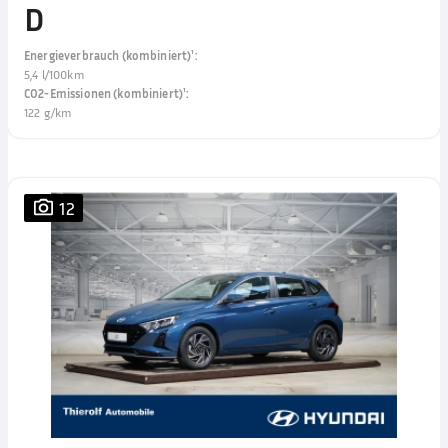
D
Energieverbrauch (kombiniert)¹
:
5,4 l/100km
CO2-Emissionen (kombiniert)¹
:
122 g/km
12