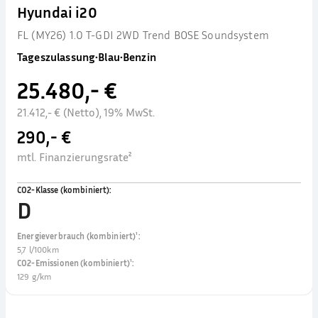
Hyundai i20
FL (MY26) 1.0 T-GDI 2WD Trend BOSE Soundsystem
Tageszulassung
•
Blau
•
Benzin
25.480,- €
21.412,- € (Netto), 19% MwSt.
290,- €
mtl. Finanzierungsrate²
CO2-Klasse (kombiniert)
:
D
Energieverbrauch (kombiniert)¹
:
5,7 l/100km
CO2-Emissionen (kombiniert)¹
:
129 g/km