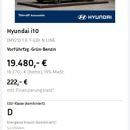
Hyundai i10
(MY25) 1.0 T-GDI N LINE
Vorführfzg.
•
Grün
•
Benzin
19.480,- €
16.370,- € (Netto), 19% MwSt.
222,- €
mtl. Finanzierungsrate²
CO2-Klasse (kombiniert)
:
D
Energieverbrauch (kombiniert)¹
:
5,4 l/100km