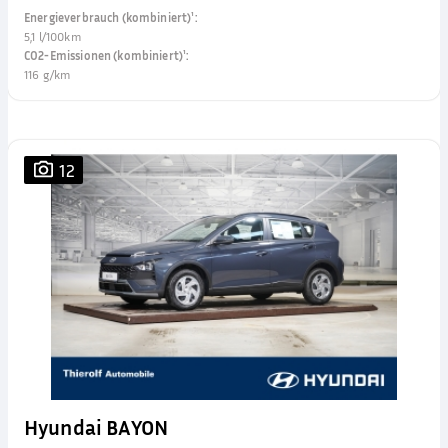
Energieverbrauch (kombiniert)¹
:
5,1 l/100km
CO2-Emissionen (kombiniert)¹
:
116 g/km
12
Hyundai BAYON