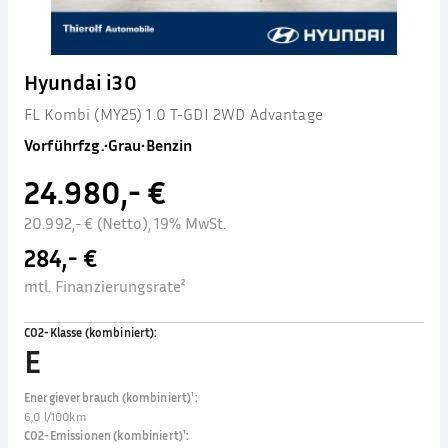
Hyundai i30
FL Kombi (MY25) 1.0 T-GDI 2WD Advantage
Vorführfzg.
•
Grau
•
Benzin
24.980,- €
20.992,- € (Netto), 19% MwSt.
284,- €
mtl. Finanzierungsrate²
CO2-Klasse (kombiniert)
:
E
Energieverbrauch (kombiniert)¹
:
6,0 l/100km
CO2-Emissionen (kombiniert)¹
: