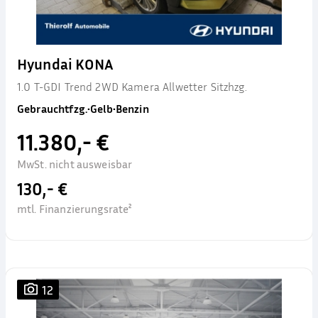
Hyundai KONA
1.0 T-GDI Trend 2WD Kamera Allwetter Sitzhzg.
Gebrauchtfzg.
•
Gelb
•
Benzin
11.380,- €
MwSt. nicht ausweisbar
130,- €
mtl. Finanzierungsrate²
12