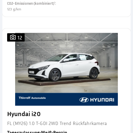
CO2-Emissionen (kombiniert)¹
:
123 g/km
12
Hyundai i20
FL (MY26) 1.0 T-GDI 2WD Trend Rückfahrkamera
Tageszulassung
•
Weiß
•
Benzin