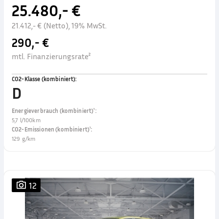
25.480,- €
21.412,- € (Netto), 19% MwSt.
290,- €
mtl. Finanzierungsrate²
CO2-Klasse (kombiniert)
:
D
Energieverbrauch (kombiniert)¹
:
5,7 l/100km
CO2-Emissionen (kombiniert)¹
:
129 g/km
12