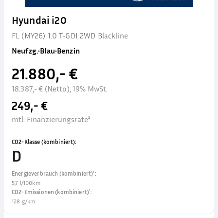
Hyundai i20
FL (MY26) 1.0 T-GDI 2WD Blackline
Neufzg.
•
Blau
•
Benzin
21.880,- €
18.387,- € (Netto), 19% MwSt.
249,- €
mtl. Finanzierungsrate²
CO2-Klasse (kombiniert)
:
D
Energieverbrauch (kombiniert)¹
:
5,7 l/100km
CO2-Emissionen (kombiniert)¹
:
128 g/km