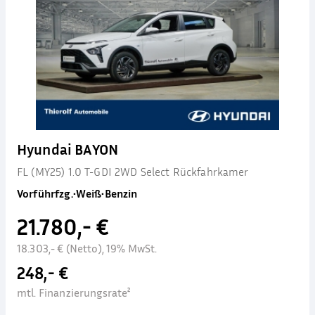
Hyundai BAYON
FL (MY25) 1.0 T-GDI 2WD Select Rückfahrkamer
Vorführfzg.
•
Weiß
•
Benzin
21.780,- €
18.303,- € (Netto), 19% MwSt.
248,- €
mtl. Finanzierungsrate²