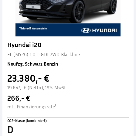
Hyundai i20
FL (MY26) 1.0 T-GDI 2WD Blackline
Neufzg.
•
Schwarz
•
Benzin
23.380,- €
19.647,- € (Netto), 19% MwSt.
266,- €
mtl. Finanzierungsrate²
CO2-Klasse (kombiniert)
:
D