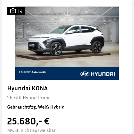
14
Hyundai KONA
1.6 GDI Hybrid Prime
Gebrauchtfzg.
•
Weiß
•
Hybrid
25.680,- €
MwSt. nicht ausweisbar