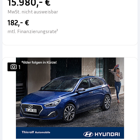
15.980,- €
MwSt. nicht ausweisbar
182,- €
mtl. Finanzierungsrate²
1