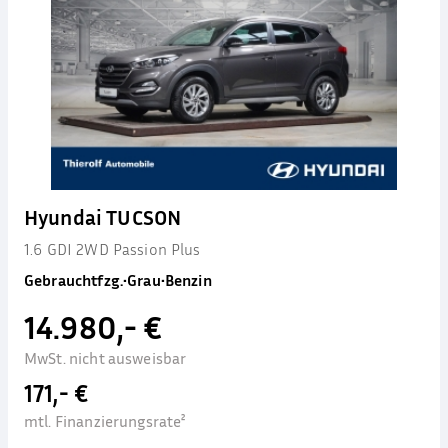
Hyundai TUCSON
1.6 GDI 2WD Passion Plus
Gebrauchtfzg.
•
Grau
•
Benzin
14.980,- €
MwSt. nicht ausweisbar
171,- €
mtl. Finanzierungsrate²