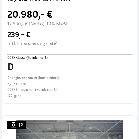
20.980,- €
17.630,- € (Netto), 19% MwSt.
239,- €
mtl. Finanzierungsrate²
CO2-Klasse (kombiniert)
:
D
Energieverbrauch (kombiniert)¹
:
5,7 l/100km
CO2-Emissionen (kombiniert)¹
:
129 g/km
12