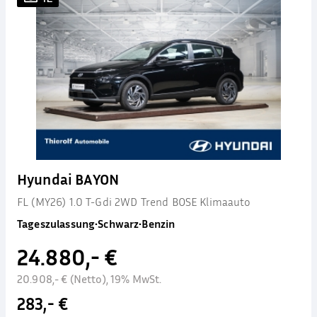
Hyundai BAYON
FL (MY26) 1.0 T-Gdi 2WD Trend BOSE Klimaauto
Tageszulassung
•
Schwarz
•
Benzin
24.880,- €
20.908,- € (Netto), 19% MwSt.
283,- €