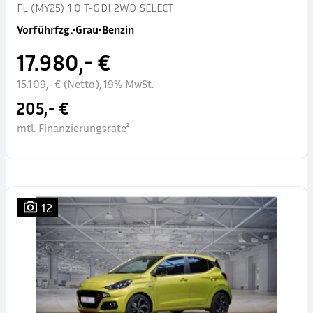
FL (MY25) 1.0 T-GDI 2WD SELECT
Vorführfzg.
•
Grau
•
Benzin
17.980,- €
15.109,- € (Netto), 19% MwSt.
205,- €
mtl. Finanzierungsrate²
12