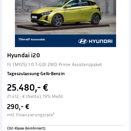
Hyundai i20
FL (MY25) 1.0 T-GDI 2WD Prime Assistenzpaket
Tageszulassung
•
Gelb
•
Benzin
25.480,- €
21.412,- € (Netto), 19% MwSt.
290,- €
mtl. Finanzierungsrate²
CO2-Klasse (kombiniert)
: