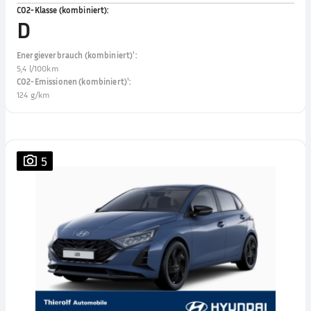
CO2-Klasse (kombiniert)
:
D
Energieverbrauch (kombiniert)¹
:
5,4 l/100km
CO2-Emissionen (kombiniert)¹
:
124 g/km
5