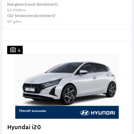
Energieverbrauch (kombiniert)¹
:
5,6 l/100km
CO2-Emissionen (kombiniert)¹
:
127 g/km
4
Hyundai i20