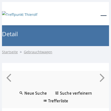
24-Stunden Notdienst
0171 3685550
Menu
Detail
Startseite
>
Gebrauchtwagen
Neue Suche
Suche verfeinern
Trefferliste