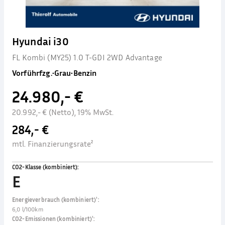
Hyundai i30
FL Kombi (MY25) 1.0 T-GDI 2WD Advantage
Vorführfzg.
•
Grau
•
Benzin
24.980,- €
20.992,- € (Netto), 19% MwSt.
284,- €
mtl. Finanzierungsrate²
CO2-Klasse (kombiniert)
:
E
Energieverbrauch (kombiniert)¹
:
6,0 l/100km
CO2-Emissionen (kombiniert)¹
: