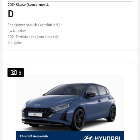
CO2-Klasse (kombiniert)
:
D
Energieverbrauch (kombiniert)¹
:
5,4 l/100km
CO2-Emissionen (kombiniert)¹
:
124 g/km
5