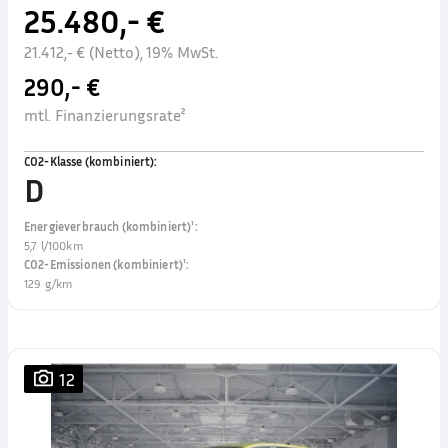
25.480,- €
21.412,- € (Netto), 19% MwSt.
290,- €
mtl. Finanzierungsrate²
CO2-Klasse (kombiniert)
:
D
Energieverbrauch (kombiniert)¹
:
5,7 l/100km
CO2-Emissionen (kombiniert)¹
:
129 g/km
12