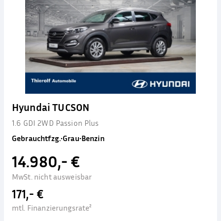
Hyundai TUCSON
1.6 GDI 2WD Passion Plus
Gebrauchtfzg.
•
Grau
•
Benzin
14.980,- €
MwSt. nicht ausweisbar
171,- €
mtl. Finanzierungsrate²