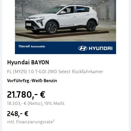
Hyundai BAYON
FL (MY25) 1.0 T-GDI 2WD Select Rückfahrkamer
Vorführfzg.
•
Weiß
•
Benzin
21.780,- €
18.303,- € (Netto), 19% MwSt.
248,- €
mtl. Finanzierungsrate²