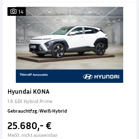
14
Hyundai KONA
1.6 GDI Hybrid Prime
Gebrauchtfzg.
•
Weiß
•
Hybrid
25.680,- €
MwSt. nicht ausweisbar