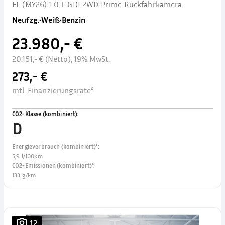
FL (MY26) 1.0 T-GDI 2WD Prime Rückfahrkamera
Neufzg.
•
Weiß
•
Benzin
23.980,- €
20.151,- € (Netto), 19% MwSt.
273,- €
mtl. Finanzierungsrate²
CO2-Klasse (kombiniert)
:
D
Energieverbrauch (kombiniert)¹
:
5,9 l/100km
CO2-Emissionen (kombiniert)¹
:
133 g/km
12