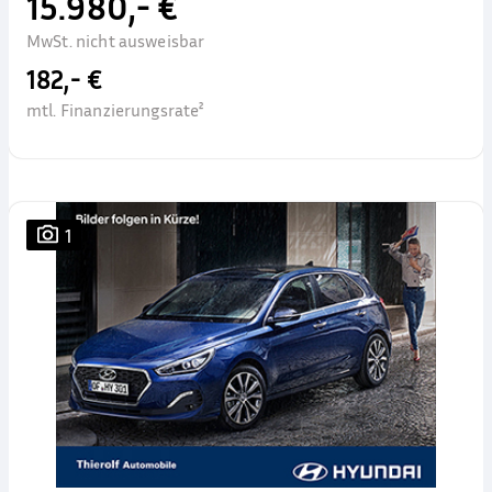
15.980,- €
MwSt. nicht ausweisbar
182,- €
mtl. Finanzierungsrate²
1