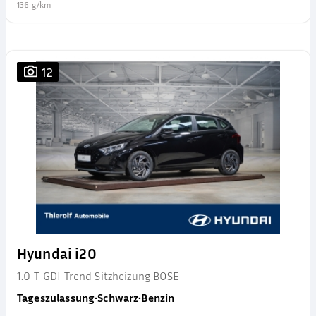
136 g/km
12
Hyundai i20
1.0 T-GDI Trend Sitzheizung BOSE
Tageszulassung
•
Schwarz
•
Benzin