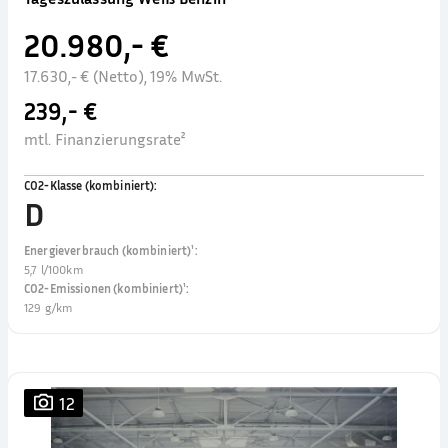
20.980,- €
17.630,- € (Netto), 19% MwSt.
239,- €
mtl. Finanzierungsrate²
CO2-Klasse (kombiniert)
:
D
Energieverbrauch (kombiniert)¹
:
5,7 l/100km
CO2-Emissionen (kombiniert)¹
:
129 g/km
12