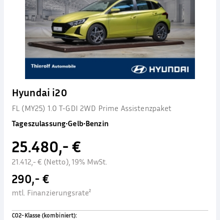
Hyundai i20
FL (MY25) 1.0 T-GDI 2WD Prime Assistenzpaket
Tageszulassung
•
Gelb
•
Benzin
25.480,- €
21.412,- € (Netto), 19% MwSt.
290,- €
mtl. Finanzierungsrate²
CO2-Klasse (kombiniert)
: