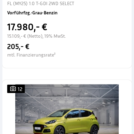
FL (MY25) 1.0 T-GDI 2WD SELECT
Vorführfzg.
•
Grau
•
Benzin
17.980,- €
15.109,- € (Netto), 19% MwSt.
205,- €
mtl. Finanzierungsrate²
12