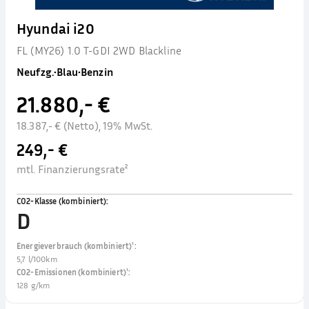
Hyundai i20
FL (MY26) 1.0 T-GDI 2WD Blackline
Neufzg.
•
Blau
•
Benzin
21.880,- €
18.387,- € (Netto), 19% MwSt.
249,- €
mtl. Finanzierungsrate²
CO2-Klasse (kombiniert)
:
D
Energieverbrauch (kombiniert)¹
:
5,7 l/100km
CO2-Emissionen (kombiniert)¹
:
128 g/km