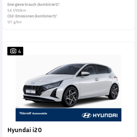
Energieverbrauch (kombiniert)¹
:
5,6 l/100km
CO2-Emissionen (kombiniert)¹
:
127 g/km
4
Hyundai i20