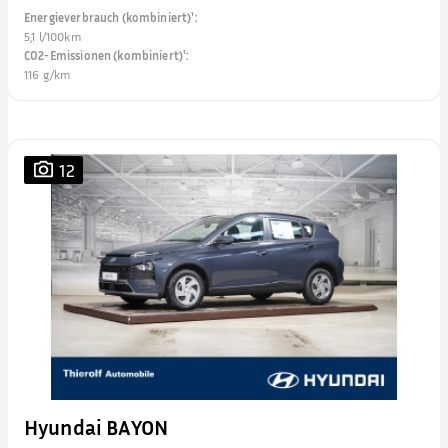
Energieverbrauch (kombiniert)¹
:
5,1 l/100km
CO2-Emissionen (kombiniert)¹
:
116 g/km
12
Hyundai BAYON