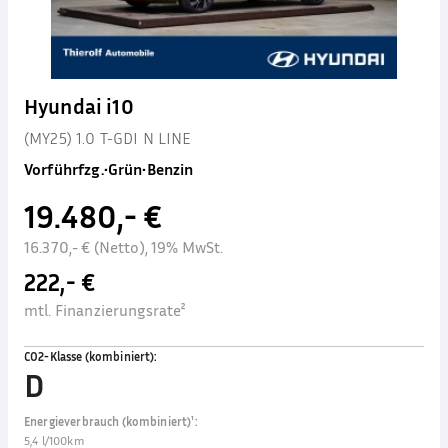
Hyundai i10
(MY25) 1.0 T-GDI N LINE
Vorführfzg.
•
Grün
•
Benzin
19.480,- €
16.370,- € (Netto), 19% MwSt.
222,- €
mtl. Finanzierungsrate²
CO2-Klasse (kombiniert)
:
D
Energieverbrauch (kombiniert)¹
:
5,4 l/100km