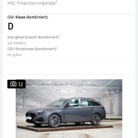
mtl. Finanzierungsrate²
CO2-Klasse (kombiniert)
:
D
Energieverbrauch (kombiniert)¹
:
5,8 l/100km
CO2-Emissionen (kombiniert)¹
:
131 g/km
12