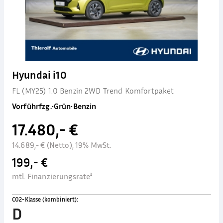
Hyundai i10
FL (MY25) 1.0 Benzin 2WD Trend Komfortpaket
Vorführfzg.
•
Grün
•
Benzin
17.480,- €
14.689,- € (Netto), 19% MwSt.
199,- €
mtl. Finanzierungsrate²
CO2-Klasse (kombiniert)
:
D