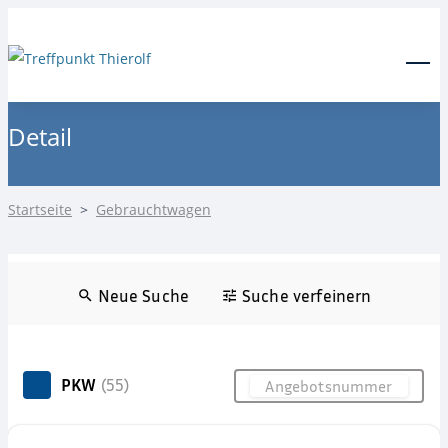
24-Stunden Notdienst
0171 3685550
Menu
Detail
Startseite
>
Gebrauchtwagen
Neue Suche
Suche verfeinern
PKW
(55)