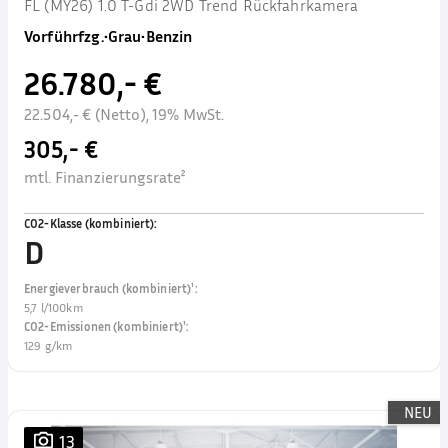
FL (MY26) 1.0 T-Gdi 2WD Trend Rückfahrkamera
Vorführfzg.
•
Grau
•
Benzin
26.780,- €
22.504,- € (Netto), 19% MwSt.
305,- €
mtl. Finanzierungsrate²
CO2-Klasse (kombiniert)
:
D
Energieverbrauch (kombiniert)¹
:
5,7 l/100km
CO2-Emissionen (kombiniert)¹
:
129 g/km
NEU
13