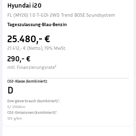
Hyundai i20
FL (MY26) 1.0 T-GDI 2WD Trend BOSE Soundsystem
Tageszulassung
•
Blau
•
Benzin
25.480,- €
21.412,- € (Netto), 19% MwSt.
290,- €
mtl. Finanzierungsrate²
CO2-Klasse (kombiniert)
:
D
Energieverbrauch (kombiniert)¹
:
5,7 l/100km
CO2-Emissionen (kombiniert)¹
:
129 g/km