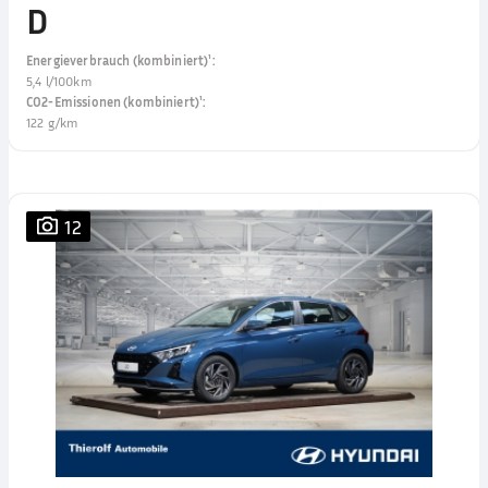
D
Energieverbrauch (kombiniert)¹
:
5,4 l/100km
CO2-Emissionen (kombiniert)¹
:
122 g/km
12