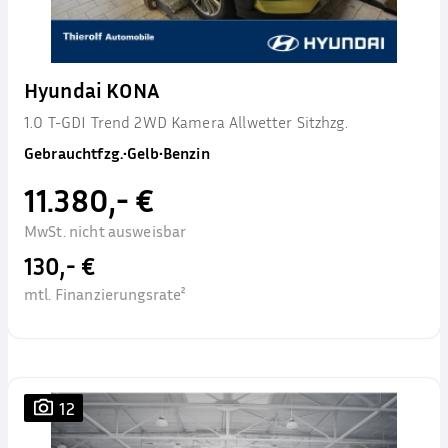
Hyundai KONA
1.0 T-GDI Trend 2WD Kamera Allwetter Sitzhzg.
Gebrauchtfzg.
•
Gelb
•
Benzin
11.380,- €
MwSt. nicht ausweisbar
130,- €
mtl. Finanzierungsrate²
12