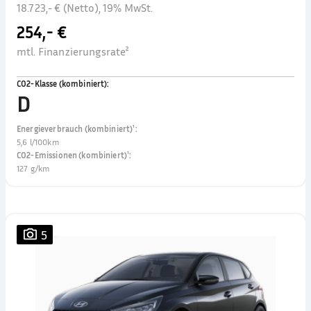
18.723,- € (Netto), 19% MwSt.
254,- €
mtl. Finanzierungsrate²
CO2-Klasse (kombiniert)
:
D
Energieverbrauch (kombiniert)¹
:
5,6 l/100km
CO2-Emissionen (kombiniert)¹
:
127 g/km
5