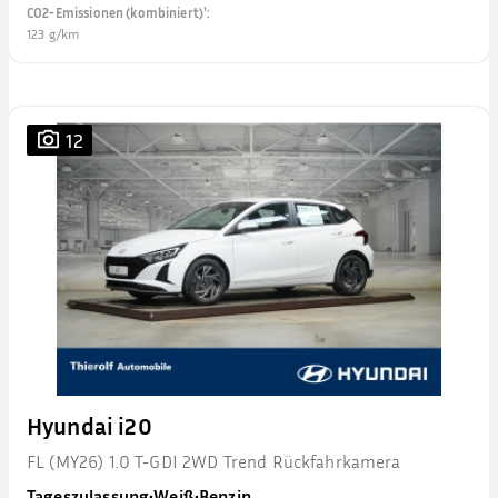
CO2-Emissionen (kombiniert)¹
:
123 g/km
12
Hyundai i20
FL (MY26) 1.0 T-GDI 2WD Trend Rückfahrkamera
Tageszulassung
•
Weiß
•
Benzin