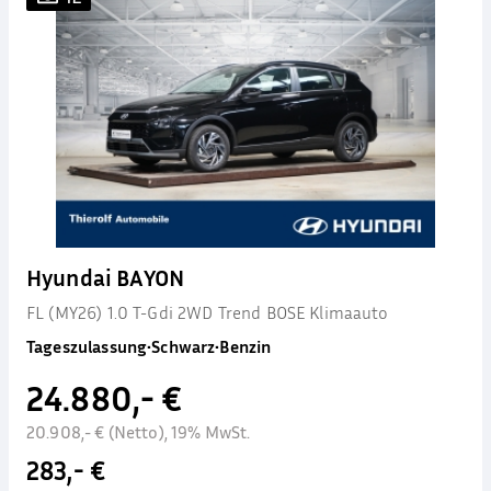
Hyundai BAYON
FL (MY26) 1.0 T-Gdi 2WD Trend BOSE Klimaauto
Tageszulassung
•
Schwarz
•
Benzin
24.880,- €
20.908,- € (Netto), 19% MwSt.
283,- €