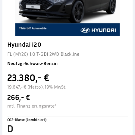
Hyundai i20
FL (MY26) 1.0 T-GDI 2WD Blackline
Neufzg.
•
Schwarz
•
Benzin
23.380,- €
19.647,- € (Netto), 19% MwSt.
266,- €
mtl. Finanzierungsrate²
CO2-Klasse (kombiniert)
:
D