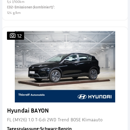
5,4 l/100km
CO2-Emissionen (kombiniert)¹
:
124 g/km
12
Hyundai BAYON
FL (MY26) 1.0 T-Gdi 2WD Trend BOSE Klimaauto
Tageszulassung
•
Schwarz
•
Benzin