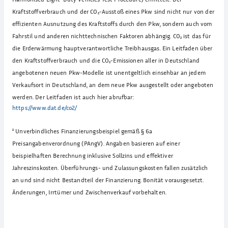
Kraftstoffverbrauch und der CO₂-Ausstoß eines Pkw sind nicht nur von der
effizienten Ausnutzung des Kraftstoffs durch den Pkw, sondern auch vom
Fahrstil und anderen nichttechnischen Faktoren abhängig. CO₂ ist das für
die Erderwärmung hauptverantwortliche Treibhausgas. Ein Leitfaden über
den Kraftstoffverbrauch und die CO₂-Emissionen aller in Deutschland
angebotenen neuen Pkw-Modelle ist unentgeltlich einsehbar an jedem
Verkaufsort in Deutschland, an dem neue Pkw ausgestellt oder angeboten
werden. Der Leitfaden ist auch hier abrufbar:
https://www.dat.de/co2/
²
Unverbindliches Finanzierungsbeispiel gemäß § 6a
Preisangabenverordnung (PAngV). Angaben basieren auf einer
beispielhaften Berechnung inklusive Sollzins und effektiver
Jahreszinskosten. Überführungs- und Zulassungskosten fallen zusätzlich
an und sind nicht Bestandteil der Finanzierung. Bonität vorausgesetzt.
Änderungen, Irrtümer und Zwischenverkauf vorbehalten.