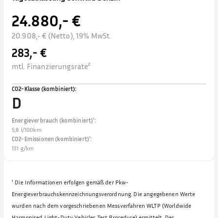
24.880,- €
20.908,- € (Netto), 19% MwSt.
283,- €
mtl. Finanzierungsrate²
CO2-Klasse (kombiniert)
:
D
Energieverbrauch (kombiniert)¹
:
5,8 l/100km
CO2-Emissionen (kombiniert)¹
:
131 g/km
¹
Die Informationen erfolgen gemäß der Pkw-
Energieverbrauchskennzeichnungsverordnung. Die angegebenen Werte
wurden nach dem vorgeschriebenen Messverfahren WLTP (Worldwide
Harmonised Light-Duty Vehicles Test Procedure) ermittelt. Der