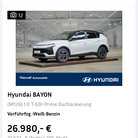
12
Hyundai BAYON
(MY26) 1.0 T-GDI Prime Dachlackierung
Vorführfzg.
•
Weiß
•
Benzin
26.980,- €
22.672,- € (Netto), 19% MwSt.