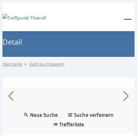
24-Stunden Notdienst
0171 3685550
Menu
Detail
Startseite
>
Gebrauchtwagen
Neue Suche
Suche verfeinern
Trefferliste