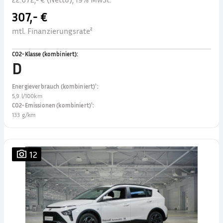
307,- €
mtl. Finanzierungsrate²
CO2-Klasse (kombiniert)
:
D
Energieverbrauch (kombiniert)¹
:
5,9 l/100km
CO2-Emissionen (kombiniert)¹
:
133 g/km
12