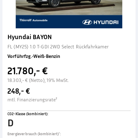
Hyundai BAYON
FL (MY25) 1.0 T-GDI 2WD Select Rückfahrkamer
Vorführfzg.
•
Weiß
•
Benzin
21.780,- €
18.303,- € (Netto), 19% MwSt.
248,- €
mtl. Finanzierungsrate²
CO2-Klasse (kombiniert)
:
D
Energieverbrauch (kombiniert)¹
: