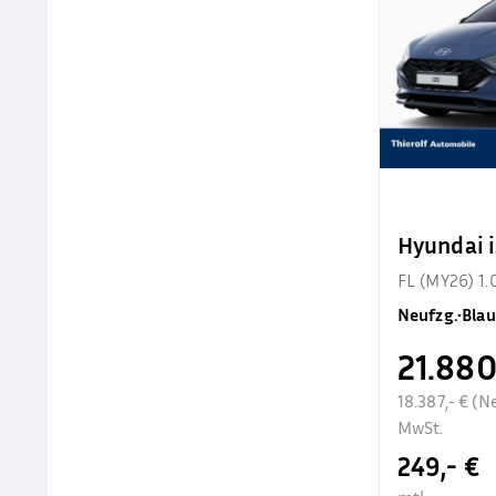
Hyundai 
FL (MY26) 1.
Neufzg.
•
Blau
21.880
18.387,- € (N
MwSt.
249,- €