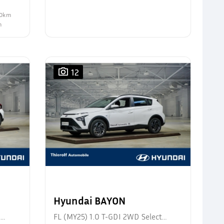
100km
m
12
Hyundai BAYON
d
FL (MY25) 1.0 T-GDI 2WD Select