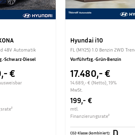
 KONA
Hyundai i10
end 48V Automatik
FL (MY25) 1.0 Benzin 2WD Tren
Komfortpaket
g.
•
Schwarz
•
Diesel
Vorführfzg.
•
Grün
•
Benzin
,- €
17.480,- €
ausweisbar
14.689,- € (Netto), 19%
MwSt.
199,- €
srate²
mtl.
Finanzierungsrate²
D
CO2-Klasse (kombiniert)
: