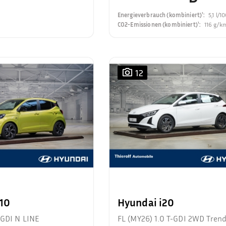
Energieverbrauch (kombiniert)¹
:
5,1 l/
CO2-Emissionen (kombiniert)¹
:
116 g/k
12
i10
Hyundai i20
-GDI N LINE
FL (MY26) 1.0 T-GDI 2WD Tren