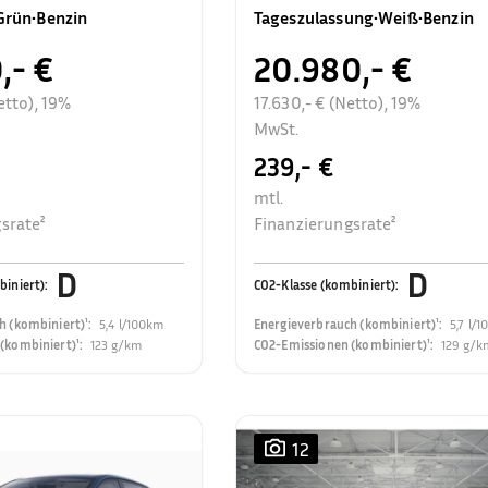
Rückfahrkamera
Grün
•
Benzin
Tageszulassung
•
Weiß
•
Benzin
,- €
20.980,- €
etto), 19%
17.630,- € (Netto), 19%
MwSt.
239,- €
mtl.
srate²
Finanzierungsrate²
D
D
biniert)
:
CO2-Klasse (kombiniert)
:
h (kombiniert)¹
:
5,4 l/100km
Energieverbrauch (kombiniert)¹
:
5,7 l/
(kombiniert)¹
:
123 g/km
CO2-Emissionen (kombiniert)¹
:
129 g/k
12