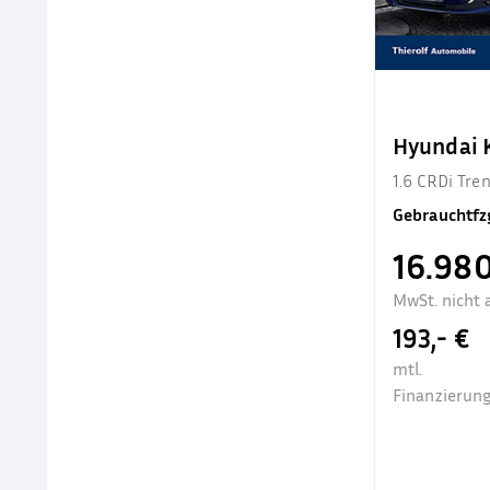
Hyundai
1.6 CRDi Tr
Gebrauchtfz
16.980
MwSt. nicht 
193,- €
mtl.
Finanzierung