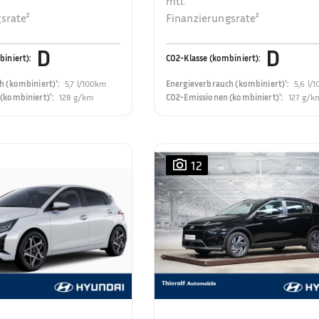
mtl.
srate²
Finanzierungsrate²
D
D
biniert)
:
CO2-Klasse (kombiniert)
:
h (kombiniert)¹
:
5,7 l/100km
Energieverbrauch (kombiniert)¹
:
5,6 l/
(kombiniert)¹
:
128 g/km
CO2-Emissionen (kombiniert)¹
:
127 g/k
12