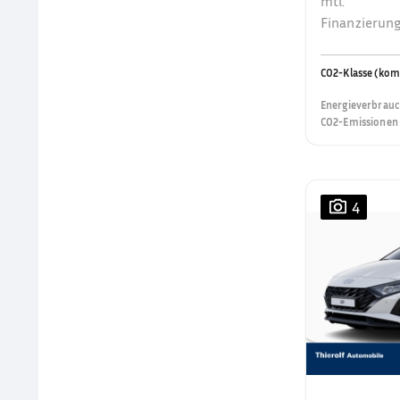
mtl.
Finanzierung
CO2-Klasse (kom
Energieverbrauc
CO2-Emissionen 
4