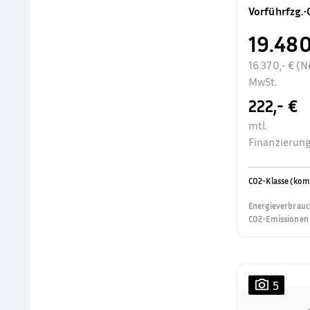
Vorführfzg.
•
19.480
16.370,- € (N
MwSt.
222,- €
mtl.
Finanzierung
CO2-Klasse (kom
Energieverbrauc
CO2-Emissionen 
5