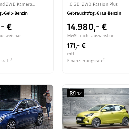
rend 2WD Kamera
1.6 GDI 2WD Passion Plus
zhzg.
g.
•
Gelb
•
Benzin
Gebrauchtfzg.
•
Grau
•
Benzin
,- €
14.980,- €
ausweisbar
MwSt. nicht ausweisbar
171,- €
mtl.
srate²
Finanzierungsrate²
12