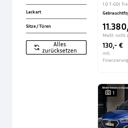
1.0 T-GDI T
Allwetter Sit
Lackart
Gebrauchtfz
11.380
Sitze / Türen
MwSt. nicht 
Alles
130,- €
zurücksetzen
mtl.
Finanzierung
1