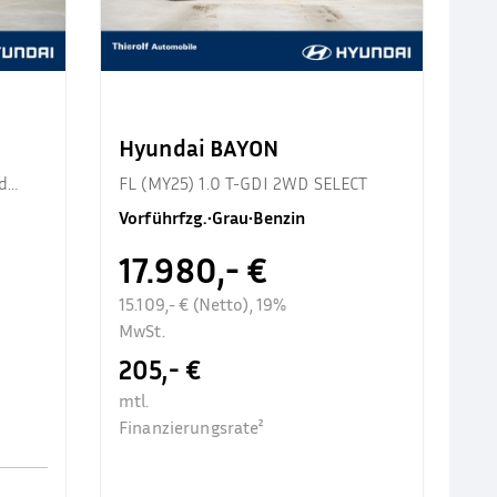
Hyundai BAYON
d
FL (MY25) 1.0 T-GDI 2WD SELECT
Vorführfzg.
•
Grau
•
Benzin
17.980,- €
15.109,- € (Netto), 19%
MwSt.
205,- €
mtl.
Finanzierungsrate²