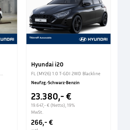
Hyundai i20
d
FL (MY26) 1.0 T-GDI 2WD Blackline
Neufzg.
•
Schwarz
•
Benzin
23.380,- €
19.647,- € (Netto), 19%
MwSt.
266,- €