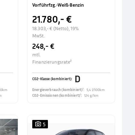
Rückfahrkamer
Vorführfzg.
•
Weiß
•
Benzin
21.780,- €
18.303,- € (Netto), 19%
MwSt.
248,- €
mtl.
Finanzierungsrate²
D
CO2-Klasse (kombiniert)
:
100km
Energieverbrauch (kombiniert)¹
:
5,4 l/100km
m
CO2-Emissionen (kombiniert)¹
:
124 g/km
5