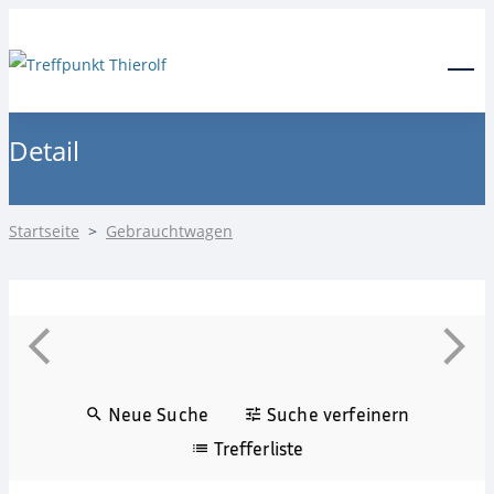
24-Stunden Notdienst
0171 3685550
Menu
Detail
Startseite
>
Gebrauchtwagen
Neue Suche
Suche verfeinern
Trefferliste