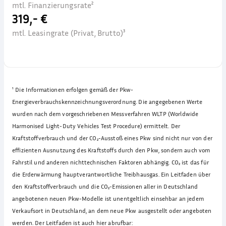
mtl. Finanzierungsrate²
319,- €
mtl. Leasingrate (Privat, Brutto)³
¹
Die Informationen erfolgen gemäß der Pkw-
Energieverbrauchskennzeichnungsverordnung. Die angegebenen Werte
wurden nach dem vorgeschriebenen Messverfahren WLTP (Worldwide
Harmonised Light-Duty Vehicles Test Procedure) ermittelt. Der
Kraftstoffverbrauch und der CO₂-Ausstoß eines Pkw sind nicht nur von der
effizienten Ausnutzung des Kraftstoffs durch den Pkw, sondern auch vom
Fahrstil und anderen nichttechnischen Faktoren abhängig. CO₂ ist das für
die Erderwärmung hauptverantwortliche Treibhausgas. Ein Leitfaden über
den Kraftstoffverbrauch und die CO₂-Emissionen aller in Deutschland
angebotenen neuen Pkw-Modelle ist unentgeltlich einsehbar an jedem
Verkaufsort in Deutschland, an dem neue Pkw ausgestellt oder angeboten
werden. Der Leitfaden ist auch hier abrufbar: