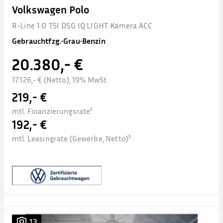
Volkswagen Polo
R-Line 1.0 TSI DSG IQ.LIGHT Kamera ACC
Gebrauchtfzg.
•
Grau
•
Benzin
20.380,- €
17.126,- € (Netto), 19% MwSt.
219,- €
mtl. Finanzierungsrate²
192,- €
mtl. Leasingrate (Gewerbe, Netto)³
13