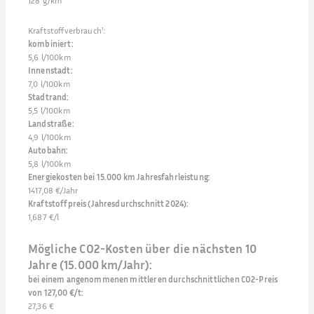
128 g/km
Kraftstoffverbrauch¹
:
kombiniert
:
5,6 l/100km
Innenstadt
:
7,0 l/100km
Stadtrand
:
5,5 l/100km
Landstraße
:
4,9 l/100km
Autobahn
:
5,8 l/100km
Energiekosten bei 15.000 km Jahresfahrleistung
:
1417,08 €/Jahr
Kraftstoffpreis (Jahresdurchschnitt 2024)
:
1,687 €/l
Mögliche CO2-Kosten über die nächsten 10
Jahre (15.000 km/Jahr):
bei einem angenommenen mittleren durchschnittlichen CO2-Preis
von 127,00 €/t
:
27,36 €