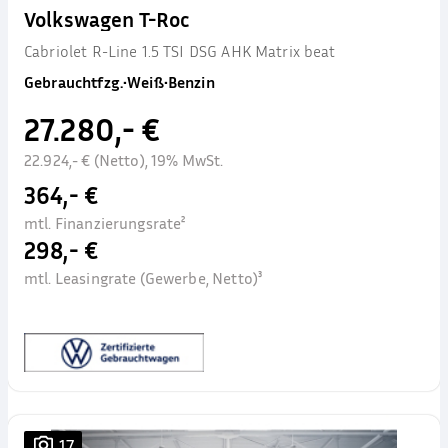
Volkswagen T-Roc
Cabriolet R-Line 1.5 TSI DSG AHK Matrix beat
Gebrauchtfzg.
•
Weiß
•
Benzin
27.280,- €
22.924,- € (Netto), 19% MwSt.
364,- €
mtl. Finanzierungsrate²
298,- €
mtl. Leasingrate (Gewerbe, Netto)³
17