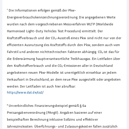
¹
Die Informationen erfolgen gemäß der Pkw-
Energieverbrauchskennzeichnungsverordnung. Die angegebenen Werte
wurden nach dem vorgeschriebenen Messverfahren WLTP (Worldwide
Harmonised Light-Duty Vehicles Test Procedure) ermittelt. Der
Kraftstoffverbrauch und der CO₂-Ausstoß eines Pkw sind nicht nur von der
effizienten Ausnutzung des Kraftstoffs durch den Pkw, sondern auch vom
Fahrstil und anderen nichttechnischen Faktoren abhängig. CO₂ ist das für
die Erderwärmung hauptverantwortliche Treibhausgas. Ein Leitfaden über
den Kraftstoffverbrauch und die CO₂-Emissionen aller in Deutschland
angebotenen neuen Pkw-Modelle ist unentgeltlich einsehbar an jedem
Verkaufsort in Deutschland, an dem neue Pkw ausgestellt oder angeboten
werden. Der Leitfaden ist auch hier abrufbar:
https://www.dat.de/co2/
²
Unverbindliches Finanzierungsbeispiel gemäß § 6a
Preisangabenverordnung (PAngV). Angaben basieren auf einer
beispielhaften Berechnung inklusive Sollzins und effektiver
Jahreszinskosten. Überführungs- und Zulassungskosten fallen zusätzlich