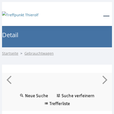
24-Stunden Notdienst
0171 3685550
Menu
Detail
Startseite
>
Gebrauchtwagen
Neue Suche
Suche verfeinern
Trefferliste