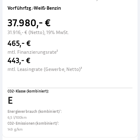
Vorführfzg.
•
Weiß
•
Benzin
37.980,- €
31.916,- € (Netto), 19% MwSt.
465,- €
mtl. Finanzierungsrate²
443,- €
mtl. Leasingrate (Gewerbe, Netto)³
CO2-Klasse (kombiniert)
:
E
Energieverbrauch (kombiniert)¹
:
6,5 l/100km
CO2-Emissionen (kombiniert)¹
:
149 g/km