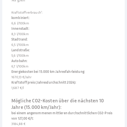
149 g/km
Kraftstoffverbrauch¹
:
kombiniert
:
6,6 l/100km
Innenstadt
:
8,3 l/100km
Stadtrand
:
6,5 l/100km
Landstraße
:
5,6 l/100km
Autobahn
:
6,7 l/100km
Energiekosten bei 15.000 km Jahresfahrleistung
:
1670,13 €/Jahr
Kraftstoffpreis (Jahresdurchschnitt 2024)
:
1,687 €/l
Mögliche CO2-Kosten über die nächsten 10
Jahre (15.000 km/Jahr):
bei einem angenommenen mittleren durchschnittlichen CO2-Preis
von 127,00 €/t
:
3184,88 €