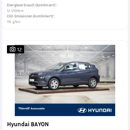
Energieverbrauch (kombiniert)¹
:
5,1 l/100km
CO2-Emissionen (kombiniert)¹
:
116 g/km
12
Hyundai BAYON