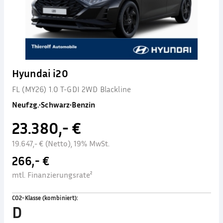
Hyundai i20
FL (MY26) 1.0 T-GDI 2WD Blackline
Neufzg.
•
Schwarz
•
Benzin
23.380,- €
19.647,- € (Netto), 19% MwSt.
266,- €
mtl. Finanzierungsrate²
CO2-Klasse (kombiniert)
:
D