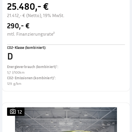
25.480,- €
21.412,- € (Netto), 19% MwSt.
290,- €
mtl. Finanzierungsrate²
CO2-Klasse (kombiniert)
:
D
Energieverbrauch (kombiniert)¹
:
5,7 l/100km
CO2-Emissionen (kombiniert)¹
:
129 g/km
12