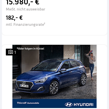
15.980,- €
MwSt. nicht ausweisbar
182,- €
mtl. Finanzierungsrate²
1