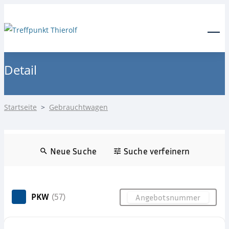
24-Stunden Notdienst
0171 3685550
Menu
Detail
Startseite
>
Gebrauchtwagen
Neue Suche
Suche verfeinern
PKW
(57)