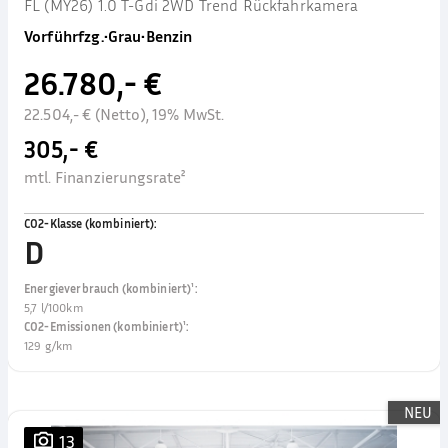
FL (MY26) 1.0 T-Gdi 2WD Trend Rückfahrkamera
Vorführfzg.
•
Grau
•
Benzin
26.780,- €
22.504,- € (Netto), 19% MwSt.
305,- €
mtl. Finanzierungsrate²
CO2-Klasse (kombiniert)
:
D
Energieverbrauch (kombiniert)¹
:
5,7 l/100km
CO2-Emissionen (kombiniert)¹
:
129 g/km
NEU
13