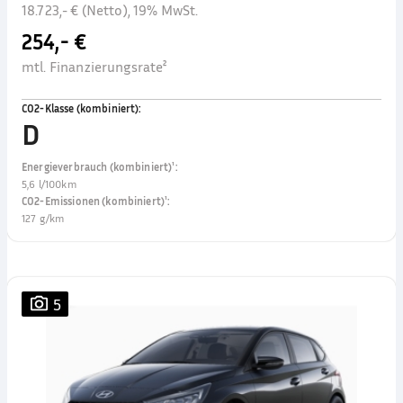
18.723,- € (Netto), 19% MwSt.
254,- €
mtl. Finanzierungsrate²
CO2-Klasse (kombiniert)
:
D
Energieverbrauch (kombiniert)¹
:
5,6 l/100km
CO2-Emissionen (kombiniert)¹
:
127 g/km
5