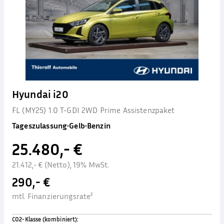
Hyundai i20
FL (MY25) 1.0 T-GDI 2WD Prime Assistenzpaket
Tageszulassung
•
Gelb
•
Benzin
25.480,- €
21.412,- € (Netto), 19% MwSt.
290,- €
mtl. Finanzierungsrate²
CO2-Klasse (kombiniert)
: