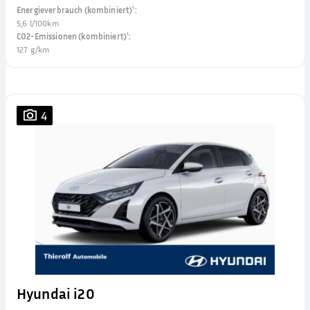
Energieverbrauch (kombiniert)¹
:
5,6 l/100km
CO2-Emissionen (kombiniert)¹
:
127 g/km
4
Hyundai i20