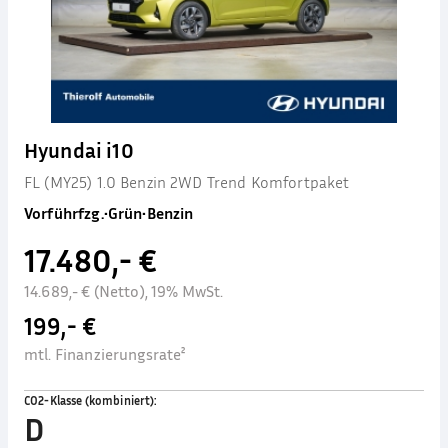
Hyundai i10
FL (MY25) 1.0 Benzin 2WD Trend Komfortpaket
Vorführfzg.
•
Grün
•
Benzin
17.480,- €
14.689,- € (Netto), 19% MwSt.
199,- €
mtl. Finanzierungsrate²
CO2-Klasse (kombiniert)
:
D