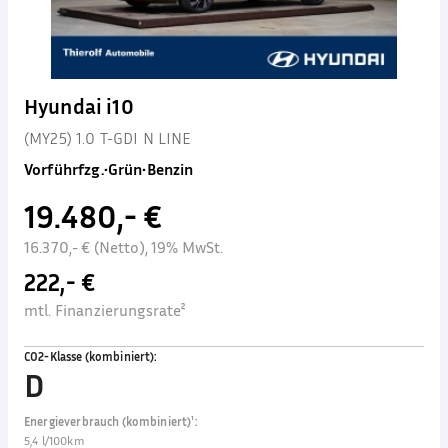
Hyundai i10
(MY25) 1.0 T-GDI N LINE
Vorführfzg.
•
Grün
•
Benzin
19.480,- €
16.370,- € (Netto), 19% MwSt.
222,- €
mtl. Finanzierungsrate²
CO2-Klasse (kombiniert)
:
D
Energieverbrauch (kombiniert)¹
:
5,4 l/100km