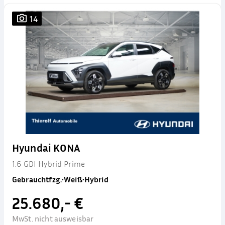
14
Hyundai KONA
1.6 GDI Hybrid Prime
Gebrauchtfzg.
•
Weiß
•
Hybrid
25.680,- €
MwSt. nicht ausweisbar