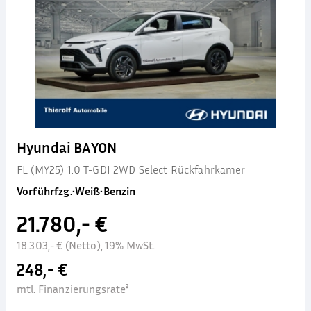
Hyundai BAYON
FL (MY25) 1.0 T-GDI 2WD Select Rückfahrkamer
Vorführfzg.
•
Weiß
•
Benzin
21.780,- €
18.303,- € (Netto), 19% MwSt.
248,- €
mtl. Finanzierungsrate²