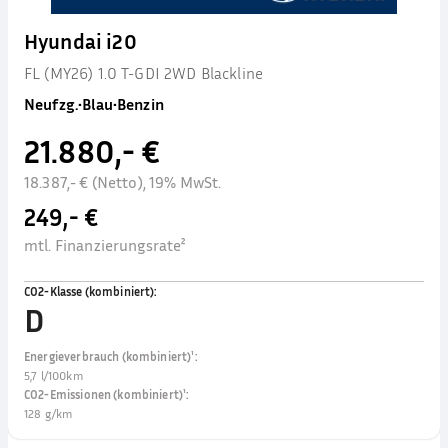
Hyundai i20
FL (MY26) 1.0 T-GDI 2WD Blackline
Neufzg.
•
Blau
•
Benzin
21.880,- €
18.387,- € (Netto), 19% MwSt.
249,- €
mtl. Finanzierungsrate²
CO2-Klasse (kombiniert)
:
D
Energieverbrauch (kombiniert)¹
:
5,7 l/100km
CO2-Emissionen (kombiniert)¹
:
128 g/km