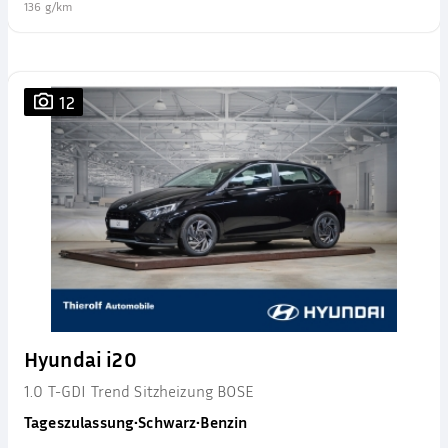
136 g/km
12
Hyundai i20
1.0 T-GDI Trend Sitzheizung BOSE
Tageszulassung
•
Schwarz
•
Benzin