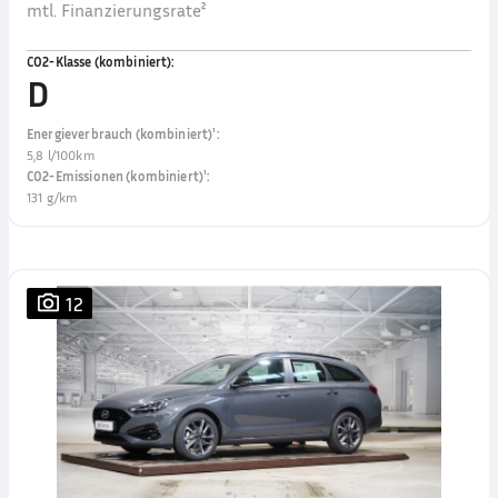
mtl. Finanzierungsrate²
CO2-Klasse (kombiniert)
:
D
Energieverbrauch (kombiniert)¹
:
5,8 l/100km
CO2-Emissionen (kombiniert)¹
:
131 g/km
12