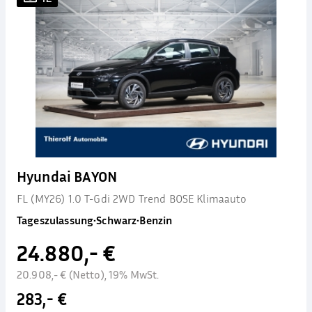
Hyundai BAYON
FL (MY26) 1.0 T-Gdi 2WD Trend BOSE Klimaauto
Tageszulassung
•
Schwarz
•
Benzin
24.880,- €
20.908,- € (Netto), 19% MwSt.
283,- €