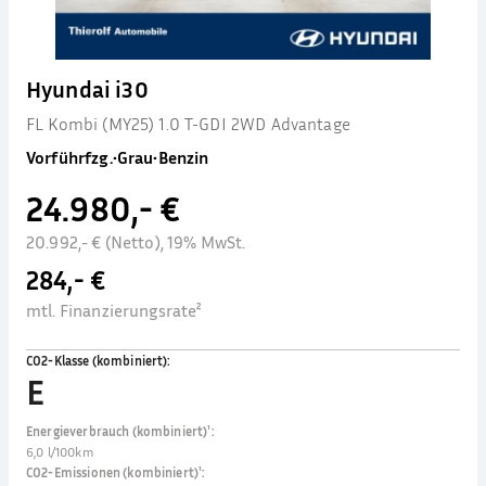
Hyundai i30
FL Kombi (MY25) 1.0 T-GDI 2WD Advantage
Vorführfzg.
•
Grau
•
Benzin
24.980,- €
20.992,- € (Netto), 19% MwSt.
284,- €
mtl. Finanzierungsrate²
CO2-Klasse (kombiniert)
:
E
Energieverbrauch (kombiniert)¹
:
6,0 l/100km
CO2-Emissionen (kombiniert)¹
: