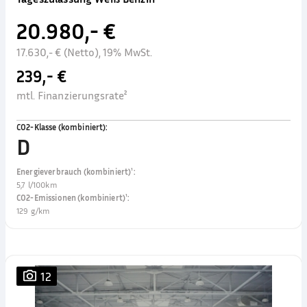
20.980,- €
17.630,- € (Netto), 19% MwSt.
239,- €
mtl. Finanzierungsrate²
CO2-Klasse (kombiniert)
:
D
Energieverbrauch (kombiniert)¹
:
5,7 l/100km
CO2-Emissionen (kombiniert)¹
:
129 g/km
12