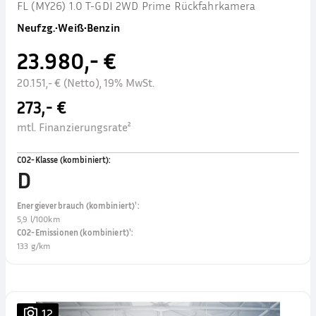
FL (MY26) 1.0 T-GDI 2WD Prime Rückfahrkamera
Neufzg.
•
Weiß
•
Benzin
23.980,- €
20.151,- € (Netto), 19% MwSt.
273,- €
mtl. Finanzierungsrate²
CO2-Klasse (kombiniert)
:
D
Energieverbrauch (kombiniert)¹
:
5,9 l/100km
CO2-Emissionen (kombiniert)¹
:
133 g/km
12