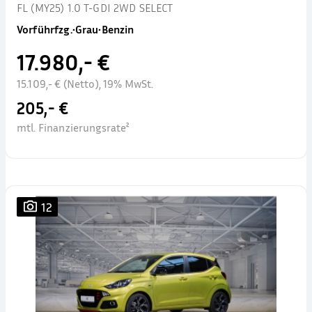
FL (MY25) 1.0 T-GDI 2WD SELECT
Vorführfzg.
•
Grau
•
Benzin
17.980,- €
15.109,- € (Netto), 19% MwSt.
205,- €
mtl. Finanzierungsrate²
12