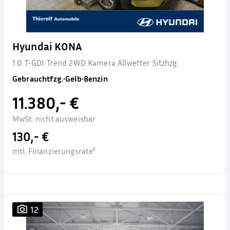
Hyundai KONA
1.0 T-GDI Trend 2WD Kamera Allwetter Sitzhzg.
Gebrauchtfzg.
•
Gelb
•
Benzin
11.380,- €
MwSt. nicht ausweisbar
130,- €
mtl. Finanzierungsrate²
12