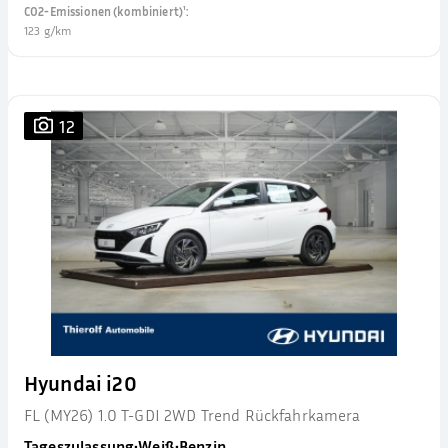
CO2-Emissionen (kombiniert)¹
:
123 g/km
12
Hyundai i20
FL (MY26) 1.0 T-GDI 2WD Trend Rückfahrkamera
Tageszulassung
•
Weiß
•
Benzin