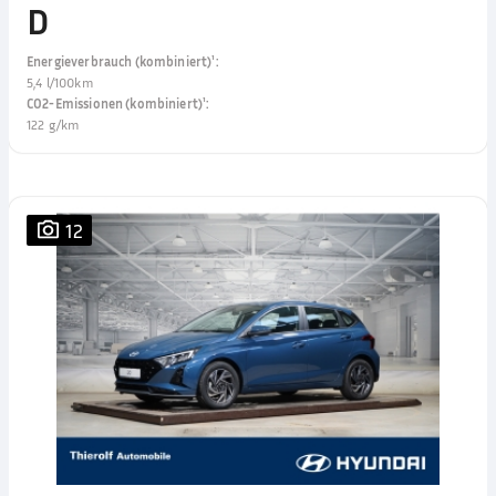
D
Energieverbrauch (kombiniert)¹
:
5,4 l/100km
CO2-Emissionen (kombiniert)¹
:
122 g/km
12