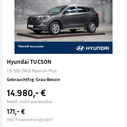
Hyundai TUCSON
1.6 GDI 2WD Passion Plus
Gebrauchtfzg.
•
Grau
•
Benzin
14.980,- €
MwSt. nicht ausweisbar
171,- €
mtl. Finanzierungsrate²