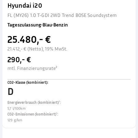
Hyundai i20
FL (MY26) 1.0 T-GDI 2WD Trend BOSE Soundsystem
Tageszulassung
•
Blau
•
Benzin
25.480,- €
21.412,- € (Netto), 19% MwSt.
290,- €
mtl. Finanzierungsrate²
CO2-Klasse (kombiniert)
:
D
Energieverbrauch (kombiniert)¹
:
5,7 l/100km
CO2-Emissionen (kombiniert)¹
:
129 g/km