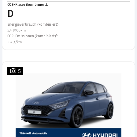
CO2-Klasse (kombiniert)
:
D
Energieverbrauch (kombiniert)¹
:
5,4 l/100km
CO2-Emissionen (kombiniert)¹
:
124 g/km
5