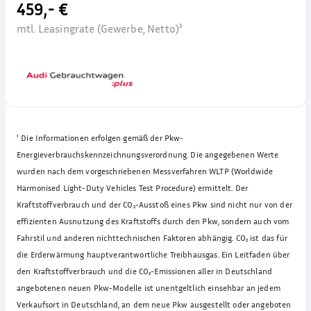
459,- €
mtl. Leasingrate (Gewerbe, Netto)³
¹
Die Informationen erfolgen gemäß der Pkw-
Energieverbrauchskennzeichnungsverordnung. Die angegebenen Werte
wurden nach dem vorgeschriebenen Messverfahren WLTP (Worldwide
Harmonised Light-Duty Vehicles Test Procedure) ermittelt. Der
Kraftstoffverbrauch und der CO₂-Ausstoß eines Pkw sind nicht nur von der
effizienten Ausnutzung des Kraftstoffs durch den Pkw, sondern auch vom
Fahrstil und anderen nichttechnischen Faktoren abhängig. CO₂ ist das für
die Erderwärmung hauptverantwortliche Treibhausgas. Ein Leitfaden über
den Kraftstoffverbrauch und die CO₂-Emissionen aller in Deutschland
angebotenen neuen Pkw-Modelle ist unentgeltlich einsehbar an jedem
Verkaufsort in Deutschland, an dem neue Pkw ausgestellt oder angeboten