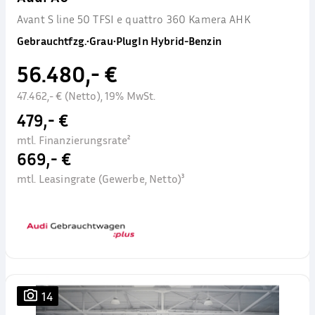
Avant S line 50 TFSI e quattro 360 Kamera AHK
Gebrauchtfzg.
•
Grau
•
PlugIn Hybrid-Benzin
56.480,- €
47.462,- € (Netto), 19% MwSt.
479,- €
mtl. Finanzierungsrate²
669,- €
mtl. Leasingrate (Gewerbe, Netto)³
14