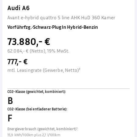
Audi A6
Avant e-hybrid quattro S line AHK HuD 360 Kamer
Vorführfzg.
•
Schwarz
•
PlugIn Hybrid-Benzin
73.880,- €
62.084,- € (Netto), 19% MwSt.
777,- €
mtl. Leasingrate (Gewerbe, Netto)³
CO2-Klasse (gewichtet, kombiniert)
:
B
CO2-Klasse (bei entladener Batterie)
:
F
Energieverbrauch (gewichtet, kombiniert)¹
:
15,9 kWh/100km plus 2,7 l/100km