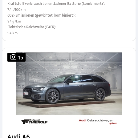
Kraftstoffverbrauch bei entladener Batterie (kombiniert)¹
:
7,4 l/100km
CO2-Emissionen (gewichtet, kombiniert)¹
:
94 g/km
Elektrische Reichweite (EAER)
:
94 km
15
Audi A6