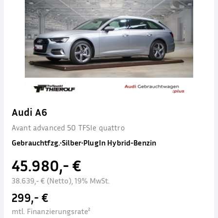
Audi A6
Avant advanced 50 TFSIe quattro
Gebrauchtfzg.
•
Silber
•
PlugIn Hybrid-Benzin
45.980,- €
38.639,- € (Netto), 19% MwSt.
299,- €
mtl. Finanzierungsrate²