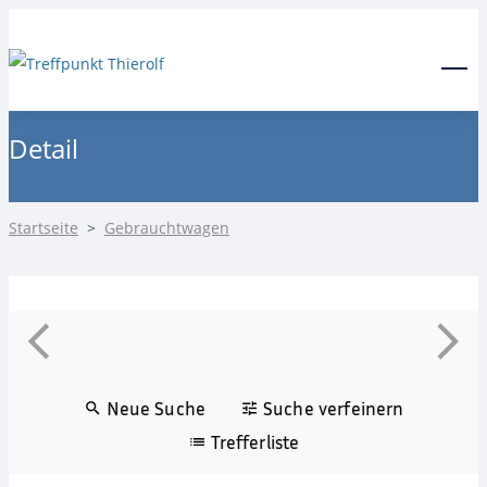
24-Stunden Notdienst
0171 3685550
Menu
Detail
Startseite
>
Gebrauchtwagen
Neue Suche
Suche verfeinern
Trefferliste