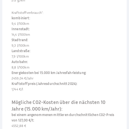
213 g/km
Kraftstoffverbrauch¹
:
kombiniert
:
9,4 l/100km
Innenstadt
:
14,4 l/100km
Stadtrand
:
9,3 l/100km
Landstraße
:
7,9 l/100km
Autobahn
:
8,8 l/100km
Energiekosten bei 15.000 km Jahresfahrleistung
:
2459,04 €/Jahr
Kraftstoffpreis (Jahresdurchschnitt 2024)
:
1,744 €/l
Mögliche CO2-Kosten über die nächsten 10
Jahre (15.000 km/Jahr):
bei einem angenommenen mittleren durchschnittlichen CO2-Preis
von 127,00 €/t
:
4552,88 €