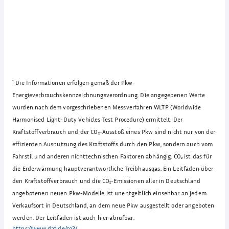
¹
Die Informationen erfolgen gemäß der Pkw-
Energieverbrauchskennzeichnungsverordnung. Die angegebenen Werte
wurden nach dem vorgeschriebenen Messverfahren WLTP (Worldwide
Harmonised Light-Duty Vehicles Test Procedure) ermittelt. Der
Kraftstoffverbrauch und der CO₂-Ausstoß eines Pkw sind nicht nur von der
effizienten Ausnutzung des Kraftstoffs durch den Pkw, sondern auch vom
Fahrstil und anderen nichttechnischen Faktoren abhängig. CO₂ ist das für
die Erderwärmung hauptverantwortliche Treibhausgas. Ein Leitfaden über
den Kraftstoffverbrauch und die CO₂-Emissionen aller in Deutschland
angebotenen neuen Pkw-Modelle ist unentgeltlich einsehbar an jedem
Verkaufsort in Deutschland, an dem neue Pkw ausgestellt oder angeboten
werden. Der Leitfaden ist auch hier abrufbar:
https://www.dat.de/co2/