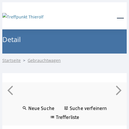
24-Stunden Notdienst
0171 3685550
Menu
Detail
Startseite
>
Gebrauchtwagen
Neue Suche
Suche verfeinern
Trefferliste